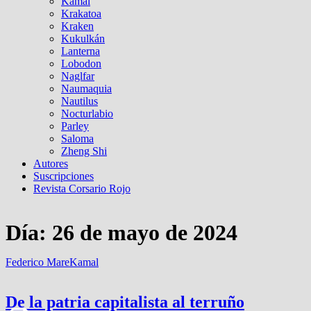
Kamal
Krakatoa
Kraken
Kukulkán
Lanterna
Lobodon
Naglfar
Naumaquia
Nautilus
Nocturlabio
Parley
Saloma
Zheng Shi
Autores
Suscripciones
Revista Corsario Rojo
Día:
26 de mayo de 2024
Federico Mare
Kamal
De la patria capitalista al terruño