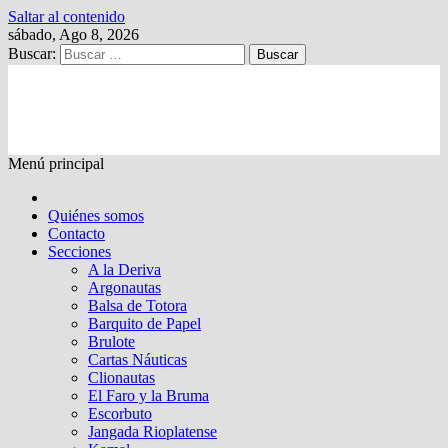
Saltar al contenido
sábado, Ago 8, 2026
Buscar:
Kalewche
Quincenario digital
Menú principal
Quiénes somos
Contacto
Secciones
A la Deriva
Argonautas
Balsa de Totora
Barquito de Papel
Brulote
Cartas Náuticas
Clionautas
El Faro y la Bruma
Escorbuto
Jangada Rioplatense