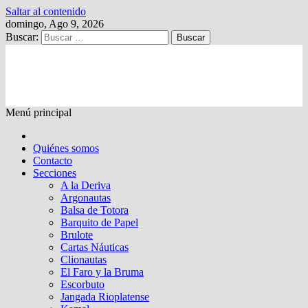
Saltar al contenido
domingo, Ago 9, 2026
Buscar:
Kalewche
Quincenario digital
Menú principal
Quiénes somos
Contacto
Secciones
A la Deriva
Argonautas
Balsa de Totora
Barquito de Papel
Brulote
Cartas Náuticas
Clionautas
El Faro y la Bruma
Escorbuto
Jangada Rioplatense