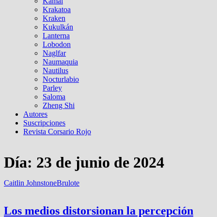
Kamal
Krakatoa
Kraken
Kukulkán
Lanterna
Lobodon
Naglfar
Naumaquia
Nautilus
Nocturlabio
Parley
Saloma
Zheng Shi
Autores
Suscripciones
Revista Corsario Rojo
Día:
23 de junio de 2024
Caitlin Johnstone
Brulote
Los medios distorsionan la percepción