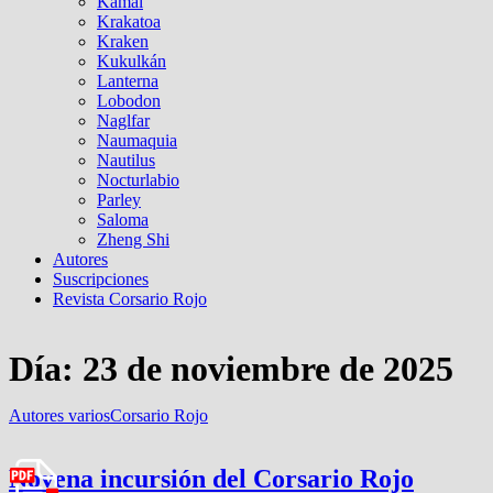
Kamal
Krakatoa
Kraken
Kukulkán
Lanterna
Lobodon
Naglfar
Naumaquia
Nautilus
Nocturlabio
Parley
Saloma
Zheng Shi
Autores
Suscripciones
Revista Corsario Rojo
Día:
23 de noviembre de 2025
Autores varios
Corsario Rojo
Novena incursión del Corsario Rojo