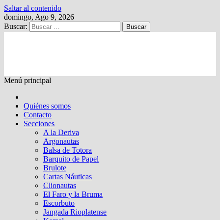
Saltar al contenido
domingo, Ago 9, 2026
Buscar:
Kalewche
Quincenario digital
Menú principal
Quiénes somos
Contacto
Secciones
A la Deriva
Argonautas
Balsa de Totora
Barquito de Papel
Brulote
Cartas Náuticas
Clionautas
El Faro y la Bruma
Escorbuto
Jangada Rioplatense