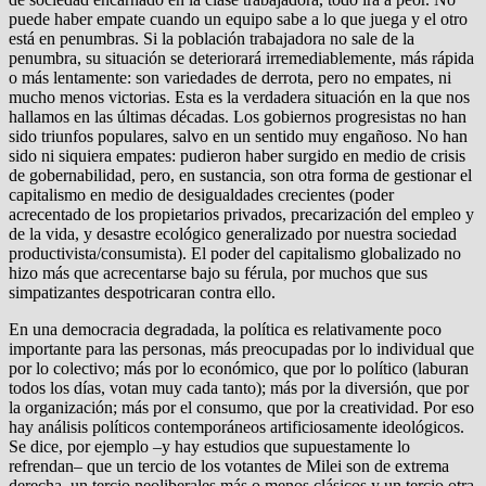
puede haber empate cuando un equipo sabe a lo que juega y el otro
está en penumbras. Si la población trabajadora no sale de la
penumbra, su situación se deteriorará irremediablemente, más rápida
o más lentamente: son variedades de derrota, pero no empates, ni
mucho menos victorias. Esta es la verdadera situación en la que nos
hallamos en las últimas décadas. Los gobiernos progresistas no han
sido triunfos populares, salvo en un sentido muy engañoso. No han
sido ni siquiera empates: pudieron haber surgido en medio de crisis
de gobernabilidad, pero, en sustancia, son otra forma de gestionar el
capitalismo en medio de desigualdades crecientes (poder
acrecentado de los propietarios privados, precarización del empleo y
de la vida, y desastre ecológico generalizado por nuestra sociedad
productivista/consumista). El poder del capitalismo globalizado no
hizo más que acrecentarse bajo su férula, por muchos que sus
simpatizantes despotricaran contra ello.
En una democracia degradada, la política es relativamente poco
importante para las personas, más preocupadas por lo individual que
por lo colectivo; más por lo económico, que por lo político (laburan
todos los días, votan muy cada tanto); más por la diversión, que por
la organización; más por el consumo, que por la creatividad. Por eso
hay análisis políticos contemporáneos artificiosamente ideológicos.
Se dice, por ejemplo –y hay estudios que supuestamente lo
refrendan– que un tercio de los votantes de Milei son de extrema
derecha, un tercio neoliberales más o menos clásicos y un tercio otra