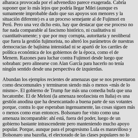
alharaca provocada por el advenedizo parece exagerada. Cabría
suponer que lo más lejos que podría llegar Milei (aunque es
sumamente improbable dado que sus apoyos son menores y la
situación diferente) es a un proceso semejante al de Fujimori en
Perú. Pero una vez dicho esto, hay que destacar que ese proceso no
fue nada comparable al fascismo histórico, ni cualitativa ni
cuantitativamente; y que por muy corrupta, autoritaria y neoliberal
que fuera la gestión fujimorista, no alteró los parámetros de nuestras
democracias de bajísima intensidad ni se apartó de los carriles de
política económica de los gobiernos de la época, como el de
Menem. Razones para luchar contra Fujimori desde luego que
sobraban: pero alinearse con Alan García para hacerlo no tenía
ningún sentido desde una perspectiva de izquierdas.
Abundan los ejemplos recientes de amenazas que se nos presentaron
como descomunales y terminaron siendo más o menos «más de lo
mismo». El gobierno de Trump fue más una comedia bufa que una
hecatombe. El de Meloni (la amenaza neofascista en Italia) es una
gestión anodina que ha desencantado a buena parte de sus votantes
porque, contra lo que esperaban ingenuamente, las cosas siguen más
o menos como eran entonces. Bolsonaro fue visto como una
amenaza incomparable: ahí está, fuera del poder, luego de un
gobierno bastante intrascendente pero manteniendo mucho apoyo
popular. Porque, aunque para el progresismo Lula es maravilloso y
Bolsonaro una bazofia, el electorado de las clases populares no lo