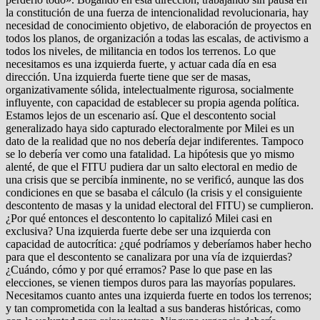
la constitución de una fuerza de intencionalidad revolucionaria, hay
necesidad de conocimiento objetivo, de elaboración de proyectos en
todos los planos, de organización a todas las escalas, de activismo a
todos los niveles, de militancia en todos los terrenos. Lo que
necesitamos es una izquierda fuerte, y actuar cada día en esa
dirección. Una izquierda fuerte tiene que ser de masas,
organizativamente sólida, intelectualmente rigurosa, socialmente
influyente, con capacidad de establecer su propia agenda política.
Estamos lejos de un escenario así. Que el descontento social
generalizado haya sido capturado electoralmente por Milei es un
dato de la realidad que no nos debería dejar indiferentes. Tampoco
se lo debería ver como una fatalidad. La hipótesis que yo mismo
alenté, de que el FITU pudiera dar un salto electoral en medio de
una crisis que se percibía inminente, no se verificó, aunque las dos
condiciones en que se basaba el cálculo (la crisis y el consiguiente
descontento de masas y la unidad electoral del FITU) se cumplieron.
¿Por qué entonces el descontento lo capitalizó Milei casi en
exclusiva? Una izquierda fuerte debe ser una izquierda con
capacidad de autocrítica: ¿qué podríamos y deberíamos haber hecho
para que el descontento se canalizara por una vía de izquierdas?
¿Cuándo, cómo y por qué erramos? Pase lo que pase en las
elecciones, se vienen tiempos duros para las mayorías populares.
Necesitamos cuanto antes una izquierda fuerte en todos los terrenos;
y tan comprometida con la lealtad a sus banderas históricas, como