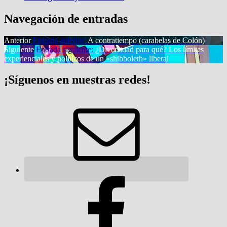
Navegación de entradas
Anterior
Entrada anterior:
A contratiempo (carabelas de Colón)
Siguiente
Entrada siguiente:
¿Diversidad para qué? Los límites
experienciales y políticos de un «shibboleth» liberal
¡Síguenos en nuestras redes!