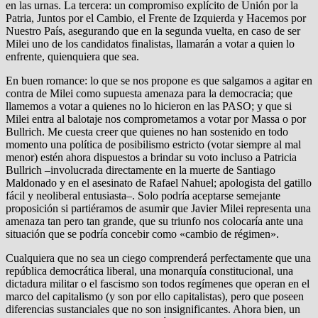
en las urnas. La tercera: un compromiso explícito de Unión por la
Patria, Juntos por el Cambio, el Frente de Izquierda y Hacemos por
Nuestro País, asegurando que en la segunda vuelta, en caso de ser
Milei uno de los candidatos finalistas, llamarán a votar a quien lo
enfrente, quienquiera que sea.
En buen romance: lo que se nos propone es que salgamos a agitar en
contra de Milei como supuesta amenaza para la democracia; que
llamemos a votar a quienes no lo hicieron en las PASO; y que si
Milei entra al balotaje nos comprometamos a votar por Massa o por
Bullrich. Me cuesta creer que quienes no han sostenido en todo
momento una política de posibilismo estricto (votar siempre al mal
menor) estén ahora dispuestos a brindar su voto incluso a Patricia
Bullrich –involucrada directamente en la muerte de Santiago
Maldonado y en el asesinato de Rafael Nahuel; apologista del gatillo
fácil y neoliberal entusiasta–. Solo podría aceptarse semejante
proposición si partiéramos de asumir que Javier Milei representa una
amenaza tan pero tan grande, que su triunfo nos colocaría ante una
situación que se podría concebir como «cambio de régimen».
Cualquiera que no sea un ciego comprenderá perfectamente que una
república democrática liberal, una monarquía constitucional, una
dictadura militar o el fascismo son todos regímenes que operan en el
marco del capitalismo (y son por ello capitalistas), pero que poseen
diferencias sustanciales que no son insignificantes. Ahora bien, un