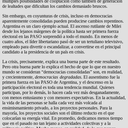
múltiples posibilidades de cooptación como también de generación
de lealtades que dificultan los cambios demasiado bruscos.
Sin embargo, en coyunturas de crisis, incluso en democracias
aparentemente consolidadas pueden producirse cambios repentinos.
Argentina es un claro ejemplo actual. El ascenso rutilante de Milei
desde los lejanos márgenes de la política hasta ser primera fuerza
electoral en las PASO sorprendió a todo el mundo. En menos de
cuatro años, el líder libertariano pasó de ser un tertuliano televisivo,
empleado para divertir o escandalizar, a convertirse en el principal
candidato a la presidencia de un país en crisis.
La crisis, precisamente, explica una buena parte de este resultado.
Pero otra buena parte lo explica el hecho de que lo que en nuestro
mundo se consideran “democracias consolidadas” son, en realidad,
y crecientemente,
democracias degradadas
. El ausentismo fue la
primera fuerza en las PASO de Argentina, y el descenso en la
participación electoral es toda una tendencia mundial. Quienes
participan, por lo demás, lo hacen cada vez más desganadamente,
con menos entusiasmo y con menores expectativas. En la actualidad,
la vida de las personas se halla cada vez más volcada al
ensimismamiento privado, a los proyectos personales. Para la
mayoría, los proyectos sociales son el último reducto en el que
colocarían su energía vital. En promedio, dedicamos menos tiempo
que en el pasado no tan lejano a actividades colectivas y a la