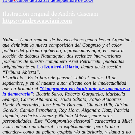
15 de octubre de 2023
11 de septiembre de 2024
Ilustración original de Andrés Casciani
https://andrescasciani.com
Nota.—
A una semana de las elecciones generales en Argentina,
que definirán la nueva composición del Congreso y el color
político del próximo gobierno, reproducimos aquí, en nuestra
sección de debates Naumaquia, dos recientes intervenciones
polémicas de nuestro compañero Ariel Petruccelli, publicadas
originalmente en
La Izquierda Diario
, dentro de la sección
“Tribuna Abierta”.
El artículo “Es la hora de pensar” salió el martes 19 de
septiembre, y en él nuestro autor discute con la intelectualidad
que ha firmado el
“Compromiso electoral: ante las amenazas a
la democracia”
: Beatriz Sarlo, Roberto Gargarella, Maristella
Svampa, Carlos Altamirano, Hilda Sábato, Pablo Alabarces,
Hinde Pomeraniec, José Emilio Burucúa, Claudia Hilb, Adrián
Gorelik, Camila Perochena, Roy Hora, Alejandro Katz, Patricia
Tappatá, Federico Lorenz y Natalia Volosin, entre otras
personalidades. Este “Compromiso electoral” caracteriza a Milei
y su coalición ultraliberal –no explícitamente, pero lo da a
entender– como un peligro golpista y/o autoritario, y llama a no