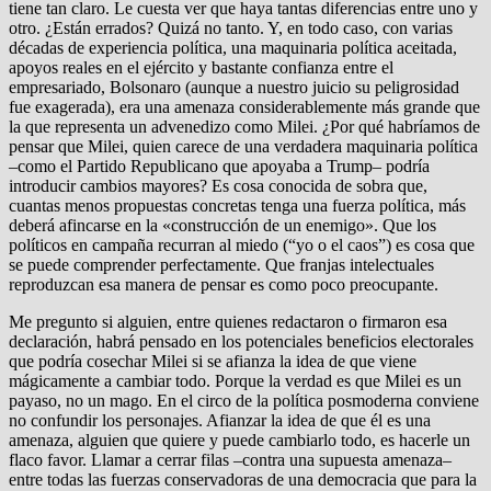
tiene tan claro. Le cuesta ver que haya tantas diferencias entre uno y
otro. ¿Están errados? Quizá no tanto. Y, en todo caso, con varias
décadas de experiencia política, una maquinaria política aceitada,
apoyos reales en el ejército y bastante confianza entre el
empresariado, Bolsonaro (aunque a nuestro juicio su peligrosidad
fue exagerada), era una amenaza considerablemente más grande que
la que representa un advenedizo como Milei. ¿Por qué habríamos de
pensar que Milei, quien carece de una verdadera maquinaria política
–como el Partido Republicano que apoyaba a Trump– podría
introducir cambios mayores? Es cosa conocida de sobra que,
cuantas menos propuestas concretas tenga una fuerza política, más
deberá afincarse en la «construcción de un enemigo». Que los
políticos en campaña recurran al miedo (“yo o el caos”) es cosa que
se puede comprender perfectamente. Que franjas intelectuales
reproduzcan esa manera de pensar es como poco preocupante.
Me pregunto si alguien, entre quienes redactaron o firmaron esa
declaración, habrá pensado en los potenciales beneficios electorales
que podría cosechar Milei si se afianza la idea de que viene
mágicamente a cambiar todo. Porque la verdad es que Milei es un
payaso, no un mago. En el circo de la política posmoderna conviene
no confundir los personajes. Afianzar la idea de que él es una
amenaza, alguien que quiere y puede cambiarlo todo, es hacerle un
flaco favor. Llamar a cerrar filas –contra una supuesta amenaza–
entre todas las fuerzas conservadoras de una democracia que para la