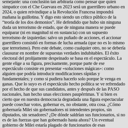
semejante: una conclusión tan arbitraria como pensar que quien
simpatice con el Che Guevara en 2023 será un guerrillero urbano en
2024, o quien reivindique a la Revolución Francesa impondrá
mañana la guillotina. Y digo esto siendo un crítico público de la
“teoría de los dos demonios”. He defendido que hubo sin ninguna
duda un terrorismo de estado, que de ninguna manera se puede
equiparar (ni en magnitud ni en sustancia) con un supuesto
terrorismo de izquierdas: salvo un puñado de acciones, el accionar
guerrillero consistió en formas de lucha armada (que no es lo mismo
que terrorismo). Pero este debate, como cualquier otro, no se debería
clausurar en nombre de supuestas verdades indubitables. El éxito
electoral del prolijamente despeinado se basa en el espectáculo. La
gente elige a su figura, precisamente, porque parte de ese
espectáculo consiste en presentar «soluciones mágicas»: como
alguien que podría introducir modificaciones rápidas y
fundamentales; y como si pudiera hacerlo solo porque le venga en
ganas. Que lo suyo es el espectáculo hecho política se ve refrendado
por el hecho de que sus candidatos, antes y después de las PASO
nacionales, han hecho unas elecciones paupérrimas. Y si bien es
cierto que en nuestra democracia degradada una figura espectacular
puede cosechar votos, gobernar es, no obstante, otra cosa. ¿Cómo
gobernaría Milei sin gobernadores ni intendentes propios, sin
diputados, sin senadores? ¿De dónde saldrían sus funcionarios, si no
es de las fuerzas que han gobernado hasta ahora? Un eventual
gobierno de Milei estaría plagado de funcionarios de esas