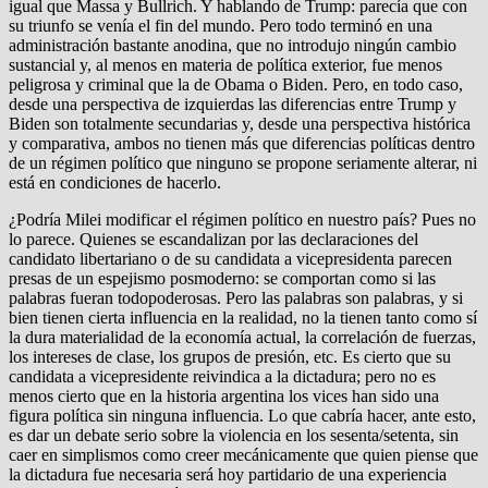
igual que Massa y Bullrich. Y hablando de Trump: parecía que con
su triunfo se venía el fin del mundo. Pero todo terminó en una
administración bastante anodina, que no introdujo ningún cambio
sustancial y, al menos en materia de política exterior, fue menos
peligrosa y criminal que la de Obama o Biden. Pero, en todo caso,
desde una perspectiva de izquierdas las diferencias entre Trump y
Biden son totalmente secundarias y, desde una perspectiva histórica
y comparativa, ambos no tienen más que diferencias políticas dentro
de un régimen político que ninguno se propone seriamente alterar, ni
está en condiciones de hacerlo.
¿Podría Milei modificar el régimen político en nuestro país? Pues no
lo parece. Quienes se escandalizan por las declaraciones del
candidato libertariano o de su candidata a vicepresidenta parecen
presas de un espejismo posmoderno: se comportan como si las
palabras fueran todopoderosas. Pero las palabras son palabras, y si
bien tienen cierta influencia en la realidad, no la tienen tanto como sí
la dura materialidad de la economía actual, la correlación de fuerzas,
los intereses de clase, los grupos de presión, etc. Es cierto que su
candidata a vicepresidente reivindica a la dictadura; pero no es
menos cierto que en la historia argentina los vices han sido una
figura política sin ninguna influencia. Lo que cabría hacer, ante esto,
es dar un debate serio sobre la violencia en los sesenta/setenta, sin
caer en simplismos como creer mecánicamente que quien piense que
la dictadura fue necesaria será hoy partidario de una experiencia