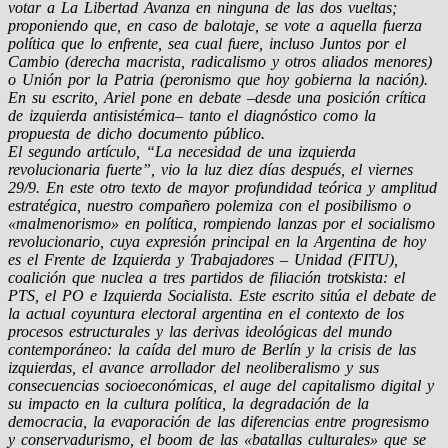
votar a La Libertad Avanza en ninguna de las dos vueltas;
proponiendo que, en caso de balotaje, se vote a aquella fuerza
política que lo enfrente, sea cual fuere, incluso Juntos por el
Cambio (derecha macrista, radicalismo y otros aliados menores)
o Unión por la Patria (peronismo que hoy gobierna la nación).
En su escrito, Ariel pone en debate –desde una posición crítica
de izquierda antisistémica– tanto el diagnóstico como la
propuesta de dicho documento público.
El segundo artículo, “La necesidad de una izquierda
revolucionaria fuerte”, vio la luz diez días después, el viernes
29/9. En este otro texto de mayor profundidad teórica y amplitud
estratégica, nuestro compañero polemiza con el posibilismo o
«malmenorismo» en política, rompiendo lanzas por el socialismo
revolucionario, cuya expresión principal en la Argentina de hoy
es el Frente de Izquierda y Trabajadores – Unidad (FITU),
coalición que nuclea a tres partidos de filiación trotskista: el
PTS, el PO e Izquierda Socialista. Este escrito sitúa el debate de
la actual coyuntura electoral argentina en el contexto de los
procesos estructurales y las derivas ideológicas del mundo
contemporáneo: la caída del muro de Berlín y la crisis de las
izquierdas, el avance arrollador del neoliberalismo y sus
consecuencias socioeconómicas, el auge del capitalismo digital y
su impacto en la cultura política, la degradación de la
democracia, la evaporación de las diferencias entre progresismo
y conservadurismo, el boom de las «batallas culturales» que se