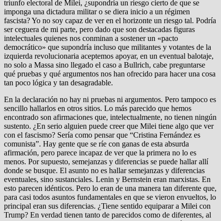
triunfo electoral de Milei, ¿supondría un riesgo cierto de que se
imponga una dictadura militar o se diera inicio a un régimen
fascista? Yo no soy capaz de ver en el horizonte un riesgo tal. Podría
ser ceguera de mi parte, pero dado que son destacadas figuras
intelectuales quienes nos conminan a sostener un «pacto
democrático» que supondría incluso que militantes y votantes de la
izquierda revolucionaria aceptemos apoyar, en un eventual balotaje,
no solo a Massa sino llegado el caso a Bullrich, cabe preguntarse
qué pruebas y qué argumentos nos han ofrecido para hacer una cosa
tan poco lógica y tan desagradable.
En la declaración no hay ni pruebas ni argumentos. Pero tampoco es
sencillo hallarlos en otros sitios. Lo más parecido que hemos
encontrado son afirmaciones que, intelectualmente, no tienen ningún
sustento. ¿En serio alguien puede creer que Milei tiene algo que ver
con el fascismo? Sería como pensar que “Cristina Fernández es
comunista”. Hay gente que se ríe con ganas de esta absurda
afirmación, pero parece incapaz de ver que la primera no lo es
menos. Por supuesto, semejanzas y diferencias se puede hallar allí
donde se busque. El asunto no es hallar semejanzas y diferencias
eventuales, sino sustanciales. Lenin y Bernstein eran marxistas. En
esto parecen idénticos. Pero lo eran de una manera tan diferente que,
para casi todos asuntos fundamentales en que se vieron envueltos, lo
principal eran sus diferencias. ¿Tiene sentido equiparar a Milei con
Trump? En verdad tienen tanto de parecidos como de diferentes, al