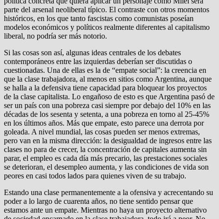
política concreta que quiera aplicar un personaje como Milei será
parte del arsenal neoliberal típico. El contraste con otros momentos
históricos, en los que tanto fascistas como comunistas poseían
modelos económicos y políticos realmente diferentes al capitalismo
liberal, no podría ser más notorio.
Si las cosas son así, algunas ideas centrales de los debates
contemporáneos entre las izquierdas deberían ser discutidas o
cuestionadas. Una de ellas es la de “empate social”: la creencia en
que la clase trabajadora, al menos en sitios como Argentina, aunque
se halla a la defensiva tiene capacidad para bloquear los proyectos
de la clase capitalista. Lo engañoso de esto es que Argentina pasó de
ser un país con una pobreza casi siempre por debajo del 10% en las
décadas de los sesenta y setenta, a una pobreza en torno al 25-45%
en los últimos años. Más que empate, esto parece una derrota por
goleada. A nivel mundial, las cosas pueden ser menos extremas,
pero van en la misma dirección: la desigualdad de ingresos entre las
clases no para de crecer, la concentración de capitales aumenta sin
parar, el empleo es cada día más precario, las prestaciones sociales
se deterioran, el desempleo aumenta, y las condiciones de vida son
peores en casi todos lados para quienes viven de su trabajo.
Estando una clase permanentemente a la ofensiva y acrecentando su
poder a lo largo de cuarenta años, no tiene sentido pensar que
estamos ante un empate. Mientras no haya un proyecto alternativo
de sociedad encarnado en la clase trabajadora, todo irá a peor. No