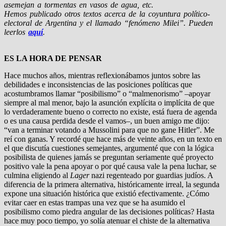
asemejan a tormentas en vasos de agua, etc.
Hemos publicado otros textos acerca de la coyuntura político-
electoral de Argentina y el llamado “fenómeno Milei”. Pueden
leerlos
aquí
.
ES LA HORA DE PENSAR
Hace muchos años, mientras reflexionábamos juntos sobre las
debilidades e inconsistencias de las posiciones políticas que
acostumbramos llamar “posibilismo” o “malmenorismo” –apoyar
siempre al mal menor, bajo la asunción explícita o implícita de que
lo verdaderamente bueno o correcto no existe, está fuera de agenda
o es una causa perdida desde el vamos–, un buen amigo me dijo:
“van a terminar votando a Mussolini para que no gane Hitler”. Me
reí con ganas. Y recordé que hace más de veinte años, en un texto en
el que discutía cuestiones semejantes, argumenté que con la lógica
posibilista de quienes jamás se preguntan seriamente qué proyecto
positivo vale la pena apoyar o por qué causa vale la pena luchar, se
culmina eligiendo al
Lager
nazi regenteado por guardias judíos. A
diferencia de la primera alternativa, históricamente irreal, la segunda
expone una situación histórica que existió efectivamente. ¿Cómo
evitar caer en estas trampas una vez que se ha asumido el
posibilismo como piedra angular de las decisiones políticas? Hasta
hace muy poco tiempo, yo solía atenuar el chiste de la alternativa