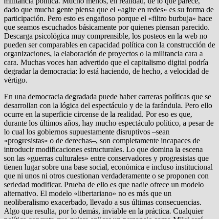
militancia política. Mucho menos, en realidad, de lo que parece,
dado que mucha gente piensa que el «agite en redes» es su forma de
participación. Pero esto es engañoso porque el «filtro burbuja» hace
que seamos escuchados básicamente por quienes piensan parecido.
Descarga psicológica muy comprensible, los posteos en la web no
pueden ser comparables en capacidad política con la construcción de
organizaciones, la elaboración de proyectos o la militancia cara a
cara. Muchas voces han advertido que el capitalismo digital podría
degradar la democracia: lo está haciendo, de hecho, a velocidad de
vértigo.
En una democracia degradada puede haber carreras políticas que se
desarrollan con la lógica del espectáculo y de la farándula. Pero ello
ocurre en la superficie circense de la realidad. Por eso es que,
durante los últimos años, hay mucho espectáculo político, a pesar de
lo cual los gobiernos supuestamente disruptivos –sean
«progresistas» o de derechas–, son completamente incapaces de
introducir modificaciones estructurales. Lo que domina la escena
son las «guerras culturales» entre conservadores y progresistas que
tienen lugar sobre una base social, económica e incluso institucional
que ni unos ni otros cuestionan verdaderamente o se proponen con
seriedad modificar. Prueba de ello es que nadie ofrece un modelo
alternativo. El modelo «libertariano» no es más que un
neoliberalismo exacerbado, llevado a sus últimas consecuencias.
Algo que resulta, por lo demás, inviable en la práctica. Cualquier