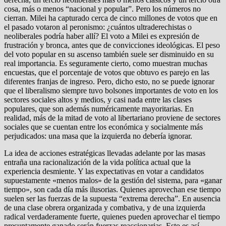
cosa, más o menos “nacional y popular”. Pero los números no
cierran. Milei ha capturado cerca de cinco millones de votos que en
el pasado votaron al peronismo: ¿cuántos ultraderechistas o
neoliberales podría haber allí? El voto a Milei es expresión de
frustración y bronca, antes que de convicciones ideológicas. El peso
del voto popular en su ascenso también suele ser disminuido en su
real importancia. Es seguramente cierto, como muestran muchas
encuestas, que el porcentaje de votos que obtuvo es parejo en las
diferentes franjas de ingreso. Pero, dicho esto, no se puede ignorar
que el liberalismo siempre tuvo bolsones importantes de voto en los
sectores sociales altos y medios, y casi nada entre las clases
populares, que son además numéricamente mayoritarias. En
realidad, más de la mitad de voto al libertariano proviene de sectores
sociales que se cuentan entre los económica y socialmente más
perjudicados: una masa que la izquierda no debería ignorar.
La idea de acciones estratégicas llevadas adelante por las masas
entraña una racionalización de la vida política actual que la
experiencia desmiente. Y las expectativas en votar a candidatos
supuestamente «menos malos» de la gestión del sistema, para «ganar
tiempo», son cada día más ilusorias. Quienes aprovechan ese tiempo
suelen ser las fuerzas de la supuesta “extrema derecha”. En ausencia
de una clase obrera organizada y combativa, y de una izquierda
radical verdaderamente fuerte, quienes pueden aprovechar el tiempo
presuntamente ganado serán fuerzas reaccionarias. Esto es así