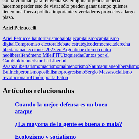
con la voluntad para reinventarse. Ninguna urgencia debería
hacernos perder esto de vista: sólo pueden ganar tiempo quienes
tienen una fuerza política importante y verdaderos proyectos a largo
plazo.
Ariel Petruccelli
Ariel Petruccelli
autoritarismo
balotaje
capitalismo
capitalismo
digital
Compromiso electoral
debate estratégico
democracia
derecha
libertariana
elecciones 2023 en Argentina
extremo centro
neoliberal
fenómeno Milei
FITU
izquierdas
Juntos por el
Cambio
kirchnerismo
La Libertad
Avanza
libertarismo
macrismo
malmenorismo
Naumaquia
neoliberalism
Bullrich
peronismo
posibilismo
progresismo
Sergio Massa
socialismo
revolucionario
Unión por la Patria
Artículos relacionados
Cuando la mejor defensa es un buen
ataque
¿La mayoría de la gente es buena o mala?
Ecologismo y socialismo