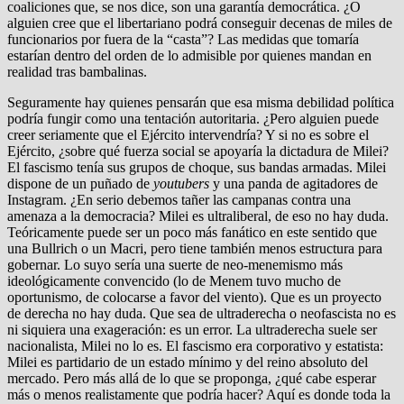
coaliciones que, se nos dice, son una garantía democrática. ¿O
alguien cree que el libertariano podrá conseguir decenas de miles de
funcionarios por fuera de la “casta”? Las medidas que tomaría
estarían dentro del orden de lo admisible por quienes mandan en
realidad tras bambalinas.
Seguramente hay quienes pensarán que esa misma debilidad política
podría fungir como una tentación autoritaria. ¿Pero alguien puede
creer seriamente que el Ejército intervendría? Y si no es sobre el
Ejército, ¿sobre qué fuerza social se apoyaría la dictadura de Milei?
El fascismo tenía sus grupos de choque, sus bandas armadas. Milei
dispone de un puñado de
youtubers
y una panda de agitadores de
Instagram. ¿En serio debemos tañer las campanas contra una
amenaza a la democracia? Milei es ultraliberal, de eso no hay duda.
Teóricamente puede ser un poco más fanático en este sentido que
una Bullrich o un Macri, pero tiene también menos estructura para
gobernar. Lo suyo sería una suerte de neo-menemismo más
ideológicamente convencido (lo de Menem tuvo mucho de
oportunismo, de colocarse a favor del viento). Que es un proyecto
de derecha no hay duda. Que sea de ultraderecha o neofascista no es
ni siquiera una exageración: es un error. La ultraderecha suele ser
nacionalista, Milei no lo es. El fascismo era corporativo y estatista:
Milei es partidario de un estado mínimo y del reino absoluto del
mercado. Pero más allá de lo que se proponga, ¿qué cabe esperar
más o menos realistamente que podría hacer? Aquí es donde toda la