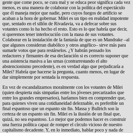
gente que come poco, se cura mal y se educa peor significa cada vez
menos, es una manera de colaborar con la política del espectáculo
que él maneja mejor que nadie, pero cuyos fuegos de artificio se
acaban a la hora de gobernar. Milei es un tipo en realidad impotente
que, sentado en el sillón de Rivadavia, va a defecar sobre sus
votantes como lo ha hecho el resto. Esto es lo que habría que decir,
si queremos tener interlocución con la masa de sus votantes.
Colaborar en la instalación de la fantasía de que es un Mandrake –al
que algunos consideran diabólico y otros angélico– sirve más para
sumarle votos que para restárselos. ¿Y habrán pensado los
redactores y firmantes de esa declaración si es correcto suponer que
una asistencia masiva a las urnas (contrarrestando el alto
abstencionismo precedente), es en verdad algo que perjudicaría a
Milei? Habría que hacerse la pregunta, cuanto menos, en lugar de
dar simplemente por sentada la respuesta.
En vez de escandalizarnos moralmente con los votantes de Milei
(quien despierta más simpatías entre los jóvenes precarizados que
entre los grandes empresarios), haríamos bien en comprender que,
para quienes viven una cotidianeidad deleznable, es preferible un
final espantoso que un espanto sin fin. Massa y Bullrich son la
certeza de un espanto sin fin. Milei es la ilusión de un final que,
quizá, no sea espantoso. Lo mejor que podemos hacer es construir
una fuerza política capaz de romper el círculo vicioso de nuestro
capitalismo decadente. Y, en lo inmediato, hablar poco y nada de