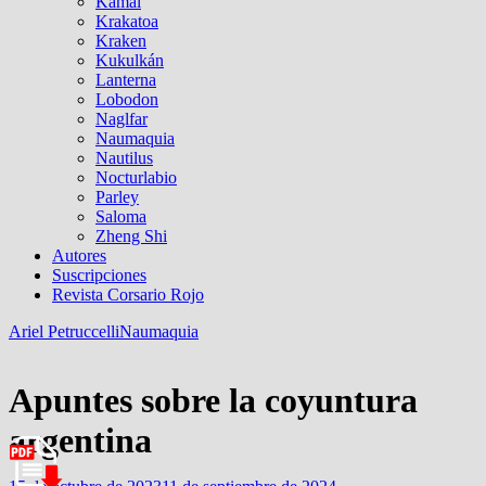
Kamal
Krakatoa
Kraken
Kukulkán
Lanterna
Lobodon
Naglfar
Naumaquia
Nautilus
Nocturlabio
Parley
Saloma
Zheng Shi
Autores
Suscripciones
Revista Corsario Rojo
Ariel Petruccelli
Naumaquia
Apuntes sobre la coyuntura
argentina