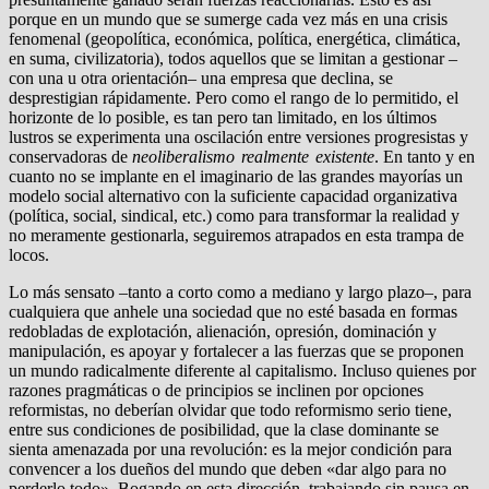
porque en un mundo que se sumerge cada vez más en una crisis
fenomenal (geopolítica, económica, política, energética, climática,
en suma, civilizatoria), todos aquellos que se limitan a gestionar –
con una u otra orientación– una empresa que declina, se
desprestigian rápidamente. Pero como el rango de lo permitido, el
horizonte de lo posible, es tan pero tan limitado, en los últimos
lustros se experimenta una oscilación entre versiones progresistas y
conservadoras de
neoliberalismo realmente existente
. En tanto y en
cuanto no se implante en el imaginario de las grandes mayorías un
modelo social alternativo con la suficiente capacidad organizativa
(política, social, sindical, etc.) como para transformar la realidad y
no meramente gestionarla, seguiremos atrapados en esta trampa de
locos.
Lo más sensato –tanto a corto como a mediano y largo plazo–, para
cualquiera que anhele una sociedad que no esté basada en formas
redobladas de explotación, alienación, opresión, dominación y
manipulación, es apoyar y fortalecer a las fuerzas que se proponen
un mundo radicalmente diferente al capitalismo. Incluso quienes por
razones pragmáticas o de principios se inclinen por opciones
reformistas, no deberían olvidar que todo reformismo serio tiene,
entre sus condiciones de posibilidad, que la clase dominante se
sienta amenazada por una revolución: es la mejor condición para
convencer a los dueños del mundo que deben «dar algo para no
perderlo todo». Bogando en esta dirección, trabajando sin pausa en