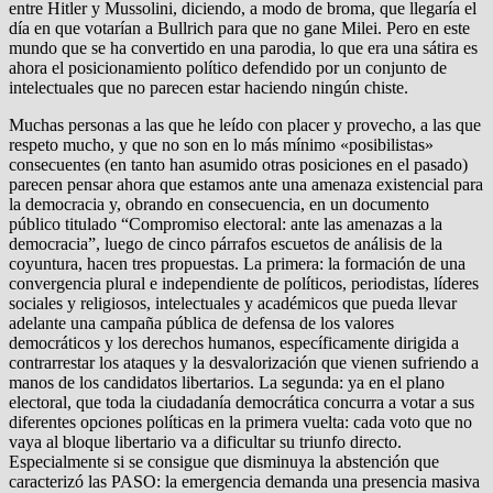
entre Hitler y Mussolini, diciendo, a modo de broma, que llegaría el
día en que votarían a Bullrich para que no gane Milei. Pero en este
mundo que se ha convertido en una parodia, lo que era una sátira es
ahora el posicionamiento político defendido por un conjunto de
intelectuales que no parecen estar haciendo ningún chiste.
Muchas personas a las que he leído con placer y provecho, a las que
respeto mucho, y que no son en lo más mínimo «posibilistas»
consecuentes (en tanto han asumido otras posiciones en el pasado)
parecen pensar ahora que estamos ante una amenaza existencial para
la democracia y, obrando en consecuencia, en un documento
público titulado “Compromiso electoral: ante las amenazas a la
democracia”, luego de cinco párrafos escuetos de análisis de la
coyuntura, hacen tres propuestas. La primera: la formación de una
convergencia plural e independiente de políticos, periodistas, líderes
sociales y religiosos, intelectuales y académicos que pueda llevar
adelante una campaña pública de defensa de los valores
democráticos y los derechos humanos, específicamente dirigida a
contrarrestar los ataques y la desvalorización que vienen sufriendo a
manos de los candidatos libertarios. La segunda: ya en el plano
electoral, que toda la ciudadanía democrática concurra a votar a sus
diferentes opciones políticas en la primera vuelta: cada voto que no
vaya al bloque libertario va a dificultar su triunfo directo.
Especialmente si se consigue que disminuya la abstención que
caracterizó las PASO: la emergencia demanda una presencia masiva