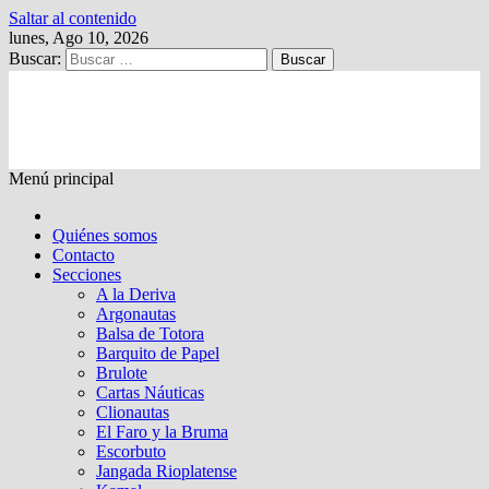
Saltar al contenido
lunes, Ago 10, 2026
Buscar:
Kalewche
Quincenario digital
Menú principal
Quiénes somos
Contacto
Secciones
A la Deriva
Argonautas
Balsa de Totora
Barquito de Papel
Brulote
Cartas Náuticas
Clionautas
El Faro y la Bruma
Escorbuto
Jangada Rioplatense