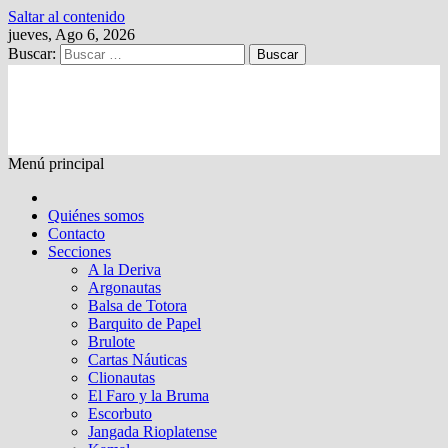
Saltar al contenido
jueves, Ago 6, 2026
Buscar:
Kalewche
Quincenario digital
Menú principal
Quiénes somos
Contacto
Secciones
A la Deriva
Argonautas
Balsa de Totora
Barquito de Papel
Brulote
Cartas Náuticas
Clionautas
El Faro y la Bruma
Escorbuto
Jangada Rioplatense