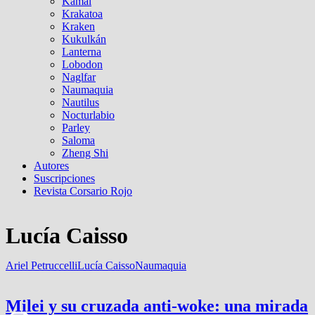
Kamal
Krakatoa
Kraken
Kukulkán
Lanterna
Lobodon
Naglfar
Naumaquia
Nautilus
Nocturlabio
Parley
Saloma
Zheng Shi
Autores
Suscripciones
Revista Corsario Rojo
Lucía Caisso
Ariel Petruccelli
Lucía Caisso
Naumaquia
Milei y su cruzada anti-woke: una mirada