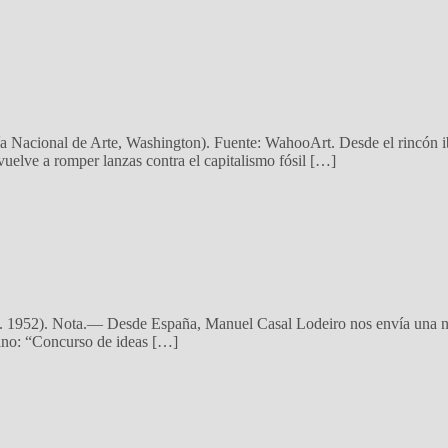
ría Nacional de Arte, Washington). Fuente: WahooArt. Desde el rincón i
 vuelve a romper lanzas contra el capitalismo fósil […]
nov. 1952). Nota.— Desde España, Manuel Casal Lodeiro nos envía una nu
mano: “Concurso de ideas […]