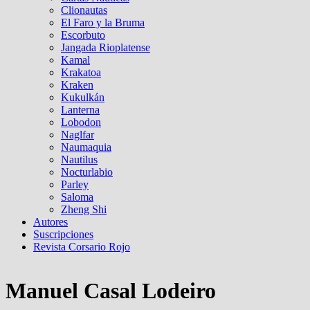
Clionautas
El Faro y la Bruma
Escorbuto
Jangada Rioplatense
Kamal
Krakatoa
Kraken
Kukulkán
Lanterna
Lobodon
Naglfar
Naumaquia
Nautilus
Nocturlabio
Parley
Saloma
Zheng Shi
Autores
Suscripciones
Revista Corsario Rojo
Manuel Casal Lodeiro