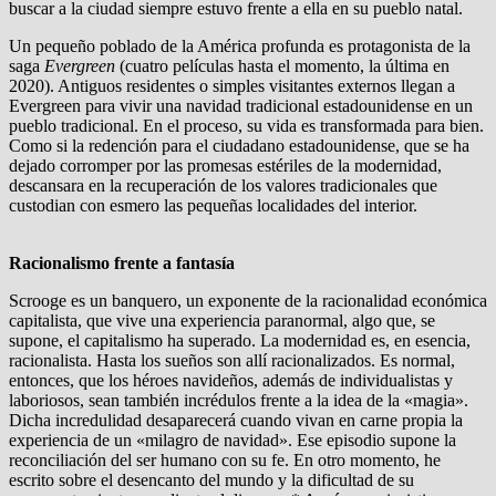
buscar a la ciudad siempre estuvo frente a ella en su pueblo natal.
Un pequeño poblado de la América profunda es protagonista de la
saga
Evergreen
(cuatro películas hasta el momento, la última en
2020). Antiguos residentes o simples visitantes externos llegan a
Evergreen para vivir una navidad tradicional estadounidense en un
pueblo tradicional. En el proceso, su vida es transformada para bien.
Como si la redención para el ciudadano estadounidense, que se ha
dejado corromper por las promesas estériles de la modernidad,
descansara en la recuperación de los valores tradicionales que
custodian con esmero las pequeñas localidades del interior.
Racionalismo frente a fantasía
Scrooge es un banquero, un exponente de la racionalidad económica
capitalista, que vive una experiencia paranormal, algo que, se
supone, el capitalismo ha superado. La modernidad es, en esencia,
racionalista. Hasta los sueños son allí racionalizados. Es normal,
entonces, que los héroes navideños, además de individualistas y
laboriosos, sean también incrédulos frente a la idea de la «magia».
Dicha incredulidad desaparecerá cuando vivan en carne propia la
experiencia de un «milagro de navidad». Ese episodio supone la
reconciliación del ser humano con su fe. En otro momento, he
escrito sobre el desencanto del mundo y la dificultad de su