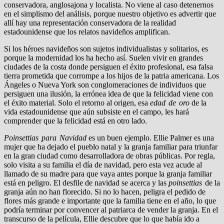
conservadora, anglosajona y localista. No viene al caso detenernos
en el simplismo del análisis, porque nuestro objetivo es advertir que
allí hay una representación conservadora de la realidad
estadounidense que los relatos navideños amplifican.
Si los héroes navideños son sujetos individualistas y solitarios, es
porque la modernidad los ha hecho así. Suelen vivir en grandes
ciudades de la costa donde persiguen el éxito profesional, esa falsa
tierra prometida que corrompe a los hijos de la patria americana. Los
Ángeles o Nueva York son conglomeraciones de individuos que
persiguen una ilusión, la errónea idea de que la felicidad viene con
el éxito material. Solo el retorno al origen, esa
edad de oro
de la
vida estadounidense que aún subsiste en el campo, les hará
comprender que la felicidad está en otro lado.
Poinsettias para Navidad
es un buen ejemplo. Ellie Palmer es una
mujer que ha dejado el pueblo natal y la granja familiar para triunfar
en la gran ciudad como desarrolladora de obras públicas. Por regla,
solo visita a su familia el día de navidad, pero esta vez acude al
llamado de su madre para que vaya antes porque la granja familiar
está en peligro. El desfile de navidad se acerca y las
poinsettias
de la
granja aún no han florecido. Si no lo hacen, peligra el pedido de
flores más grande e importante que la familia tiene en el año, lo que
podría terminar por convencer al patriarca de vender la granja. En el
transcurso de la película, Ellie descubre que lo que había ido a