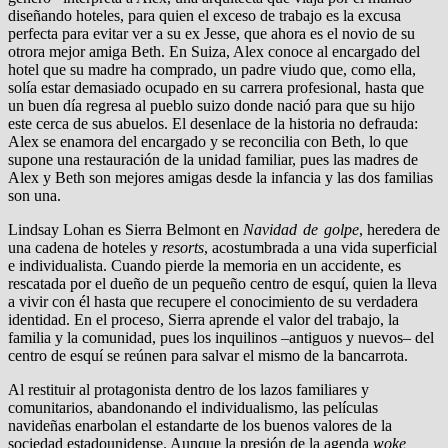
diseñando hoteles, para quien el exceso de trabajo es la excusa
perfecta para evitar ver a su ex Jesse, que ahora es el novio de su
otrora mejor amiga Beth. En Suiza, Alex conoce al encargado del
hotel que su madre ha comprado, un padre viudo que, como ella,
solía estar demasiado ocupado en su carrera profesional, hasta que
un buen día regresa al pueblo suizo donde nació para que su hijo
este cerca de sus abuelos. El desenlace de la historia no defrauda:
Alex se enamora del encargado y se reconcilia con Beth, lo que
supone una restauración de la unidad familiar, pues las madres de
Alex y Beth son mejores amigas desde la infancia y las dos familias
son una.
Lindsay Lohan es Sierra Belmont en
Navidad de golpe
, heredera de
una cadena de hoteles y
resorts
, acostumbrada a una vida superficial
e individualista. Cuando pierde la memoria en un accidente, es
rescatada por el dueño de un pequeño centro de esquí, quien la lleva
a vivir con él hasta que recupere el conocimiento de su verdadera
identidad. En el proceso, Sierra aprende el valor del trabajo, la
familia y la comunidad, pues los inquilinos –antiguos y nuevos– del
centro de esquí se reúnen para salvar el mismo de la bancarrota.
Al restituir al protagonista dentro de los lazos familiares y
comunitarios, abandonando el individualismo, las películas
navideñas enarbolan el estandarte de los buenos valores de la
sociedad estadounidense. Aunque la presión de la agenda
woke