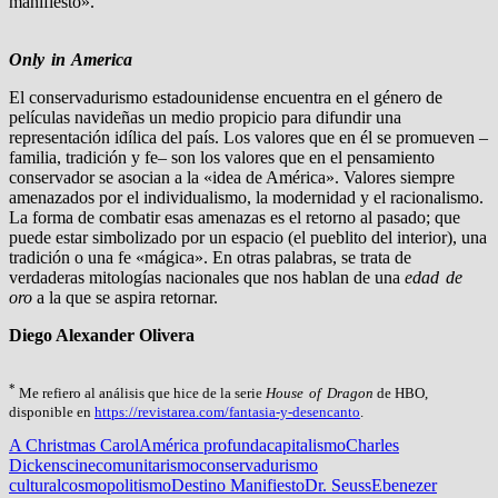
manifiesto».
Only in America
El conservadurismo estadounidense encuentra en el género de
películas navideñas un medio propicio para difundir una
representación idílica del país. Los valores que en él se promueven –
familia, tradición y fe– son los valores que en el pensamiento
conservador se asocian a la «idea de América». Valores siempre
amenazados por el individualismo, la modernidad y el racionalismo.
La forma de combatir esas amenazas es el retorno al pasado; que
puede estar simbolizado por un espacio (el pueblito del interior), una
tradición o una fe «mágica». En otras palabras, se trata de
verdaderas mitologías nacionales que nos hablan de una
edad de
oro
a la que se aspira retornar.
Diego Alexander Olivera
*
Me refiero al análisis que hice de la serie
House of Dragon
de HBO,
disponible en
https://revistarea.com/fantasia-y-desencanto
.
A Christmas Carol
América profunda
capitalismo
Charles
Dickens
cine
comunitarismo
conservadurismo
cultural
cosmopolitismo
Destino Manifiesto
Dr. Seuss
Ebenezer