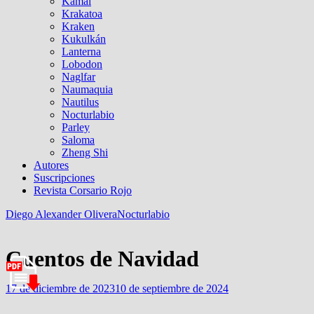
Kamal
Krakatoa
Kraken
Kukulkán
Lanterna
Lobodon
Naglfar
Naumaquia
Nautilus
Nocturlabio
Parley
Saloma
Zheng Shi
Autores
Suscripciones
Revista Corsario Rojo
Diego Alexander Olivera
Nocturlabio
Cuentos de Navidad
17 de diciembre de 2023
10 de septiembre de 2024