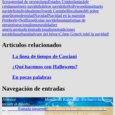
Scrooge
edad de oro
egoísmo
Estados Unidos
fantasía
fe
cristiana
género navideño
héroe navideño
Hollywood
imaginario
navideño
individualismo
Joseph Campbell
localismo
Mi pobre
angelito
modernidad
Navidad
Navidad en la mansión
Pemberley
Netflix
películas navideñas
plataformas de
streaming
racionalismo
ruralidad
ser
americano
tradición
tradicionalismo
tradiciones
navideñas
urbanidad
viaje del héroe
¡Cómo Grinch robó la navidad!
Artículos relacionados
La línea de tiempo de Casciani
¿Qué hacemos con Halloween?
En pocas palabras
Navegación de entradas
Anterior
Entrada anterior:
Manifiesto Kalewche. Un barco fantasma
recorre el mundo
Siguiente
Entrada siguiente:
Dos libros en uno: «Sindicatos de la
tiza: Neuquén» y «Sindicalismo en la comarca del Comahue».