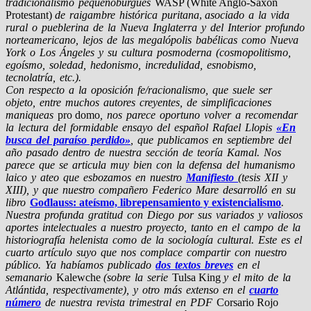
tradicionalismo pequeñoburgués
WASP (White Anglo-Saxon
Protestant)
de raigambre histórica puritana
,
asociado a la vida
rural o pueblerina de la Nueva Inglaterra y del Interior profundo
norteamericano, lejos de las megalópolis babélicas como Nueva
York o Los Ángeles y su cultura posmoderna (cosmopolitismo,
egoísmo, soledad, hedonismo, incredulidad, esnobismo,
tecnolatría, etc.).
Con respecto a la oposición fe/racionalismo, que suele ser
objeto, entre muchos autores creyentes, de simplificaciones
maniqueas
pro domo
, nos parece oportuno volver a recomendar
la lectura del formidable ensayo del español Rafael Llopis
«En
busca del paraíso perdido»
, que publicamos en septiembre del
año pasado dentro de nuestra sección de teoría Kamal. Nos
parece que se articula muy bien con la defensa del humanismo
laico y ateo que esbozamos en nuestro
Manifiesto
(tesis XII y
XIII), y que nuestro compañero Federico Mare desarrolló en su
libro
Gođlauss: ateísmo, librepensamiento y existencialismo
.
Nuestra profunda gratitud con Diego por sus variados y valiosos
aportes intelectuales a nuestro proyecto, tanto en el campo de la
historiografía helenista como de la sociología cultural. Este es el
cuarto artículo suyo que nos complace compartir con nuestro
público. Ya habíamos publicado
dos textos breves
en el
semanario
Kalewche
(sobre la serie
Tulsa King
y el mito de la
Atlántida, respectivamente), y otro más extenso en el
cuarto
número
de nuestra revista trimestral en PDF
Corsario Rojo