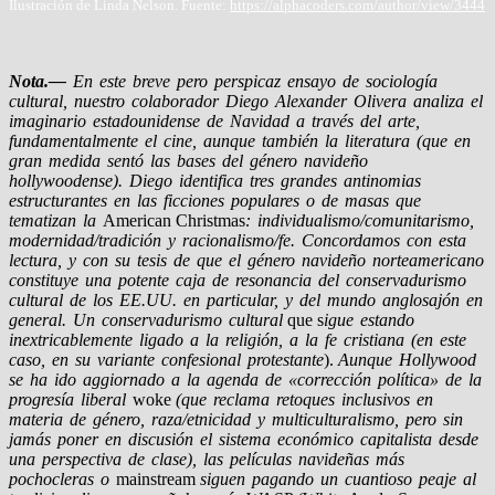
Ilustración de Linda Nelson. Fuente:
https://alphacoders.com/author/view/3444
Nota.—
En este breve pero perspicaz ensayo de sociología
cultural, nuestro colaborador Diego Alexander Olivera analiza el
imaginario estadounidense de Navidad a través del arte,
fundamentalmente el cine, aunque también la literatura (que en
gran medida sentó las bases del género navideño
hollywoodense). Diego identifica tres grandes antinomias
estructurantes en las ficciones populares o de masas que
tematizan la
American Christmas
: individualismo/comunitarismo,
modernidad/tradición y racionalismo/fe. Concordamos con esta
lectura, y con su tesis de que el género navideño norteamericano
constituye una potente caja de resonancia del conservadurismo
cultural de los EE.UU. en particular, y del mundo anglosajón en
general. Un conservadurismo cultural
que s
igue estando
inextricablemente ligado a la religión, a la fe cristiana (en este
caso, en su variante confesional protestante
).
Aunque Hollywood
se ha ido aggiornado a la agenda de «corrección política» de la
progresía liberal
woke
(que reclama retoques inclusivos en
materia de género, raza/etnicidad y multiculturalismo, pero sin
jamás poner en discusión el sistema económico capitalista desde
una perspectiva de clase), las películas navideñas más
pochocleras o
mainstream
siguen pagando un cuantioso peaje al