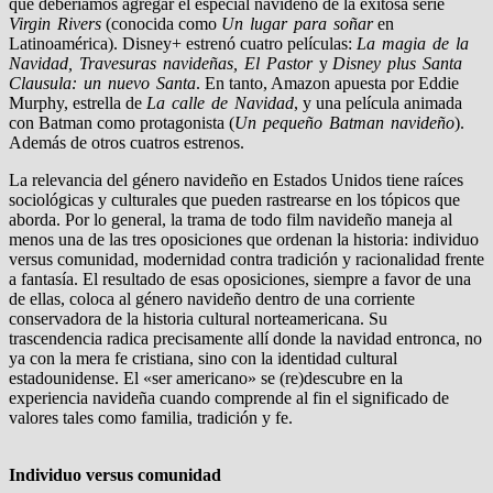
que deberíamos agregar el especial navideño de la exitosa serie
Virgin Rivers
(conocida como
Un lugar para soñar
en
Latinoamérica). Disney+ estrenó cuatro películas:
La magia de la
Navidad, Travesuras navideñas, El Pastor
y
Disney plus Santa
Clausula: un nuevo Santa
. En tanto, Amazon apuesta por Eddie
Murphy, estrella de
La calle de Navidad
, y una película animada
con Batman como protagonista (
Un pequeño Batman navideño
).
Además de otros cuatros estrenos.
La relevancia del género navideño en Estados Unidos tiene raíces
sociológicas y culturales que pueden rastrearse en los tópicos que
aborda. Por lo general, la trama de todo film navideño maneja al
menos una de las tres oposiciones que ordenan la historia: individuo
versus comunidad, modernidad contra tradición y racionalidad frente
a fantasía. El resultado de esas oposiciones, siempre a favor de una
de ellas, coloca al género navideño dentro de una corriente
conservadora de la historia cultural norteamericana. Su
trascendencia radica precisamente allí donde la navidad entronca, no
ya con la mera fe cristiana, sino con la identidad cultural
estadounidense. El «ser americano» se (re)descubre en la
experiencia navideña cuando comprende al fin el significado de
valores tales como familia, tradición y fe.
Individuo versus comunidad