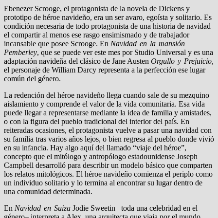
Ebenezer Scrooge, el protagonista de la novela de Dickens y
prototipo de héroe navideño, era un ser avaro, egoísta y solitario. Es
condición necesaria de todo protagonista de una historia de navidad
el compartir al menos ese rasgo ensimismado y de trabajador
incansable que posee Scrooge. En
Navidad en la mansión
Pemberley
, que se puede ver este mes por Studio Universal y es una
adaptación navideña del clásico de Jane Austen
Orgullo y Prejuicio
,
el personaje de William Darcy representa a la perfección ese lugar
común del género.
La redención del héroe navideño llega cuando sale de su mezquino
aislamiento y comprende el valor de la vida comunitaria. Esa vida
puede llegar a representarse mediante la idea de familia y amistades,
o con la figura del pueblo tradicional del interior del país. En
reiteradas ocasiones, el protagonista vuelve a pasar una navidad con
su familia tras varios años lejos, o bien regresa al pueblo donde vivió
en su infancia. Hay algo aquí del llamado “viaje del héroe”,
concepto que el mitólogo y antropólogo estadounidense Joseph
Campbell desarrolló para describir un modelo básico que comparten
los relatos mitológicos. El héroe navideño comienza el periplo como
un individuo solitario y lo termina al encontrar su lugar dentro de
una comunidad determinada.
En
Navidad en Suiza
Jodie Sweetin –toda una celebridad en el
género– interpreta a Alex, una arquitecta que viaja por el mundo