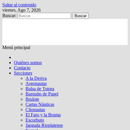
Saltar al contenido
viernes, Ago 7, 2026
Buscar:
Kalewche
Quincenario digital
Menú principal
Quiénes somos
Contacto
Secciones
A la Deriva
Argonautas
Balsa de Totora
Barquito de Papel
Brulote
Cartas Náuticas
Clionautas
El Faro y la Bruma
Escorbuto
Jangada Rioplatense