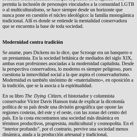
permita la inclusión de personajes vinculados a la comunidad LGTB
o al multiculturalismo, se hace siempre desde un horizonte que
nunca pone en cuestión el núcleo ideológico: la familia monogámica
tradicional. Allí es donde se entiende la mentalidad conservadora
que se encuentra la base de toda sociedad.
Modernidad contra tradición
Se asume, pues Dickens no lo dice, que Scrooge era un banquero o
un prestamista. En la sociedad británica de mediados del siglo XIX,
ambas eran profesiones asociadas a la modernidad capitalista. Desde
la perspectiva conservadora, lo moderno es siempre peligroso, pues
cuestiona la inmovilidad social a la que aspira el conservadurismo.
Modernidad es también sinónimo de «materialismo», en oposición a
la tradición, que se la asocia a la espiritualidad.
En su libro
The Dying Citizen
, el historiador y columnista
conservador Victor Davis Hanson trata de explicar la dicotomía
política de su país desde una división geográfica que opone las
regiones costeras, del este y el oeste, con las zonas del centro del
país. En la costa encontramos una sociedad más dinámica en
términos productivos, progresista, multicultural y cosmopolita. En el
“interior profundo”, por el contrario, pervive una sociedad menos
dinámica, atada a la producción artesanal y tradicional,