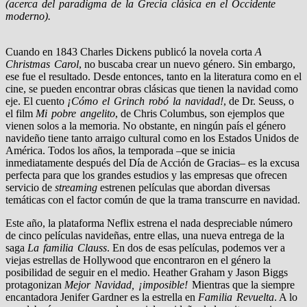
(acerca del paradigma de la Grecia clásica en el Occidente
moderno).
Cuando en 1843 Charles Dickens publicó la novela corta
A
Christmas Carol
, no buscaba crear un nuevo género. Sin embargo,
ese fue el resultado. Desde entonces, tanto en la literatura como en el
cine, se pueden encontrar obras clásicas que tienen la navidad como
eje. El cuento
¡Cómo el Grinch robó la navidad!
, de Dr. Seuss, o
el film
Mi pobre angelito
, de Chris Columbus, son ejemplos que
vienen solos a la memoria. No obstante, en ningún país el género
navideño tiene tanto arraigo cultural como en los Estados Unidos de
América. Todos los años, la temporada –que se inicia
inmediatamente después del Día de Acción de Gracias– es la excusa
perfecta para que los grandes estudios y las empresas que ofrecen
servicio de
streaming
estrenen películas que abordan diversas
temáticas con el factor común de que la trama transcurre en navidad.
Este año, la plataforma Neflix estrena el nada despreciable número
de cinco películas navideñas, entre ellas, una nueva entrega de la
saga
La familia Clauss
. En dos de esas películas, podemos ver a
viejas estrellas de Hollywood que encontraron en el género la
posibilidad de seguir en el medio. Heather Graham y Jason Biggs
protagonizan
Mejor Navidad, ¡imposible!
Mientras que la siempre
encantadora Jenifer Gardner es la estrella en
Familia Revuelta
. A lo