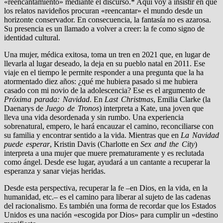
«reencantamiento» mediante el discurso.* Aquí voy a insistir en que
los relatos navideños procuran «reencantar» el mundo desde un
horizonte conservador. En consecuencia, la fantasía no es azarosa.
Su presencia es un llamado a volver a creer: la fe como signo de
identidad cultural.
Una mujer, médica exitosa, toma un tren en 2021 que, en lugar de
llevarla al lugar deseado, la deja en su pueblo natal en 2011. Ese
viaje en el tiempo le permite responder a una pregunta que la ha
atormentado diez años: ¿qué me hubiera pasado si me hubiera
casado con mi novio de la adolescencia? Ese es el argumento de
Próxima parada: Navidad
. En
Last Christmas
, Emilia Clarke (la
Daenarys de
Juego de Tronos
) interpreta a Kate, una joven que
lleva una vida desordenada y sin rumbo. Una experiencia
sobrenatural, empero, le hará encauzar el camino, reconciliarse con
su familia y encontrar sentido a la vida. Mientras que en
La Navidad
puede esperar
, Kristin Davis (Charlotte en
Sex and the City
)
interpreta a una mujer que muere prematuramente y es reclutada
como ángel. Desde ese lugar, ayudará a un cantante a recuperar la
esperanza y sanar viejas heridas.
Desde esta perspectiva, recuperar la fe –en Dios, en la vida, en la
humanidad, etc.– es el camino para liberar al sujeto de las cadenas
del racionalismo. Es también una forma de recordar que los Estados
Unidos es una nación «escogida por Dios» para cumplir un «destino