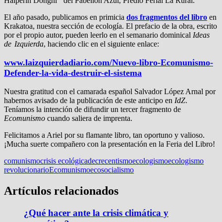
Halperín Donghi
”
del Pabellón Azul, Predio Ferial La Rural.
El año pasado, publicamos en primicia
dos fragmentos del libro
en
Krakatoa, nuestra sección de ecología. El prefacio de la obra, escrito
por el propio autor, pueden leerlo en el semanario dominical
Ideas
de Izquierda
, haciendo clic en el siguiente enlace:
www.laizquierdadiario.com/Nuevo-libro-Ecomunismo-
Defender-la-vida-destruir-el-sistema
Nuestra gratitud con el camarada español Salvador López Arnal por
habernos avisado de la publicación de este anticipo en
IdZ
.
Teníamos la intención de difundir un tercer fragmento de
Ecomunismo
cuando saliera de imprenta.
Felicitamos a Ariel por su flamante libro, tan oportuno y valioso.
¡Mucha suerte compañero con la presentación en la Feria del Libro!
comunismo
crisis ecológica
decrecentismo
ecologismo
ecologismo
revolucionario
Ecomunismo
ecosocialismo
Artículos relacionados
¿Qué hacer ante la crisis climática y