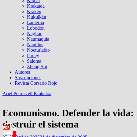
Kamal
Krakatoa
Kraken
Kukulkán
Lanterna
Lobodon
Naglfar
Naumaquia
Nautilus
Nocturlabio
Parley
Saloma
Zheng Shi
Autores
Suscripciones
Revista Corsario Rojo
Ariel Petruccelli
Krakatoa
Ecomunismo. Defender la vida:
destruir el sistema