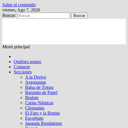
Saltar al contenido
viernes, Ago 7, 2026
Buscar:
Kalewche
Quincenario digital
Menú principal
Quiénes somos
Contacto
Secciones
A la Deriva
Argonautas
Balsa de Totora
Barquito de Papel
Brulote
Cartas Náuticas
Clionautas
El Faro y la Bruma
Escorbuto
Jangada Rioplatense