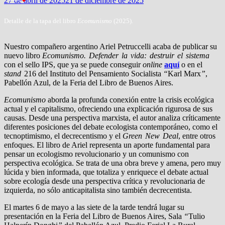
27 de abril de 2025
21 de diciembre de 2025
Detalle de la tapa del libro
Ecomunismo
(2025).
Nuestro compañero argentino Ariel Petruccelli acaba de publicar su
nuevo libro
Ecomunismo.
Defender la vida: destruir el sistema
con el sello IPS, que ya se puede conseguir
online
aquí
o en el
stand
216 del Instituto del Pensamiento Socialista
“
Karl Marx
”
,
Pabellón Azul, de la Feria del Libro de Buenos Aires.
Ecomunismo
aborda la profunda conexión entre la crisis ecológica
actual y el capitalismo, ofreciendo una explicación rigurosa de sus
causas. Desde una perspectiva marxista, el autor analiza críticamente
diferentes posiciones del debate ecologista contemporáneo, como el
tecnoptimismo, el decrecentismo y el
Green New Deal
, entre otros
enfoques. El libro de Ariel representa un aporte fundamental para
pensar un ecologismo revolucionario y un comunismo con
perspectiva ecológica. Se trata de una obra breve y amena, pero muy
lúcida y bien informada, que totaliza y enriquece el debate actual
sobre ecología desde una perspectiva crítica y revolucionaria de
izquierda, no sólo anticapitalista sino también decrecentista.
El martes 6 de mayo a las siete de la tarde tendrá lugar su
presentación en la Feria del Libro de Buenos Aires, Sala
“
Tulio