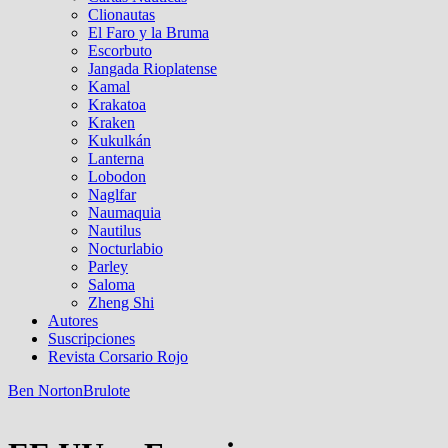
Clionautas
El Faro y la Bruma
Escorbuto
Jangada Rioplatense
Kamal
Krakatoa
Kraken
Kukulkán
Lanterna
Lobodon
Naglfar
Naumaquia
Nautilus
Nocturlabio
Parley
Saloma
Zheng Shi
Autores
Suscripciones
Revista Corsario Rojo
Ben Norton
Brulote