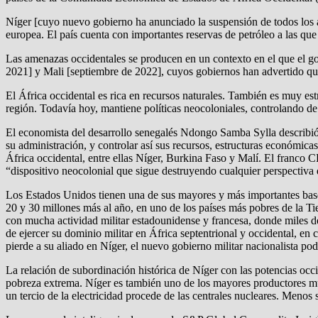
Níger [cuyo nuevo gobierno ha anunciado la suspensión de todos los ac
europea. El país cuenta con importantes reservas de petróleo a las qu
Las amenazas occidentales se producen en un contexto en el que el gol
2021] y Mali [septiembre de 2022], cuyos gobiernos han advertido qu
El África occidental es rica en recursos naturales. También es muy est
región. Todavía hoy, mantiene políticas neocoloniales, controlando de
El economista del desarrollo senegalés Ndongo Samba Sylla describió
su administración, y controlar así sus recursos, estructuras económicas
África occidental, entre ellas Níger, Burkina Faso y Malí. El franco CF
“dispositivo neocolonial que sigue destruyendo cualquier perspectiva 
Los Estados Unidos tienen una de sus mayores y más importantes base
20 y 30 millones más al año, en uno de los países más pobres de la Tie
con mucha actividad militar estadounidense y francesa, donde miles de 
de ejercer su dominio militar en África septentrional y occidental, 
pierde a su aliado en Níger, el nuevo gobierno militar nacionalista podr
La relación de subordinación histórica de Níger con las potencias occ
pobreza extrema. Níger es también uno de los mayores productores mun
un tercio de la electricidad procede de las centrales nucleares. Menos