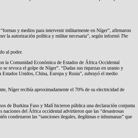
 “formas y medios para intervenir militarmente en Níger”, afirmaron
er la autorización política y militar necesaria”, según informó
The
do al poder.
e con la Comunidad Económica de Estados de África Occidental
 se revoca el golpe de Níger”. “Dadas sus riquezas en uranio y
para Estados Unidos, China, Europa y Rusia”, subrayó el medio
nte, Níger recibía aproximadamente el 70% de su electricidad de
ernos de Burkina Faso y Malí hicieron pública una declaración conjunta
 naciones del África occidental advirtieron que las “desastrosas
ién condenaron las “sanciones ilegales, ilegítimas e inhumanas” que