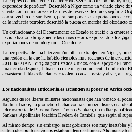
La empresa de inteligencia de mercado S&P Global Commodity Insights 
exportador de petróleo”. Describió a Níger como un “aliado clave de 
cuenta con mil millones de barriles de reservas de crudo, según la 
con su vecino del sur, Benín, para transportar las exportaciones de cr
de la industria petrolera describió la puesta en marcha del oleoducto 
Un exfuncionario del Departamento de Estado se quejó a la empresa de
nacionalizaron abruptamente las minas de oro, expulsando a los gigant
exportaciones de uranio y oro a Occidente.
La perspectiva de una intervención militar extranjera en Níger, y pote
una región en la que ha habido ejemplos muy recientes de intervencio
2011, la OTAN –dirigida por Estados Unidos, con el apoyo de Francia
una década después, Libia carece de un gobierno central unificado. El 
devastaron Libia extiendan este violento caos al oeste y al sur, a la re
Los nacionalistas anticoloniales ascienden al poder en África occi
Algunos de los líderes militares nacionalistas que han tomado el pode
Ibrahim Traoré, ha prometido luchar contra el imperialismo, citando a
líder marxista de Burkina Faso, Thomas Sankara, un militar panafrica
Sankara, Apollinaire Joachim Kyélem de Tambèla, que según él superv
Al mismo tiempo, sin embargo, estos gobiernos son muy inestables y ha
entrenados por los ejércitos estadounidense o francés. Algunos de los 