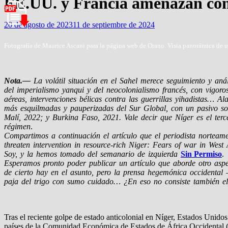
EE.UU. y Francia amenazan con 
20 de agosto de 2023
11 de septiembre de 2024
Fotografía de Maurice Ascani para la página web de Orano. Vista panorámica de u
Nota.—
La volátil situación en el Sahel merece seguimiento y anál
del imperialismo yanqui y del neocolonialismo francés, con vigoros
aéreas, intervenciones bélicas contra las guerrillas yihadistas… A
más esquilmadas y pauperizadas del Sur Global, con un pasivo soc
Malí, 2022; y Burkina Faso, 2021. Vale decir que Níger es el ter
régimen
.
Compartimos a continuación el artículo que el periodista norteam
threaten intervention in resource-rich Niger: Fears of war in West
Soy, y la hemos tomado del semanario de izquierda
Sin Permiso
.
Esperamos pronto poder publicar un artículo que aborde otro aspect
de cierto hay en el asunto, pero la prensa hegemónica occidental
paja del trigo con sumo cuidado… ¿En eso no consiste también el
Tras el reciente golpe de estado anticolonial en Níger, Estados Unido
países de la Comunidad Económica de Estados de África Occidental