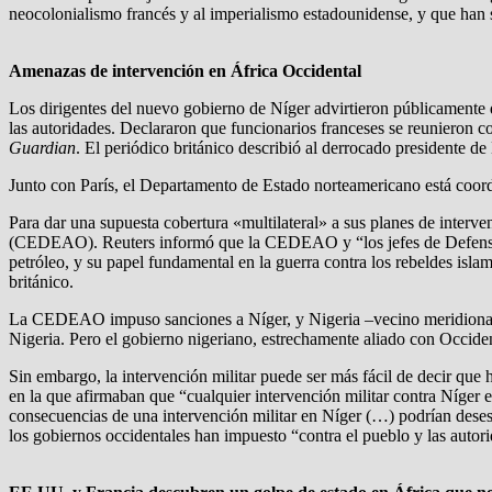
neocolonialismo francés y al imperialismo estadounidense, y que han 
Amenazas de intervención en África Occidental
Los dirigentes del nuevo gobierno de Níger advirtieron públicamente q
las autoridades. Declararon que funcionarios franceses se reunieron c
Guardian
. El periódico británico describió al derrocado presidente d
Junto con París, el Departamento de Estado norteamericano está coor
Para dar una supuesta cobertura «multilateral» a sus planes de inte
(CEDEAO). Reuters informó que la CEDEAO y “los jefes de Defensa del
petróleo, y su papel fundamental en la guerra contra los rebeldes isl
británico.
La CEDEAO impuso sanciones a Níger, y Nigeria –vecino meridional
Nigeria. Pero el gobierno nigeriano, estrechamente aliado con Occident
Sin embargo, la intervención militar puede ser más fácil de decir que
en la que afirmaban que “cualquier intervención militar contra Níger 
consecuencias de una intervención militar en Níger (…) podrían desest
los gobiernos occidentales han impuesto “contra el pueblo y las autor