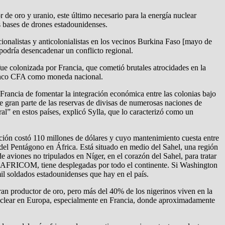
de oro y uranio, este último necesario para la energía nuclear
s bases de drones estadounidenses.
ionalistas y anticolonialistas en los vecinos Burkina Faso [mayo de
odría desencadenar un conflicto regional.
fue colonizada por Francia, que cometió brutales atrocidades en la
 franco CFA como moneda nacional.
rancia de fomentar la integración económica entre las colonias bajo
see gran parte de las reservas de divisas de numerosas naciones de
ral” en estos países, explicó Sylla, que lo caracterizó como un
ción costó 110 millones de dólares y cuyo mantenimiento cuesta entre
a del Pentágono en África. Está situado en medio del Sahel, una región
 aviones no tripulados en Níger, en el corazón del Sahel, para tratar
, o AFRICOM, tiene desplegadas por todo el continente. Si Washington
 mil soldados estadounidenses que hay en el país.
gran productor de oro, pero más del 40% de los nigerinos viven en la
 nuclear en Europa, especialmente en Francia, donde aproximadamente