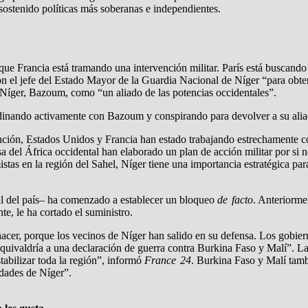
sostenido políticas más soberanas e independientes.
ue Francia está tramando una intervención militar. París está buscando
on el jefe del Estado Mayor de la Guardia Nacional de Níger “para obten
e Níger, Bazoum, como “un aliado de las potencias occidentales”.
dinando activamente con Bazoum y conspirando para devolver a su alia
rvención, Estados Unidos y Francia han estado trabajando estrechament
 África occidental han elaborado un plan de acción militar por si no
amistas en la región del Sahel, Níger tiene una importancia estratégica 
 del país– ha comenzado a establecer un bloqueo
de facto
. Anteriorme
e, le ha cortado el suministro.
 hacer, porque los vecinos de Níger han salido en su defensa. Los gobi
equivaldría a una declaración de guerra contra Burkina Faso y Malí”. Las
abilizar toda la región”, informó
France 24
. Burkina Faso y Malí tamb
idades de Níger”.