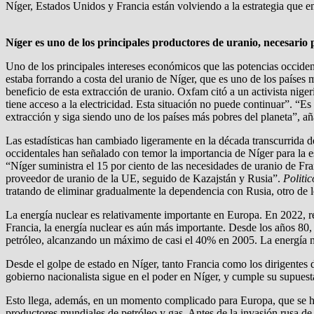
Níger, Estados Unidos y Francia están volviendo a la estrategia que e
Níger es uno de los principales productores de uranio, necesario 
Uno de los principales intereses económicos que las potencias occide
estaba forrando a costa del uranio de Níger, que es uno de los país
beneficio de esta extracción de uranio. Oxfam citó a un activista nige
tiene acceso a la electricidad. Esta situación no puede continuar”. “
extracción y siga siendo uno de los países más pobres del planeta”, 
Las estadísticas han cambiado ligeramente en la década transcurrida
occidentales han señalado con temor la importancia de Níger para la e
“Níger suministra el 15 por ciento de las necesidades de uranio de Fra
proveedor de uranio de la UE, seguido de Kazajstán y Rusia”.
Politic
tratando de eliminar gradualmente la dependencia con Rusia, otro de lo
La energía nuclear es relativamente importante en Europa. En 2022, r
Francia, la energía nuclear es aún más importante. Desde los años 80, 
petróleo, alcanzando un máximo de casi el 40% en 2005. La energía nu
Desde el golpe de estado en Níger, tanto Francia como los dirigentes d
gobierno nacionalista sigue en el poder en Níger, y cumple su supues
Esto llega, además, en un momento complicado para Europa, que se ha 
productores mundiales de petróleo y gas. Antes de la invasión rusa de