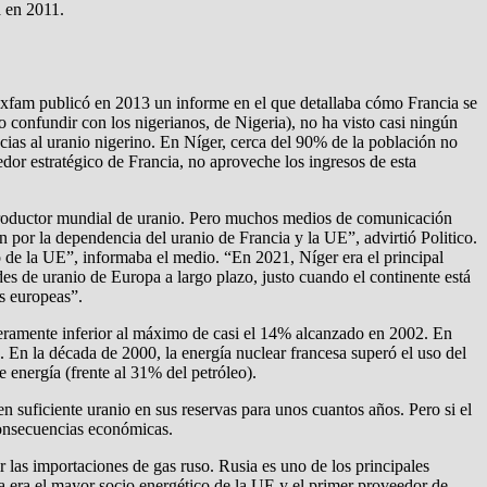
a en 2011.
 Oxfam publicó en 2013 un informe en el que detallaba cómo Francia se
 confundir con los nigerianos, de Nigeria), no ha visto casi ningún
acias al uranio nigerino. En Níger, cerca del 90% de la población no
dor estratégico de Francia, no aproveche los ingresos de esta
o productor mundial de uranio. Pero muchos medios de comunicación
 por la dependencia del uranio de Francia y la UE”, advirtió Politico.
io de la UE”, informaba el medio. “En 2021, Níger era el principal
es de uranio de Europa a largo plazo, justo cuando el continente está
es europeas”.
geramente inferior al máximo de casi el 14% alcanzado en 2002. En
. En la década de 2000, la energía nuclear francesa superó el uso del
energía (frente al 31% del petróleo).
n suficiente uranio en sus reservas para unos cuantos años. Pero si el
consecuencias económicas.
las importaciones de gas ruso. Rusia es uno de los principales
a era el mayor socio energético de la UE y el primer proveedor de