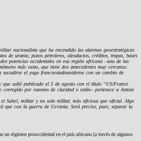
militar nacionalista que ha encendido las alarmas geoestratégicas
s de uranio, pozos petroleros, oleoductos, créditos, tropas, bases
 dos potencias occidentales en esa región africana –una de las
fenómeno más vasto, que tiene dos antecedentes muy cercanos:
ta sacudirse el yugo francoestadounidense con un cambio de
 que salió publicado el 5 de agosto con el título “US/France
e corregido por razones de claridad o estilo– pertenece a Antoni
 Sahel, militar y no solo militar, más oficiosa que oficial. Algo
ual que con la guerra de Ucrania. Será preciso, pues, separar la
r un régimen prooccidental en el país africano [a través de algunos