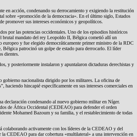
te en acción, condenando su derrocamiento y exigiendo la restitución
ental sobre «promoción de la democracia». En el último siglo, Estados
 de promover sus intereses económicos y geopolíticos.
os por las potencias occidentales. Uno de los episodios históricos
brutal mandato del rey Leopoldo II, Bélgica cometió allí un
mo europeo y fue elegido democráticamente primer ministro de la RDC
élgica patrocinó un golpe de estado para derrocarlo. El líder
s dientes.
rlos, y posteriormente instalaron y apuntalaron dictaduras derechistas y
gobierno nacionalista dirigido por los militares. La oficina de
”, haciendo hincapié específicamente en sus intereses comerciales en
na declaración condenando al nuevo gobierno militar en Níger.
stados de África Occidental (CEDEAO) para defender el orden
residente Mohamed Bazoum y su familia, y el restablecimiento de todas
irá colaborando activamente con los líderes de la CEDEAO y del
zar la CEDEAO para dar cobertura «multilateral» a una intervención en