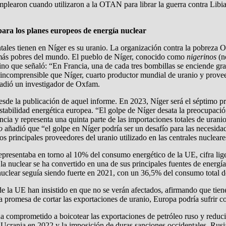
mplearon cuando utilizaron a la OTAN para librar la guerra contra Libi
para los planes europeos de energía nuclear
ntales tienen en Níger es su uranio. La organización contra la pobreza
es más pobres del mundo. El pueblo de Níger, conocido como
nigerinos
(no
rino que señaló: “En Francia, una de cada tres bombillas se enciende gr
Es incomprensible que Níger, cuarto productor mundial de uranio y provee
añadió un investigador de Oxfam.
 desde la publicación de aquel informe. En 2023, Níger será el séptim
stabilidad energética europea. “El golpe de Níger desata la preocupación
ncia y representa una quinta parte de las importaciones totales de uran
o
añadió que “el golpe en Níger podría ser un desafío para las necesidad
s principales proveedores del uranio utilizado en las centrales nuclear
epresentaba en torno al 10% del consumo energético de la UE, cifra li
la nuclear se ha convertido en una de sus principales fuentes de energía
clear seguía siendo fuerte en 2021, con un 36,5% del consumo total de 
e la UE han insistido en que no se verán afectados, afirmando que tiene
ta promesa de cortar las exportaciones de uranio, Europa podría sufrir 
comprometido a boicotear las exportaciones de petróleo ruso y reducir 
 Ucrania en 2022 y la imposición de duras sanciones occidentales, Rusi