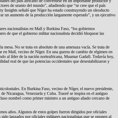
lanes del país africano de convertirse en un importante productor y
ctores de uranio del mundo”, añadiendo que “se cree que el país
ty Insights señaló que Níger ha estado construyendo un oleoducto
ograr un aumento de la producción largamente esperado”, y un ejecutivo
ares nacionalistas en Malí y Burkina Faso, “los gobiernos
es de que el gobierno militar nacionalista decidió bloquear las
 la mesa. No se trata en absoluto de una amenaza vacía. Se trata de
tar en Malí, vecino de Níger. En una guerra de cambio de régimen en
do al líder de la nación norteafricana, Muamar Gadafi. Todavía hoy,
lidad real de que las potencias occidentales que desestabilizaron y
nticoloniales. En Burkina Faso, vecino de Níger, el nuevo presidente,
a de Nicaragua, Venezuela y Cuba. Traoré se inspira en el antiguo
ncluso nombró como primer ministro a un antiguo aliado cercano de
imos años. Algunos de estos golpes fueron dirigidos por oficiales
 sido lanzados por oficiales militares nacionalistas que se oponen al