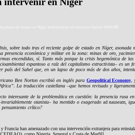
intervenir en Níger
na planta de uranio en Níger, perteneciente al consorcio francés SOMAÏR.
isis, sobre todo tras el reciente golpe de estado en Níger, asonada 
a presencia económica y militar en la zona: minas de oro, yacimiento
larmas encendidas, sí. Tanto más porque la crisis hegemónica de las
ioambiental espantoso a raíz del capitalismo extractivista– es un 
cer país del Sahel que, en un lapso de poco más de dos años, inten
ericano Ben Norton escribió en inglés para
Geopolitical Economy
,
y
 Africa”. La traducción castellana –que hemos revisado y ligerament
o interesante de la problemática en cuestión: la presencia rusa en el
 –invariablemente otanista– ha mentido o exagerado
ad nauseam
, ig
 pensamiento crítico?
s y Francia han amenazado con una intervención extranjera para reinstala
 (CEDEAO), como Nigeria, Senegal y Costa de Marfil].