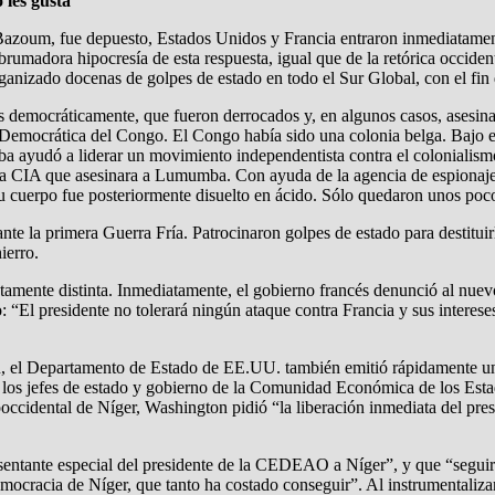
 les gusta
Bazoum, fue depuesto, Estados Unidos y Francia entraron inmediatamen
 abrumadora hipocresía de esta respuesta, igual que de la retórica occid
ganizado docenas de golpes de estado en todo el Sur Global, con el fin
 democráticamente, que fueron derrocados y, en algunos casos, asesinad
emocrática del Congo. El Congo había sido una colonia belga. Bajo el 
a ayudó a liderar un movimiento independentista contra el colonialis
 CIA que asesinara a Lumumba. Con ayuda de la agencia de espionaje, B
 cuerpo fue posteriormente disuelto en ácido. Sólo quedaron unos poco
rante la primera Guerra Fría. Patrocinaron golpes de estado para destitui
ierro.
amente distinta. Inmediatamente, el gobierno francés denunció al nuevo 
“El presidente no tolerará ningún ataque contra Francia y sus intereses
rú, el Departamento de Estado de EE.UU. también emitió rápidamente u
de los jefes de estado y gobierno de la Comunidad Económica de los E
prooccidental de Níger, Washington pidió “la liberación inmediata del p
esentante especial del presidente de la CEDEAO a Níger”, y que “segu
democracia de Níger, que tanto ha costado conseguir”. Al instrumentali