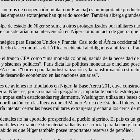
uerdos de cooperación militar con Francia] es un importante productor 
e las empresas extranjeras han querido acceder. También alberga grande
pe de estado de Níger se suma a otros protagonizados por militares nac
e considerarían una intervención en Níger como un acto de guerra que p
ratégica para Estados Unidos y Francia. Casi todo el África occidental 
 hecho las economías del África occidental al obligarlas a utilizar el
 el franco CFA como “una moneda colonial, nacida de la necesidad de F
 y sistemas políticos”. París dicta las políticas monetarias e incluso po
A es una “barrera para la industrialización y la transformación estructu
de desarrollo económico en las naciones usuarias”.
s de aviones no tripulados en Níger: la Base Aérea 201, cuya construc
rra. Níger es, por su situación geográfica, importante para la estrategi
tropas están estacionadas regularmente. Washington utiliza sus bases de
en coordinación con las fuerzas que el Mando África de Estados Unidos
ía intentar cerrar las bases militares extranjeras y echar a los cerca de
identales no ha aportado prosperidad al pueblo nigerino. El país es un 
diales de uranio. Este material radiactivo es crucial para la energía
 sabido es que Níger también posee importantes reservas de petróleo.