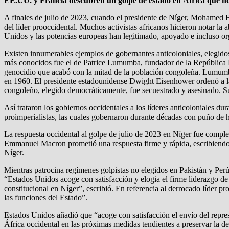
EE.UU. y Francia descubren un golpe de estado en África que no
A finales de julio de 2023, cuando el presidente de Níger, Mohamed 
del líder prooccidental. Muchos activistas africanos hicieron notar la
Unidos y las potencias europeas han legitimado, apoyado e incluso or
Existen innumerables ejemplos de gobernantes anticoloniales, elegidos
más conocidos fue el de Patrice Lumumba, fundador de la República D
genocidio que acabó con la mitad de la población congoleña. Lumumb
en 1960. El presidente estadounidense Dwight Eisenhower ordenó a la
congoleño, elegido democráticamente, fue secuestrado y asesinado. Su
Así trataron los gobiernos occidentales a los líderes anticoloniales du
proimperialistas, las cuales gobernaron durante décadas con puño de h
La respuesta occidental al golpe de julio de 2023 en Níger fue complet
Emmanuel Macron prometió una respuesta firme y rápida, escribiendo: 
Níger.
Mientras patrocina regímenes golpistas no elegidos en Pakistán y Pe
“Estados Unidos acoge con satisfacción y elogia el firme liderazgo 
constitucional en Níger”, escribió. En referencia al derrocado líder 
las funciones del Estado”.
Estados Unidos añadió que “acoge con satisfacción el envío del repr
África occidental en las próximas medidas tendientes a preservar la 