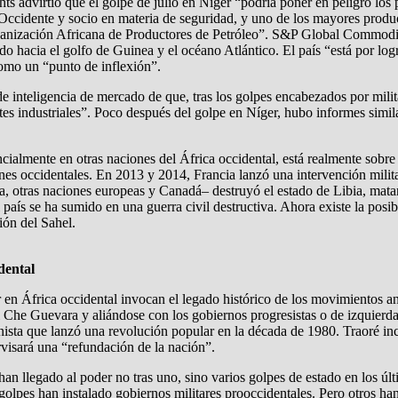
advirtió que el golpe de julio en Níger “podría poner en peligro los p
Occidente y socio en materia de seguridad, y uno de los mayores produ
Organización Africana de Productores de Petróleo”. S&P Global Commodi
udo hacia el golfo de Guinea y el océano Atlántico. El país “está por l
como un “punto de inflexión”.
 inteligencia de mercado de que, tras los golpes encabezados por milit
es industriales”. Poco después del golpe en Níger, hubo informes similar
ncialmente en otras naciones del África occidental, está realmente sobre
nes occidentales. En 2013 y 2014, Francia lanzó una intervención mili
, otras naciones europeas y Canadá– destruyó el estado de Libia, matan
país se ha sumido en una guerra civil destructiva. Ahora existe la posibi
gión del Sahel.
dental
r en África occidental invocan el legado histórico de los movimientos a
l Che Guevara y aliándose con los gobiernos progresistas o de izquierd
nista que lanzó una revolución popular en la década de 1980. Traoré i
isará una “refundación de la nación”.
n llegado al poder no tras uno, sino varios golpes de estado en los últ
golpes han instalado gobiernos militares prooccidentales. Pero otros han