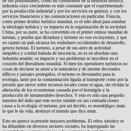
de sus posibilidades, como un consumidor de la industria turística,
industria cuyo crecimiento es más cons­tante que el experimentado
por la producción industrial y por los servicios en general, y con los
servicios financieros y las co­municaciones en particular. Francia,
como primer destino tu­rístico mundial, es el sitio ideal para estudiar
la ideología turís­tica y su impacto en la organización de la sociedad.
China, por su parte, se ha convertido en el primer emisor mundial de
tu­ristas, y prueba que dictadura y turismo no son excluyentes, y que
en cuanto un país alcanza los estándares occidentales de desarrollo,
genera turistas. El turismo, a pesar de sus aires de actividad
simpática y cordial bañada de inocencia, no es en ab­soluto una
industria amable; su impacto y sus problemas se ins­criben en el
corazón del liberalismo mundial. Si bien los opera­dores turísticos no
cesan de declarar su amor a la naturaleza y de montar decorados
idílicos y paisajes protegidos, el turismo es devastador para la
ecología, tanto por la contaminación liga­da al transporte como por la
presión que ejerce sobre recursos locales como el agua, sin olvidar la
alteración de los ecosiste­mas causada por el hormigón y la
producción de innumerables desechos. Y esto es sólo una pequeña
muestra del daño que este sector sumido en sus contradicciones
causa a la ecología: el tu­rismo, por así decirlo, es
mundófago
: mata
lo que le da vida, des­truye el mundo que dice amar.
Esto no parece acarrearle mayores problemas. El
ethos
tu­rístico se
ha difundido en diversos sectores sociales, ha im­pregnado las