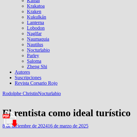
Kamal
Krakatoa
Kraken
Kukulkán
Lanterna
Lobodon
Naglfar
Naumaquia
Nautilus
Nocturlabio
Parley
Saloma
Zheng Shi
Autores
Suscripciones
Revista Corsario Rojo
Rodolphe Christin
Nocturlabio
El rentista como ideal turístico
8 de diciembre de 2024
16 de marzo de 2025