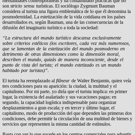
mentalidades contemporáneas y ha contaminado prácticas que no
son
stricto sensu
turísticas. El sociólogo Zyg­munt Bauman
considera al turista una figura emblemática de lo que él denomina la
posmodernidad. La estetización de la vida cotidiana en los países
desarrollados es, según Bauman, una de las consecuencias de la
difusión del imaginario turístico a toda la sociedad:
“La estructura del mundo turístico descansa exclu­sivamente
sobre criterios estéticos (los escritores, cada vez más numerosos,
que se lamentan de la estetización del mundo pos­moderno en
detrimento de otras dimensiones como la dimen­sión moral,
describen el mundo, quizás de manera inconscien­te, desde el
punto de vista del turista; el mundo estetizado es un mundo
habitado por turistas)”.
El turista ha reemplazado al
flâneur
de Walter Benjamin, quien veía
tres condiciones para su aparición: la ciudad, la mul­titud y el
capitalismo. Por mi parte, yo diría que el turista impli­ca: en primer
lugar, la existencia del asalariado y sus vacaciones pagas; en
segundo, la capacidad logística indispensable para organizar
desplazamientos a gran escala; y en tercer y último lugar, el
capitalismo, modo de producción del que dependen las prime­ras dos
condiciones, debe permitir la circulación de una multi­tud de bienes y
servicios que representen la misma cantidad de estímulos.
Basta con ver lo que sucede en los centros comerciales para advertir