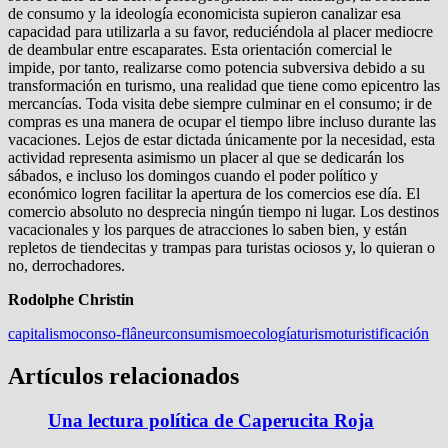
de consumo y la ideología economicista supieron cana­lizar esa
capacidad para utilizarla a su favor, reduciéndola al placer mediocre
de deambular entre escaparates. Esta orien­tación comercial le
impide, por tanto, realizarse como poten­cia subversiva debido a su
transformación en turismo, una reali­dad que tiene como epicentro las
mercancías. Toda visita debe siempre culminar en el consumo; ir de
compras es una manera de ocupar el tiempo libre incluso durante las
vacaciones. Lejos de estar dictada únicamente por la necesidad, esta
actividad representa asimismo un placer al que se dedicarán los
sábados, e incluso los domingos cuando el poder político y
económico logren facilitar la apertura de los comercios ese día. El
comer­cio absoluto no desprecia ningún tiempo ni lugar. Los destinos
vacacionales y los parques de atracciones lo saben bien, y es­tán
repletos de tiendecitas y trampas para turistas ociosos y, lo quieran o
no, derrochadores.
Rodolphe Christin
capitalismo
conso-flâneur
consumismo
ecología
turismo
turistificación
Artículos relacionados
Una lectura política de Caperucita Roja