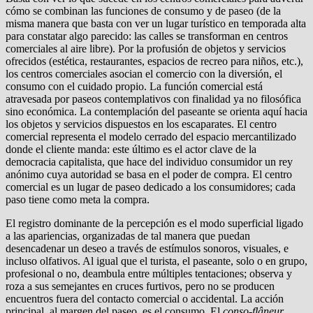
cómo se combinan las funciones de consumo y de pa­seo (de la
misma manera que basta con ver un lugar turístico en temporada alta
para constatar algo parecido: las calles se trans­forman en centros
comerciales al aire libre). Por la profusión de objetos y servicios
ofrecidos (estética, restaurantes, espa­cios de recreo para niños, etc.),
los centros comerciales asocian el comercio con la diversión, el
consumo con el cuidado propio. La función comercial está
atravesada por paseos contemplati­vos con finalidad ya no filosófica
sino económica. La contem­plación del paseante se orienta aquí hacia
los objetos y servicios dispuestos en los escaparates. El centro
comercial representa el modelo cerrado del espacio mercantilizado
donde el cliente manda: este último es el actor clave de la
democracia capitalis­ta, que hace del individuo consumidor un rey
anónimo cuya au­toridad se basa en el poder de compra. El centro
comercial es un lugar de paseo dedicado a los consumidores; cada
paso tiene como meta la compra.
El registro dominante de la percepción es el modo superfi­cial ligado
a las apariencias, organizadas de tal manera que pue­dan
desencadenar un deseo a través de estímulos sonoros, vi­suales, e
incluso olfativos. Al igual que el turista, el paseante, solo o en grupo,
profesional o no, deambula entre múltiples tentaciones; observa y
roza a sus semejantes en cruces furtivos, pero no se producen
encuentros fuera del contacto comercial o accidental. La acción
principal, al margen del paseo, es el con­sumo. El
conso-flâneur