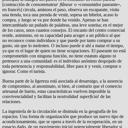
[contracción de
consommateur flâneur
o «consumidor pa­seante»,
en francés] circula, aminora el paso, observa un escaparate, visita
una tienda, toca una prenda de vestir, sope­sa un bibelot, acaso lo
compra, y luego se va por donde ha veni­do. Apenas se han
intercambiado un puñado de palabras, una leve sonrisa; en el mejor
de los casos, unos cuantos consejos. El encanto del centro comercial
reside, asimismo, en su capacidad para acoger a un público al que
no reconoce como individuos y que puede por tanto comprar a su
gusto, sin que lo molesten. O incluso puede ir ahí a matar el tiempo,
ya que es el lugar de quien no tiene ocupaciones. El paseante no está
comprometi­do con ninguna función, no tiene estatuto alguno ni
pertene­ce a una comunidad: es el individuo anónimo despojado de
toda pertenencia y responsabilidad, libre para ir y venir, comprar o
ignorar. Como el turista.
Buena parte de la ligereza está asociada al desarraigo, a la au­sencia
de compromiso, al anonimato, si bien, al contrario que el comercio
artesanal de barrio, estas características vuelven im­posible la
convivencialidad y facilitan la
neutralidad superficial
de las
relaciones.
La ingeniería de la circulación se disimula en la geografía de los
espacios. Una forma de organización que produce un nuevo tipo de
acondicionamiento, que se opera a través de la recupe­ración, en un
espacio dado, de un movimiento inicial potencial­mente liberador si