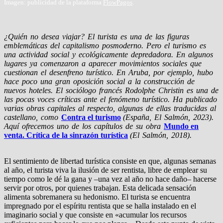
Imagen: publicidad de la plataforma
FlowPagos
.
¿Quién no desea viajar? El turista es una de las figuras
emblemáticas del capitalismo posmoderno. Pero el turismo es
una actividad social y ecológicamente depredadora. En algunos
lugares ya comenzaron a aparecer movimientos sociales que
cuestionan el desenfreno turístico. En Aruba, por ejemplo, hubo
hace poco una gran oposición social a la construcción de
nuevos hoteles. El sociólogo francés Rodolphe Christin es una de
las pocas voces críticas ante el fenómeno turístico. Ha publicado
varias obras capitales al respecto, algunas de ellas traducidas al
castellano, como
Contra el turismo
(España, El Salmón, 2023).
Aquí ofrecemos uno de los capítulos de su obra
Mundo en
venta. Crítica de la sinrazón turística
(El Salmón, 2018).
El sentimiento de libertad turística consiste en que, algunas semanas
al año, el turista viva la ilusión de ser rentista, libre de emplear su
tiempo como le dé la gana y –una vez al año no hace daño– hacerse
servir por otros, por quienes trabajan. Esta de­licada sensación
alimenta sobremanera su hedonismo. El tu­rista se encuentra
impregnado por el espíritu rentista que se halla instalado en el
imaginario social y que consiste en «acu­mular los recursos