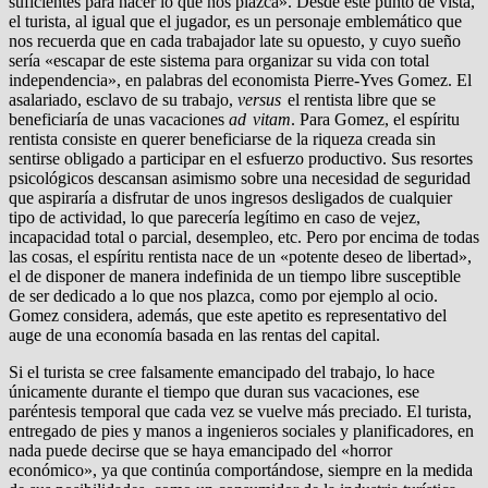
suficientes para hacer lo que nos plazca». Desde este punto de vista,
el turista, al igual que el jugador, es un personaje emblemático que
nos recuerda que en cada tra­bajador late su opuesto, y cuyo sueño
sería «escapar de este sis­tema para organizar su vida con total
independencia», en pala­bras del economista Pierre-Yves Gomez. El
asalariado, esclavo de su trabajo,
versus
el rentista libre que se
beneficiaría de unas vacaciones
ad vitam
. Para Gomez, el espíritu
rentista consiste en querer beneficiarse de la riqueza creada sin
sentirse obliga­do a participar en el esfuerzo productivo. Sus resortes
psico­lógicos descansan asimismo sobre una necesidad de seguridad
que aspiraría a disfrutar de unos ingresos desligados de cual­quier
tipo de actividad, lo que parecería legítimo en caso de ve­jez,
incapacidad total o parcial, desempleo, etc. Pero por enci­ma de todas
las cosas, el espíritu rentista nace de un «potente deseo de libertad»,
el de disponer de manera indefinida de un tiempo libre susceptible
de ser dedicado a lo que nos plazca, como por ejemplo al ocio.
Gomez considera, además, que este apetito es representativo del
auge de una economía basada en las rentas del capital.
Si el turista se cree falsamente emancipado del trabajo, lo hace
únicamente durante el tiempo que duran sus vacaciones, ese
paréntesis temporal que cada vez se vuelve más preciado. El turista,
entregado de pies y manos a ingenieros sociales y pla­nificadores, en
nada puede decirse que se haya emancipado del «horror
económico», ya que continúa comportándose, siem­pre en la medida