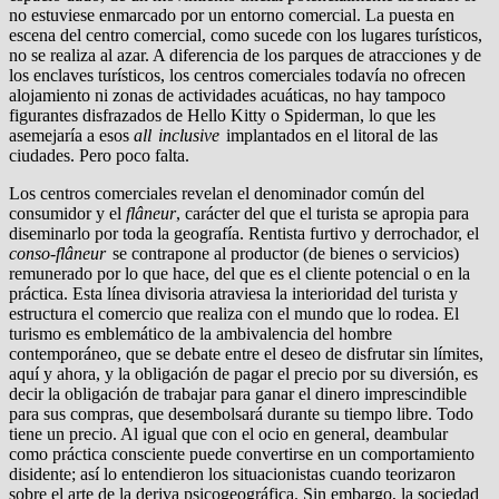
no estuviese enmarcado por un entorno comercial. La puesta en
escena del centro comercial, como sucede con los lugares turísticos,
no se realiza al azar. A diferencia de los parques de atracciones y de
los enclaves turísticos, los cen­tros comerciales todavía no ofrecen
alojamiento ni zonas de ac­tividades acuáticas, no hay tampoco
figurantes disfrazados de Hello Kitty o Spiderman, lo que les
asemejaría a esos
all inclusive
implantados en el litoral de las
ciudades. Pero poco falta.
Los centros comerciales revelan el denominador común del
consumidor y el
flâneur
, carácter del que el turista se apro­pia para
diseminarlo por toda la geografía. Rentista furtivo y derrochador, el
conso-flâneur
se contrapone al productor (de bienes o servicios)
remunerado por lo que hace, del que es el cliente potencial o en la
práctica. Esta línea divisoria atravie­sa la interioridad del turista y
estructura el comercio que reali­za con el mundo que lo rodea. El
turismo es emblemático de la ambivalencia del hombre
contemporáneo, que se debate entre el deseo de disfrutar sin límites,
aquí y ahora, y la obligación de pagar el precio por su diversión, es
decir la obligación de tra­bajar para ganar el dinero imprescindible
para sus compras, que desembolsará durante su tiempo libre. Todo
tiene un pre­cio. Al igual que con el ocio en general, deambular
como prác­tica consciente puede convertirse en un comportamiento
disi­dente; así lo entendieron los situacionistas cuando teorizaron
sobre el arte de la deriva psicogeográfica. Sin embargo, la so­ciedad