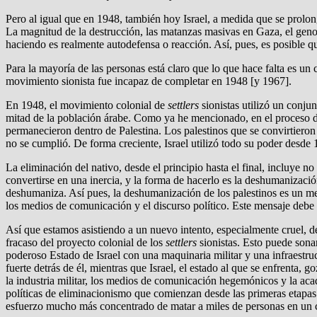
Pero al igual que en 1948, también hoy Israel, a medida que se prolonga
La magnitud de la destrucción, las matanzas masivas en Gaza, el genocid
haciendo es realmente autodefensa o reacción. Así, pues, es posible que
Para la mayoría de las personas está claro que lo que hace falta es un
movimiento sionista fue incapaz de completar en 1948 [y 1967].
En 1948, el movimiento colonial de
settlers
sionistas utilizó un conjun
mitad de la población árabe. Como ya he mencionado, en el proceso des
permanecieron dentro de Palestina. Los palestinos que se convirtieron en
no se cumplió. De forma creciente, Israel utilizó todo su poder desde 
La eliminación del nativo, desde el principio hasta el final, incluye no
convertirse en una inercia, y la forma de hacerlo es la deshumanizació
deshumaniza. Así pues, la deshumanización de los palestinos es un mensa
los medios de comunicación y el discurso político. Este mensaje debe t
Así que estamos asistiendo a un nuevo intento, especialmente cruel, d
fracaso del proyecto colonial de los
settlers
sionistas. Esto puede sona
poderoso Estado de Israel con una maquinaria militar y una infraestru
fuerte detrás de él, mientras que Israel, el estado al que se enfrenta
la industria militar, los medios de comunicación hegemónicos y la ac
políticas de eliminacionismo que comienzan desde las primeras etapas d
esfuerzo mucho más concentrado de matar a miles de personas en un c