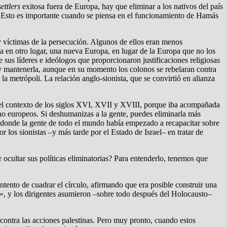
settlers
exitosa fuera de Europa, hay que eliminar a los nativos del país
ón. Esto es importante cuando se piensa en el funcionamiento de Hamás
 víctimas de la persecución. Algunos de ellos eran menos
 en otro lugar, una nueva Europa, en lugar de la Europa que no los
e sus líderes e ideólogos que proporcionaron justificaciones religiosas
ón y mantenerla, aunque en su momento los colonos se rebelaran contra
a metrópoli. La relación anglo-sionista, que se convirtió en alianza
n el contexto de los siglos XVI, XVII y XVIII, porque iba acompañada
 no europeos. Si deshumanizas a la gente, puedes eliminarla más
 donde la gente de todo el mundo había empezado a recapacitar sobre
r los sionistas –y más tarde por el Estado de Israel– en tratar de
ocultar sus políticas eliminatorias? Para entenderlo, tenemos que
intento de cuadrar el círculo, afirmando que era posible construir una
s», y los dirigentes asumieron –sobre todo después del Holocausto–
» contra las acciones palestinas. Pero muy pronto, cuando estos