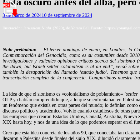
Está oscuro antes del alba, pero 
3 de marzo de 2024
10 de septiembre de 2024
Ilustración:
Jerusalem Night
(2020), de Yoram Gal. Fuente:
https://yoramgal.co
Nota preliminar.—
El tercer domingo de enero, en Londres, la Co
Conmemoración del Genocidio, como es su costumbre desde 2010. E
investigaciones y valientes opiniones críticas acerca del sionismo (
the dawn, but Israeli settler colonialism is at an end”, versó so
también la desaparición del llamado ‘estado judío’. Tenemos que
transcripción completa de la conferencia. Compartimos nuestra tra
La idea de que el sionismo es «colonialismo de poblamiento» [
settler
OLP ya habían comprendido que, a lo que se enfrentaban en Palestina,
un fenómeno que existía en otras partes del mundo; lo definían como
discurso político y académico. Volvió cuando estudiosos de otras par
los europeos que crearon Estados Unidos, Canadá, Australia, Nueva Ze
XIX hasta hoy, y nos da una idea de lo que podemos esperar en el fut
Creo que esta idea concreta de los años 90, que conectaba tan claram
llegaron a Palestina desde finales del siglo XIX, dilucidó claramente l