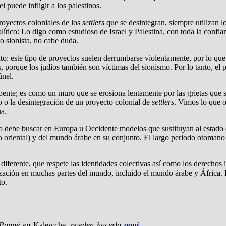
l puede infligir a los palestinos.
oyectos coloniales de los
settlers
que se desintegran, siempre utilizan l
ítico: Lo digo como estudioso de Israel y Palestina, con toda la confia
o sionista, no cabe duda.
lento: este tipo de proyectos suelen derrumbarse violentamente, por lo q
os, porque los judíos también son víctimas del sionismo. Por lo tanto, 
únel.
pente; es como un muro que se erosiona lentamente por las grietas que s
o o la desintegración de un proyecto colonial de
settlers
. Vimos lo que o
úa.
ta, no debe buscar en Europa u Occidente modelos que sustituyan al est
 oriental) y del mundo árabe en su conjunto. El largo periodo otomano
iferente, que respete las identidades colectivas así como los derechos
zación en muchas partes del mundo, incluido el mundo árabe y África. Es
to.
e Pappé en
Kalewche
, pueden hacerlo
aquí
.