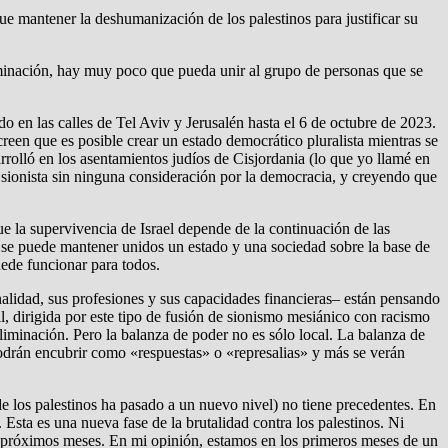
e mantener la deshumanización de los palestinos para justificar su
eliminación, hay muy poco que pueda unir al grupo de personas que se
o en las calles de Tel Aviv y Jerusalén hasta el 6 de octubre de 2023.
reen que es posible crear un estado democrático pluralista mientras se
rrolló en los asentamientos judíos de Cisjordania (lo que yo llamé en
a sionista sin ninguna consideración por la democracia, y creyendo que
e la supervivencia de Israel depende de la continuación de las
 no se puede mantener unidos un estado y una sociedad sobre la base de
ede funcionar para todos.
nalidad, sus profesiones y sus capacidades financieras– están pensando
, dirigida por este tipo de fusión de sionismo mesiánico con racismo
a eliminación. Pero la balanza de poder no es sólo local. La balanza de
e podrán encubrir como «respuestas» o «represalias» y más se verán
 los palestinos ha pasado a un nuevo nivel) no tiene precedentes. En
. Esta es una nueva fase de la brutalidad contra los palestinos. Ni
s próximos meses. En mi opinión, estamos en los primeros meses de un