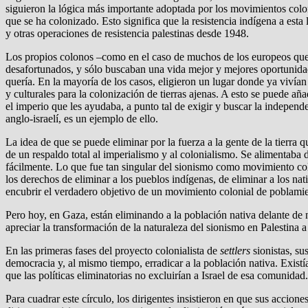
siguieron la lógica más importante adoptada por los movimientos colo
que se ha colonizado. Esto significa que la resistencia indígena a est
y otras operaciones de resistencia palestinas desde 1948.
Los propios colonos –como en el caso de muchos de los europeos que 
desafortunados, y sólo buscaban una vida mejor y mejores oportunidad
quería. En la mayoría de los casos, eligieron un lugar donde ya vivían 
y culturales para la colonización de tierras ajenas. A esto se puede a
el imperio que les ayudaba, a punto tal de exigir y buscar la independ
anglo-israelí, es un ejemplo de ello.
La idea de que se puede eliminar por la fuerza a la gente de la tier
de un respaldo total al imperialismo y al colonialismo. Se alimentaba
fácilmente. Lo que fue tan singular del sionismo como movimiento co
los derechos de eliminar a los pueblos indígenas, de eliminar a los nati
encubrir el verdadero objetivo de un movimiento colonial de poblamien
Pero hoy, en Gaza, están eliminando a la población nativa delante de 
apreciar la transformación de la naturaleza del sionismo en Palestina a 
En las primeras fases del proyecto colonialista de
settlers
sionistas, su
democracia y, al mismo tiempo, erradicar a la población nativa. Exist
que las políticas eliminatorias no excluirían a Israel de esa comunidad.
Para cuadrar este círculo, los dirigentes insistieron en que sus accion