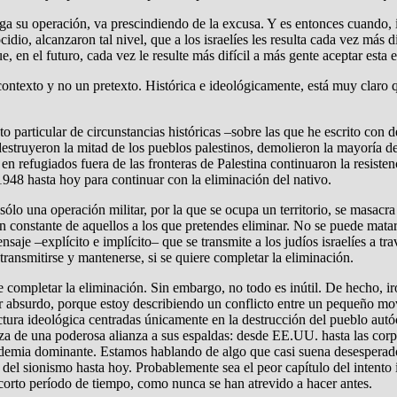
 su operación, va prescindiendo de la excusa. Y es entonces cuando, incl
io, alcanzaron tal nivel, que a los israelíes les resulta cada vez más d
, en el futuro, cada vez le resulte más difícil a más gente aceptar esta 
 contexto y no un pretexto. Histórica e ideológicamente, está muy claro q
to particular de circunstancias históricas –sobre las que he escrito con d
truyeron la mitad de los pueblos palestinos, demolieron la mayoría de 
 refugiados fuera de las fronteras de Palestina continuaron la resistenci
1948 hasta hoy para continuar con la eliminación del nativo.
 sólo una operación militar, por la que se ocupa un territorio, se masacra 
n constante de aquellos a los que pretendes eliminar. No se puede matar
je –explícito e implícito– que se transmite a los judíos israelíes a trav
ransmitirse y mantenerse, si se quiere completar la eliminación.
e completar la eliminación. Sin embargo, no todo es inútil. De hecho, 
r absurdo, porque estoy describiendo un conflicto entre un pequeño movi
ctura ideológica centradas únicamente en la destrucción del pueblo autó
, goza de una poderosa alianza a sus espaldas: desde EE.UU. hasta las c
ademia dominante. Estamos hablando de algo que casi suena desesperado
el sionismo hasta hoy. Probablemente sea el peor capítulo del intento is
orto período de tiempo, como nunca se han atrevido a hacer antes.