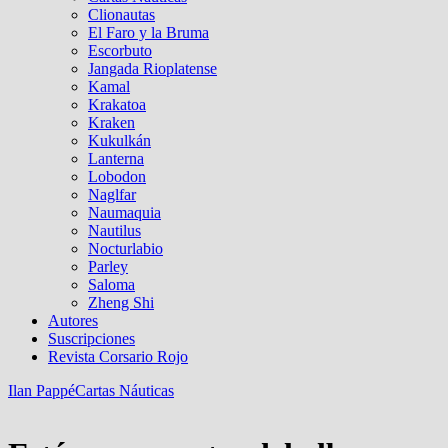
Clionautas
El Faro y la Bruma
Escorbuto
Jangada Rioplatense
Kamal
Krakatoa
Kraken
Kukulkán
Lanterna
Lobodon
Naglfar
Naumaquia
Nautilus
Nocturlabio
Parley
Saloma
Zheng Shi
Autores
Suscripciones
Revista Corsario Rojo
Ilan Pappé
Cartas Náuticas