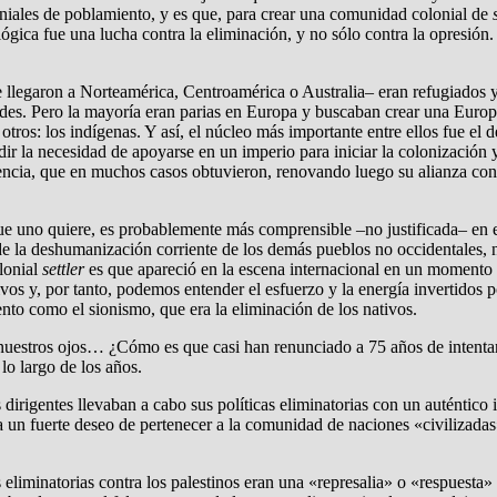
niales de poblamiento, y es que, para crear una comunidad colonial de
a lógica fue una lucha contra la eliminación, y no sólo contra la opresi
llegaron a Norteamérica, Centroamérica o Australia– eran refugiados y
es. Pero la mayoría eran parias en Europa y buscaban crear una Europa
otros: los indígenas. Y así, el núcleo más importante entre ellos fue el d
ñadir la necesidad de apoyarse en un imperio para iniciar la colonizaci
encia, que en muchos casos obtuvieron, renovando luego su alianza con l
ra que uno quiere, es probablemente más comprensible –no justificada– e
 de la deshumanización corriente de los demás pueblos no occidentales,
lonial
settler
es que apareció en la escena internacional en un momento
vos y, por tanto, podemos entender el esfuerzo y la energía invertidos po
to como el sionismo, que era la eliminación de los nativos.
nuestros ojos… ¿Cómo es que casi han renunciado a 75 años de intentar 
lo largo de los años.
s dirigentes llevaban a cabo sus políticas eliminatorias con un auténtico 
ía un fuerte deseo de pertenecer a la comunidad de naciones «civilizada
es eliminatorias contra los palestinos eran una «represalia» o «respuesta