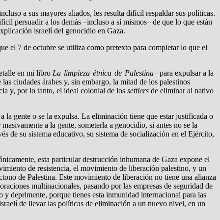
uso a sus mayores aliados, les resulta difícil respaldar sus políticas.
ifícil persuadir a los demás –incluso a sí mismos– de que lo que están
explicación israelí del genocidio en Gaza.
ue el 7 de octubre se utiliza como pretexto para completar lo que el
etalle en mi libro
La limpieza étnica de Palestina
– para expulsar a la
las ciudades árabes y, sin embargo, la mitad de los palestinos
a y, por lo tanto, el ideal colonial de los
settlers
de eliminar al nativo
a la gente o se la expulsa. La eliminación tiene que estar justificada o
 masivamente a la gente, someterla a genocidio, si antes no se la
és de su sistema educativo, su sistema de socialización en el Ejército,
irónicamente, esta particular destrucción inhumana de Gaza expone el
miento de resistencia, el movimiento de liberación palestino, y un
ctono de Palestina. Este movimiento de liberación no tiene una alianza
orporaciones multinacionales, pasando por las empresas de seguridad de
 y deprimente, porque tienes esta inmunidad internacional para las
raelí de llevar las políticas de eliminación a un nuevo nivel, en un