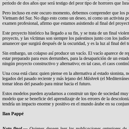
periodo de dos años que será testigo del peor tipo de horrores que Israe
Pero incluso en este oscuro momento, debemos comprender que los pr
Vietnam del Sur. No digo esto como un deseo, ni como un activista pol
examen profesional, afirmo que estamos asistiendo al final del proyect
Este proyecto histórico ha llegado a su fin, y se trata de un final vio
proyecto, y las víctimas son siempre los palestinos junto con los judí
amanecer que surgirá después de la oscuridad, y es la luz al final del t
Sin embargo, un colapso así produce un vacío. El vacío aparece de re
estar preparado para esos derrumbes, para la desaparición de un estad
ningún proyecto constructivo y alternativo; en tal caso, el caos contin
Una cosa está clara: quien piense en la alternativa al estado sionis
legados del pasado reciente y más lejano del
Máshrek
(el Mediterráneo
tomar ideas del pasado para mirar hacia el futuro.
Estos modelos pueden ayudarnos a construir un tipo de sociedad muy d
modelo que se beneficie del aprendizaje de los errores de la descoloni
tendría un impacto enorme y positivo en el mundo árabe en su conjun
Ilan Pappé
Nota final.—
Quienes deseen leer las publicaciones anteriores d