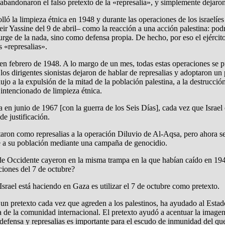
abandonaron el falso pretexto de la «represalia», y simplemente dejaron 
lló la limpieza étnica en 1948 y durante las operaciones de los israelíes
Yassine del 9 de abril– como la reacción a una acción palestina: podría
rge de la nada, sino como defensa propia. De hecho, por eso el ejército 
s «represalias».
en febrero de 1948. A lo margo de un mes, todas estas operaciones se pr
 dirigentes sionistas dejaron de hablar de represalias y adoptaron un 
ujo a la expulsión de la mitad de la población palestina, a la destrucci
 intencionado de limpieza étnica.
 en junio de 1967 [con la guerra de los Seis Días], cada vez que Israe
de justificación.
entaron como represalias a la operación Diluvio de Al-Aqsa, pero ahora 
te a su población mediante una campaña de genocidio.
s de Occidente cayeron en la misma trampa en la que habían caído en 194
ciones del 7 de octubre?
srael está haciendo en Gaza es utilizar el 7 de octubre como pretexto.
 un pretexto cada vez que agreden a los palestinos, ha ayudado al Estad
iva de la comunidad internacional. El pretexto ayudó a acentuar la image
defensa y represalias es importante para el escudo de inmunidad del que