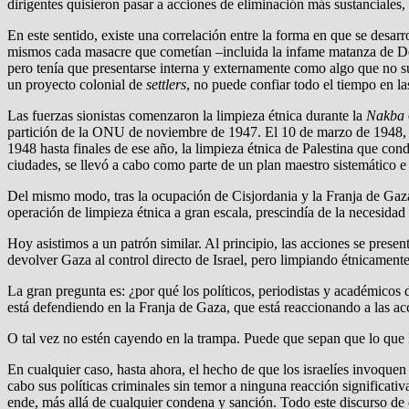
dirigentes quisieron pasar a acciones de eliminación más sustanciales, 
En este sentido, existe una correlación entre la forma en que se desarro
mismos cada masacre que cometían –incluida la infame matanza de Deir 
pero tenía que presentarse interna y externamente como algo que no su
un proyecto colonial de
settlers
, no puede confiar todo el tiempo en la
Las fuerzas sionistas comenzaron la limpieza étnica durante la
Nakba
partición de la ONU de noviembre de 1947. El 10 de marzo de 1948, los
1948 hasta finales de ese año, la limpieza étnica de Palestina que cond
ciudades, se llevó a cabo como parte de un plan maestro sistemático e
Del mismo modo, tras la ocupación de Cisjordania y la Franja de Gaza
operación de limpieza étnica a gran escala, prescindía de la necesidad 
Hoy asistimos a un patrón similar. Al principio, las acciones se pres
devolver Gaza al control directo de Israel, pero limpiando étnicamen
La gran pregunta es: ¿por qué los políticos, periodistas y académico
está defendiendo en la Franja de Gaza, que está reaccionando a las ac
O tal vez no estén cayendo en la trampa. Puede que sepan que lo que I
En cualquier caso, hasta ahora, el hecho de que los israelíes invoquen
cabo sus políticas criminales sin temor a ninguna reacción significat
ende, más allá de cualquier condena y sanción. Todo este discurso de 