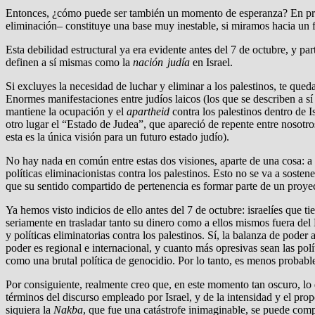
Entonces, ¿cómo puede ser también un momento de esperanza? En primer 
eliminación– constituye una base muy inestable, si miramos hacia un 
Esta debilidad estructural ya era evidente antes del 7 de octubre, y p
definen a sí mismas como la
nación judía
en Israel.
Si excluyes la necesidad de luchar y eliminar a los palestinos, te que
Enormes manifestaciones entre judíos laicos (los que se describen a s
mantiene la ocupación y el
apartheid
contra los palestinos dentro de I
otro lugar el “Estado de Judea”, que apareció de repente entre nosotr
esta es la única visión para un futuro estado judío).
No hay nada en común entre estas dos visiones, aparte de una cosa: a 
políticas eliminacionistas contra los palestinos. Esto no se va a sost
que su sentido compartido de pertenencia es formar parte de un proye
Ya hemos visto indicios de ello antes del 7 de octubre: israelíes que
seriamente en trasladar tanto su dinero como a ellos mismos fuera del
y políticas eliminatorias contra los palestinos. Sí, la balanza de poder
poder es regional e internacional, y cuanto más opresivas sean las polí
como una brutal política de genocidio. Por lo tanto, es menos probabl
Por consiguiente, realmente creo que, en este momento tan oscuro, lo
términos del discurso empleado por Israel, y de la intensidad y el propó
siquiera la
Nakba
, que fue una catástrofe inimaginable, se puede com