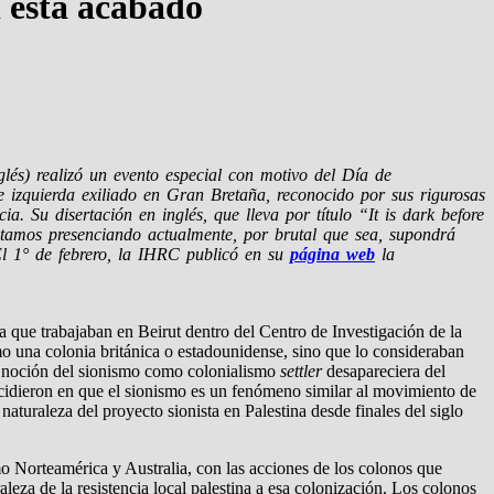
l está acabado
és) realizó un evento especial con motivo del Día de
izquierda exiliado en Gran Bretaña, reconocido por sus rigurosas
ia. Su disertación en inglés, que lleva por título “It is dark before
estamos presenciando actualmente, por brutal que sea, supondrá
l 1° de febrero, la IHRC publicó en su
página web
la
a que trabajaban en Beirut dentro del Centro de Investigación de la
o una colonia británica o estadounidense, sino que lo consideraban
 la noción del sionismo como colonialismo
settler
desapareciera del
ncidieron en que el sionismo es un fenómeno similar al movimiento de
uraleza del proyecto sionista en Palestina desde finales del siglo
o Norteamérica y Australia, con las acciones de los colonos que
aleza de la resistencia local palestina a esa colonización. Los colonos