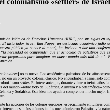
el colonialismo «settler» de Israe
m
misión Islámica de Derechos Humanos (IHRC, por sus siglas en ingl
l historiador israelí Ilan Pappé, un destacado académico judío de 
nuestro público ya conoce al autor), fue invitado a dar una conferenc
bre “la necesidad de comprender que el genocidio de palestinos que 
 estar preparados para imaginar un nuevo mundo más allá de él”. E
ducción.
 colonialism
] no es nueva. Los académicos palestinos de los años sesent
 no era un proyecto colonial clásico. No encuadraban a Israel sólo com
 colonialismo
settler
. Es interesante que, durante veinte o treinta años,
tes del mundo –sobre todo de Sudáfrica, Australia y Norteamérica– coi
landa y Sudáfrica. Esta idea nos ayuda a comprender mucho mejor la nat
uro.
ente las acciones de los colonos europeos, especialmente en lugares com
as intenciones de los colonos judíos que colonizaron Palestina y la natur