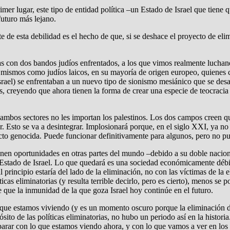
lugar, este tipo de entidad política –un Estado de Israel que tiene qu
futuro más lejano.
arte de esta debilidad es el hecho de que, si se deshace el proyecto de 
das con dos bandos judíos enfrentados, a los que vimos realmente luchand
í mismos como judíos laicos, en su mayoría de origen europeo, quienes c
srael) se enfrentaban a un nuevo tipo de sionismo mesiánico que se desa
os, creyendo que ahora tienen la forma de crear una especie de teocraci
ambos sectores no les importan los palestinos. Los dos campos creen qu
ener. Esto se va a desintegrar. Implosionará porque, en el siglo XXI, ya
cto genocida. Puede funcionar definitivamente para algunos, pero no pu
 tienen oportunidades en otras partes del mundo –debido a su doble nacio
 Estado de Israel. Lo que quedará es una sociedad económicamente débil
 al principio estaría del lado de la eliminación, no con las víctimas de l
ticas eliminatorias (y resulta terrible decirlo, pero es cierto), menos s
e que la inmunidad de la que goza Israel hoy continúe en el futuro.
 que estamos viviendo (y es un momento oscuro porque la eliminación de
sito de las políticas eliminatorias, no hubo un periodo así en la historia
parar con lo que estamos viendo ahora, y con lo que vamos a ver en lo