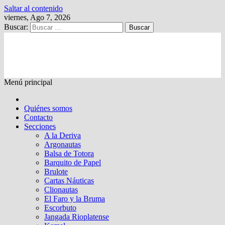
Saltar al contenido
viernes, Ago 7, 2026
Buscar:
Kalewche
Quincenario digital
Menú principal
Quiénes somos
Contacto
Secciones
A la Deriva
Argonautas
Balsa de Totora
Barquito de Papel
Brulote
Cartas Náuticas
Clionautas
El Faro y la Bruma
Escorbuto
Jangada Rioplatense