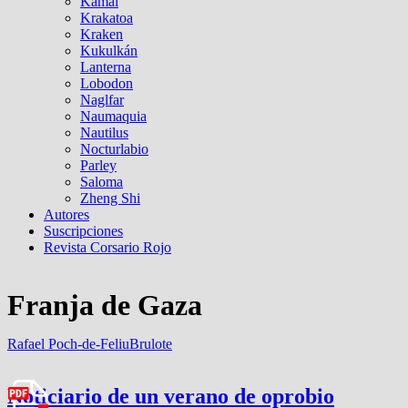
Kamal
Krakatoa
Kraken
Kukulkán
Lanterna
Lobodon
Naglfar
Naumaquia
Nautilus
Nocturlabio
Parley
Saloma
Zheng Shi
Autores
Suscripciones
Revista Corsario Rojo
Franja de Gaza
Rafael Poch-de-Feliu
Brulote
Noticiario de un verano de oprobio