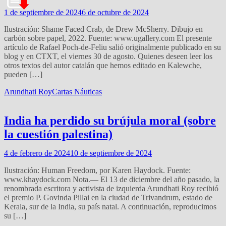
1 de septiembre de 2024
6 de octubre de 2024
Ilustración: Shame Faced Crab, de Drew McSherry. Dibujo en
carbón sobre papel, 2022. Fuente: www.ugallery.com El presente
artículo de Rafael Poch-de-Feliu salió originalmente publicado en su
blog y en CTXT, el viernes 30 de agosto. Quienes deseen leer los
otros textos del autor catalán que hemos editado en Kalewche,
pueden […]
Arundhati Roy
Cartas Náuticas
India ha perdido su brújula moral (sobre
la cuestión palestina)
4 de febrero de 2024
10 de septiembre de 2024
Ilustración: Human Freedom, por Karen Haydock. Fuente:
www.khaydock.com Nota.— El 13 de diciembre del año pasado, la
renombrada escritora y activista de izquierda Arundhati Roy recibió
el premio P. Govinda Pillai en la ciudad de Trivandrum, estado de
Kerala, sur de la India, su país natal. A continuación, reproducimos
su […]