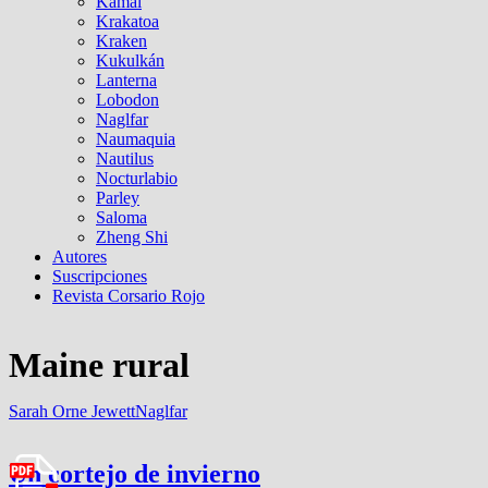
Kamal
Krakatoa
Kraken
Kukulkán
Lanterna
Lobodon
Naglfar
Naumaquia
Nautilus
Nocturlabio
Parley
Saloma
Zheng Shi
Autores
Suscripciones
Revista Corsario Rojo
Maine rural
Sarah Orne Jewett
Naglfar
Un cortejo de invierno