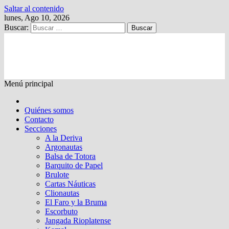
Saltar al contenido
lunes, Ago 10, 2026
Buscar:
Kalewche
Quincenario digital
Menú principal
Quiénes somos
Contacto
Secciones
A la Deriva
Argonautas
Balsa de Totora
Barquito de Papel
Brulote
Cartas Náuticas
Clionautas
El Faro y la Bruma
Escorbuto
Jangada Rioplatense