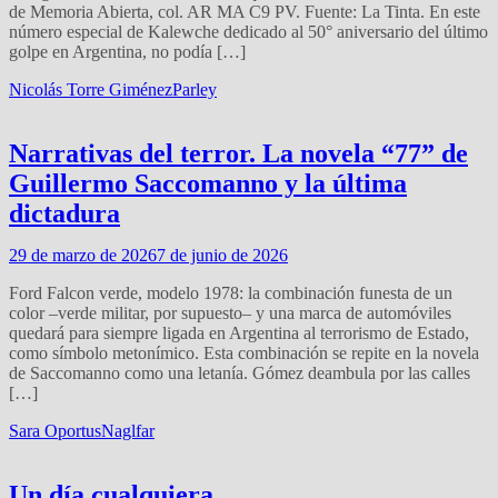
de Memoria Abierta, col. AR MA C9 PV. Fuente: La Tinta. En este
número especial de Kalewche dedicado al 50° aniversario del último
golpe en Argentina, no podía […]
Nicolás Torre Giménez
Parley
Narrativas del terror. La novela “77” de
Guillermo Saccomanno y la última
dictadura
29 de marzo de 2026
7 de junio de 2026
Ford Falcon verde, modelo 1978: la combinación funesta de un
color –verde militar, por supuesto– y una marca de automóviles
quedará para siempre ligada en Argentina al terrorismo de Estado,
como símbolo metonímico. Esta combinación se repite en la novela
de Saccomanno como una letanía. Gómez deambula por las calles
[…]
Sara Oportus
Naglfar
Un día cualquiera