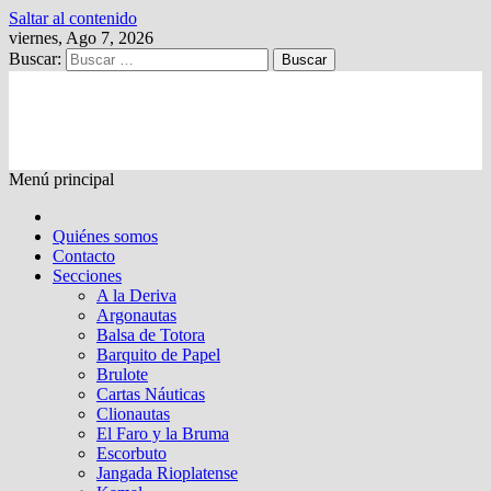
Saltar al contenido
viernes, Ago 7, 2026
Buscar:
Kalewche
Quincenario digital
Menú principal
Quiénes somos
Contacto
Secciones
A la Deriva
Argonautas
Balsa de Totora
Barquito de Papel
Brulote
Cartas Náuticas
Clionautas
El Faro y la Bruma
Escorbuto
Jangada Rioplatense