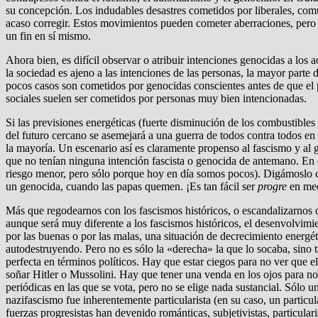
su concepción. Los indudables desastres cometidos por liberales, comun
acaso corregir. Estos movimientos pueden cometer aberraciones, pero 
un fin en sí mismo.
Ahora bien, es difícil observar o atribuir intenciones genocidas a lo
la sociedad es ajeno a las intenciones de las personas, la mayor part
pocos casos son cometidos por genocidas conscientes antes de que el 
sociales suelen ser cometidos por personas muy bien intencionadas.
Si las previsiones energéticas (fuerte disminución de los combustibles
del futuro cercano se asemejará a una guerra de todos contra todos en
la mayoría. Un escenario así es claramente propenso al fascismo y al 
que no tenían ninguna intención fascista o genocida de antemano. En e
riesgo menor, pero sólo porque hoy en día somos pocos). Digámoslo cr
un genocida, cuando las papas quemen. ¡Es tan fácil ser
progre
en med
Más que regodearnos con los fascismos históricos, o escandalizarnos c
aunque será muy diferente a los fascismos históricos, el desenvolvimie
por las buenas o por las malas, una situación de decrecimiento energét
autodestruyendo. Pero no es sólo la «derecha» la que lo socaba, sino
perfecta en términos políticos. Hay que estar ciegos para no ver que 
soñar Hitler o Mussolini. Hay que tener una venda en los ojos para no
periódicas en las que se vota, pero no se elige nada sustancial. Sólo 
nazifascismo fue inherentemente particularista (en su caso, un particul
fuerzas progresistas han devenido románticas, subjetivistas, particular