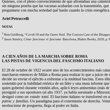
Quienes, con el pleno convencimiento de que afrontaban una catástrofe
sin ninguna prueba que las vacunas acabarían con la transmisión, que 
preguntarse con mucha seriedad qué harán cuando la crisis energética y 
Ariel Petruccelli
NOTAS
1
Kim Goldberg, “Covid-19 and the Green Void. The Curious Case of the Disappe
2
Jason Stanley,
Cómo funciona el fascismo
. Barcelona, Blakie Books, 2020, p. 
A CIEN AÑOS DE LA MARCHA SOBRE ROMA
LAS PISTAS DE VIGENCIA DEL FASCISMO ITALIANO
El 28 de octubre de 1922 ocurre uno de los acontecimientos más catas
marcharon entonces de Milán a Roma para realizar lo que a juicio de ell
decide no enviar el ejército a enfrentar a la multitud fascista. Estos 
sostenido por la habilidad retórica de un líder y una masa informe que 
quien gobernó durante veintiún años, aplicó leyes antisemitas (más de 
persiguió a sus opositores (al año 1937, ya había asesinado a Minzoni
designó como
un estado total
. El fascismo italiano se transformó en
patria y familia
). Un paradigma para el extremismo de derecha. Veinti
neofascismo de posguerra, llega al poder en Italia.