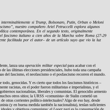
e interminablemente si Trump, Bolsonaro, Putin, Orban o Meloni
fascismo”, nuestro compañero Ariel Petruccelli explora algunos
olítica contemporánea. En el segundo texto, originalmente
del fascismo italiano a cien años de la Marcha sobre Roma (27-29
te facilitada por el autor– de un artículo suyo que vio la luz
dente, lanza una
operación militar especial
para acabar con el
vo de las últimas elecciones presidenciales, hubo toda una campaña
mas del fascismo, el neofascismo o el posfascismo recorren el mundo.
ante todo, genocidas. Y es cierto que todos los fascismos históricos –
te racistas, en el poder fueron militaristas e imperialistas, y el
biernos nacionalistas, liberales y comunistas. El genocidio armenio
 en muchos otros sitios; la URSS «comunista» de Stalin cometió un
de otras corrientes político-intelectuales? Algo de eso hay, desde
nista (y en buena medida también la nacionalista), tenían suficientes
 ideales y objetivos comunistas; el
Lager
nazi es la consumación de