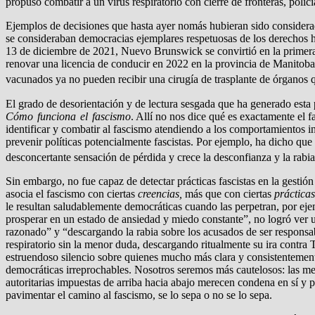
propuso combatir a un virus respiratorio con cierre de fronteras, polic
Ejemplos de decisiones que hasta ayer nomás hubieran sido considerada
se consideraban democracias ejemplares respetuosas de los derechos h
13 de diciembre de 2021, Nuevo Brunswick se convirtió en la primera p
renovar una licencia de conducir en 2022 en la provincia de Manitoba
vacunados ya no pueden recibir una cirugía de trasplante de órganos q
El grado de desorientación y de lectura sesgada que ha generado esta 
Cómo funciona el fascismo
. Allí no nos dice qué es exactamente el 
identificar y combatir al fascismo atendiendo a los comportamientos i
prevenir políticas potencialmente fascistas. Por ejemplo, ha dicho que
desconcertante sensación de pérdida y crece la desconfianza y la rabia
Sin embargo, no fue capaz de detectar prácticas fascistas en la gestió
asocia el fascismo con ciertas
creencias,
más que con ciertas
prácticas
le resultan saludablemente democráticas cuando las perpetran, por ejemp
prosperar en un estado de ansiedad y miedo constante”, no logró ver u
razonado” y “descargando la rabia sobre los acusados de ser responsab
respiratorio sin la menor duda, descargando ritualmente su ira cont
estruendoso silencio sobre quienes mucho más clara y consistentemente
democráticas irreprochables. Nosotros seremos más cautelosos: las med
autoritarias impuestas de arriba hacia abajo merecen condena en sí y p
pavimentar el camino al fascismo, se lo sepa o no se lo sepa.