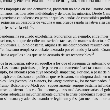
ía, multas y encierro sería una broma de mal gusto, si no fuera una dolor
s impropias de una democracia, proliferan no solo en los Estados con p
umanos, las libertades individuales y de todas las minorías. Desde Cana
rovincia canadiense en permitir que las tiendas de comestibles prohibi
 requerirá un pasaporte de vacuna o una prueba rápida negativa a su car
1
ue les salve la vida”
.
pandemia ha resultado exorbitante. Pondremos un ejemplo, entre miles p
fascismo, sino que describe una serie de tácticas, de maneras de actuar
ndividuales. Ello no obstante, algunas de sus descripciones resultan co
 “el fascismo remplaza el debate razonado por el miedo y la rabia. Cuand
2
 hacia aquellos a los que se ha acusado de ser responsables”
.
n de la pandemia, salvo en aquellos a los que él presumía de antemano qu
. Las mismas prácticas que le parecen abiertamente fascistas cuando las
lo, los liberales (con cuya ideología simpatiza). Por ello, a pesar de h
n ápice de fascismo en políticas que se basaron, sin ninguna duda, en 
les”: los jóvenes, los
runners
, los «negacionistas», los no vacunados. 
ra Trump, Bolsonaro o Modi por –supuestamente, aunque bastante infund
 se opusieron a los confinamientos y otras medidas autoritarias: el go
idas adoptadas mayoritariamente durante la crisis pandémica fueron aut
or sí mismas; y además, cuando se legitiman y festejan medidas autorita