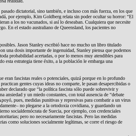
osa realidad.
asado dictatorial, sino también, e incluso con más fuerza, en los que
dá, por ejemplo, Kim Goldberg relata sin poder ocultar su horror: “El
eran a los no vacunados, si así lo deseaban. Cualquiera que necesite
go. En el estado australiano de Queensland, los pacientes no
osibles. Jason Stanley escribió hace no mucho un libro titulado
. Con una dosis importante de ingenuidad, Stanley piensa que podemos
n toda probabilidad acertadas, o por lo menos muy atendibles para
o esta estrategia tiene éxito, a la población le embarga una
e eran fascistas reales o potenciales, quizá porque en lo profundo
 practican gentes cuyas ideas no comparte, le pasan desapercibidas o
aber declarado que “la política fascista sólo puede sobrevivir y
una ansiedad y un miedo constantes, con total ausencia de “debate
Apoyó, pues, medidas punitivas y represivas para combatir a un virus
adamente– no plegarse a la ortodoxia covidiana, y guardando un
bierno socialdemócrata de Suecia, por ejemplo, con credenciales
oritarias; pero no necesariamente fascistas. Pero las medidas
rias como soluciones socialmente legítimas, se corre el riesgo de