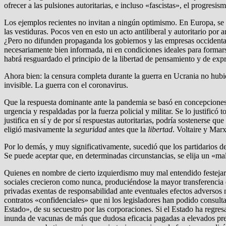
ofrecer a las pulsiones autoritarias, e incluso «fascistas», el progresi
Los ejemplos recientes no invitan a ningún optimismo. En Europa, se p
las vestiduras. Pocos ven en esto un acto antiliberal y autoritario po
¿Pero no difunden propaganda los gobiernos y las empresas occidental
necesariamente bien informada, ni en condiciones ideales para formars
habrá resguardado el principio de la libertad de pensamiento y de exp
Ahora bien: la censura completa durante la guerra en Ucrania no hubie
invisible. La guerra con el coronavirus.
Que la respuesta dominante ante la pandemia se basó en concepciones
urgencia y respaldadas por la fuerza policial y militar. Se lo justif
justifica en sí y de por sí respuestas autoritarias, podría sostenerse
eligió masivamente la
seguridad
antes que la
libertad
. Voltaire y Marx
Por lo demás, y muy significativamente, sucedió que los partidarios de
Se puede aceptar que, en determinadas circunstancias, se elija un «m
Quienes en nombre de cierto izquierdismo muy mal entendido festejaro
sociales crecieron como nunca, produciéndose la mayor transferenci
privadas exentas de responsabilidad ante eventuales efectos adverso
contratos «confidenciales» que ni los legisladores han podido consulta
Estado», de su secuestro por las corporaciones. Si el Estado ha regre
inunda de vacunas de más que dudosa eficacia pagadas a elevados preci