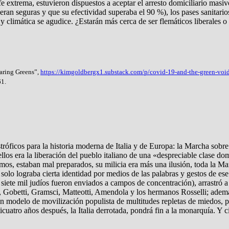
 extrema, estuvieron dispuestos a aceptar el arresto domiciliario masiv
eran seguras y que su efectividad superaba el 90 %), los pases sanitari
climática se agudice. ¿Estarán más cerca de ser flemáticos liberales o h
aring Greens”,
https://kimgoldbergx1.substack.com/p/covid-19-and-the-green-voi
61.
tróficos para la historia moderna de Italia y de Europa: la Marcha sob
os era la liberación del pueblo italiano de una «despreciable clase domi
últimos, estaban mal preparados, su milicia era más una ilusión, toda la M
solo lograba cierta identidad por medios de las palabras y gestos de ese
siete mil judíos fueron enviados a campos de concentración), arrastró a 
, Gobetti, Gramsci, Matteotti, Amendola y los hermanos Rosselli; ademá
 un modelo de movilización populista de multitudes repletas de miedos, 
cuatro años después, la Italia derrotada, pondrá fin a la monarquía. Y c