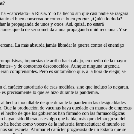
as?
l ha «cancelado» a Rusia. Y lo ha hecho sin que casi nadie se rasgara
ca tanto el buen conservador como el buen
progre
. ¿Quién lo duda?
r la propaganda de unos y otros. Así, quizá, no estará
ciones que la de ser sometida a una propaganda unidireccional. Y se
cercana. La más absurda jamás librada: la guerra contra el enemigo
compulsivas, impuestas de arriba hacia abajo, en medio de la mayor
ecedentes» y de contornos desconocidos. Aunque ninguna urgencia
eran comprensibles. Pero es sintomático que, a la hora de elegir, se
el carácter autoritario de esas medidas, sino que incluso lo negaran.
 es precisamente lo que se hizo durante la pandemia.
 al hecho inocultable de que durante la pandemia las desigualdades
ivo. Que la producción de vacunas haya quedado en manos de empresas
 el hecho de que los gobiernos han firmado con las farmacológicas
 no hayan sido liberadas es algo que habla, más que del «regreso del
 lo ha hecho como vocero de la industria farmacéutica: el mundo se
ños sin escuela. Afirmar el carácter progresista de un Estado que se