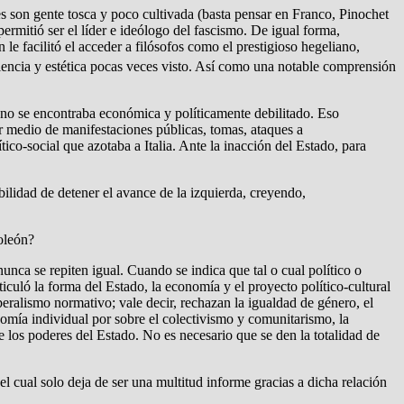
s son gente tosca y poco cultivada (basta pensar en Franco, Pinochet
 permitió ser el líder e ideólogo del fascismo. De igual forma,
 le facilitó el acceder a filósofos como el prestigioso hegeliano,
violencia y estética pocas veces visto. Así como una notable comprensión
iano se encontraba económica y políticamente debilitado. Eso
por medio de manifestaciones públicas, tomas, ataques a
tico-social que azotaba a Italia. Ante la inacción del Estado, para
bilidad de detener el avance de la izquierda, creyendo,
oleón?
unca se repiten igual. Cuando se indica que tal o cual político o
iculó la forma del Estado, la economía y el proyecto político-cultural
liberalismo normativo; vale decir, rechazan la igualdad de género, el
onomía individual por sobre el colectivismo y comunitarismo, la
e los poderes del Estado. No es necesario que se den la totalidad de
l cual solo deja de ser una multitud informe gracias a dicha relación