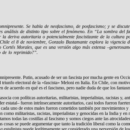
omnipresente. Se habla de neofascismo, de posfascismo; y se discut
res análisis de distinto tipo sobre el fenómeno. En “La sombra del 
a deriva autoritaria o potencialmente fascistizante de la cultura p
 Chile el 8 de noviembre, Gonzalo Bustamante explora la vigencia 
o Cortés Morales, que es una versión algo más extensa –generosamen
o de lo reprimido?”.
mnipresente. Putin, acusado de ser un fascista por mucha gente en Occi
triunfo electoral de la «fascista» Meloni en Italia. En Chile, con moti
en de acuerdo en qué es el fascismo, pero nadie duda de que los fantas
socia con políticas autoritarias, militaristas, imperialistas, racistas y, 
 estatal– fueron intrínsecamente autoritarios, casi todos fueron fuertemen
cada uno de estos males fueron cometidos también por movimientos y go
ron como militaristas, racistas, imperialistas y genocidas en la India y
mos todas las costillas al fascismo y somos ciegos ante las atrocidades 
s cosas se puede argumentar que tanto la tradición liberal como la comu
ag
estalinista puede legítimamente ser considerado una perversión de los