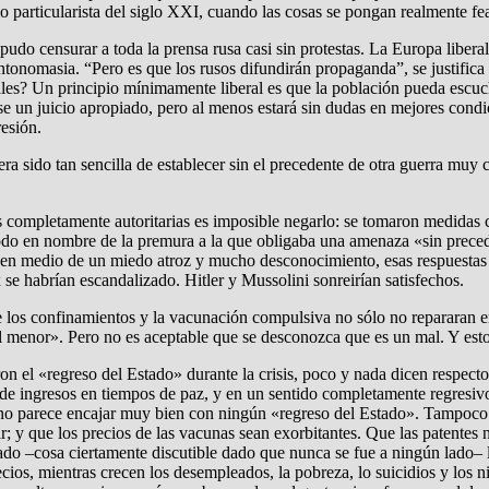
smo particularista del siglo XXI, cuando las cosas se pongan realmente fe
udo censurar a toda la prensa rusa casi sin protestas. La Europa libera
r antonomasia. “Pero es que los rusos difundirán propaganda”, se justifi
es? Un principio mínimamente liberal es que la población pueda escucha
e un juicio apropiado, pero al menos estará sin dudas en mejores condi
resión.
ra sido tan sencilla de establecer sin el precedente de otra guerra muy 
 completamente autoritarias es imposible negarlo: se tomaron medidas 
icó todo en nombre de la premura a la que obligaba una amenaza «sin pr
 que en medio de un miedo atroz y mucho desconocimiento, esas respuestas 
 se habrían escandalizado. Hitler y Mussolini sonreirían satisfechos.
 los confinamientos y la vacunación compulsiva no sólo no repararan en 
al menor». Pero no es aceptable que se desconozca que es un mal. Y esto
n el «regreso del Estado» durante la crisis, poco y nada dicen respecto
a de ingresos en tiempos de paz, y en un sentido completamente regres
s no parece encajar muy bien con ningún «regreso del Estado». Tampoco
r; y que los precios de las vacunas sean exorbitantes. Que las patentes
sado –cosa ciertamente discutible dado que nunca se fue a ningún lado–
os, mientras crecen los desempleados, la pobreza, lo suicidios y los ni