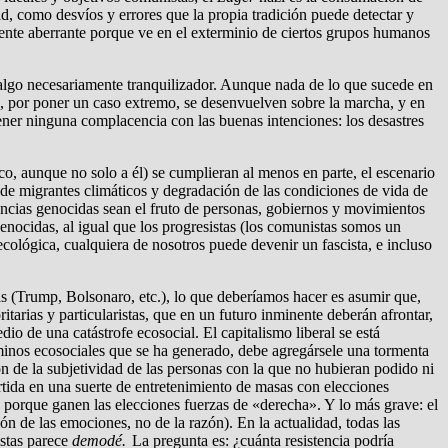
ad, como desvíos y errores que la propia tradición puede detectar y
mente aberrante porque ve en el exterminio de ciertos grupos humanos
s algo necesariamente tranquilizador. Aunque nada de lo que sucede en
os, por poner un caso extremo, se desenvuelven sobre la marcha, y en
ner ninguna complacencia con las buenas intenciones: los desastres
ico, aunque no solo a él) se cumplieran al menos en parte, el escenario
 de migrantes climáticos y degradación de las condiciones de vida de
uencias genocidas sean el fruto de personas, gobiernos y movimientos
enocidas, al igual que los progresistas (los comunistas somos un
ológica, cualquiera de nosotros puede devenir un fascista, e incluso
as (Trump, Bolsonaro, etc.), lo que deberíamos hacer es asumir que,
tarias y particularistas, que en un futuro inminente deberán afrontar,
o de una catástrofe ecosocial. El capitalismo liberal se está
rminos ecosociales que se ha generado, debe agregársele una tormenta
n de la subjetividad de las personas con la que no hubieran podido ni
rtida en una suerte de entretenimiento de masas con elecciones
lo porque ganen las elecciones fuerzas de «derecha». Y lo más grave: el
ón de las emociones, no de la razón). En la actualidad, todas las
istas parece
demodé.
La pregunta es: ¿cuánta resistencia podría