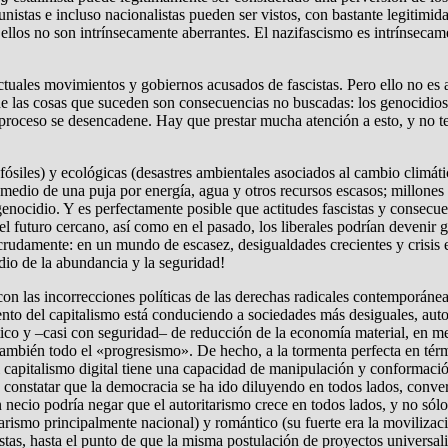
istas e incluso nacionalistas pueden ser vistos, con bastante legitimid
ellos no son intrínsecamente aberrantes. El nazifascismo es intrínseca
s actuales movimientos y gobiernos acusados de fascistas. Pero ello no e
e de las cosas que suceden son consecuencias no buscadas: los genocidi
proceso se desencadene. Hay que prestar mucha atención a esto, y no te
 fósiles) y ecológicas (desastres ambientales asociados al cambio climát
 medio de una puja por energía, agua y otros recursos escasos; millones
genocidio. Y es perfectamente posible que actitudes fascistas y consec
l futuro cercano, así como en el pasado, los liberales podrían devenir g
udamente: en un mundo de escasez, desigualdades crecientes y crisis ec
io de la abundancia y la seguridad!
on las incorrecciones políticas de las derechas radicales contemporáne
nto del capitalismo está conduciendo a sociedades más desiguales, autori
ico y –casi con seguridad– de reducción de la economía material, en medi
 también todo el «progresismo». De hecho, a la tormenta perfecta en té
el capitalismo digital tiene una capacidad de manipulación y conformació
 constatar que la democracia se ha ido diluyendo en todos lados, conve
un necio podría negar que el autoritarismo crece en todos lados, y no só
arismo principalmente nacional) y romántico (su fuerte era la movilizaci
istas, hasta el punto de que la misma postulación de proyectos universal