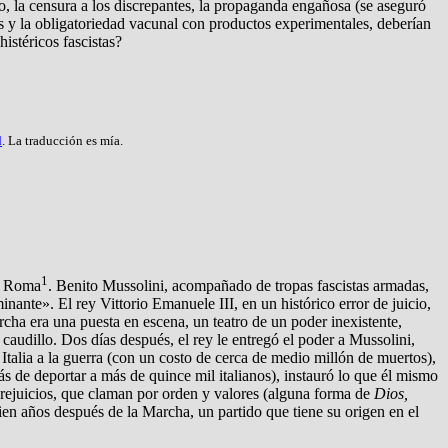
o, la censura a los discrepantes, la propaganda engañosa (se aseguró
os y la obligatoriedad vacunal con productos experimentales, deberían
istéricos fascistas?
d
. La traducción es mía.
1
re Roma
. Benito Mussolini, acompañado de tropas fascistas armadas,
nante». El rey Vittorio Emanuele III, en un histórico error de juicio,
archa era una puesta en escena, un teatro de un poder inexistente,
 caudillo. Dos días después, el rey le entregó el poder a Mussolini,
Italia a la guerra (con un costo de cerca de medio millón de muertos),
s de deportar a más de quince mil italianos), instauró lo que él mismo
prejuicios, que claman por orden y valores (alguna forma de
Dios,
ien años después de la Marcha, un partido que tiene su origen en el