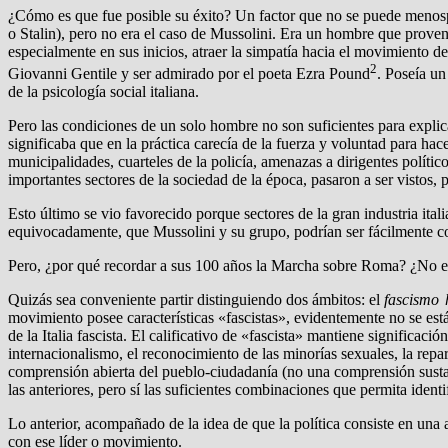
¿Cómo es que fue posible su éxito? Un factor que no se puede menospr
o Stalin), pero no era el caso de Mussolini. Era un hombre que provenía 
especialmente en sus inicios, atraer la simpatía hacia el movimiento de
2
Giovanni Gentile y ser admirado por el poeta Ezra Pound
. Poseía un
de la psicología social italiana.
Pero las condiciones de un solo hombre no son suficientes para explic
significaba que en la práctica carecía de la fuerza y voluntad para hac
municipalidades, cuarteles de la policía, amenazas a dirigentes político
importantes sectores de la sociedad de la época, pasaron a ser vistos, 
Esto último se vio favorecido porque sectores de la gran industria ital
equivocadamente, que Mussolini y su grupo, podrían ser fácilmente co
Pero, ¿por qué recordar a sus 100 años la Marcha sobre Roma? ¿No es
Quizás sea conveniente partir distinguiendo dos ámbitos: el
fascismo 
movimiento posee características «fascistas», evidentemente no se está
de la Italia fascista. El calificativo de «fascista» mantiene significac
internacionalismo, el reconocimiento de las minorías sexuales, la repa
comprensión abierta del pueblo-ciudadanía (no una comprensión sustanti
las anteriores, pero sí las suficientes combinaciones que permita identi
Lo anterior, acompañado de la idea de que la política consiste en una
con ese líder o movimiento.