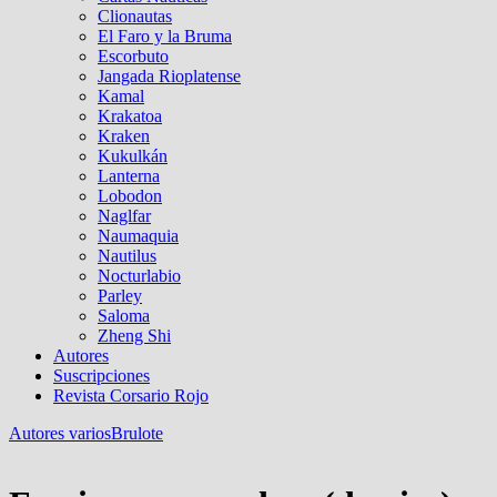
Clionautas
El Faro y la Bruma
Escorbuto
Jangada Rioplatense
Kamal
Krakatoa
Kraken
Kukulkán
Lanterna
Lobodon
Naglfar
Naumaquia
Nautilus
Nocturlabio
Parley
Saloma
Zheng Shi
Autores
Suscripciones
Revista Corsario Rojo
Autores varios
Brulote