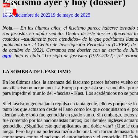
Fascismo ayer y hoy (dossier)
18 de diciembre de 2022
19 de mayo de 2025
Nota.—
En los últimos años, el fascismo parece haberse tornado 
son fascistas en algún sentido. Dentro de este dossier ofrecemos t
costados –usualmente poco atendidos– de lo que podríamos llamar l
publicado por el Centro de Investigación Periodística (CIPER) de
de octubre de 1922). Cerramos este dossier con un escrito de Juli
aquí
, bajo el título “Un siglo de fascismo (1922-2022): ¿el retorn
LA SOMBRA DEL FASCISMO
En los últimos años, la amenaza del fascismo parece haberse vuelto o
«nazifascismo» ucraniano. La Europa progresista se escandaliza por el 
para impedir el triunfo del «fascista» Kast. Los académicos no se pon
Si el fascismo genera tanta repulsa en tanta gente, ello es porque se lo a
tanto los que actuaron desde el llano como los que conquistaron el poder
alemán sobre todo fue genocida en grado sumo. Sin embargo, todos y 
fue cometido por los nacionalistas turcos; los liberales ingleses actua
genocidio. ¿Significa esto que aplicamos una doble vara? ¿Que le conta
luego. Pero hay una poderosa razón adicional. Sin forzar demasiado la
contrapesos contra el racismo, el autoritarismo y el genocidio. El
Gul