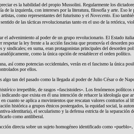
eciar es la habilidad del propio Mussolini. Regularmente los dictadore
de la izquierda, con intereses por la literatura, filosofía y arte. Eso le
 artistas, como representantes del futurismo y el
Novecento
. Eso también
 sentido de las tácticas revolucionarias tanto en el uso de la retórica, 
ar el advenimiento al poder de un grupo revolucionario. El Estado ital
er respetar la ley frente a la acción fascista que promovía el desorden 
s y sindicales; en suma, eran protagonistas principales del desorden polí
paradójicamente, como la única opción de restablecer el orden político.
iana, así como potencias occidentales, verán en el fascismo la única posi
ntrolados por ellos.
 algo tan del pasado como la llegada al poder de Julio César o de Nap
histórico
irrepetible, de rasgos «fascistoides». Los fenómenos políticos n
 indicando que exista en él una intención de rehacer la ideología que art
ión en cuanto se aplica a movimientos que rescatan valores contrarios al 
ración histórica a grupos étnicos postergados, la equidad social, la aut
va-identitaria), el secularismo y la defensa estricta de la separación d
ficarlo como antiliberal.
 acción directa sobre un sujeto homogéneo identificado como «pueblo», e