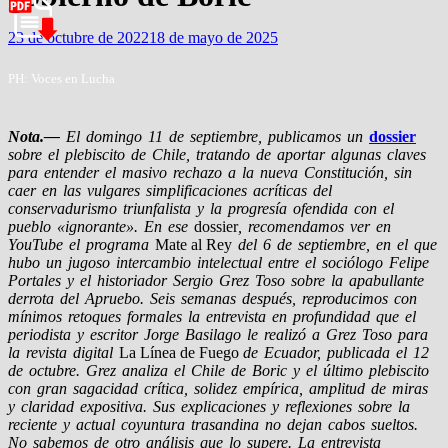
23 de octubre de 2022
18 de mayo de 2025
PH: Voces en Lucha
Nota.—
El domingo 11 de septiembre, publicamos un
dossier
sobre el plebiscito de Chile, tratando de aportar algunas claves
para entender el masivo rechazo a la nueva Constitución, sin
caer en las vulgares simplificaciones acríticas del
conservadurismo triunfalista y la progresía ofendida con el
pueblo «ignorante». En ese
dossier
, recomendamos ver en
YouTube el programa
Mate al Rey
del 6 de septiembre, en el que
hubo un jugoso intercambio intelectual entre el sociólogo Felipe
Portales y el historiador Sergio Grez Toso sobre la apabullante
derrota del Apruebo. Seis semanas después, reproducimos con
mínimos retoques formales la entrevista en profundidad que el
periodista y escritor Jorge Basilago le realizó a Grez Toso para
la revista digital
La Línea de Fuego
de Ecuador, publicada el 12
de octubre. Grez analiza el Chile de Boric y el último plebiscito
con gran sagacidad crítica, solidez empírica, amplitud de miras
y claridad expositiva. Sus explicaciones y reflexiones sobre la
reciente y actual coyuntura trasandina no dejan cabos sueltos.
No sabemos de otro análisis que lo supere. La entrevista