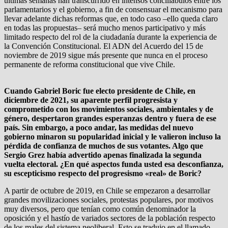
últimas semanas han transcurrido en intensos conciliábulos entre los
parlamentarios y el gobierno, a fin de consensuar el mecanismo para
llevar adelante dichas reformas que, en todo caso –ello queda claro
en todas las propuestas– será mucho menos participativo y más
limitado respecto del rol de la ciudadanía durante la experiencia de
la Convención Constitucional. El ADN del Acuerdo del 15 de
noviembre de 2019 sigue más presente que nunca en el proceso
permanente de reforma constitucional que vive Chile.
Cuando Gabriel Boric fue electo presidente de Chile, en
diciembre de 2021, su aparente perfil progresista y
comprometido con los movimientos sociales, ambientales y de
género, despertaron grandes esperanzas dentro y fuera de ese
país. Sin embargo, a poco andar, las medidas del nuevo
gobierno minaron su popularidad inicial y le valieron incluso la
pérdida de confianza de muchos de sus votantes. Algo que
Sergio Grez había advertido apenas finalizada la segunda
vuelta electoral. ¿En qué aspectos funda usted esa desconfianza,
su escepticismo respecto del progresismo «real» de Boric?
A partir de octubre de 2019, en Chile se empezaron a desarrollar
grandes movilizaciones sociales, protestas populares, por motivos
muy diversos, pero que tenían como común denominador la
oposición y el hastío de variados sectores de la población respecto
de los males del sistema neoliberal. Esto se tradujo en el llamado