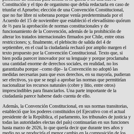
Constitución y el tipo de organismo que debía redactarla en caso de
triunfar el Apruebo; elección de una Convención Constitucional,
que no fue libre ni soberana porque venía predeterminada por el
Acuerdo del 15 de noviembre que estableció el elevadísimo quórum
de ⅔ para la aprobación de normas constitucionales y de
funcionamiento de la Convención, además de la prohibición de
alterar los tratados internacionales firmados por Chile, entre otras
restricciones; y, finalmente, el plebiscito de salida del 4 de
septiembre, en el cual la ciudadanía rechazó por amplio margen el
texto propuesto por la Convención Constitucional. Texto que, si
bien podía parecer innovador por su lenguaje y porque proclamaba
una cantidad enorme de derechos sociales, en realidad, no los
garantizaba porque –como dije– la Convención no adoptó las
medidas necesarias para que esos derechos, en su mayoría, pudieran
ser efectivos, ya que se negó a aprobar las normas que permitirían
nacionalizar los recursos naturales (cobre y litio, entre otros)
imprescindibles para financiarlos. Una parte importante de la
ciudadanía parece haberse dado cuenta de ello.
Además, la Convención Constitucional, en sus normas transitorias,
estableció que los poderes constituidos (el Ejecutivo con el actual
presidente de la República, el parlamento, los tribunales de justicia y
todas las autoridades electas del país) continuarían en sus funciones
hasta marzo de 2026, lo que quería decir que durante tres años y
medio no se produciría el menor cambio en la composición de los