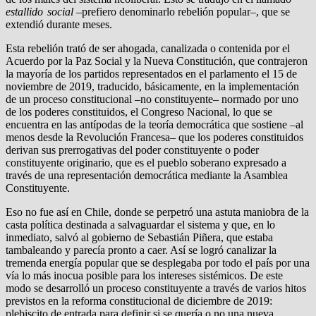
estallido social
–prefiero denominarlo rebelión popular–, que se
extendió durante meses.
Esta rebelión trató de ser ahogada, canalizada o contenida por el
Acuerdo por la Paz Social y la Nueva Constitución, que contrajeron
la mayoría de los partidos representados en el parlamento el 15 de
noviembre de 2019, traducido, básicamente, en la implementación
de un proceso constitucional –no constituyente– normado por uno
de los poderes constituidos, el Congreso Nacional, lo que se
encuentra en las antípodas de la teoría democrática que sostiene –al
menos desde la Revolución Francesa– que los poderes constituidos
derivan sus prerrogativas del poder constituyente o poder
constituyente originario, que es el pueblo soberano expresado a
través de una representación democrática mediante la Asamblea
Constituyente.
Eso no fue así en Chile, donde se perpetró una astuta maniobra de la
casta política destinada a salvaguardar el sistema y que, en lo
inmediato, salvó al gobierno de Sebastián Piñera, que estaba
tambaleando y parecía pronto a caer. Así se logró canalizar la
tremenda energía popular que se desplegaba por todo el país por una
vía lo más inocua posible para los intereses sistémicos. De este
modo se desarrolló un proceso constituyente a través de varios hitos
previstos en la reforma constitucional de diciembre de 2019:
plebiscito de entrada para definir si se quería o no una nueva