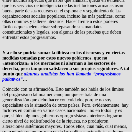
entre muchos aspectos que habrá que analizar, queda en evidencia
que los servicios de inteligencia de las instituciones armadas usan
buena parte de sus recursos en el espionaje y seguimiento de las
organizaciones sociales populares, incluso las más pacíficas, como
ollas comunes y talleres literarios. Hacer frente a estos poderes
fácticos que suelen actuar sobrepasando sus mandatos
constitucionales y legales, son algunas de las pruebas que deben
enfrentar estos progresismos.
Y a ello se podría sumar la tibieza en los discursos y en ciertas
medidas tomadas por estos nuevos gobiernos, que no
«atemorizan» a los mercados ni alarman a los sectores de
derecha, pero tampoco satisfacen a sus propios seguidores. A tal
punto que
algunos analistas los han llamado “progresismos
paliativos”
…
Coincido con tu afirmación. Esto también nos habla de los límites
del progresismo latinoamericano, aunque se trata de una
generalización que debo hacer con cuidado, porque no soy
especialista en la situación de otros países. Pero, evidentemente, hay
factores en común en varios casos nacionales –no en todos– y es
que, si bien algunos gobiernos «progresistas» anteriores lograron
cierto nivel de redistribución de la riqueza, no produjeron
alteraciones sistémicas mayores. Todos ellos, cual más, cual menos,
se mantuvieron en los marcos de las políticas extractivistas, lo que