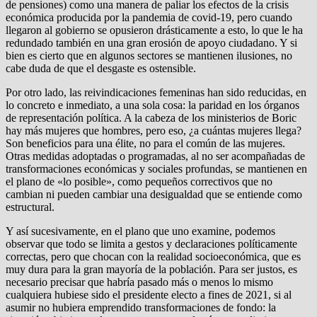
de pensiones) como una manera de paliar los efectos de la crisis
económica producida por la pandemia de covid-19, pero cuando
llegaron al gobierno se opusieron drásticamente a esto, lo que le ha
redundado también en una gran erosión de apoyo ciudadano. Y si
bien es cierto que en algunos sectores se mantienen ilusiones, no
cabe duda de que el desgaste es ostensible.
Por otro lado, las reivindicaciones femeninas han sido reducidas, en
lo concreto e inmediato, a una sola cosa: la paridad en los órganos
de representación política. A la cabeza de los ministerios de Boric
hay más mujeres que hombres, pero eso, ¿a cuántas mujeres llega?
Son beneficios para una élite, no para el común de las mujeres.
Otras medidas adoptadas o programadas, al no ser acompañadas de
transformaciones económicas y sociales profundas, se mantienen en
el plano de «lo posible», como pequeños correctivos que no
cambian ni pueden cambiar una desigualdad que se entiende como
estructural.
Y así sucesivamente, en el plano que uno examine, podemos
observar que todo se limita a gestos y declaraciones políticamente
correctas, pero que chocan con la realidad socioeconómica, que es
muy dura para la gran mayoría de la población. Para ser justos, es
necesario precisar que habría pasado más o menos lo mismo
cualquiera hubiese sido el presidente electo a fines de 2021, si al
asumir no hubiera emprendido transformaciones de fondo: la