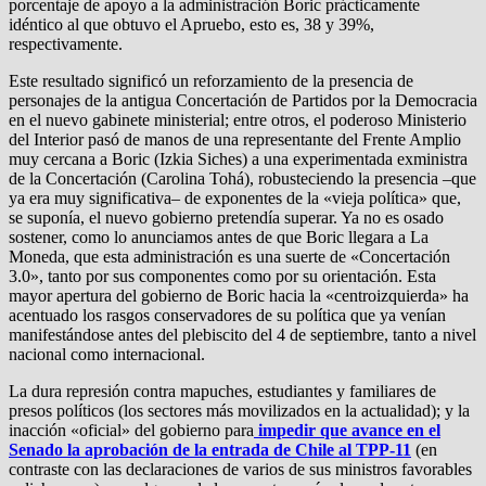
porcentaje de apoyo a la administración Boric prácticamente
idéntico al que obtuvo el Apruebo, esto es, 38 y 39%,
respectivamente.
Este resultado significó un reforzamiento de la presencia de
personajes de la antigua Concertación de Partidos por la Democracia
en el nuevo gabinete ministerial; entre otros, el poderoso Ministerio
del Interior pasó de manos de una representante del Frente Amplio
muy cercana a Boric (Izkia Siches) a una experimentada exministra
de la Concertación (Carolina Tohá), robusteciendo la presencia –que
ya era muy significativa– de exponentes de la «vieja política» que,
se suponía, el nuevo gobierno pretendía superar. Ya no es osado
sostener, como lo anunciamos antes de que Boric llegara a La
Moneda, que esta administración es una suerte de «Concertación
3.0», tanto por sus componentes como por su orientación. Esta
mayor apertura del gobierno de Boric hacia la «centroizquierda» ha
acentuado los rasgos conservadores de su política que ya venían
manifestándose antes del plebiscito del 4 de septiembre, tanto a nivel
nacional como internacional.
La dura represión contra mapuches, estudiantes y familiares de
presos políticos (los sectores más movilizados en la actualidad); y la
inacción «oficial» del gobierno para
impedir que avance en el
Senado la aprobación de la entrada de Chile al TPP-11
(en
contraste con las declaraciones de varios de sus ministros favorables