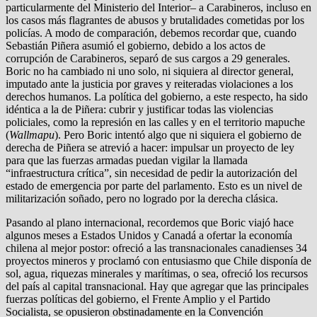
particularmente del Ministerio del Interior– a Carabineros, incluso en
los casos más flagrantes de abusos y brutalidades cometidas por los
policías. A modo de comparación, debemos recordar que, cuando
Sebastián Piñera asumió el gobierno, debido a los actos de
corrupción de Carabineros, separó de sus cargos a 29 generales.
Boric no ha cambiado ni uno solo, ni siquiera al director general,
imputado ante la justicia por graves y reiteradas violaciones a los
derechos humanos. La política del gobierno, a este respecto, ha sido
idéntica a la de Piñera: cubrir y justificar todas las violencias
policiales, como la represión en las calles y en el territorio mapuche
(
Wallmapu
). Pero Boric intentó algo que ni siquiera el gobierno de
derecha de Piñera se atrevió a hacer: impulsar un proyecto de ley
para que las fuerzas armadas puedan vigilar la llamada
“infraestructura crítica”, sin necesidad de pedir la autorización del
estado de emergencia por parte del parlamento. Esto es un nivel de
militarización soñado, pero no logrado por la derecha clásica.
Pasando al plano internacional, recordemos que Boric viajó hace
algunos meses a Estados Unidos y Canadá a ofertar la economía
chilena al mejor postor: ofreció a las transnacionales canadienses 34
proyectos mineros y proclamó con entusiasmo que Chile disponía de
sol, agua, riquezas minerales y marítimas, o sea, ofreció los recursos
del país al capital transnacional. Hay que agregar que las principales
fuerzas políticas del gobierno, el Frente Amplio y el Partido
Socialista, se opusieron obstinadamente en la Convención