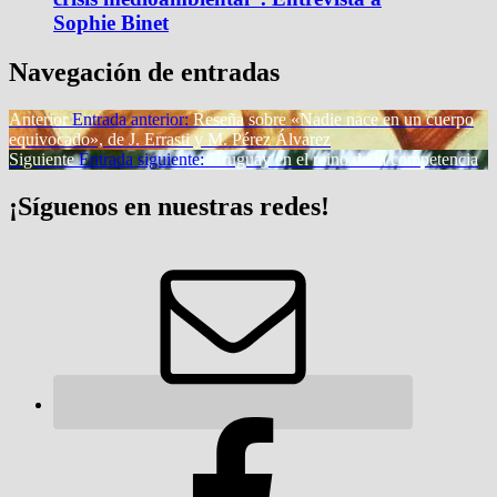
Sophie Binet
Navegación de entradas
Anterior
Entrada anterior:
Reseña sobre «Nadie nace en un cuerpo
equivocado», de J. Errasti y M. Pérez Álvarez
Siguiente
Entrada siguiente:
Uruguay en el reino de la competencia
¡Síguenos en nuestras redes!