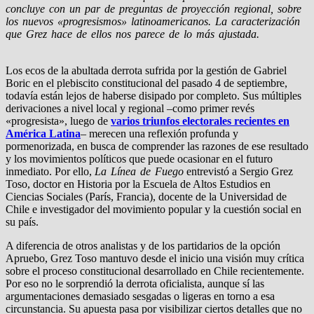
concluye con un par de preguntas de proyección regional, sobre
los nuevos «progresismos» latinoamericanos. La caracterización
que Grez hace de ellos nos parece de lo más ajustada.
Los ecos de la abultada derrota sufrida por la gestión de Gabriel
Boric en el plebiscito constitucional del pasado 4 de septiembre,
todavía están lejos de haberse disipado por completo. Sus múltiples
derivaciones a nivel local y regional –como primer revés
«progresista», luego de
varios triunfos electorales recientes en
América Latina
– merecen una reflexión profunda y
pormenorizada, en busca de comprender las razones de ese resultado
y los movimientos políticos que puede ocasionar en el futuro
inmediato. Por ello,
La Línea de Fuego
entrevistó a Sergio Grez
Toso, doctor en Historia por la Escuela de Altos Estudios en
Ciencias Sociales (París, Francia), docente de la Universidad de
Chile e investigador del movimiento popular y la cuestión social en
su país.
A diferencia de otros analistas y de los partidarios de la opción
Apruebo, Grez Toso mantuvo desde el inicio una visión muy crítica
sobre el proceso constitucional desarrollado en Chile recientemente.
Por eso no le sorprendió la derrota oficialista, aunque sí las
argumentaciones demasiado sesgadas o ligeras en torno a esa
circunstancia. Su apuesta pasa por visibilizar ciertos detalles que no