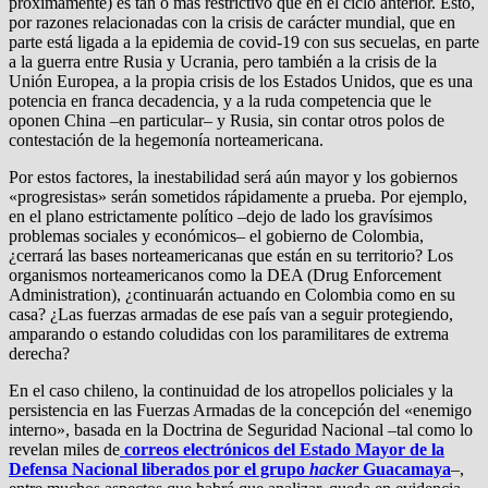
próximamente) es tan o más restrictivo que en el ciclo anterior. Esto,
por razones relacionadas con la crisis de carácter mundial, que en
parte está ligada a la epidemia de covid-19 con sus secuelas, en parte
a la guerra entre Rusia y Ucrania, pero también a la crisis de la
Unión Europea, a la propia crisis de los Estados Unidos, que es una
potencia en franca decadencia, y a la ruda competencia que le
oponen China –en particular– y Rusia, sin contar otros polos de
contestación de la hegemonía norteamericana.
Por estos factores, la inestabilidad será aún mayor y los gobiernos
«progresistas» serán sometidos rápidamente a prueba. Por ejemplo,
en el plano estrictamente político –dejo de lado los gravísimos
problemas sociales y económicos– el gobierno de Colombia,
¿cerrará las bases norteamericanas que están en su territorio? Los
organismos norteamericanos como la DEA (Drug Enforcement
Administration), ¿continuarán actuando en Colombia como en su
casa? ¿Las fuerzas armadas de ese país van a seguir protegiendo,
amparando o estando coludidas con los paramilitares de extrema
derecha?
En el caso chileno, la continuidad de los atropellos policiales y la
persistencia en las Fuerzas Armadas de la concepción del «enemigo
interno», basada en la Doctrina de Seguridad Nacional –tal como lo
revelan miles de
correos electrónicos del Estado Mayor de la
Defensa Nacional liberados por el grupo
hacker
Guacamaya
–,