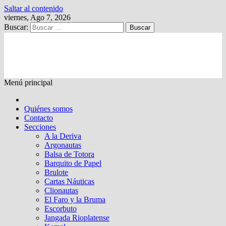
Saltar al contenido
viernes, Ago 7, 2026
Buscar:
Kalewche
Quincenario digital
Menú principal
Quiénes somos
Contacto
Secciones
A la Deriva
Argonautas
Balsa de Totora
Barquito de Papel
Brulote
Cartas Náuticas
Clionautas
El Faro y la Bruma
Escorbuto
Jangada Rioplatense