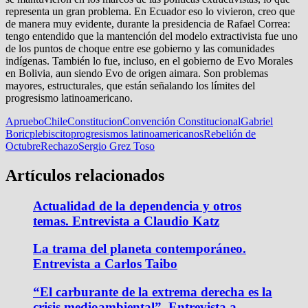
representa un gran problema. En Ecuador eso lo vivieron, creo que
de manera muy evidente, durante la presidencia de Rafael Correa:
tengo entendido que la mantención del modelo extractivista fue uno
de los puntos de choque entre ese gobierno y las comunidades
indígenas. También lo fue, incluso, en el gobierno de Evo Morales
en Bolivia, aun siendo Evo de origen aimara. Son problemas
mayores, estructurales, que están señalando los límites del
progresismo latinoamericano.
Apruebo
Chile
Constitucion
Convención Constitucional
Gabriel
Boric
plebiscito
progresismos latinoamericanos
Rebelión de
Octubre
Rechazo
Sergio Grez Toso
Artículos relacionados
Actualidad de la dependencia y otros
temas. Entrevista a Claudio Katz
La trama del planeta contemporáneo.
Entrevista a Carlos Taibo
“El carburante de la extrema derecha es la
crisis medioambiental”. Entrevista a