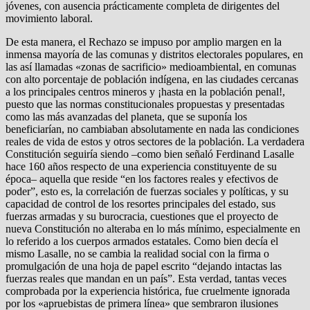
jóvenes, con ausencia prácticamente completa de dirigentes del
movimiento laboral.
De esta manera, el Rechazo se impuso por amplio margen en la
inmensa mayoría de las comunas y distritos electorales populares, en
las así llamadas «zonas de sacrificio» medioambiental, en comunas
con alto porcentaje de población indígena, en las ciudades cercanas
a los principales centros mineros y ¡hasta en la población penal!,
puesto que las normas constitucionales propuestas y presentadas
como las más avanzadas del planeta, que se suponía los
beneficiarían, no cambiaban absolutamente en nada las condiciones
reales de vida de estos y otros sectores de la población. La verdadera
Constitución seguiría siendo –como bien señaló Ferdinand Lasalle
hace 160 años respecto de una experiencia constituyente de su
época– aquella que reside “en los factores reales y efectivos de
poder”, esto es, la correlación de fuerzas sociales y políticas, y su
capacidad de control de los resortes principales del estado, sus
fuerzas armadas y su burocracia, cuestiones que el proyecto de
nueva Constitución no alteraba en lo más mínimo, especialmente en
lo referido a los cuerpos armados estatales. Como bien decía el
mismo Lasalle, no se cambia la realidad social con la firma o
promulgación de una hoja de papel escrito “dejando intactas las
fuerzas reales que mandan en un país”. Esta verdad, tantas veces
comprobada por la experiencia histórica, fue cruelmente ignorada
por los «apruebistas de primera línea» que sembraron ilusiones