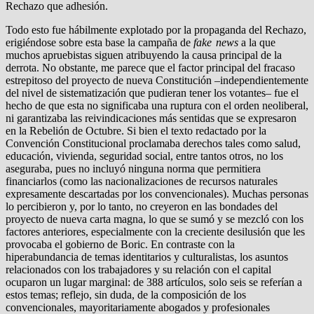
Rechazo que adhesión.
Todo esto fue hábilmente explotado por la propaganda del Rechazo,
erigiéndose sobre esta base la campaña de
fake news
a la que
muchos apruebistas siguen atribuyendo la causa principal de la
derrota. No obstante, me parece que el factor principal del fracaso
estrepitoso del proyecto de nueva Constitución –independientemente
del nivel de sistematización que pudieran tener los votantes– fue el
hecho de que esta no significaba una ruptura con el orden neoliberal,
ni garantizaba las reivindicaciones más sentidas que se expresaron
en la Rebelión de Octubre. Si bien el texto redactado por la
Convención Constitucional proclamaba derechos tales como salud,
educación, vivienda, seguridad social, entre tantos otros, no los
aseguraba, pues no incluyó ninguna norma que permitiera
financiarlos (como las nacionalizaciones de recursos naturales
expresamente descartadas por los convencionales). Muchas personas
lo percibieron y, por lo tanto, no creyeron en las bondades del
proyecto de nueva carta magna, lo que se sumó y se mezcló con los
factores anteriores, especialmente con la creciente desilusión que les
provocaba el gobierno de Boric. En contraste con la
hiperabundancia de temas identitarios y culturalistas, los asuntos
relacionados con los trabajadores y su relación con el capital
ocuparon un lugar marginal: de 388 artículos, solo seis se referían a
estos temas; reflejo, sin duda, de la composición de los
convencionales, mayoritariamente abogados y profesionales