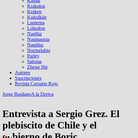
Kamal
Krakatoa
Kraken
Kukulkán
Lanterna
Lobodon
Naglfar
Naumaquia
Nautilus
Nocturlabio
Parley
Saloma
Zheng Shi
Autores
Suscripciones
Revista Corsario Rojo
Jorge Basilago
A la Deriva
Entrevista a Sergio Grez. El
plebiscito de Chile y el
gobierno de Boric