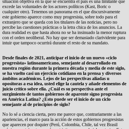
situación objetiva en la que se encuentra el país es una limitante que
excede las voluntades de los actores políticos (Kast, Boric o
cualquier otro). Tenemos un panorama en el que discursivamente
este gobierno aparece como muy progresista, sobre todo para el
extranjero que se queda con los titulares de las noticias, pero no
percibe las cuestiones prácticas o la letra chica de los anuncios. La
dura realidad es que hasta ahora no se ha insinuado la menor ruptura
con el orden neoliberal. No hay que ser demasiado clarividente para
intuir que tampoco ocurrirá durante el resto de su mandato.
Desde finales de 2021, anticipar el inicio de un nuevo «ciclo
progresista» latinoamericano, semejante al desarrollado en
nuestra región durante la primera década y media de este siglo,
se ha vuelto casi un ejercicio cotidiano en la prensa y diversos
ámbitos académicos. Lejos de las perspectivas aliadas u
opositoras a esa idea, usted elige la cautela y añade elementos de
juicio crítico sobre ella. ¿Cuál es su perspectiva ante el
surgimiento de tantos gobiernos de aparente signo progresista
en América Latina? ¿Esto puede ser el inicio de un ciclo
semejante al de principios de siglo?
No lo sé a ciencia cierta, pero me parece que, contrariamente a las
apariencias, el marco para la acción de estos gobiernos progresistas
que aparecen por doquier (Perú, Colombia, Chile, tal vez Brasil