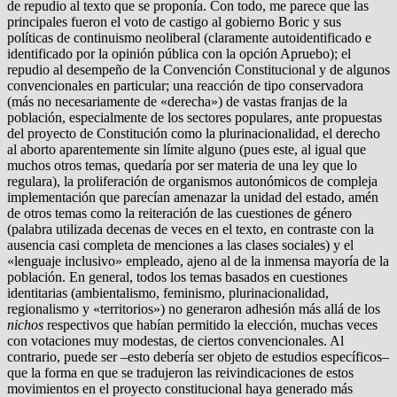
de repudio al texto que se proponía. Con todo, me parece que las
principales fueron el voto de castigo al gobierno Boric y sus
políticas de continuismo neoliberal (claramente autoidentificado e
identificado por la opinión pública con la opción Apruebo); el
repudio al desempeño de la Convención Constitucional y de algunos
convencionales en particular; una reacción de tipo conservadora
(más no necesariamente de «derecha») de vastas franjas de la
población, especialmente de los sectores populares, ante propuestas
del proyecto de Constitución como la plurinacionalidad, el derecho
al aborto aparentemente sin límite alguno (pues este, al igual que
muchos otros temas, quedaría por ser materia de una ley que lo
regulara), la proliferación de organismos autonómicos de compleja
implementación que parecían amenazar la unidad del estado, amén
de otros temas como la reiteración de las cuestiones de género
(palabra utilizada decenas de veces en el texto, en contraste con la
ausencia casi completa de menciones a las clases sociales) y el
«lenguaje inclusivo» empleado, ajeno al de la inmensa mayoría de la
población. En general, todos los temas basados en cuestiones
identitarias (ambientalismo, feminismo, plurinacionalidad,
regionalismo y «territorios») no generaron adhesión más allá de los
nichos
respectivos que habían permitido la elección, muchas veces
con votaciones muy modestas, de ciertos convencionales. Al
contrario, puede ser –esto debería ser objeto de estudios específicos–
que la forma en que se tradujeron las reivindicaciones de estos
movimientos en el proyecto constitucional haya generado más