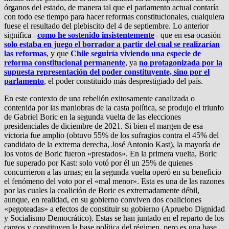
órganos del estado, de manera tal que el parlamento actual contaría
con todo ese tiempo para hacer reformas constitucionales, cualquiera
fuese el resultado del plebiscito del 4 de septiembre. Lo anterior
significa –
como he sostenido insistentemente
– que en esa ocasión
solo estaba en juego el borrador a partir del cual se realizarían
las reformas
, y que
Chile seguiría viviendo una especie de
reforma constitucional permanente
, ya
no protagonizada por la
supuesta representación del poder constituyente, sino por el
parlamento
, el poder constituido más desprestigiado del país.
En este contexto de una rebelión exitosamente canalizada o
contenida por las maniobras de la casta política, se produjo el triunfo
de Gabriel Boric en la segunda vuelta de las elecciones
presidenciales de diciembre de 2021. Si bien el margen de esa
victoria fue amplio (obtuvo 55% de los sufragios contra el 45% del
candidato de la extrema derecha, José Antonio Kast), la mayoría de
los votos de Boric fueron «prestados». En la primera vuelta, Boric
fue superado por Kast: solo votó por él un 25% de quienes
concurrieron a las urnas; en la segunda vuelta operó en su beneficio
el fenómeno del voto por el «mal menor». Esta es una de las razones
por las cuales la coalición de Boric es extremadamente débil,
aunque, en realidad, en su gobierno conviven dos coaliciones
«pegoteadas» a efectos de constituir su gobierno (Apruebo Dignidad
y Socialismo Democrático). Estas se han juntado en el reparto de los
cargos y constituyen la base política del régimen, pero es una base