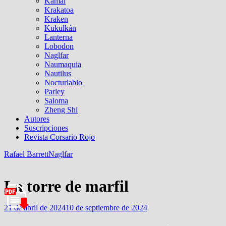
Kamal
Krakatoa
Kraken
Kukulkán
Lanterna
Lobodon
Naglfar
Naumaquia
Nautilus
Nocturlabio
Parley
Saloma
Zheng Shi
Autores
Suscripciones
Revista Corsario Rojo
Rafael Barrett
Naglfar
La torre de marfil
21 de abril de 2024
10 de septiembre de 2024