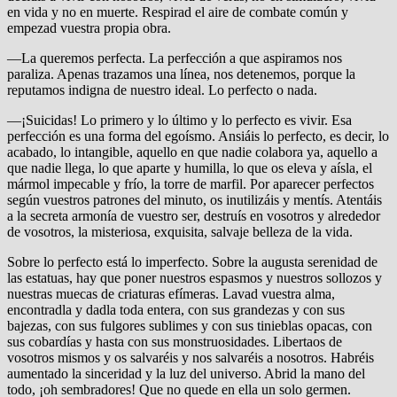
en vida y no en muerte. Respirad el aire de combate común y
empezad vuestra propia obra.
—La queremos perfecta. La perfección a que aspiramos nos
paraliza. Apenas trazamos una línea, nos detenemos, porque la
reputamos indigna de nuestro ideal. Lo perfecto o nada.
—¡Suicidas! Lo primero y lo último y lo perfecto es vivir. Esa
perfección es una forma del egoísmo. Ansiáis lo perfecto, es decir, lo
acabado, lo intangible, aquello en que nadie colabora ya, aquello a
que nadie llega, lo que aparte y humilla, lo que os eleva y aísla, el
mármol impecable y frío, la torre de marfil. Por aparecer perfectos
según vuestros patrones del minuto, os inutilizáis y mentís. Atentáis
a la secreta armonía de vuestro ser, destruís en vosotros y alrededor
de vosotros, la misteriosa, exquisita, salvaje belleza de la vida.
Sobre lo perfecto está lo imperfecto. Sobre la augusta serenidad de
las estatuas, hay que poner nuestros espasmos y nuestros sollozos y
nuestras muecas de criaturas efímeras. Lavad vuestra alma,
encontradla y dadla toda entera, con sus grandezas y con sus
bajezas, con sus fulgores sublimes y con sus tinieblas opacas, con
sus cobardías y hasta con sus monstruosidades. Libertaos de
vosotros mismos y os salvaréis y nos salvaréis a nosotros. Habréis
aumentado la sinceridad y la luz del universo. Abrid la mano del
todo, ¡oh sembradores! Que no quede en ella un solo germen.