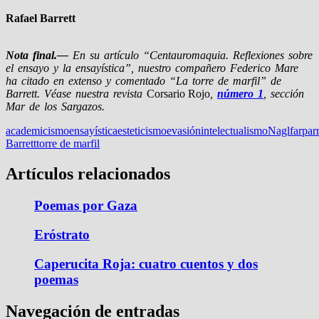
Rafael Barrett
Nota final.—
En su artículo “Centauromaquia. Reflexiones sobre
el ensayo y la ensayística”, nuestro compañero Federico Mare
ha citado en extenso y comentado “La torre de marfil” de
Barrett. Véase nuestra revista
Corsario Rojo
,
número 1
, sección
Mar de los Sargazos.
academicismo
ensayística
esteticismo
evasión
intelectualismo
Naglfar
par
Barrett
torre de marfil
Artículos relacionados
Poemas por Gaza
Eróstrato
Caperucita Roja: cuatro cuentos y dos
poemas
Navegación de entradas