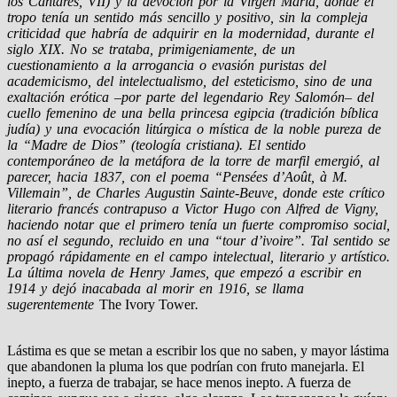
los Cantares, VII) y la devoción por la Virgen María, donde el
tropo tenía un sentido más sencillo y positivo, sin la compleja
criticidad que habría de adquirir en la modernidad, durante el
siglo XIX. No se trataba, primigeniamente, de un
cuestionamiento a la arrogancia o evasión puristas del
academicismo, del intelectualismo, del esteticismo, sino de una
exaltación erótica –por parte del legendario Rey Salomón– del
cuello femenino de una bella princesa egipcia (tradición bíblica
judía) y una evocación litúrgica o mística de la noble pureza de
la “Madre de Dios” (teología cristiana). El sentido
contemporáneo de la metáfora de la torre de marfil emergió, al
parecer, hacia 1837, con el poema “Pensées d’Août, à M.
Villemain”, de Charles Augustin Sainte-Beuve, donde este crítico
literario francés contrapuso a Victor Hugo con Alfred de Vigny,
haciendo notar que el primero tenía un fuerte compromiso social,
no así el segundo, recluido en una “tour d’ivoire”. Tal sentido se
propagó rápidamente en el campo intelectual, literario y artístico.
La última novela de Henry James, que empezó a escribir en
1914 y dejó inacabada al morir en 1916, se llama
sugerentemente
The Ivory Tower
.
Lástima es que se metan a escribir los que no saben, y mayor lástima
que abandonen la pluma los que podrían con fruto manejarla. El
inepto, a fuerza de trabajar, se hace menos inepto. A fuerza de