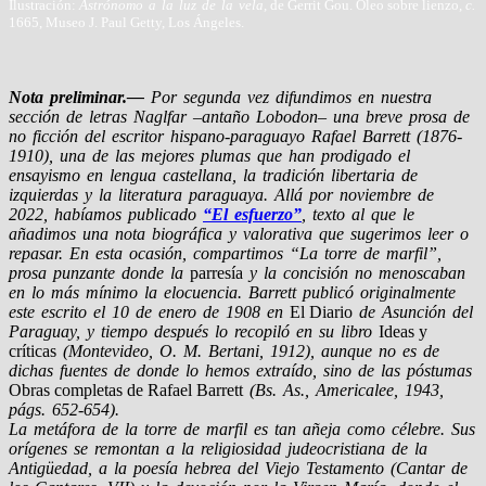
Ilustración:
Astrónomo a la luz de la vela
, de Gerrit Gou. Óleo sobre lienzo,
c.
1665, Museo J. Paul Getty, Los Ángeles.
Nota preliminar.—
Por segunda vez difundimos en nuestra
sección de letras Naglfar –antaño Lobodon– una breve prosa de
no ficción del escritor hispano-paraguayo Rafael Barrett (1876-
1910), una de las mejores plumas que han prodigado el
ensayismo en lengua castellana, la tradición libertaria de
izquierdas y la literatura paraguaya. Allá por noviembre de
2022, habíamos publicado
“El esfuerzo”
, texto al que le
añadimos una nota biográfica y valorativa que sugerimos leer o
repasar. En esta ocasión, compartimos “La torre de marfil”,
prosa punzante donde la
parresía
y la concisión no menoscaban
en lo más mínimo la elocuencia. Barrett publicó originalmente
este escrito el 10 de enero de 1908 en
El Diario
de Asunción del
Paraguay, y tiempo después lo recopiló en su libro
Ideas y
críticas
(Montevideo, O. M. Bertani, 1912), aunque no es de
dichas fuentes de donde lo hemos extraído, sino de las póstumas
Obras completas de Rafael Barrett
(Bs. As., Americalee, 1943,
págs. 652-654).
La metáfora de la torre de marfil es tan añeja como célebre. Sus
orígenes se remontan a la religiosidad judeocristiana de la
Antigüedad, a la poesía hebrea del Viejo Testamento (Cantar de