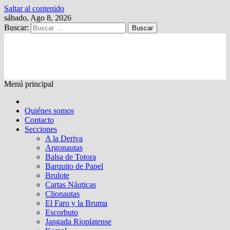
Saltar al contenido
sábado, Ago 8, 2026
Buscar:
Kalewche
Quincenario digital
Menú principal
Quiénes somos
Contacto
Secciones
A la Deriva
Argonautas
Balsa de Totora
Barquito de Papel
Brulote
Cartas Náuticas
Clionautas
El Faro y la Bruma
Escorbuto
Jangada Rioplatense