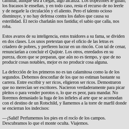
caminar, aunque sea a ciegas, algo alcanza. Los tropezones le guían;
los fracasos le enseñan, y en todo caso, resta el recurso de no leerle
y de negarle la circulación y el aliento. Pero el talento ocioso
disminuye, y no hay defensa contra los daños que causa su
esterilidad. El necio charlatán nos fastidia; el sabio que calla, nos
roba.
Estos avaros de su inteligencia, estos traidores a su fama, se dividen
en dos clases. Los unos pretextan que el oficio de las letras es
criadero de pobres, y prefieren lucrar en un rincón. Con tal de cenar,
renunciarían a concluir el
Quijote
. Los otros, enredados en su
pureza, dicen que se preparan, que aún no es tiempo, y que de no
producir cosas notables, mejor es no producir cosa alguna.
La defección de los primeros no es tan calamitosa como la de los
segundos. Debemos desconfiar de los que no estiman bastante su
carrera. Entre escribir y ser ricos, eligieron ser ricos. Demostraron
que no merecían ser escritores. Nacieron verdaderamente para picar
pleitos o para vender porotos o, lo que es peor, para mandar. No
lloremos demasiado la fuga de los infieles al arte que se acomodan
con el destino de un Rotschild, y llamemos a la torre de marfil donde
se encierran los indecisos:
—¡Salid! Perfumemos los pies en el rocío de los campos.
Descubramos lo que el monte oculta. Viajemos.