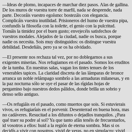
—Ideas de plomo, incapaces de marchar diez pasos. Alas de gallina.
De los muros de vuestra torre de marfil, nada se desprende, nada
parte. Decoráis vuestro egoísmo: bostezáis con elegancia.
Complicáis vuestra inutilidad. Prisioneros del humo de vuestra pipa,
confundís la filosofía con la
toilette
, el genio con la pulcritud.
Tomáis la timidez por el buen gusto; envejecéis satisfechos de
vuestros modales. Alejados de la ciudad, nadie os busca, porque
nadie os necesita. Sois muy distinguidos: os distingue vuestra
debilidad. Desdeñáis, pero ya se os ha olvidado.
—El presente nos rechaza tal vez, por no doblegarnos a sus
exigentes miserias. Nos refugiamos en el pasado. Somos los eruditos
de la tumba. En nuestras salas, vagan los tintes tenues de los
venerables tapices. La claridad discreta de las lámparas de bronce
arranca un noble relámpago sombrío a las armaduras milanesas, y en
la paz nocturna sólo se oye el pasar de las rígidas hojas de
pergamino bajo nuestros dedos pálidos, donde brilla un sobrio y
denso sello antiguo.
—Os refugiáis en el pasado, como muertos que sois. Si estuvierais
vivos, os refugiaríais en el porvenir. Desenterrad en buena hora, mas
no cadáveres. Resucitad a los difuntos o dejadlos tranquilos. ¿Para
qué traer su podre al sol? Ya que tanto afán tenéis de frecuentarlos,
id vosotros a ellos: huid a la región de eterna sombra. Mas si os
decidís a vivir con nosotros, vivid de veras, no en simulacro; vivid