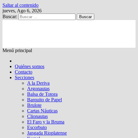
Saltar al contenido
jueves, Ago 6, 2026
Buscar:
Kalewche
Quincenario digital
Menú principal
Quiénes somos
Contacto
Secciones
A la Deriva
Argonautas
Balsa de Totora
Barquito de Papel
Brulote
Cartas Náuticas
Clionautas
El Faro y la Bruma
Escorbuto
Jangada Rioplatense