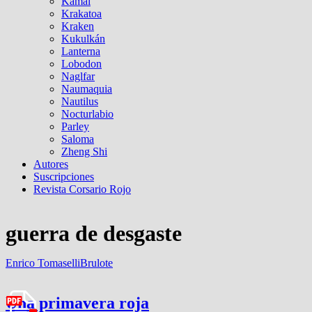
Kamal
Krakatoa
Kraken
Kukulkán
Lanterna
Lobodon
Naglfar
Naumaquia
Nautilus
Nocturlabio
Parley
Saloma
Zheng Shi
Autores
Suscripciones
Revista Corsario Rojo
guerra de desgaste
Enrico Tomaselli
Brulote
Una primavera roja