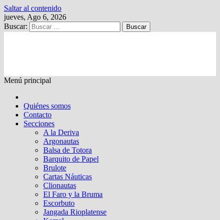
Saltar al contenido
jueves, Ago 6, 2026
Buscar:
Kalewche
Quincenario digital
Menú principal
Quiénes somos
Contacto
Secciones
A la Deriva
Argonautas
Balsa de Totora
Barquito de Papel
Brulote
Cartas Náuticas
Clionautas
El Faro y la Bruma
Escorbuto
Jangada Rioplatense