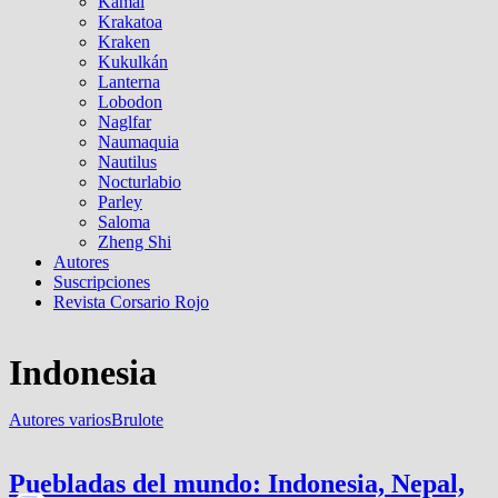
Kamal
Krakatoa
Kraken
Kukulkán
Lanterna
Lobodon
Naglfar
Naumaquia
Nautilus
Nocturlabio
Parley
Saloma
Zheng Shi
Autores
Suscripciones
Revista Corsario Rojo
Indonesia
Autores varios
Brulote
Puebladas del mundo: Indonesia, Nepal,