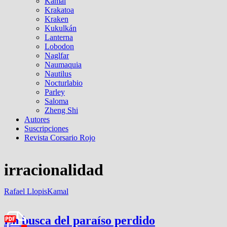
Kamal
Krakatoa
Kraken
Kukulkán
Lanterna
Lobodon
Naglfar
Naumaquia
Nautilus
Nocturlabio
Parley
Saloma
Zheng Shi
Autores
Suscripciones
Revista Corsario Rojo
irracionalidad
Rafael Llopis
Kamal
En busca del paraíso perdido