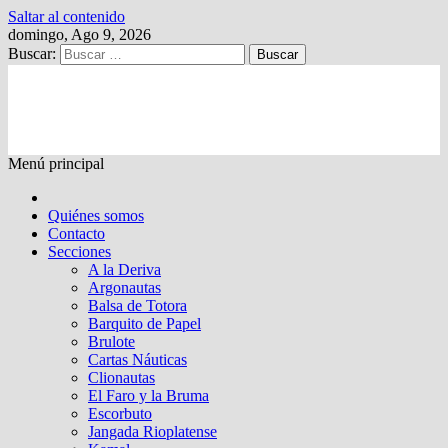
Saltar al contenido
domingo, Ago 9, 2026
Buscar:
Kalewche
Quincenario digital
Menú principal
Quiénes somos
Contacto
Secciones
A la Deriva
Argonautas
Balsa de Totora
Barquito de Papel
Brulote
Cartas Náuticas
Clionautas
El Faro y la Bruma
Escorbuto
Jangada Rioplatense