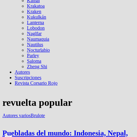
Kamal
Krakatoa
Kraken
Kukulkán
Lanterna
Lobodon
Naglfar
Naumaquia
Nautilus
Nocturlabio
Parley
Saloma
Zheng Shi
Autores
Suscripciones
Revista Corsario Rojo
revuelta popular
Autores varios
Brulote
Puebladas del mundo: Indonesia, Nepal,