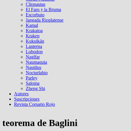
Clionautas
El Faro y la Bruma
Escorbuto
Jangada Rioplatense
Kamal
Krakatoa
Kraken
Kukulkán
Lanterna
Lobodon
Naglfar
Naumaquia
Nautilus
Nocturlabio
Parley
Saloma
Zheng Shi
Autores
Suscripciones
Revista Corsario Rojo
teorema de Baglini