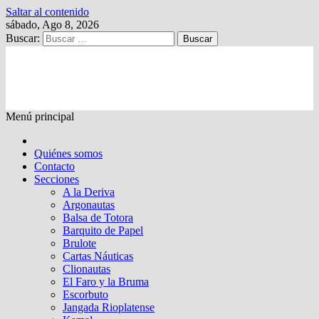
Saltar al contenido
sábado, Ago 8, 2026
Buscar:
Kalewche
Quincenario digital
Menú principal
Quiénes somos
Contacto
Secciones
A la Deriva
Argonautas
Balsa de Totora
Barquito de Papel
Brulote
Cartas Náuticas
Clionautas
El Faro y la Bruma
Escorbuto
Jangada Rioplatense