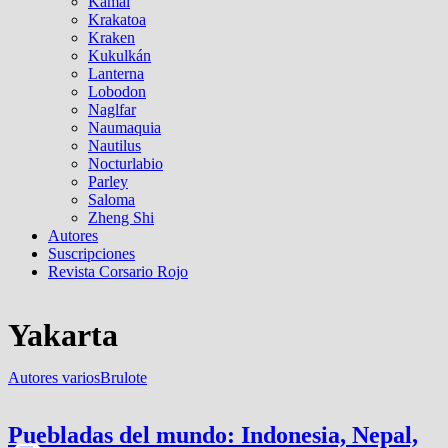
Kamal
Krakatoa
Kraken
Kukulkán
Lanterna
Lobodon
Naglfar
Naumaquia
Nautilus
Nocturlabio
Parley
Saloma
Zheng Shi
Autores
Suscripciones
Revista Corsario Rojo
Yakarta
Autores varios
Brulote
Puebladas del mundo: Indonesia, Nepal,