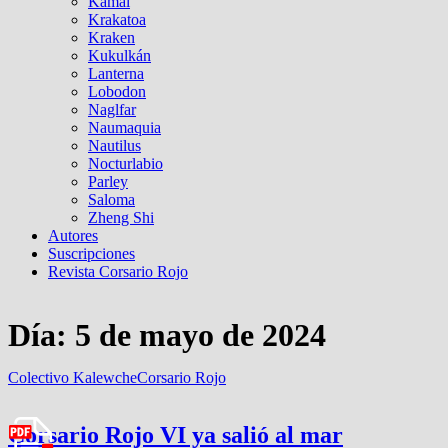
Kamal
Krakatoa
Kraken
Kukulkán
Lanterna
Lobodon
Naglfar
Naumaquia
Nautilus
Nocturlabio
Parley
Saloma
Zheng Shi
Autores
Suscripciones
Revista Corsario Rojo
Día:
5 de mayo de 2024
Colectivo Kalewche
Corsario Rojo
Corsario Rojo VI ya salió al mar