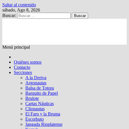
Saltar al contenido
sábado, Ago 8, 2026
Buscar:
Kalewche
Quincenario digital
Menú principal
Quiénes somos
Contacto
Secciones
A la Deriva
Argonautas
Balsa de Totora
Barquito de Papel
Brulote
Cartas Náuticas
Clionautas
El Faro y la Bruma
Escorbuto
Jangada Rioplatense