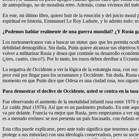
de antropólogo, no de moralista
retro
. Además, como vivimos del traba
En este, mi último libro, quiero huir de la emoción y del juicio moral
espiritual en historia, Emmanuel Le Roy Ladurie, y lo admito todo: no 
¿Podemos hablar realmente de una guerra mundial? ¿Y Rusia ga
Los norteamericanos van a buscar un
status quo
que les permita ocult
debilidad demográfica. Sin duda, Putin quiere alcanzar sus objetivos 
volver a militarizar Rusia y desea que continúe su desarrollo económi
(¿tres, cuatro, cinco?). Por lo tanto, los rusos deben derribar a Ucran
La negativa de Occidente a ver la lógica de la estrategia rusa, con sus
peor está por llegar para los ucranianos y Occidente. Sin duda, Rusia 
momento en que Putin dice que Odesa es una ciudad rusa, nos siguen 
Para demostrar el declive de Occidente, usted se centra en la ta
Fue observando el aumento de la mortalidad infantil rusa entre 1970 y 
La caída final
(1976). Así que es un parámetro probado. En este asp
va por delante. Francia va mejor que Rusia, pero empezamos a ver sign
es a menudo erróneo: se nos presenta un país fracasado, con énfasis en
Esta cifra puede explicarse, pero ante todo significa que tenemos que
protege a sus minorías) con una ideología conservadora, pero su soci