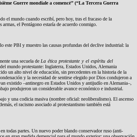
oisième Guerre mondiale a comencé” (“La Tercera Guerra
do el mundo cuando escribí, pero hoy, tras el fracaso de la
es armas, el Pentágono estaría de acuerdo conmigo.
lo este PBI y muestro las causas profundas del declive industrial: la
amente una secuela de
La ética protestante y el espíritu del
 del mundo protestante: Inglaterra, Estados Unidos, Alemania
do un alto nivel de educación, sin precedentes en la historia de la
 condenación y la necesidad de sentirse elegido por Dios condujeron a
hayan existido –antinegro en Estados Unidos y antijudío en Alemania–,
rabajo produjeron un considerable avance económico e industrial.
bajo y una codicia masiva (nombre oficial: neoliberalismo). El ascenso
 Además, el racismo asociado al protestantismo también está
s en todas partes. Un nuevo poder blando conservador ruso (anti-
ece en gran medida demencial para el mundo exterior: una observación