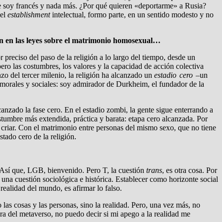
ue soy francés y nada más. ¿Por qué quieren «deportarme» a Rusia?
del
establishment
intelectual, formo parte, en un sentido modesto y no
ión en las leyes sobre el matrimonio homosexual…
 preciso del paso de la religión a lo largo del tiempo, desde un
pero las costumbres, los valores y la capacidad de acción colectiva
zo del tercer milenio, la religión ha alcanzado un
estadio cero
–un
 morales y sociales: soy admirador de Durkheim, el fundador de la
canzado la fase cero. En el estadio zombi, la gente sigue enterrando a
ostumbre más extendida, práctica y barata: etapa cero alcanzada. Por
e criar. Con el matrimonio entre personas del mismo sexo, que no tiene
tado cero de la religión.
 Así que, LGB, bienvenido. Pero T, la cuestión
trans
, es otra cosa. Por
a una cuestión sociológica e histórica. Establecer como horizonte social
ealidad del mundo, es afirmar lo falso.
 las cosas y las personas, sino la realidad. Pero, una vez más, no
ra del metaverso, no puedo decir si mi apego a la realidad me