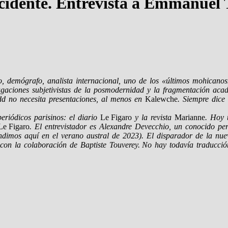
Occidente. Entrevista a Emmanuel
, demógrafo, analista internacional, uno de los «últimos mohicanos» 
ciones subjetivistas de la posmodernidad y la fragmentación acade
odd no necesita presentaciones, al menos en
Kalewche
. Siempre dice
eriódicos parisinos: el diario
Le Figaro
y la revista
Marianne
. Hoy 
Le Figaro
. El entrevistador es Alexandre Devecchio, un conocido pe
dimos aquí en el verano austral de 2023). El disparador de la nue
con la colaboración de Baptiste Touverey.
No hay todavía traducción