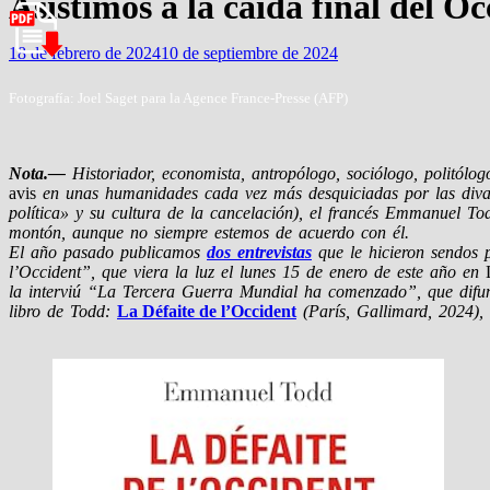
Asistimos a la caída final del 
18 de febrero de 2024
10 de septiembre de 2024
Fotografía: Joel Saget para la Agence France-Presse (AFP)
Nota.—
Historiador, economista, antropólogo, sociólogo, politólogo
avis
en unas humanidades cada vez más desquiciadas por las divaga
política» y su cultura de la cancelación), el francés Emmanuel T
montón, aunque no siempre estemos de acuerdo con él.
El año pasado publicamos
dos entrevistas
que le hicieron sendos p
l’Occident”, que viera la luz el lunes 15 de enero de este año en
la interviú “La Tercera Guerra Mundial ha comenzado”, que difun
libro de Todd:
La Défaite de l’Occident
(París, Gallimard, 2024), 