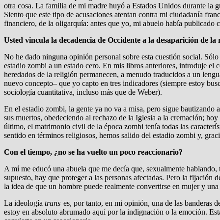
otra cosa. La familia de mi madre huyó a Estados Unidos durante la g
Siento que este tipo de acusaciones atentan contra mi ciudadanía fra
financiero, de la oligarquía: antes que yo, mi abuelo había publicado 
Usted vincula la decadencia de Occidente a la desaparición de la
No he dado ninguna opinión personal sobre esta cuestión social. Sólo s
estadio zombi a un estado cero. En mis libros anteriores, introduje el
heredados de la religión permanecen, a menudo traducidos a un lenguaj
nuevo concepto– que yo capto en tres indicadores (siempre estoy busc
sociología cuantitativa, incluso más que de Weber).
En el estadio zombi, la gente ya no va a misa, pero sigue bautizando a 
sus muertos, obedeciendo al rechazo de la Iglesia a la cremación; hoy 
último, el matrimonio civil de la época zombi tenía todas las caracter
sentido en términos religiosos, hemos salido del estadio zombi y, grac
Con el tiempo, ¿no se ha vuelto un poco reaccionario?
A mí me educó una abuela que me decía que, sexualmente hablando, tod
supuesto, hay que proteger a las personas afectadas. Pero la fijación d
la idea de que un hombre puede realmente convertirse en mujer y una m
La ideología
trans
es, por tanto, en mi opinión, una de las banderas d
estoy en absoluto abrumado aquí por la indignación o la emoción. Esta