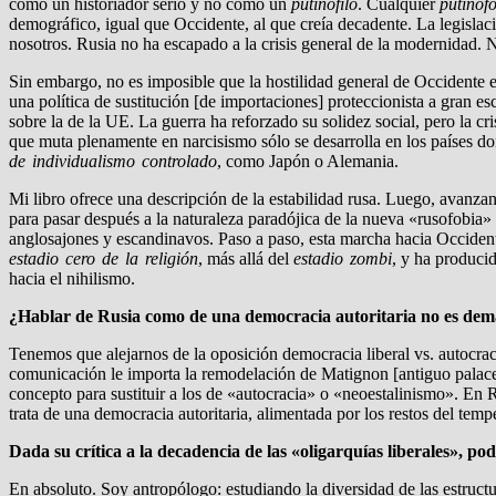
como un historiador serio y no como un
putinófilo
. Cualquier
putinó
demográfico, igual que Occidente, al que creía decadente. La legislac
nosotros. Rusia no ha escapado a la crisis general de la modernidad. 
Sin embargo, no es imposible que la hostilidad general de Occidente es
una política de sustitución [de importaciones] proteccionista a gran 
sobre la de la UE. La guerra ha reforzado su solidez social, pero la cr
que muta plenamente en narcisismo sólo se desarrolla en los países d
de individualismo controlado
, como Japón o Alemania.
Mi libro ofrece una descripción de la estabilidad rusa. Luego, avanza
para pasar después a la naturaleza paradójica de la nueva «rusofobia» e
anglosajones y escandinavos. Paso a paso, esta marcha hacia Occident
estadio cero de la religión
, más allá del
estadio zombi
, y ha produci
hacia el nihilismo.
¿Hablar de Rusia como de una democracia autoritaria no es de
Tenemos que alejarnos de la oposición democracia liberal vs. autocraci
comunicación le importa la remodelación de Matignon [antiguo palacete
concepto para sustituir a los de «autocracia» o «neoestalinismo». En 
trata de una democracia autoritaria, alimentada por los restos del te
Dada su crítica a la decadencia de las «oligarquías liberales», 
En absoluto. Soy antropólogo: estudiando la diversidad de las estructur