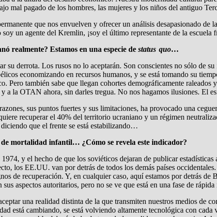
jo mal pagado de los hombres, las mujeres y los niños del antiguo Terc
 permanente que nos envuelven y ofrecer un análisis desapasionado de la
soy un agente del Kremlin, ¡soy el último representante de la escuela f
nó realmente? Estamos en una especie de
status quo
…
ar su derrota. Los rusos no lo aceptarán. Son conscientes no sólo de su 
bélicos economizando en recursos humanos, y se está tomando su tiempo.
co. Pero también sabe que llegan cohortes demográficamente raleados y q
ia y a la OTAN ahora, sin darles tregua. No nos hagamos ilusiones. El esf
 razones, sus puntos fuertes y sus limitaciones, ha provocado una ceguera
quiere recuperar el 40% del territorio ucraniano y un régimen neutraliza
diciendo que el frente se está estabilizando…
sa de mortalidad infantil… ¿Cómo se revela este indicador?
1974, y el hecho de que los soviéticos dejaran de publicar estadísticas 
ecto, los EE.UU. van por detrás de todos los demás países occidentale
os de recuperación. Y, en cualquier caso, aquí estamos por detrás de B
 sus aspectos autoritarios, pero no se ve que está en una fase de rápida 
 aceptar una realidad distinta de la que transmiten nuestros medios de 
edad está cambiando, se está volviendo altamente tecnológica con cada