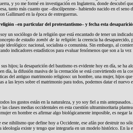
uerra, y yo me formé en investigación en Inglaterra, donde descubrí q
ncesa, tanto más cuanto que –discúlpenme– habiendo nacido en el seno 
con Gallimard en la época de entreguerras.
 religión –en particular del protestantismo– y fecha esta desaparic
oy un sociólogo de la religión que está encantado de tener un indicador
 concepto de
estadio zombi de la religión
: la creencia ha desaparecido, 
e ideológico: nacional, socialista o comunista. Sin embargo, al comien
ando indicadores estadísticos para evaluar fenómenos que son a la vez
sus hijos; la desaparición del bautismo es evidente hoy en día, se ha al
en día, la difusión masiva de la cremación se está convirtiendo en la c
ísticas del antiguo matrimonio religioso: un hombre, una mujer, hijos qu
ias a las leyes sobre el matrimonio para todos, podemos datar el nuevo es
os los gustos están en la naturaleza, y yo soy fiel a mis antepasados.
e las clases medias occidentales en esta cuestión ultraminoritaria plante
ujer en hombre es afirmar algo biológicamente imposible, es negar la r
e ese nihilismo que define hoy a Occidente, ese afán por destruir no sólo
 ideología existe y tengo que integrarla en un modelo histórico. En la e