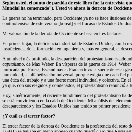
Según usted, el punto de partida de este libro fue la entrevista q
Mundial ha comenzado”). Usted ve ahora la derrota de Occident
La guerra no ha terminado, pero Occidente ya no se hace ilusiones de q
contraofensiva de este verano [boreal] y el fracaso de Estados Unidos
Mi valoración de la derrota de Occidente se basa en tres factores.
En primer lugar, la deficiencia industrial de Estados Unidos, con la re
insuficiencia de la formación en ingeniería y, más en general, el de
A un nivel más profundo, la desaparición del protestantismo estadoun
capitalismo
, de Max Weber. En vísperas de la guerra de 1914, Weber c
unificada por Prusia, Escandinavia. Francia tuvo la suerte de estar ge
humanidad, la alfabetización universal, porque exigía que cada fiel p
una ética del trabajo y a una fuerte moral individual y colectiva. En
ya que, con sus elegidos y condenados, el protestantismo renunció a l
Hoy, simétricamente, el reciente hundimiento del protestantismo ha des
se está convirtiendo en la caída de Occidente. Mi análisis del element
desapareciendo y los Estados Unidos han tenido su primer presidente
¿Y cuál es el tercer factor?
El tercer factor de la derrota de Occidente es la preferencia del res
LGBT) se hallaba en pleno apogeo cuando quedó claro que Rusia estab