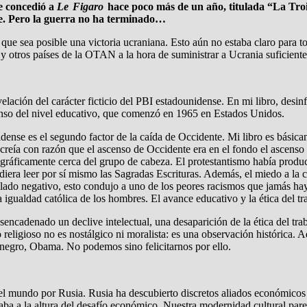
ue concedió a
Le Figaro
hace poco más de un año, titulada “La Tr
e. Pero la guerra no ha terminado…
ue sea posible una victoria ucraniana. Esto aún no estaba claro para to
 y otros países de la OTAN a la hora de suministrar a Ucrania suficient
velación del carácter ficticio del PBI estadounidense. En mi libro, desinf
scenso del nivel educativo, que comenzó en 1965 en Estados Unidos.
idense es el segundo factor de la caída de Occidente. Mi libro es básic
reía con razón que el ascenso de Occidente era en el fondo el ascenso
ográficamente cerca del grupo de cabeza. El protestantismo había produci
udiera leer por sí mismo las Sagradas Escrituras. Además, el miedo a la
 el lado negativo, esto condujo a uno de los peores racismos que jamás 
a igualdad católica de los hombres. El avance educativo y la ética del t
encadenado un declive intelectual, una desaparición de la ética del tra
o religioso no es nostálgico ni moralista: es una observación histórica.
 negro, Obama. No podemos sino felicitarnos por ello.
to del mundo por Rusia. Rusia ha descubierto discretos aliados económico
a a la altura del desafío económico. Nuestra modernidad cultural par