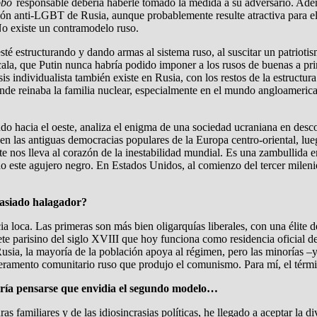
fobo
responsable debería haberle tomado la medida a su adversario. Ad
ión anti-LGBT de Rusia, aunque probablemente resulte atractiva para el 
No existe un contramodelo ruso.
té estructurando y dando armas al sistema ruso, al suscitar un patrioti
escala, que Putin nunca habría podido imponer a los rusos de buenas a p
isis individualista también existe en Rusia, con los restos de la estruc
onde reinaba la familia nuclear, especialmente en el mundo angloameric
ndo hacia el oeste, analiza el enigma de una sociedad ucraniana en desc
n las antiguas democracias populares de la Europa centro-oriental, luego 
e nos lleva al corazón de la inestabilidad mundial. Es una zambullida 
do este agujero negro. En Estados Unidos, al comienzo del tercer milenio
masiado halagador?
a loca. Las primeras son más bien oligarquías liberales, con una élite 
 parisino del siglo XVIII que hoy funciona como residencia oficial del p
Rusia, la mayoría de la población apoya al régimen, pero las minorías –
mperamento comunitario ruso que produjo el comunismo. Para mí, el térm
podría pensarse que envidia el segundo modelo…
as familiares y de las idiosincrasias políticas, he llegado a aceptar la 