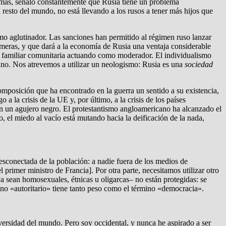
emás, señalo constantemente que Rusia tiene un problema
resto del mundo, no está llevando a los rusos a tener más hijos que
smo aglutinador. Las sanciones han permitido al régimen ruso lanzar
rimeras, y que dará a la economía de Rusia una ventaja considerable
tura familiar comunitaria actuando como moderador. El individualismo
ano. Nos atrevemos a utilizar un neologismo: Rusia es una
sociedad
omposición que ha encontrado en la guerra un sentido a su existencia,
a la crisis de la UE y, por último, a la crisis de los países
en un agujero negro. El protestantismo angloamericano ha alcanzado el
, el miedo al vacío está mutando hacia la deificación de la nada,
desconectada de la población: a nadie fuera de los medios de
rimer ministro de Francia]. Por otra parte, necesitamos utilizar otro
ya sean homosexuales, étnicas u oligarcas– no están protegidas: se
ino «autoritario» tiene tanto peso como el término «democracia».
diversidad del mundo. Pero soy occidental, y nunca he aspirado a ser