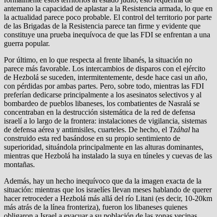
antemano la capacidad de aplastar a la Resistencia armada, lo que en
la actualidad parece poco probable. El control del territorio por parte
de las Brigadas de la Resistencia parece tan firme y evidente que
constituye una prueba inequívoca de que las FDI se enfrentan a una
guerra popular.
Por último, en lo que respecta al frente libanés, la situación no
parece más favorable. Los intercambios de disparos con el ejército
de Hezbolá se suceden, intermitentemente, desde hace casi un año,
con pérdidas por ambas partes. Pero, sobre todo, mientras las FDI
preferían dedicarse principalmente a los asesinatos selectivos y al
bombardeo de pueblos libaneses, los combatientes de Nasralá se
concentraban en la destrucción sistemática de la red de defensa
israelí a lo largo de la frontera: instalaciones de vigilancia, sistemas
de defensa aérea y antimisiles, cuarteles. De hecho, el
Tzáhal
ha
construido esta red basándose en su propio sentimiento de
superioridad, situándola principalmente en las alturas dominantes,
mientras que Hezbolá ha instalado la suya en túneles y cuevas de las
montañas.
Además, hay un hecho inequívoco que da la imagen exacta de la
situación: mientras que los israelíes llevan meses hablando de querer
hacer retroceder a Hezbolá más allá del río Litani (es decir, 10-20km
más atrás de la línea fronteriza), fueron los libaneses quienes
obligaron a Israel a evacuar a su población de las zonas vecinas.