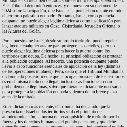
Mundial en su dictamen de 2004 sobre el muro del
apartheid
israelí.
Y el Tribunal determinó entonces, y de nuevo en su dictamen de
2024 sobre la ocupación, que Israel es la potencia ocupante en todo
el territorio palestino ocupado. Por tanto, Israel, como potencia
ocupante, no puede alegar legítima defensa como justificación para
lanzar ataques militares en Gaza, Cisjordania, Jerusalén Oriental o
las Alturas del Golán.
Por supuesto que Israel, desde su propio territorio, puede repeler
legalmente cualquier ataque para proteger a sus civiles, pero no
puede alegar legítima defensa para hacer la guerra contra los
territorios que ocupa. De hecho, su principal obligación es proteger
a la población ocupada. Al hacerlo, una potencia ocupante puede
llevar a cabo funciones esenciales de aplicación de la ley (distintas
de las operaciones militares). Pero, dado que el Tribunal Mundial ha
dictaminado posteriormente que la ocupación israelí de los territorios
es en sí misma totalmente ilegal, incluso esas funciones serían
probablemente ilegítimas, salvo que fueran estrictamente necesarias
para proteger a la población ocupada y dentro de un breve plazo
antes de la retirada.
En su dictamen más reciente, el Tribunal ha declarado que la
presencia de Israel en los territorios viola el principio de
autodeterminación, la norma de no adquisición de territorio por la
fuerza y los derechos humanos del pueblo palestino; y que debe
poner fin rápidamente a su presencia, así como indemnizar al pueblo