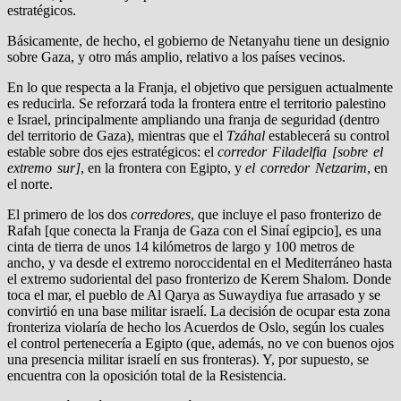
estratégicos.
Básicamente, de hecho, el gobierno de Netanyahu tiene un designio
sobre Gaza, y otro más amplio, relativo a los países vecinos.
En lo que respecta a la Franja, el objetivo que persiguen actualmente
es reducirla. Se reforzará toda la frontera entre el territorio palestino
e Israel, principalmente ampliando una franja de seguridad (dentro
del territorio de Gaza), mientras que el
Tzáhal
establecerá su control
estable sobre dos ejes estratégicos: el
corredor Filadelfia [sobre el
extremo sur]
, en la frontera con Egipto, y
el corredor Netzarim
, en
el norte.
El primero de los dos
corredores
, que incluye el paso fronterizo de
Rafah [que conecta la Franja de Gaza con el Sinaí egipcio], es una
cinta de tierra de unos 14 kilómetros de largo y 100 metros de
ancho, y va desde el extremo noroccidental en el Mediterráneo hasta
el extremo sudoriental del paso fronterizo de Kerem Shalom. Donde
toca el mar, el pueblo de Al Qarya as Suwaydiya fue arrasado y se
convirtió en una base militar israelí. La decisión de ocupar esta zona
fronteriza violaría de hecho los Acuerdos de Oslo, según los cuales
el control pertenecería a Egipto (que, además, no ve con buenos ojos
una presencia militar israelí en sus fronteras). Y, por supuesto, se
encuentra con la oposición total de la Resistencia.