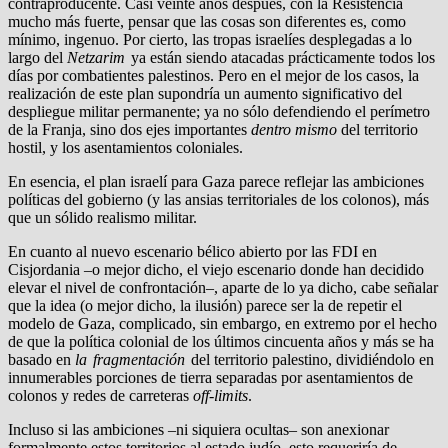
contraproducente. Casi veinte años después, con la Resistencia
mucho más fuerte, pensar que las cosas son diferentes es, como
mínimo, ingenuo. Por cierto, las tropas israelíes desplegadas a lo
largo del
Netzarim
ya están siendo atacadas prácticamente todos los
días por combatientes palestinos. Pero en el mejor de los casos, la
realización de este plan supondría un aumento significativo del
despliegue militar permanente; ya no sólo defendiendo el perímetro
de la Franja, sino dos ejes importantes
dentro
mismo
del territorio
hostil, y los asentamientos coloniales.
En esencia, el plan israelí para Gaza parece reflejar las ambiciones
políticas del gobierno (y las ansias territoriales de los colonos), más
que un sólido realismo militar.
En cuanto al nuevo escenario bélico abierto por las FDI en
Cisjordania –o mejor dicho, el viejo escenario donde han decidido
elevar el nivel de confrontación–, aparte de lo ya dicho, cabe señalar
que la idea (o mejor dicho, la ilusión) parece ser la de repetir el
modelo de Gaza, complicado, sin embargo, en extremo por el hecho
de que la política colonial de los últimos cincuenta años y más se ha
basado en
la fragmentación
del territorio palestino, dividiéndolo en
innumerables porciones de tierra separadas por asentamientos de
colonos y redes de carreteras
off-limits
.
Incluso si las ambiciones –ni siquiera ocultas– son anexionar
formalmente estos territorios al estado judío, esto requeriría de