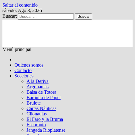
Saltar al contenido
sábado, Ago 8, 2026
Buscar:
Kalewche
Quincenario digital
Menú principal
Quiénes somos
Contacto
Secciones
A la Deriva
Argonautas
Balsa de Totora
Barquito de Papel
Brulote
Cartas Náuticas
Clionautas
El Faro y la Bruma
Escorbuto
Jangada Rioplatense