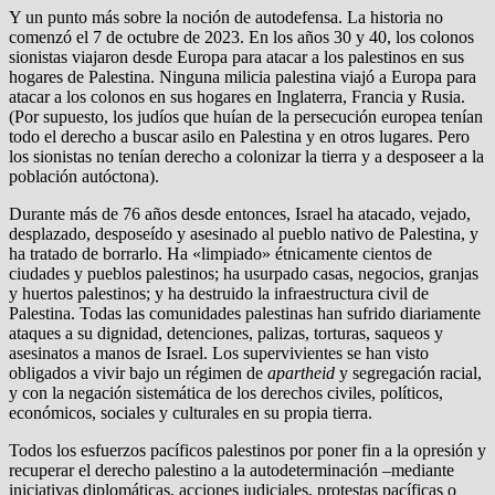
Y un punto más sobre la noción de autodefensa. La historia no
comenzó el 7 de octubre de 2023. En los años 30 y 40, los colonos
sionistas viajaron desde Europa para atacar a los palestinos en sus
hogares de Palestina. Ninguna milicia palestina viajó a Europa para
atacar a los colonos en sus hogares en Inglaterra, Francia y Rusia.
(Por supuesto, los judíos que huían de la persecución europea tenían
todo el derecho a buscar asilo en Palestina y en otros lugares. Pero
los sionistas no tenían derecho a colonizar la tierra y a desposeer a la
población autóctona).
Durante más de 76 años desde entonces, Israel ha atacado, vejado,
desplazado, desposeído y asesinado al pueblo nativo de Palestina, y
ha tratado de borrarlo. Ha «limpiado» étnicamente cientos de
ciudades y pueblos palestinos; ha usurpado casas, negocios, granjas
y huertos palestinos; y ha destruido la infraestructura civil de
Palestina. Todas las comunidades palestinas han sufrido diariamente
ataques a su dignidad, detenciones, palizas, torturas, saqueos y
asesinatos a manos de Israel. Los supervivientes se han visto
obligados a vivir bajo un régimen de
apartheid
y segregación racial,
y con la negación sistemática de los derechos civiles, políticos,
económicos, sociales y culturales en su propia tierra.
Todos los esfuerzos pacíficos palestinos por poner fin a la opresión y
recuperar el derecho palestino a la autodeterminación –mediante
iniciativas diplomáticas, acciones judiciales, protestas pacíficas o