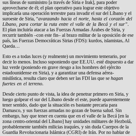
sus líneas de suministro [a través de Siria e Irak], para poder
aprovecharse de él; el plan operativo para lograr este objetivo
implicaría una operación terrestre para invadir el sur del Líbano y el
suroeste de Siria, “
avanzando hacia el norte, hasta el corazón del
Líbano, para cortar la ruta entre el valle de la Becá y el sur”
.
El plan incluiría atacar a las Fuerzas Armadas Árabes de Siria, y
recurrir también –con este fin– al brazo militar de la oposición de ese
país, las Fuerzas Democráticas Sirias (FDS): kurdos, islamistas, Al
Qaeda…
Esto es a todas luces (y realmente) un movimiento temerario, por
decir lo menos. Incluso suponiendo que EE.UU. esté dispuesto a dar
luz verde (poniendo en grave riesgo a los hombres del ejército
estadounidense en Siria), y a garantizar una defensa aérea-
misilística, resulta claro que deben ser las FDI las que se
hagan
fuertes en el terreno
.
Desde cierto punto de vista, la idea de penetrar primero en Siria, y
luego golpear el sur del Líbano desde el este, puede aparentemente
tener sentido, dado que la situación es bastante precaria para
Damasco, y sus fuerzas armadas no gozan de buena salud. Sin
embargo, hay que tener en cuenta que en el valle de la Becá [en la
zona centro-oriental del Líbano] hay unidades militares de Hezbolá,
probablemente también milicias iraquíes, y sin duda Cuerpos de la
Guardia Revolucionaria Islámica (CGRI) de Irán. Por no hablar de