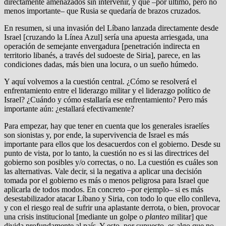
directamente amenazados sin intervenir, y que –por último, pero no
menos importante– que Rusia se quedaría de brazos cruzados.
En resumen, si una invasión del Líbano lanzada directamente desde
Israel [cruzando la Línea Azul] sería una apuesta arriesgada, una
operación de semejante envergadura [penetración indirecta en
territorio libanés, a través del sudoeste de Siria], parece, en las
condiciones dadas, más bien una locura, o un sueño húmedo.
Y aquí volvemos a la cuestión central. ¿Cómo se resolverá el
enfrentamiento entre el liderazgo militar y el liderazgo político de
Israel? ¿Cuándo y cómo estallaría ese enfrentamiento? Pero más
importante aún: ¿estallará efectivamente?
Para empezar, hay que tener en cuenta que los generales israelíes
son sionistas y, por ende, la supervivencia de Israel es más
importante para ellos que los desacuerdos con el gobierno. Desde su
punto de vista, por lo tanto, la cuestión no es si las directrices del
gobierno son posibles y/o correctas, o no. La cuestión es cuáles son
las alternativas. Vale decir, si la negativa a aplicar una decisión
tomada por el gobierno es más o menos peligrosa para Israel que
aplicarla de todos modos. En concreto –por ejemplo– si es más
desestabilizador atacar Líbano y Siria, con todo lo que ello conlleva,
y con el riesgo real de sufrir una aplastante derrota, o bien, provocar
una crisis institucional [mediante un golpe o
planteo
militar] que
divida profundamente al país. Y esto, por supuesto, es algo que no