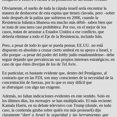
Obviamente, el sueño de toda la cúpula israelí sería encontrar la
manera de deshacerse de esta espina que tienen clavada, pero –sobre
todo después de la paliza que sufrieron en 2006, cuando la
Resistencia Islámica libanesa era mucho más débil– saben bien que
se trata de una tarea casi prohibitiva. Por eso, en el mejor de los
casos, tratan de arrastrar a Estados Unidos a ese conflicto, que
debería eliminar a todo el Eje de la Resistencia, incluido Irán.
Pero, a pesar de todo lo que se pueda pensar, EE.UU. no está
dispuesto en absoluto a cruzar cierto umbral en su apoyo a Israel, y
ello porque –a pesar del poder del
lobby
judío estadounidense– debe
seguir dejando que prevalezcan sus propios intereses estratégicos, en
caso de que éstos diverjan de los de Tel Aviv.
En particular, es bastante evidente que, dentro del Pentágono, al
contrario que en las FDI, son muy conscientes de la necesidad de la
concentración de fuerzas, por lo que es muy difícil que
se
distraigan
con algo tan exigente.
Además, no faltan indicaciones evidentes en este sentido. Solo en
los últimos días, los
mensajes
se han multiplicado. El más reciente:
Kamala Harris, en su debate televisivo con Trump (donde, en todo
caso, la contienda giraba sobre quién era más proisraelí) dijo
claramente “
daré a Israel la seguridad y las herramientas que