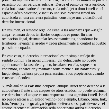
palestino por las pérdidas sufridas. Desde el punto de vista jurídico,
cada bota israelí sobre el terreno, cada misil, jet o dron israelí en el
espacio aéreo palestino, e incluso una sola bicicleta israelí no
autorizada en una carretera palestina, constituye una violación del
derecho internacional.
En resumen, el remedio legal de Israel a las amenazas que –según
alega– emanan de los territorios ocupados es poner fin a su
ocupación ilegal, desmantelar los asentamientos, abandonar los
territorios, levantar el asedio y ceder plenamente el control al pueblo
palestino ocupado.
En este caso, el derecho internacional es un simple reflejo del
sentido común y la moral universal. Un delincuente no puede
apoderarse de la casa de alguien, instalarse en ella, saquear su
contenido, encarcelar y maltratar brutalmente a sus habitantes, y
luego alegar defensa propia para asesinar a los propietarios cuando
éstos se defienden.
Y, más allá de la Palestina ocupada, aunque Israel tiene derecho a la
autodefensa frente a los ataques de otros estados, no puede reclamar
ese derecho si el ataque es una respuesta a una agresión israelí. Israel
no puede atacar a un estado vecino (por ejemplo, Líbano, Siria, Irak,
Irán, Yemen) y luego alegar legítima defensa si ese país devuelve el
ataque. Aceptar tal afirmación sería poner patas arriba el derecho