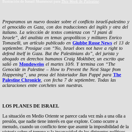
Ilustración de Ismail Shammout para
This Week In Palestine
.
Preparamos un nuevo
dossier
sobre el conflicto israelí-palestino y
el genocidio en Gaza, con dos traducciones del inglés y otra del
italiano. La selección de textos comienza con “I piani di
Israele”, del analista en temas geopolíticos y militares Enrico
Tomaselli, un artículo publicado en
Giubbe Rosse News
el 13 de
septiembre. Prosigue con “No, Israel does not have a right to
defend itself in Gaza. But the Palestinians do”, del jurista y
abogado en derechos humanos Craig Mokhiber, un escrito que
salió en
Mondoweiss
el martes 10/9. Y termina con “The
Genocide in Palestine – How to Prevent the Next Stage from
Happening”, una prosa del historiador Ilan Pappé para
The
Palestine Chronicle
, con fecha 7 de septiembre. Todas las
aclaraciones entre corchetes son nuestras.
LOS PLANES DE ISRAEL
La situación en Medio Oriente se parece cada vez más a una olla a
presión, que nadie tiene interés en que explote. Como ocurre a
menudo, cuando un conflicto tiene que asumir la imposibilidad de la
victoria sobre el terreno y la incapacidad de los dirigentes políticos