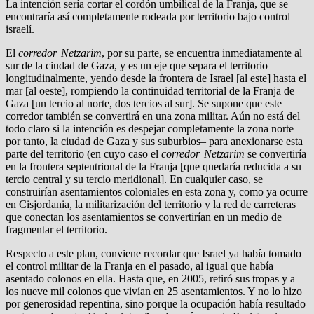
La intención sería cortar el cordón umbilical de la Franja, que se
encontraría así completamente rodeada por territorio bajo control
israelí.
El
corredor Netzarim
, por su parte, se encuentra inmediatamente al
sur de la ciudad de Gaza, y es un eje que separa el territorio
longitudinalmente, yendo desde la frontera de Israel [al este] hasta el
mar [al oeste], rompiendo la continuidad territorial de la Franja de
Gaza [un tercio al norte, dos tercios al sur]. Se supone que este
corredor también se convertirá en una zona militar. Aún no está del
todo claro si la intención es despejar completamente la zona norte –
por tanto, la ciudad de Gaza y sus suburbios– para anexionarse esta
parte del territorio (en cuyo caso el
corredor Netzarim
se convertiría
en la frontera septentrional de la Franja [que quedaría reducida a su
tercio central y su tercio meridional]. En cualquier caso, se
construirían asentamientos coloniales en esta zona y, como ya ocurre
en Cisjordania, la militarización del territorio y la red de carreteras
que conectan los asentamientos se convertirían en un medio de
fragmentar el territorio.
Respecto a este plan, conviene recordar que Israel ya había tomado
el control militar de la Franja en el pasado, al igual que había
asentado colonos en ella. Hasta que, en 2005, retiró sus tropas y a
los nueve mil colonos que vivían en 25 asentamientos. Y no lo hizo
por generosidad repentina, sino porque la ocupación había resultado