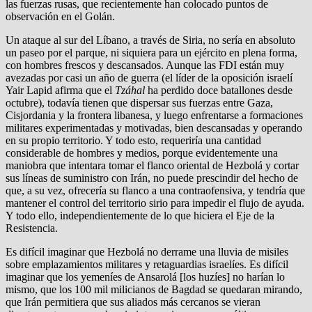
las fuerzas rusas, que recientemente han colocado puntos de
observación en el Golán.
Un ataque al sur del Líbano, a través de Siria, no sería en absoluto
un paseo por el parque, ni siquiera para un ejército en plena forma,
con hombres frescos y descansados. Aunque las FDI están muy
avezadas por casi un año de guerra (el líder de la oposición israelí
Yair Lapid afirma que el
Tzáhal
ha perdido doce batallones desde
octubre), todavía tienen que dispersar sus fuerzas entre Gaza,
Cisjordania y la frontera libanesa, y luego enfrentarse a formaciones
militares experimentadas y motivadas, bien descansadas y operando
en su propio territorio. Y todo esto, requeriría una cantidad
considerable de hombres y medios, porque evidentemente una
maniobra que intentara tomar el flanco oriental de Hezbolá y cortar
sus líneas de suministro con Irán, no puede prescindir del hecho de
que, a su vez, ofrecería su flanco a una contraofensiva, y tendría que
mantener el control del territorio sirio para impedir el flujo de ayuda.
Y todo ello, independientemente de lo que hiciera el Eje de la
Resistencia.
Es difícil imaginar que Hezbolá no derrame una lluvia de misiles
sobre emplazamientos militares y retaguardias israelíes. Es difícil
imaginar que los yemeníes de Ansarolá [los huzíes] no harían lo
mismo, que los 100 mil milicianos de Bagdad se quedaran mirando,
que Irán permitiera que sus aliados más cercanos se vieran