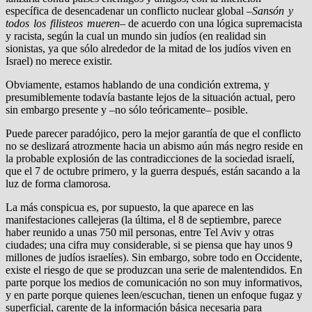
específica de desencadenar un conflicto nuclear global –
Sansón y
todos los filisteos mueren
– de acuerdo con una lógica supremacista
y racista, según la cual un mundo sin judíos (en realidad sin
sionistas, ya que sólo alrededor de la mitad de los judíos viven en
Israel) no merece existir.
Obviamente, estamos hablando de una condición extrema, y
presumiblemente todavía bastante lejos de la situación actual, pero
sin embargo presente y –no sólo teóricamente– posible.
Puede parecer paradójico, pero la mejor garantía de que el conflicto
no se deslizará atrozmente hacia un abismo aún más negro reside en
la probable explosión de las contradicciones de la sociedad israelí,
que el 7 de octubre primero, y la guerra después, están sacando a la
luz de forma clamorosa.
La más conspicua es, por supuesto, la que aparece en las
manifestaciones callejeras (la última, el 8 de septiembre, parece
haber reunido a unas 750 mil personas, entre Tel Aviv y otras
ciudades; una cifra muy considerable, si se piensa que hay unos 9
millones de judíos israelíes). Sin embargo, sobre todo en Occidente,
existe el riesgo de que se produzcan una serie de malentendidos. En
parte porque los medios de comunicación no son muy informativos,
y en parte porque quienes leen/escuchan, tienen un enfoque fugaz y
superficial, carente de la información básica necesaria para