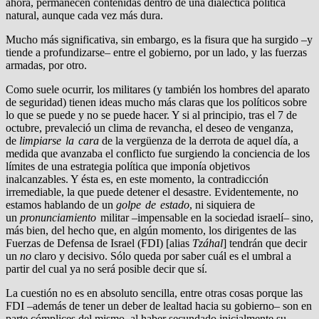
ahora, permanecen contenidas dentro de una dialéctica política
natural, aunque cada vez más dura.
Mucho más significativa, sin embargo, es la fisura que ha surgido –y
tiende a profundizarse– entre el gobierno, por un lado, y las fuerzas
armadas, por otro.
Como suele ocurrir, los militares (y también los hombres del aparato
de seguridad) tienen ideas mucho más claras que los políticos sobre
lo que se puede y no se puede hacer. Y si al principio, tras el 7 de
octubre, prevaleció un clima de revancha, el deseo de venganza,
de
limpiarse la cara
de la vergüenza de la derrota de aquel día, a
medida que avanzaba el conflicto fue surgiendo la conciencia de los
límites de una estrategia política que imponía objetivos
inalcanzables. Y ésta es, en este momento, la contradicción
irremediable, la que puede detener el desastre. Evidentemente, no
estamos hablando de un
golpe de estado
, ni siquiera de
un
pronunciamiento
militar –impensable en la sociedad israelí– sino,
más bien, del hecho que, en algún momento, los dirigentes de las
Fuerzas de Defensa de Israel (FDI) [alias
Tzáhal
] tendrán que decir
un
no
claro y decisivo. Sólo queda por saber cuál es el umbral a
partir del cual ya no será posible decir que sí.
La cuestión no es en absoluto sencilla, entre otras cosas porque las
FDI –además de tener un deber de lealtad hacia su gobierno– son en
parte cómplices del mismo, al haber secundado inicialmente su