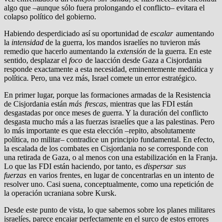
algo que –aunque sólo fuera prolongando el conflicto– evitara el
colapso político del gobierno.
Habiendo desperdiciado así su oportunidad de
escalar
aumentando
la
intensidad
de la guerra, los mandos israelíes no tuvieron más
remedio que hacerlo aumentando la
extensión
de la guerra. En este
sentido, desplazar el
foco
de laacción desde Gaza a Cisjordania
responde exactamente a esta necesidad, eminentemente mediática y
política. Pero, una vez más, Israel comete un error estratégico.
En primer lugar, porque las formaciones armadas de la Resistencia
de Cisjordania están
más frescas
, mientras que las FDI están
desgastadas por once meses de guerra. Y la duración del conflicto
desgasta mucho más a las fuerzas israelíes que a las palestinas. Pero
lo más importante es que esta elección –repito, absolutamente
política, no militar– contradice un principio fundamental. En efecto,
la escalada de los combates en Cisjordania no se corresponde con
una retirada de Gaza, o al menos con una estabilización en la Franja.
Lo que las FDI están haciendo, por tanto, es
dispersar sus
fuerzas
en varios frentes, en lugar de concentrarlas en un intento de
resolver uno. Casi suena, conceptualmente, como una repetición de
la operación ucraniana sobre Kursk.
Desde este punto de vista, lo que sabemos sobre los planes militares
israelíes, parece encajar perfectamente en el surco de estos errores