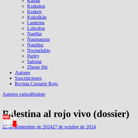
Kamal
Krakatoa
Kraken
Kukulkán
Lanterna
Lobodon
Naglfar
Naumaquia
Nautilus
Nocturlabio
Parley
Saloma
Zheng Shi
Autores
Suscripciones
Revista Corsario Rojo
Autores varios
Brulote
Palestina al rojo vivo (dossier)
22 de septiembre de 2024
27 de octubre de 2024