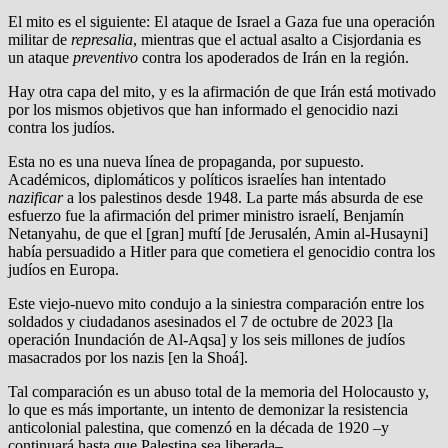
El mito es el siguiente: El ataque de Israel a Gaza fue una operación
militar de
represalia
, mientras que el actual asalto a Cisjordania es
un ataque
preventivo
contra los apoderados de Irán en la región.
Hay otra capa del mito, y es la afirmación de que Irán está motivado
por los mismos objetivos que han informado el genocidio nazi
contra los judíos.
Esta no es una nueva línea de propaganda, por supuesto.
Académicos, diplomáticos y políticos israelíes han intentado
nazificar
a los palestinos desde 1948. La parte más absurda de ese
esfuerzo fue la afirmación del primer ministro israelí, Benjamín
Netanyahu, de que el [gran] muftí [de Jerusalén, Amin al-Husayni]
había persuadido a Hitler para que cometiera el genocidio contra los
judíos en Europa.
Este viejo-nuevo mito condujo a la siniestra comparación entre los
soldados y ciudadanos asesinados el 7 de octubre de 2023 [la
operación Inundación de Al-Aqsa] y los seis millones de judíos
masacrados por los nazis [en la Shoá].
Tal comparación es un abuso total de la memoria del Holocausto y,
lo que es más importante, un intento de demonizar la resistencia
anticolonial palestina, que comenzó en la década de 1920 –y
continuará hasta que Palestina sea liberada–.