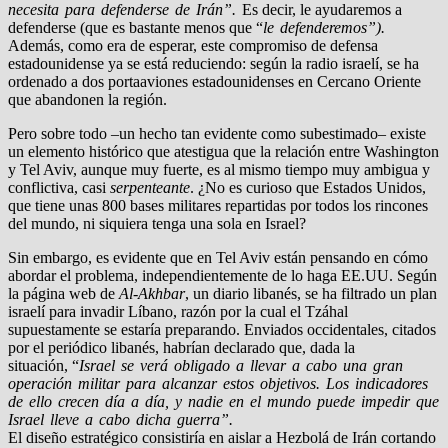
necesita para defenderse de Irán”.
Es decir, le ayudaremos a
defenderse (que es bastante menos que “
le defenderemos”).
Además, como era de esperar, este compromiso de defensa
estadounidense ya se está reduciendo: según la radio israelí, se ha
ordenado a dos portaaviones estadounidenses en Cercano Oriente
que abandonen la región.
Pero sobre todo –un hecho tan evidente como subestimado– existe
un elemento histórico que atestigua que la relación entre Washington
y Tel Aviv, aunque muy fuerte, es al mismo tiempo muy ambigua y
conflictiva, casi
serpenteante
. ¿No es curioso que Estados Unidos,
que tiene unas 800 bases militares repartidas por todos los rincones
del mundo, ni siquiera tenga una sola en Israel?
Sin embargo, es evidente que en Tel Aviv están pensando en cómo
abordar el problema, independientemente de lo haga EE.UU. Según
la página web de
Al-Akhbar
, un diario libanés, se ha filtrado un plan
israelí para invadir Líbano, razón por la cual el Tzáhal
supuestamente se estaría preparando. Enviados occidentales, citados
por el periódico libanés, habrían declarado que, dada la
situación, “
Israel se verá obligado a llevar a cabo una gran
operación militar para alcanzar estos objetivos. Los indicadores
de ello crecen día a día, y nadie en el mundo puede impedir que
Israel lleve a cabo dicha guerra”
.
El diseño estratégico consistiría en aislar a Hezbolá de Irán cortando