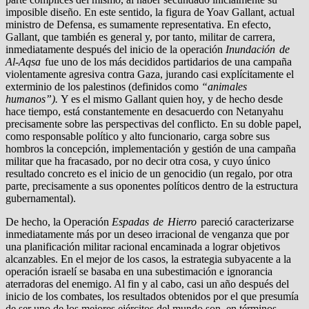
imposible diseño. En este sentido, la figura de Yoav Gallant, actual
ministro de Defensa, es sumamente representativa. En efecto,
Gallant, que también es general y, por tanto, militar de carrera,
inmediatamente después del inicio de la operación
Inundación de
Al-Aqsa
fue uno de los más decididos partidarios de una campaña
violentamente agresiva contra Gaza, jurando casi explícitamente el
exterminio de los palestinos (definidos como
“animales
humanos”).
Y es el mismo Gallant quien hoy, y de hecho desde
hace tiempo, está constantemente en desacuerdo con Netanyahu
precisamente sobre las perspectivas del conflicto. En su doble papel,
como responsable político y alto funcionario, carga sobre sus
hombros la concepción, implementación y gestión de una campaña
militar que ha fracasado, por no decir otra cosa, y cuyo único
resultado concreto es el inicio de un genocidio (un regalo, por otra
parte, precisamente a sus oponentes políticos dentro de la estructura
gubernamental).
De hecho, la Operación
Espadas de Hierro
pareció caracterizarse
inmediatamente más por un deseo irracional de venganza que por
una planificación militar racional encaminada a lograr objetivos
alcanzables. En el mejor de los casos, la estrategia subyacente a la
operación israelí se basaba en una subestimación e ignorancia
aterradoras del enemigo. Al fin y al cabo, casi un año después del
inicio de los combates, los resultados obtenidos por el que presumía
de ser uno de los mejores ejércitos del mundo son, en términos