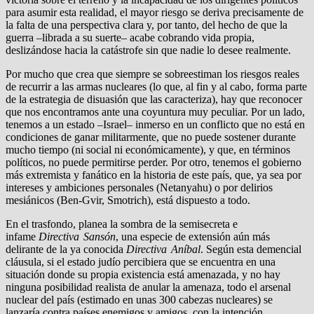
para asumir esta realidad, el mayor riesgo se deriva precisamente de
la falta de una perspectiva clara y, por tanto, del hecho de que la
guerra –librada a su suerte– acabe cobrando vida propia,
deslizándose hacia la catástrofe sin que nadie lo desee realmente.
Por mucho que crea que siempre se sobreestiman los riesgos reales
de recurrir a las armas nucleares (lo que, al fin y al cabo, forma parte
de la estrategia de disuasión que las caracteriza), hay que reconocer
que nos encontramos ante una coyuntura muy peculiar. Por un lado,
tenemos a un estado –Israel– inmerso en un conflicto que no está en
condiciones de ganar militarmente, que no puede sostener durante
mucho tiempo (ni social ni económicamente), y que, en términos
políticos, no puede permitirse perder. Por otro, tenemos el gobierno
más extremista y fanático en la historia de este país, que, ya sea por
intereses y ambiciones personales (Netanyahu) o por delirios
mesiánicos (Ben-Gvir, Smotrich), está dispuesto a todo.
En el trasfondo, planea la sombra de la semisecreta e
infame
Directiva Sansón
, una especie de extensión aún más
delirante de la ya conocida
Directiva Aníbal
. Según esta demencial
cláusula, si el estado judío percibiera que se encuentra en una
situación donde su propia existencia está amenazada, y no hay
ninguna posibilidad realista de anular la amenaza, todo el arsenal
nuclear del país (estimado en unas 300 cabezas nucleares) se
lanzaría contra países enemigos y amigos, con la intención