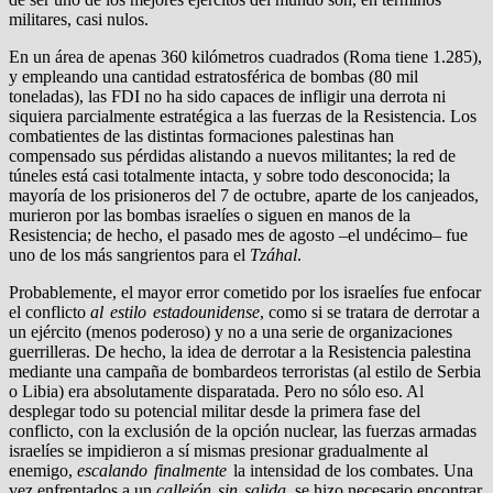
militares, casi nulos.
En un área de apenas 360 kilómetros cuadrados (Roma tiene 1.285),
y empleando una cantidad estratosférica de bombas (80 mil
toneladas), las FDI no ha sido capaces de infligir una derrota ni
siquiera parcialmente estratégica a las fuerzas de la Resistencia. Los
combatientes de las distintas formaciones palestinas han
compensado sus pérdidas alistando a nuevos militantes; la red de
túneles está casi totalmente intacta, y sobre todo desconocida; la
mayoría de los prisioneros del 7 de octubre, aparte de los canjeados,
murieron por las bombas israelíes o siguen en manos de la
Resistencia; de hecho, el pasado mes de agosto –el undécimo– fue
uno de los más sangrientos para el
Tzáhal
.
Probablemente, el mayor error cometido por los israelíes fue enfocar
el conflicto
al estilo estadounidense
, como si se tratara de derrotar a
un ejército (menos poderoso) y no a una serie de organizaciones
guerrilleras. De hecho, la idea de derrotar a la Resistencia palestina
mediante una campaña de bombardeos terroristas (al estilo de Serbia
o Libia) era absolutamente disparatada. Pero no sólo eso. Al
desplegar todo su potencial militar desde la primera fase del
conflicto, con la exclusión de la opción nuclear, las fuerzas armadas
israelíes se impidieron a sí mismas presionar gradualmente al
enemigo,
escalando finalmente
la intensidad de los combates. Una
vez enfrentados a un
callejón sin salida
, se hizo necesario encontrar