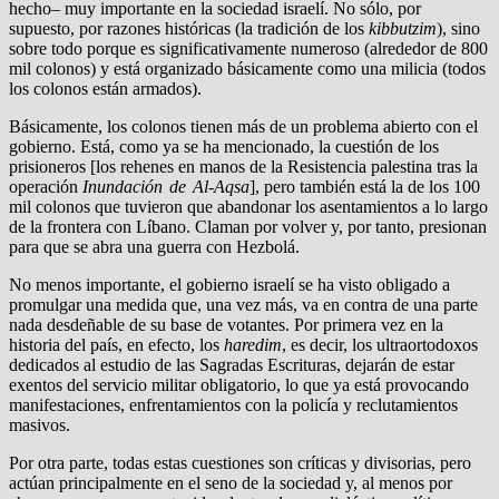
hecho– muy importante en la sociedad israelí. No sólo, por
supuesto, por razones históricas (la tradición de los
kibbutzim
), sino
sobre todo porque es significativamente numeroso (alrededor de 800
mil colonos) y está organizado básicamente como una milicia (todos
los colonos están armados).
Básicamente, los colonos tienen más de un problema abierto con el
gobierno. Está, como ya se ha mencionado, la cuestión de los
prisioneros [los rehenes en manos de la Resistencia palestina tras la
operación
Inundación de Al-Aqsa
], pero también está la de los 100
mil colonos que tuvieron que abandonar los asentamientos a lo largo
de la frontera con Líbano. Claman por volver y, por tanto, presionan
para que se abra una guerra con Hezbolá.
No menos importante, el gobierno israelí se ha visto obligado a
promulgar una medida que, una vez más, va en contra de una parte
nada desdeñable de su base de votantes. Por primera vez en la
historia del país, en efecto, los
haredim
, es decir, los ultraortodoxos
dedicados al estudio de las Sagradas Escrituras, dejarán de estar
exentos del servicio militar obligatorio, lo que ya está provocando
manifestaciones, enfrentamientos con la policía y reclutamientos
masivos.
Por otra parte, todas estas cuestiones son críticas y divisorias, pero
actúan principalmente en el seno de la sociedad y, al menos por