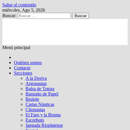
Saltar al contenido
miércoles, Ago 5, 2026
Buscar:
Kalewche
Quincenario digital
Menú principal
Quiénes somos
Contacto
Secciones
A la Deriva
Argonautas
Balsa de Totora
Barquito de Papel
Brulote
Cartas Náuticas
Clionautas
El Faro y la Bruma
Escorbuto
Jangada Rioplatense