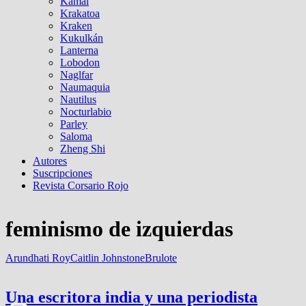
Kamal
Krakatoa
Kraken
Kukulkán
Lanterna
Lobodon
Naglfar
Naumaquia
Nautilus
Nocturlabio
Parley
Saloma
Zheng Shi
Autores
Suscripciones
Revista Corsario Rojo
feminismo de izquierdas
Arundhati Roy
Caitlin Johnstone
Brulote
Una escritora india y una periodista