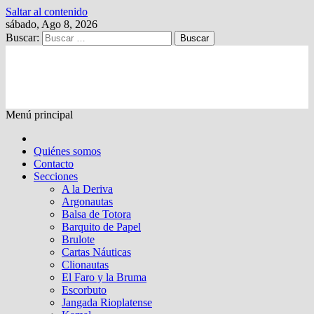
Saltar al contenido
sábado, Ago 8, 2026
Buscar:
Kalewche
Quincenario digital
Menú principal
Quiénes somos
Contacto
Secciones
A la Deriva
Argonautas
Balsa de Totora
Barquito de Papel
Brulote
Cartas Náuticas
Clionautas
El Faro y la Bruma
Escorbuto
Jangada Rioplatense