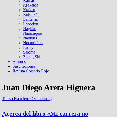
Kamal
Krakatoa
Kraken
Kukulkán
Lanterna
Lobodon
Naglfar
Naumaquia
Nautilus
Nocturlabio
Parley
Saloma
Zheng Shi
Autores
Suscripciones
Revista Corsario Rojo
Juan Diego Areta Higuera
Teresa Escudero Ozores
Parley
Acerca del libro «Mi carrera no