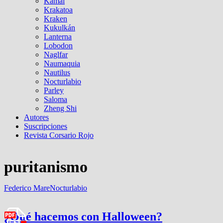
Kamal
Krakatoa
Kraken
Kukulkán
Lanterna
Lobodon
Naglfar
Naumaquia
Nautilus
Nocturlabio
Parley
Saloma
Zheng Shi
Autores
Suscripciones
Revista Corsario Rojo
puritanismo
Federico Mare
Nocturlabio
¿Qué hacemos con Halloween?