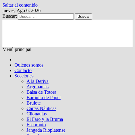
Saltar al contenido
jueves, Ago 6, 2026
Buscar:
Kalewche
Quincenario digital
Menú principal
Quiénes somos
Contacto
Secciones
A la Deriva
Argonautas
Balsa de Totora
Barquito de Papel
Brulote
Cartas Náuticas
Clionautas
El Faro y la Bruma
Escorbuto
Jangada Rioplatense