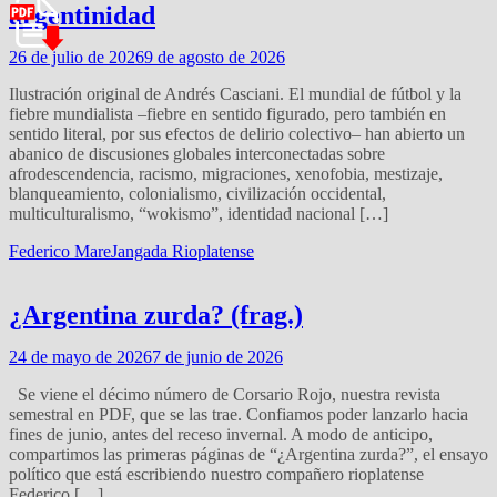
argentinidad
26 de julio de 2026
9 de agosto de 2026
Ilustración original de Andrés Casciani. El mundial de fútbol y la
fiebre mundialista –fiebre en sentido figurado, pero también en
sentido literal, por sus efectos de delirio colectivo– han abierto un
abanico de discusiones globales interconectadas sobre
afrodescendencia, racismo, migraciones, xenofobia, mestizaje,
blanqueamiento, colonialismo, civilización occidental,
multiculturalismo, “wokismo”, identidad nacional […]
Federico Mare
Jangada Rioplatense
¿Argentina zurda? (frag.)
24 de mayo de 2026
7 de junio de 2026
Se viene el décimo número de Corsario Rojo, nuestra revista
semestral en PDF, que se las trae. Confiamos poder lanzarlo hacia
fines de junio, antes del receso invernal. A modo de anticipo,
compartimos las primeras páginas de “¿Argentina zurda?”, el ensayo
político que está escribiendo nuestro compañero rioplatense
Federico […]