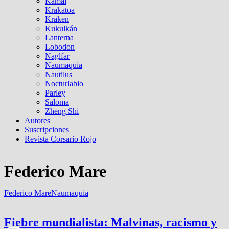
Kamal
Krakatoa
Kraken
Kukulkán
Lanterna
Lobodon
Naglfar
Naumaquia
Nautilus
Nocturlabio
Parley
Saloma
Zheng Shi
Autores
Suscripciones
Revista Corsario Rojo
Federico Mare
Federico Mare
Naumaquia
Fiebre mundialista: Malvinas, racismo y