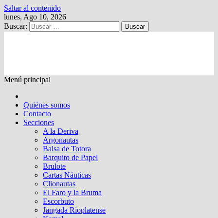
Saltar al contenido
lunes, Ago 10, 2026
Buscar:
Kalewche
Quincenario digital
Menú principal
Quiénes somos
Contacto
Secciones
A la Deriva
Argonautas
Balsa de Totora
Barquito de Papel
Brulote
Cartas Náuticas
Clionautas
El Faro y la Bruma
Escorbuto
Jangada Rioplatense