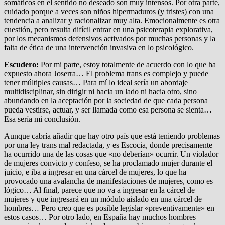
somáticos en el sentido no deseado son muy intensos. Por otra parte,
cuidado porque a veces son niños hipermaduros (y tristes) con una
tendencia a analizar y racionalizar muy alta. Emocionalmente es otra
cuestión, pero resulta difícil entrar en una psicoterapia explorativa,
por los mecanismos defensivos activados por muchas personas y la
falta de ética de una intervención invasiva en lo psicológico.
Escudero:
Por mi parte, estoy totalmente de acuerdo con lo que ha
expuesto ahora Joserra… El problema trans es complejo y puede
tener múltiples causas… Para mí lo ideal sería un abordaje
multidisciplinar, sin dirigir ni hacia un lado ni hacia otro, sino
abundando en la aceptación por la sociedad de que cada persona
pueda vestirse, actuar, y ser llamada como esa persona se sienta…
Esa sería mi conclusión.
Aunque cabría añadir que hay otro país que está teniendo problemas
por una ley trans mal redactada, y es Escocia, donde precisamente
ha ocurrido una de las cosas que «no deberían» ocurrir. Un violador
de mujeres convicto y confeso, se ha proclamado mujer durante el
juicio, e iba a ingresar en una cárcel de mujeres, lo que ha
provocado una avalancha de manifestaciones de mujeres, como es
lógico… Al final, parece que no va a ingresar en la cárcel de
mujeres y que ingresará en un módulo aislado en una cárcel de
hombres… Pero creo que es posible legislar «preventivamente» en
estos casos… Por otro lado, en España hay muchos hombres