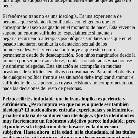
una mujer si adoptas el rol independientemente de que tengas o no
pene.
El fenómeno trans no es una ideología. Es una experiencia de
personas que se sienten identificadas con el género que no
corresponde al sexo asignado en el momento de nacer. Esta vivencia
supone un enorme sufrimiento, especialmente si intentan
negarla recurriendo a terapias psicológicas similares a las que en el
pasado intentaron cambiar la orientación sexual de los
homosexuales. Esta vivencia contribuye a que estén en un
permanente estado de desadaptación. Son niños marginados desde la
infancia por ser poco «machos», o niñas consideradas «machonas»
y asimismo relegadas. Esta situación se acompaña en muchas
ocasiones de suicidios tentativos o consumados. Para mí, el objetivo
de cualquier política frente a esa situación debe implicar disminuir el
sufrimiento de esas personas cuyas decisiones no comprometen para
nada las decisiones del resto de personas.
Petruccelli: Es indudable que lo trans implica experiencia y
sufrimiento. ¿Pero implica eso que no es o puede ser también
ideología? El nacionalismo entraña experiencias y sufrimientos,
y nadie dudaría de su dimensión ideológica. Que la identidad es
muy fuertemente un fenómeno subjetivo parece indudable, pero
el punto es si la legislación debe basarse en la dimensión
subjetiva. Hasta ahora, ni la edad, ni la ciudadanía, ni los títulos
profesionales, ni tantísimas otras cosas de enorme importancia