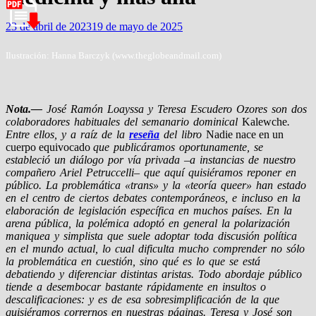
23 de abril de 2023
19 de mayo de 2025
Ilustración: Hanna Barczyk (www.theglobeandmail.com)
Nota.—
José Ramón Loayssa y Teresa Escudero Ozores son dos
colaboradores habituales del semanario dominical
Kalewche
.
Entre ellos, y a raíz de la
reseña
del libro
Nadie nace en un
cuerpo equivocado
que publicáramos oportunamente, se
estableció un diálogo por vía privada –a instancias de nuestro
compañero Ariel Petruccelli– que aquí quisiéramos reponer en
público. La problemática «trans» y la «teoría queer» han estado
en el centro de ciertos debates contemporáneos, e incluso en la
elaboración de legislación específica en muchos países. En la
arena pública, la polémica adoptó en general la polarización
maniquea y simplista que suele adoptar toda discusión política
en el mundo actual, lo cual dificulta mucho comprender no sólo
la problemática en cuestión, sino qué es lo que se está
debatiendo y diferenciar distintas aristas. Todo abordaje público
tiende a desembocar bastante rápidamente en insultos o
descalificaciones: y es de esa sobresimplificación de la que
quisiéramos corrernos en nuestras páginas. Teresa y José son