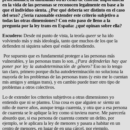
en la vida de las personas se reconocen legalmente en base a lo
que el individuo sienta. ¿Por qué debería ser distinto en el caso
del sexo? ¿Sería razonable extender este criterio subjetivo a
todas las otras dimensiones? Con esto paso de lleno a la
pregunta por la ley trans en España: ¿qué opinan sobre ella?
Escudero:
Desde mi punto de vista, la teoría
queer
se ha ido
volviendo más y más ideología, tanto que muchos de los que la
defienden ni siquiera saben qué están defendiendo.
Por supuesto que es fundamental proteger a las personas más
vulnerables, y las personas trans lo son.
¿Para defenderlas hay que
poner por ley la autodeterminación de género?
Eso no lo tengo
tan claro, primero porque dicha autodeterminación no soluciona la
mayoría de los problemas de las personas trans (y esto me lo cuentan
mis amigos y amigas trans), y en cambio puede traer otro tipo de
problemas a otros colectivos.
Lo de extender los criterios subjetivos a otras dimensiones yo
entiendo que ni se plantea. Una cosa es que alguien
se sienta
un
niño de nueve años, aunque tenga cuarenta, y otra que a esa persona
de cuarenta se le aplique la ley como si tuviera nueve. Me parecería
absurdo que, si esa persona de cuarenta comete un delito, por
ejemplo, se le aplicara la ley de menores y pasara a habitar en un
centro de menores, en lugar de en una cárcel, por ejemplo.