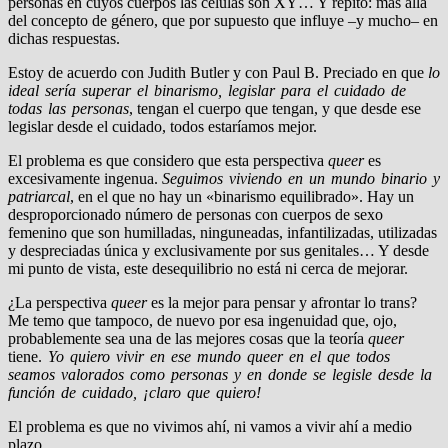
personas en cuyos cuerpos las células son XY… Y repito: más allá
del concepto de género, que por supuesto que influye –y mucho– en
dichas respuestas.
Estoy de acuerdo con Judith Butler y con Paul B. Preciado en que
lo
ideal sería superar el binarismo, legislar para el cuidado de
todas las personas
, tengan el cuerpo que tengan, y que desde ese
legislar desde el cuidado, todos estaríamos mejor.
El problema es que considero que esta perspectiva
queer
es
excesivamente ingenua.
Seguimos viviendo en un mundo binario y
patriarcal
, en el que no hay un «binarismo equilibrado». Hay un
desproporcionado número de personas con cuerpos de sexo
femenino que son humilladas, ninguneadas, infantilizadas, utilizadas
y despreciadas única y exclusivamente por sus genitales… Y desde
mi punto de vista, este desequilibrio no está ni cerca de mejorar.
¿La perspectiva
queer
es la mejor para pensar y afrontar lo trans?
Me temo que tampoco, de nuevo por esa ingenuidad que, ojo,
probablemente sea una de las mejores cosas que la teoría
queer
tiene.
Yo quiero vivir en ese mundo queer en el que todos
seamos valorados como personas y en donde se legisle desde la
función de cuidado, ¡claro que quiero!
El problema es que no vivimos ahí, ni vamos a vivir ahí a medio
plazo.