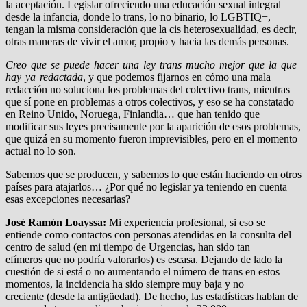
la aceptación. Legislar ofreciendo una educación sexual integral
desde la infancia, donde lo trans, lo no binario, lo LGBTIQ+,
tengan la misma consideración que la cis heterosexualidad, es decir,
otras maneras de vivir el amor, propio y hacia las demás personas.
Creo que se puede hacer una ley trans mucho mejor que la que
hay ya redactada
, y que podemos fijarnos en cómo una mala
redacción no soluciona los problemas del colectivo trans, mientras
que sí pone en problemas a otros colectivos, y eso se ha constatado
en Reino Unido, Noruega, Finlandia… que han tenido que
modificar sus leyes precisamente por la aparición de esos problemas,
que quizá en su momento fueron imprevisibles, pero en el momento
actual no lo son.
Sabemos que se producen, y sabemos lo que están haciendo en otros
países para atajarlos… ¿Por qué no legislar ya teniendo en cuenta
esas excepciones necesarias?
José Ramón Loayssa:
Mi experiencia profesional, si eso se
entiende como contactos con personas atendidas en la consulta del
centro de salud (en mi tiempo de Urgencias, han sido tan
efímeros que no podría valorarlos) es escasa. Dejando de lado la
cuestión de si está o no aumentando el número de trans en estos
momentos, la incidencia ha sido siempre muy baja y no
creciente (desde la antigüedad). De hecho, las estadísticas hablan de