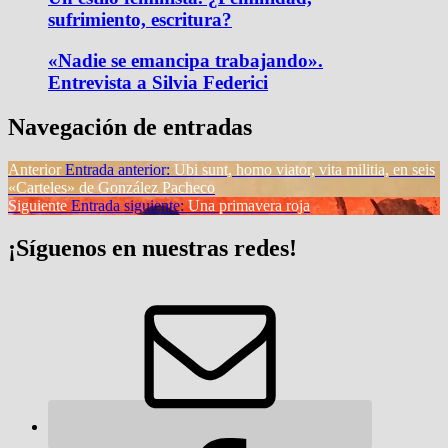
sufrimiento, escritura?
«Nadie se emancipa trabajando».
Entrevista a Silvia Federici
Navegación de entradas
Anterior
Entrada anterior:
Ubi sunt, homo viator, vita militia, en seis
«Carteles» de González Pacheco
Siguiente
Entrada siguiente:
Una primavera roja
¡Síguenos en nuestras redes!