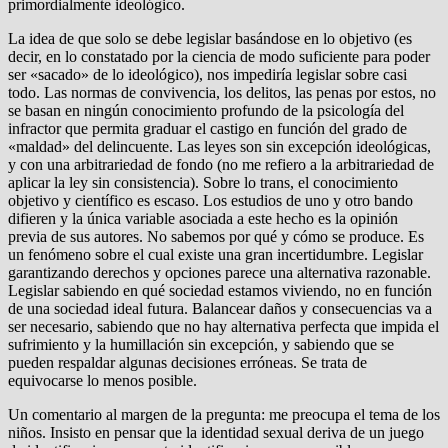
primordialmente ideológico.
La idea de que solo se debe legislar basándose en lo objetivo (es
decir, en lo constatado por la ciencia de modo suficiente para poder
ser «sacado» de lo ideológico), nos impediría legislar sobre casi
todo. Las normas de convivencia, los delitos, las penas por estos, no
se basan en ningún conocimiento profundo de la psicología del
infractor que permita graduar el castigo en función del grado de
«maldad» del delincuente. Las leyes son sin excepción ideológicas,
y con una arbitrariedad de fondo (no me refiero a la arbitrariedad de
aplicar la ley sin consistencia). Sobre lo trans, el conocimiento
objetivo y científico es escaso. Los estudios de uno y otro bando
difieren y la única variable asociada a este hecho es la opinión
previa de sus autores. No sabemos por qué y cómo se produce. Es
un fenómeno sobre el cual existe una gran incertidumbre. Legislar
garantizando derechos y opciones parece una alternativa razonable.
Legislar sabiendo en qué sociedad estamos viviendo, no en función
de una sociedad ideal futura. Balancear daños y consecuencias va a
ser necesario, sabiendo que no hay alternativa perfecta que impida el
sufrimiento y la humillación sin excepción, y sabiendo que se
pueden respaldar algunas decisiones erróneas. Se trata de
equivocarse lo menos posible.
Un comentario al margen de la pregunta: me preocupa el tema de los
niños. Insisto en pensar que la identidad sexual deriva de un juego