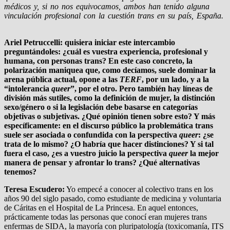
médicos y, si no nos equivocamos, ambos han tenido alguna
vinculación profesional con la cuestión trans en su país, España.
Ariel Petruccelli: quisiera iniciar este intercambio
preguntándoles: ¿cuál es vuestra experiencia, profesional y
humana, con personas trans? En este caso concreto, la
polarización maniquea que, como decíamos, suele dominar la
arena pública actual, opone a las
TERF
, por un lado, y a la
“intolerancia
queer
”, por el otro. Pero también hay líneas de
división más sutiles, como la definición de mujer, la distinción
sexo/género o si la legislación debe basarse en categorías
objetivas o subjetivas. ¿Qué opinión tienen sobre esto? Y más
específicamente: en el discurso público la problemática trans
suele ser asociada o confundida con la perspectiva
queer
: ¿se
trata de lo mismo? ¿O habría que hacer distinciones? Y si tal
fuera el caso, ¿es a vuestro juicio la perspectiva
queer
la mejor
manera de pensar y afrontar lo trans? ¿Qué alternativas
tenemos?
Teresa Escudero:
Yo empecé a conocer al colectivo trans en los
años 90 del siglo pasado, como estudiante de medicina y voluntaria
de Cáritas en el Hospital de La Princesa. En aquel entonces,
prácticamente todas las personas que conocí eran mujeres trans
enfermas de SIDA, la mayoría con pluripatología (toxicomanía, ITS