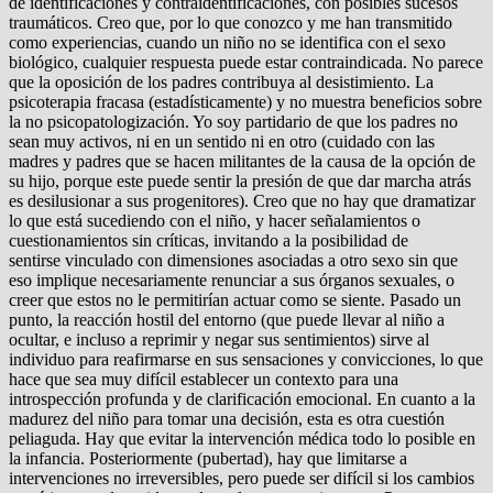
de identificaciones y contraidentificaciones, con posibles sucesos
traumáticos. Creo que, por lo que conozco y me han transmitido
como experiencias, cuando un niño no se identifica con el sexo
biológico, cualquier respuesta puede estar contraindicada. No parece
que la oposición de los padres contribuya al desistimiento. La
psicoterapia fracasa (estadísticamente) y no muestra beneficios sobre
la no psicopatologización. Yo soy partidario de que los padres no
sean muy activos, ni en un sentido ni en otro (cuidado con las
madres y padres que se hacen militantes de la causa de la opción de
su hijo, porque este puede sentir la presión de que dar marcha atrás
es desilusionar a sus progenitores). Creo que no hay que dramatizar
lo que está sucediendo con el niño, y hacer señalamientos o
cuestionamientos sin críticas, invitando a la posibilidad de
sentirse vinculado con dimensiones asociadas a otro sexo sin que
eso implique necesariamente renunciar a sus órganos sexuales, o
creer que estos no le permitirían actuar como se siente. Pasado un
punto, la reacción hostil del entorno (que puede llevar al niño a
ocultar, e incluso a reprimir y negar sus sentimientos) sirve al
individuo para reafirmarse en sus sensaciones y convicciones, lo que
hace que sea muy difícil establecer un contexto para una
introspección profunda y de clarificación emocional. En cuanto a la
madurez del niño para tomar una decisión, esta es otra cuestión
peliaguda. Hay que evitar la intervención médica todo lo posible en
la infancia. Posteriormente (pubertad), hay que limitarse a
intervenciones no irreversibles, pero puede ser difícil si los cambios