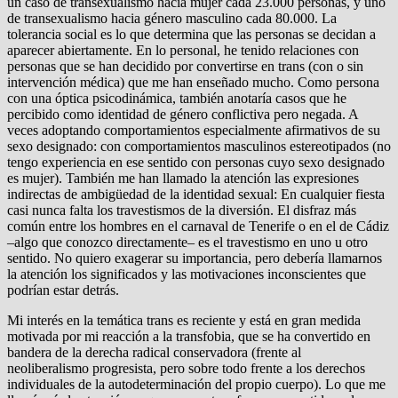
un caso de transexualismo hacia mujer cada 23.000 personas, y uno
de transexualismo hacia género masculino cada 80.000. La
tolerancia social es lo que determina que las personas se decidan a
aparecer abiertamente. En lo personal, he tenido relaciones con
personas que se han decidido por convertirse en trans (con o sin
intervención médica) que me han enseñado mucho. Como persona
con una óptica psicodinámica, también anotaría casos que he
percibido como identidad de género conflictiva pero negada. A
veces adoptando comportamientos especialmente afirmativos de su
sexo designado: con comportamientos masculinos estereotipados (no
tengo experiencia en ese sentido con personas cuyo sexo designado
es mujer). También me han llamado la atención las expresiones
indirectas de ambigüedad de la identidad sexual: En cualquier fiesta
casi nunca falta los travestismos de la diversión. El disfraz más
común entre los hombres en el carnaval de Tenerife o en el de Cádiz
–algo que conozco directamente– es el travestismo en uno u otro
sentido. No quiero exagerar su importancia, pero debería llamarnos
la atención los significados y las motivaciones inconscientes que
podrían estar detrás.
Mi interés en la temática trans es reciente y está en gran medida
motivada por mi reacción a la transfobia, que se ha convertido en
bandera de la derecha radical conservadora (frente al
neoliberalismo progresista, pero sobre todo frente a los derechos
individuales de la autodeterminación del propio cuerpo). Lo que me