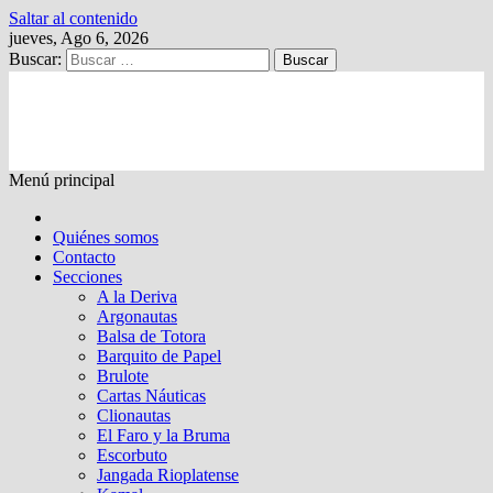
Saltar al contenido
jueves, Ago 6, 2026
Buscar:
Kalewche
Quincenario digital
Menú principal
Quiénes somos
Contacto
Secciones
A la Deriva
Argonautas
Balsa de Totora
Barquito de Papel
Brulote
Cartas Náuticas
Clionautas
El Faro y la Bruma
Escorbuto
Jangada Rioplatense