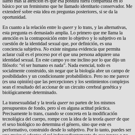
llamó más la atención es que esa postura fuera compartida en lo
básico por un feminismo que he llamado identitario conservador. Me
extenderé sobre esta idea en preguntas posteriores, si se da la
oportunidad.
En cuanto a la relación entre lo
queer
y lo trans, y las alternativas,
esta pregunta es demasiado amplia. Lo primero que me llama la
atención es la contraposición entre lo objetivo y lo subjetivo en la
cuestión de la identidad sexual que, por definición, es una
conciencia subjetiva.
No
existe ninguna evidencia que permita
aclarar cuál es el proceso por el que una persona adquiere una
identidad sexual. En este campo yo me inclino por lo que dijo un
filósofo: “el ser humano es nada”. Nada esencial, todo es
socialmente construido, sin negar que la biología abre un campo de
posibilidades y un condicionante probabilístico. Pero no me parece
(es una opinión) que las percepciones y los sentimientos complejos
sean el resultado del accionar de un circuito cerebral genética y
biológicamente determinado.
La transexualidad y la teoría
queer
no parten de los mismos
presupuestos de fondo, pero sí en alguna actitud práctica.
Precisamente lo trans, cuando se concreta en la modificación
tecnológica del cuerpo, rompe con la idea de la teoría
queer
de que
el sexo biológico no determina el género, sino que este es
performativo, construido desde lo subjetivo. Por lo tanto, puedes ser