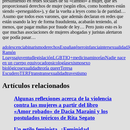
presumiendo en redes sociales de su «cambio» a mujer, que les
proporcionará derechos de mujer (según ellos, como hombres están
siendo «perseguidos»), y dar la vuelta a leyes como la de paridad…
Asumo que todos esos varones, que además declaran en redes que
están usando la ley de forma fraudulenta, acabarán teniendo, al
menos, que pagar multas por fraude de ley… Pero justo esto es lo
que muchas asociaciones de mujeres abogadas y juristas alertaron
que podía pasar…
adolescencia
binarismo
derechos
España
género
infancia
intersexualidad
J
Ramón
Loayssa
juventud
legislación
LGBTIQ+
medicina
minorías
Nadie nace
en un cuerpo equivocado
psicología
sexismo
sexo
biológico
sexualidad
teoría queer
Teresa
Escudero
TERF
trans
transexualidad
travestismo
Artículos relacionados
Algunas reflexiones acerca de la violencia
contra las mujeres a partir del libro
«Amor robado» de Dacia Maraini y los
postulados teóricos de Rita Segato
Un estilo feminista. ¿Feminidad,