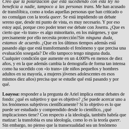
Creo que la polarización que está sucediendo con esta ley no
beneficia a nadie, tampoco a las personas trans.
Me han acusado
de transfóbica, como a todas aquellas personas que han criticado o
no comulgan con la teoría
queer
. Se está impidiendo un debate
sereno que, desde mi punto de vista, es muy necesario. Y por eso
estoy aquí, porque creo poder tener ese debate con Joserra. ¿Que es
cierto que «lo trans» es algo minoritario, en los márgenes, y que
precisamente por ello necesita protección?
Sin ninguna duda,
estamos de acuerdo
. ¿Que en los últimos tiempos además está
pasando algo que está transformando el fenómeno y que precisa una
evaluación sosegada? De ello tampoco tengo ninguna duda.
Cualquier condición que aumente en un 4.000% en menos de diez
años, y en la que además cambia la demografía de forma tan intensa
como ha sucedido con «lo trans» (de niños pequeños y hombres
adultos en su mayoría, a mujeres jóvenes adolescentes en esos
mismos diez años) precisa que se estudie qué está pasando y por
qué.
Loayssa:
responder a la pregunta de Ariel implica entrar debates de
fondo: ¿qué es subjetivo y que es objetivo? ¿Se puede acercar uno a
los fenómenos subjetivos científicamente? Si lo objetivo es lo que
puede ser estudiado y comprendido desde lo científico, ¿qué
implicaciones tiene? Con respecto a la ideología, también habría que
matizar: la transfobia es una ideología, como lo es la teoría
queer
.
Sin embargo, no pienso que la transexualidad sea un fenómeno