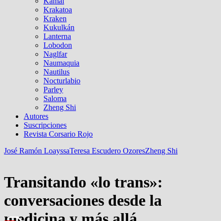
Kamal
Krakatoa
Kraken
Kukulkán
Lanterna
Lobodon
Naglfar
Naumaquia
Nautilus
Nocturlabio
Parley
Saloma
Zheng Shi
Autores
Suscripciones
Revista Corsario Rojo
José Ramón Loayssa
Teresa Escudero Ozores
Zheng Shi
Transitando «lo trans»:
conversaciones desde la
medicina y más allá