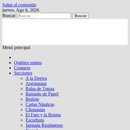
Saltar al contenido
jueves, Ago 6, 2026
Buscar:
Kalewche
Quincenario digital
Menú principal
Quiénes somos
Contacto
Secciones
A la Deriva
Argonautas
Balsa de Totora
Barquito de Papel
Brulote
Cartas Náuticas
Clionautas
El Faro y la Bruma
Escorbuto
Jangada Rioplatense