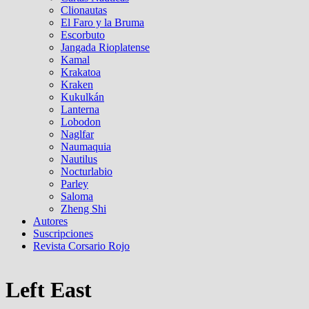
Clionautas
El Faro y la Bruma
Escorbuto
Jangada Rioplatense
Kamal
Krakatoa
Kraken
Kukulkán
Lanterna
Lobodon
Naglfar
Naumaquia
Nautilus
Nocturlabio
Parley
Saloma
Zheng Shi
Autores
Suscripciones
Revista Corsario Rojo
Left East