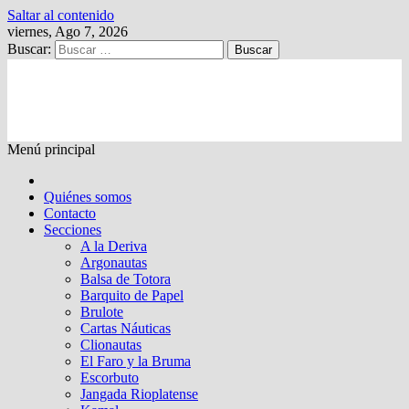
Saltar al contenido
viernes, Ago 7, 2026
Buscar:
Kalewche
Quincenario digital
Menú principal
Quiénes somos
Contacto
Secciones
A la Deriva
Argonautas
Balsa de Totora
Barquito de Papel
Brulote
Cartas Náuticas
Clionautas
El Faro y la Bruma
Escorbuto
Jangada Rioplatense