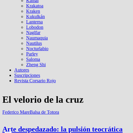
Kamal
Krakatoa
Kraken
Kukulkán
Lanterna
Lobodon
Naglfar
Naumaquia
Nautilus
Nocturlabio
Parley
Saloma
Zheng Shi
Autores
Suscripciones
Revista Corsario Rojo
El velorio de la cruz
Federico Mare
Balsa de Totora
Arte despedazado: la pulsión teocrática