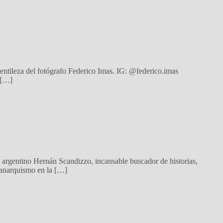
Gentileza del fotógrafo Federico Imas. IG: @federico.imas
 […]
r argentino Hernán Scandizzo, incansable buscador de historias,
l anarquismo en la […]