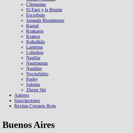
Clionautas
El Faro y la Bruma
Escorbuto
Jangada Rioplatense
Kamal
Krakatoa
Kraken
Kukulkán
Lanterna
Lobodon
Naglfar
Naumaquia
Nautilus
Nocturlabio
Parley
Saloma
Zheng Shi
Autores
Suscripciones
Revista Corsario Rojo
Buenos Aires