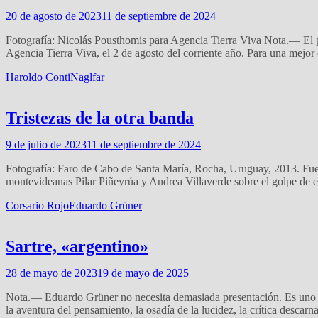
20 de agosto de 2023
11 de septiembre de 2024
Fotografía: Nicolás Pousthomis para Agencia Tierra Viva Nota.— El p
Agencia Tierra Viva, el 2 de agosto del corriente año. Para una mejo
Haroldo Conti
Naglfar
Tristezas de la otra banda
9 de julio de 2023
11 de septiembre de 2024
Fotografía: Faro de Cabo de Santa María, Rocha, Uruguay, 2013. Fuen
montevideanas Pilar Piñeyrúa y Andrea Villaverde sobre el golpe de 
Corsario Rojo
Eduardo Grüner
Sartre, «argentino»
28 de mayo de 2023
19 de mayo de 2025
Nota.— Eduardo Grüner no necesita demasiada presentación. Es uno de 
la aventura del pensamiento, la osadía de la lucidez, la crítica descar