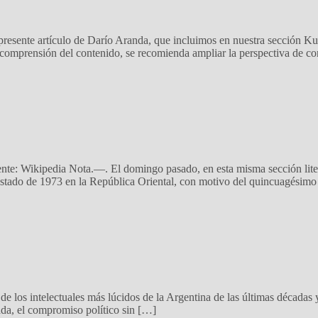
resente artículo de Darío Aranda, que incluimos en nuestra sección Ku
r comprensión del contenido, se recomienda ampliar la perspectiva de c
te: Wikipedia Nota.—. El domingo pasado, en esta misma sección litera
estado de 1973 en la República Oriental, con motivo del quincuagésimo
los intelectuales más lúcidos de la Argentina de las últimas décadas y,
nada, el compromiso político sin […]