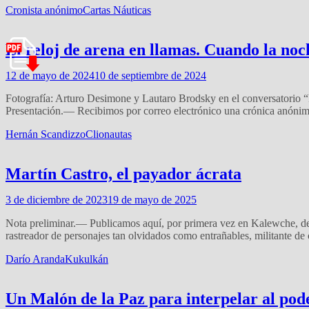
Cronista anónimo
Cartas Náuticas
El reloj de arena en llamas. Cuando la noc
12 de mayo de 2024
10 de septiembre de 2024
Fotografía: Arturo Desimone y Lautaro Brodsky en el conversatorio “El
Presentación.— Recibimos por correo electrónico una crónica anónima
Hernán Scandizzo
Clionautas
Martín Castro, el payador ácrata
3 de diciembre de 2023
19 de mayo de 2025
Nota preliminar.— Publicamos aquí, por primera vez en Kalewche, dent
rastreador de personajes tan olvidados como entrañables, militante de
Darío Aranda
Kukulkán
Un Malón de la Paz para interpelar al pode