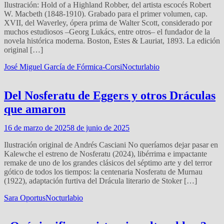
Ilustración: Hold of a Highland Robber, del artista escocés Robert
W. Macbeth (1848-1910). Grabado para el primer volumen, cap.
XVII, del Waverley, ópera prima de Walter Scott, considerado por
muchos estudiosos –Georg Lukács, entre otros– el fundador de la
novela histórica moderna. Boston, Estes & Lauriat, 1893. La edición
original […]
José Miguel García de Fórmica-Corsi
Nocturlabio
Del Nosferatu de Eggers y otros Dráculas
que amaron
16 de marzo de 2025
8 de junio de 2025
Ilustración original de Andrés Casciani No queríamos dejar pasar en
Kalewche el estreno de Nosferatu (2024), libérrima e impactante
remake de uno de los grandes clásicos del séptimo arte y del terror
gótico de todos los tiempos: la centenaria Nosferatu de Murnau
(1922), adaptación furtiva del Drácula literario de Stoker […]
Sara Oportus
Nocturlabio