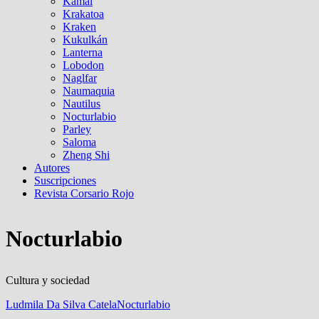
Kamal
Krakatoa
Kraken
Kukulkán
Lanterna
Lobodon
Naglfar
Naumaquia
Nautilus
Nocturlabio
Parley
Saloma
Zheng Shi
Autores
Suscripciones
Revista Corsario Rojo
Nocturlabio
Cultura y sociedad
Ludmila Da Silva Catela
Nocturlabio