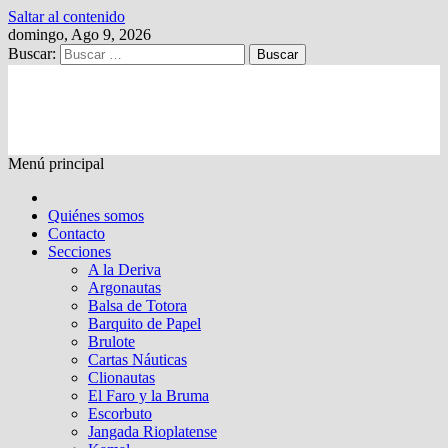
Saltar al contenido
domingo, Ago 9, 2026
Buscar:
Kalewche
Quincenario digital
Menú principal
Quiénes somos
Contacto
Secciones
A la Deriva
Argonautas
Balsa de Totora
Barquito de Papel
Brulote
Cartas Náuticas
Clionautas
El Faro y la Bruma
Escorbuto
Jangada Rioplatense