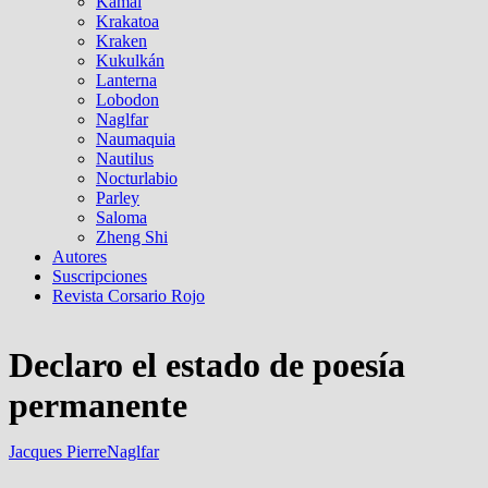
Kamal
Krakatoa
Kraken
Kukulkán
Lanterna
Lobodon
Naglfar
Naumaquia
Nautilus
Nocturlabio
Parley
Saloma
Zheng Shi
Autores
Suscripciones
Revista Corsario Rojo
Declaro el estado de poesía
permanente
Jacques Pierre
Naglfar