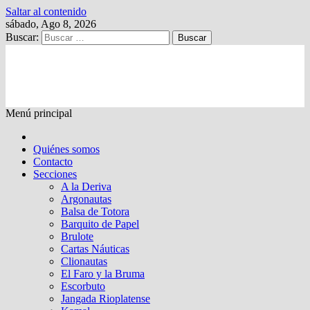
Saltar al contenido
sábado, Ago 8, 2026
Buscar:
Kalewche
Quincenario digital
Menú principal
Quiénes somos
Contacto
Secciones
A la Deriva
Argonautas
Balsa de Totora
Barquito de Papel
Brulote
Cartas Náuticas
Clionautas
El Faro y la Bruma
Escorbuto
Jangada Rioplatense