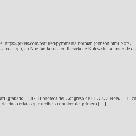
nte: https://pixels.com/featured/pyromania-norman-johnson.html Nota.—
licamos aquí, en Naglfar, la sección literaria de Kalewche, a modo de c
haff (grabado, 1887, Biblioteca del Congreso de EE.UU.) Nota.— El cue
n de cinco relatos que recibe su nombre del primero […]