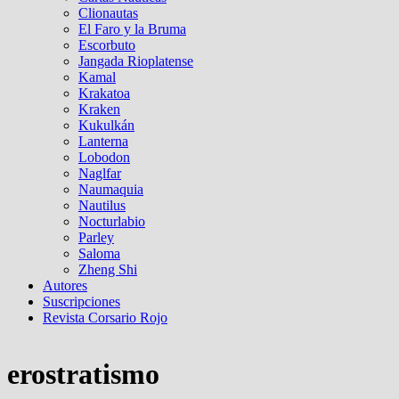
Clionautas
El Faro y la Bruma
Escorbuto
Jangada Rioplatense
Kamal
Krakatoa
Kraken
Kukulkán
Lanterna
Lobodon
Naglfar
Naumaquia
Nautilus
Nocturlabio
Parley
Saloma
Zheng Shi
Autores
Suscripciones
Revista Corsario Rojo
erostratismo