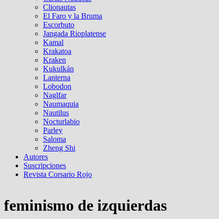
Clionautas
El Faro y la Bruma
Escorbuto
Jangada Rioplatense
Kamal
Krakatoa
Kraken
Kukulkán
Lanterna
Lobodon
Naglfar
Naumaquia
Nautilus
Nocturlabio
Parley
Saloma
Zheng Shi
Autores
Suscripciones
Revista Corsario Rojo
feminismo de izquierdas