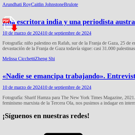
Arundhati Roy
Caitlin Johnstone
Brulote
Una escritora india y una periodista austr
10 de marzo de 2024
10 de septiembre de 2024
Fotografía: niño palestino en Rafah, sur de la Franja de Gaza, 25 d
devastación de la Franja de Gaza todavía sigue: casi 31.000 palestina
Melissa Cicchetti
Zheng Shi
«Nadie se emancipa trabajando». Entrevista
10 de marzo de 2024
10 de septiembre de 2024
Fotografía: Sharif Hamza para The New York Times Magazine, 2021. No
feminismo marxista de la Tercera Ola, nos pusimos a indagar en inter
¡Síguenos en nuestras redes!