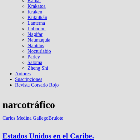
Kamal
Krakatoa
Kraken
Kukulkán
Lanterna
Lobodon
Naglfar
Naumaquia
Nautilus
Nocturlabio
Parley
Saloma
Zheng Shi
Autores
Suscripciones
Revista Corsario Rojo
narcotráfico
Carlos Medina Gallego
Brulote
Estados Unidos en el Caribe.