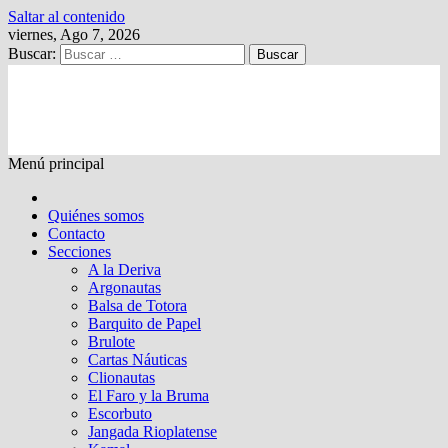
Saltar al contenido
viernes, Ago 7, 2026
Buscar:
Kalewche
Quincenario digital
Menú principal
Quiénes somos
Contacto
Secciones
A la Deriva
Argonautas
Balsa de Totora
Barquito de Papel
Brulote
Cartas Náuticas
Clionautas
El Faro y la Bruma
Escorbuto
Jangada Rioplatense