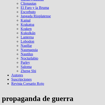
Clionautas
El Faro y la Bruma
Escorbuto
Jangada Rioplatense
Kamal
Krakatoa
Kraken
Kukulkán
Lanterna
Lobodon
Naglfar
Naumaquia
Nautilus
Nocturlabio
Parley
Saloma
Zheng Shi
Autores
Suscripciones
Revista Corsario Rojo
propaganda de guerra