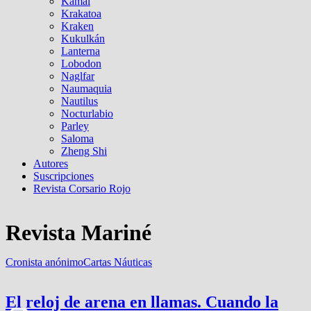
Kamal
Krakatoa
Kraken
Kukulkán
Lanterna
Lobodon
Naglfar
Naumaquia
Nautilus
Nocturlabio
Parley
Saloma
Zheng Shi
Autores
Suscripciones
Revista Corsario Rojo
Revista Mariné
Cronista anónimo
Cartas Náuticas
El reloj de arena en llamas. Cuando la