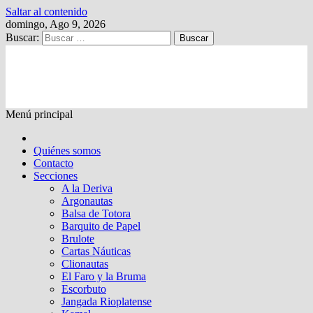
Saltar al contenido
domingo, Ago 9, 2026
Buscar:
Kalewche
Quincenario digital
Menú principal
Quiénes somos
Contacto
Secciones
A la Deriva
Argonautas
Balsa de Totora
Barquito de Papel
Brulote
Cartas Náuticas
Clionautas
El Faro y la Bruma
Escorbuto
Jangada Rioplatense