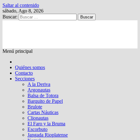
Saltar al contenido
sábado, Ago 8, 2026
Buscar:
Kalewche
Quincenario digital
Menú principal
Quiénes somos
Contacto
Secciones
A la Deriva
Argonautas
Balsa de Totora
Barquito de Papel
Brulote
Cartas Náuticas
Clionautas
El Faro y la Bruma
Escorbuto
Jangada Rioplatense