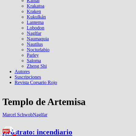
Kamal
Krakatoa
Kraken
Kukulkán
Lanterna
Lobodon
Naglfar
Naumaquia
Nautilus
Nocturlabio
Parley
Saloma
Zheng Shi
Autores
Suscripciones
Revista Corsario Rojo
Templo de Artemisa
Marcel Schwob
Naglfar
Eróstrato: incendiario