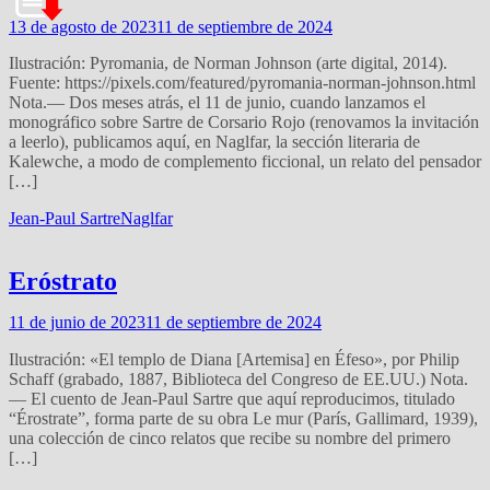
13 de agosto de 2023
11 de septiembre de 2024
Ilustración: Pyromania, de Norman Johnson (arte digital, 2014).
Fuente: https://pixels.com/featured/pyromania-norman-johnson.html
Nota.— Dos meses atrás, el 11 de junio, cuando lanzamos el
monográfico sobre Sartre de Corsario Rojo (renovamos la invitación
a leerlo), publicamos aquí, en Naglfar, la sección literaria de
Kalewche, a modo de complemento ficcional, un relato del pensador
[…]
Jean-Paul Sartre
Naglfar
Eróstrato
11 de junio de 2023
11 de septiembre de 2024
Ilustración: «El templo de Diana [Artemisa] en Éfeso», por Philip
Schaff (grabado, 1887, Biblioteca del Congreso de EE.UU.) Nota.
— El cuento de Jean-Paul Sartre que aquí reproducimos, titulado
“Érostrate”, forma parte de su obra Le mur (París, Gallimard, 1939),
una colección de cinco relatos que recibe su nombre del primero
[…]