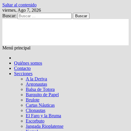
Saltar al contenido
viernes, Ago 7, 2026
Buscar:
Kalewche
Quincenario digital
Menú principal
Quiénes somos
Contacto
Secciones
A la Deriva
Argonautas
Balsa de Totora
Barquito de Papel
Brulote
Cartas Náuticas
Clionautas
El Faro y la Bruma
Escorbuto
Jangada Rioplatense