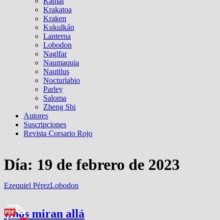
Kamal
Krakatoa
Kraken
Kukulkán
Lanterna
Lobodon
Naglfar
Naumaquia
Nautilus
Nocturlabio
Parley
Saloma
Zheng Shi
Autores
Suscripciones
Revista Corsario Rojo
Día:
19 de febrero de 2023
Ezequiel Pérez
Lobodon
Unos miran allá