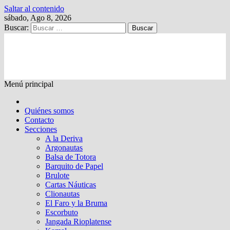
Saltar al contenido
sábado, Ago 8, 2026
Buscar:
Kalewche
Quincenario digital
Menú principal
Quiénes somos
Contacto
Secciones
A la Deriva
Argonautas
Balsa de Totora
Barquito de Papel
Brulote
Cartas Náuticas
Clionautas
El Faro y la Bruma
Escorbuto
Jangada Rioplatense