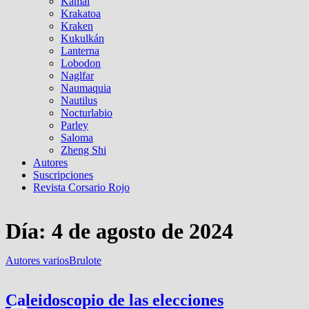
Kamal
Krakatoa
Kraken
Kukulkán
Lanterna
Lobodon
Naglfar
Naumaquia
Nautilus
Nocturlabio
Parley
Saloma
Zheng Shi
Autores
Suscripciones
Revista Corsario Rojo
Día:
4 de agosto de 2024
Autores varios
Brulote
Caleidoscopio de las elecciones