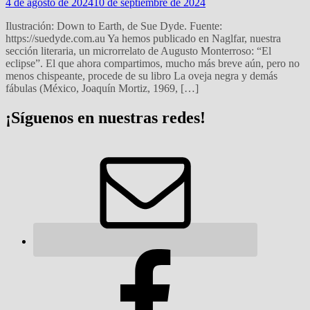
4 de agosto de 2024
10 de septiembre de 2024
Ilustración: Down to Earth, de Sue Dyde. Fuente:
https://suedyde.com.au Ya hemos publicado en Naglfar, nuestra
sección literaria, un microrrelato de Augusto Monterroso: “El
eclipse”. El que ahora compartimos, mucho más breve aún, pero no
menos chispeante, procede de su libro La oveja negra y demás
fábulas (México, Joaquín Mortiz, 1969, […]
¡Síguenos en nuestras redes!