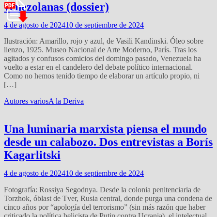
venezolanas (dossier)
4 de agosto de 2024
10 de septiembre de 2024
Ilustración: Amarillo, rojo y azul, de Vasili Kandinski. Óleo sobre
lienzo, 1925. Museo Nacional de Arte Moderno, París. Tras los
agitados y confusos comicios del domingo pasado, Venezuela ha
vuelto a estar en el candelero del debate político internacional.
Como no hemos tenido tiempo de elaborar un artículo propio, ni
[…]
Autores varios
A la Deriva
Una luminaria marxista piensa el mundo
desde un calabozo. Dos entrevistas a Borís
Kagarlitski
4 de agosto de 2024
10 de septiembre de 2024
Fotografía: Rossiya Segodnya. Desde la colonia penitenciaria de
Torzhok, óblast de Tver, Rusia central, donde purga una condena de
cinco años por “apología del terrorismo” (sin más razón que haber
criticado la política belicista de Putin contra Ucrania), el intelectual