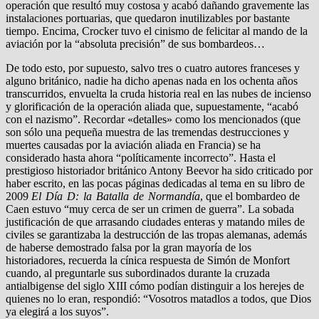
operación que resultó muy costosa y acabó dañando gravemente las
instalaciones portuarias, que quedaron inutilizables por bastante
tiempo. Encima, Crocker tuvo el cinismo de felicitar al mando de la
aviación por la “absoluta precisión” de sus bombardeos…
De todo esto, por supuesto, salvo tres o cuatro autores franceses y
alguno británico, nadie ha dicho apenas nada en los ochenta años
transcurridos, envuelta la cruda historia real en las nubes de incienso
y glorificación de la operación aliada que, supuestamente, “acabó
con el nazismo”. Recordar «detalles» como los mencionados (que
son sólo una pequeña muestra de las tremendas destrucciones y
muertes causadas por la aviación aliada en Francia) se ha
considerado hasta ahora “políticamente incorrecto”. Hasta el
prestigioso historiador británico Antony Beevor ha sido criticado por
haber escrito, en las pocas páginas dedicadas al tema en su libro de
2009
El Día D: la Batalla de Normandía
, que el bombardeo de
Caen estuvo “muy cerca de ser un crimen de guerra”. La sobada
justificación de que arrasando ciudades enteras y matando miles de
civiles se garantizaba la destrucción de las tropas alemanas, además
de haberse demostrado falsa por la gran mayoría de los
historiadores, recuerda la cínica respuesta de Simón de Monfort
cuando, al preguntarle sus subordinados durante la cruzada
antialbigense del siglo XIII cómo podían distinguir a los herejes de
quienes no lo eran, respondió: “Vosotros matadlos a todos, que Dios
ya elegirá a los suyos”.