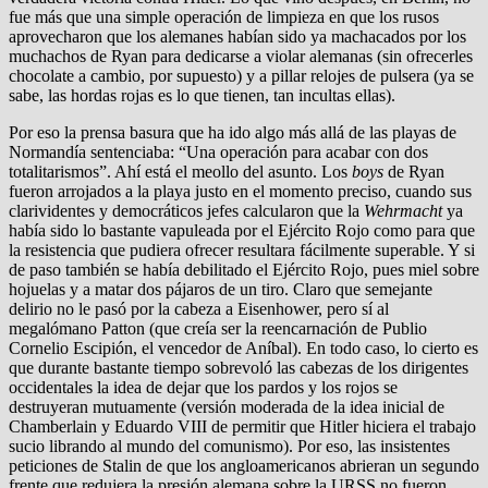
fue más que una simple operación de limpieza en que los rusos
aprovecharon que los alemanes habían sido ya machacados por los
muchachos de Ryan para dedicarse a violar alemanas (sin ofrecerles
chocolate a cambio, por supuesto) y a pillar relojes de pulsera (ya se
sabe, las hordas rojas es lo que tienen, tan incultas ellas).
Por eso la prensa basura que ha ido algo más allá de las playas de
Normandía sentenciaba: “Una operación para acabar con dos
totalitarismos”. Ahí está el meollo del asunto. Los
boys
de Ryan
fueron arrojados a la playa justo en el momento preciso, cuando sus
clarividentes y democráticos jefes calcularon que la
Wehrmacht
ya
había sido lo bastante vapuleada por el Ejército Rojo como para que
la resistencia que pudiera ofrecer resultara fácilmente superable. Y si
de paso también se había debilitado el Ejército Rojo, pues miel sobre
hojuelas y a matar dos pájaros de un tiro. Claro que semejante
delirio no le pasó por la cabeza a Eisenhower, pero sí al
megalómano Patton (que creía ser la reencarnación de Publio
Cornelio Escipión, el vencedor de Aníbal). En todo caso, lo cierto es
que durante bastante tiempo sobrevoló las cabezas de los dirigentes
occidentales la idea de dejar que los pardos y los rojos se
destruyeran mutuamente (versión moderada de la idea inicial de
Chamberlain y Eduardo VIII de permitir que Hitler hiciera el trabajo
sucio librando al mundo del comunismo). Por eso, las insistentes
peticiones de Stalin de que los angloamericanos abrieran un segundo
frente que redujera la presión alemana sobre la URSS no fueron