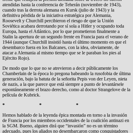
atendidas hasta la conferencia de Teherán (noviembre de 1943),
cuando tras la derrota alemana en Kursk (julio de 1943) y la
definitiva pérdida de la iniciativa estratégica por Alemania,
Roosevelt y Churchill percibieron el riesgo de que la Unión
Soviética acabara derrotando por sí sola a Hitler y ocupando toda
Europa, hasta el Atlántico, por lo que prometieron finalmente a
Stalin la apertura de un segundo frente en Francia para el verano de
1944 (aunque Churchill insistió hasta el último momento en que el
desembarco fuera en los Balcanes, con la idea, obviamente, de
atacar a Alemania al mismo tiempo que se le paraban los pies al
Ejército Rojo).
De modo que lo que no se atrevieron a decir públicamente los
Chamberlain de la época lo pregona babeando la rusofobia de última
generación, bajo la batuta de la señorita Pepis von der Leyen, nieta
de nazis, a la que parece que está siempre a punto de levantársele
espontáneamente el brazo derecho, como al doctor Strangelove de la
película de Kubrick.
* * *
Hemos hablado de la leyenda épica montada en torno a la invasión
de Francia por los miembros occidentales de la coalición antinazi en
la SGM. Bueno, alguien dirá que “invasión” no es un término
adecuado, pues los aliados no desembarcaron como conquistadores