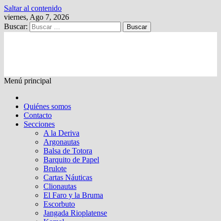
Saltar al contenido
viernes, Ago 7, 2026
Buscar:
Kalewche
Quincenario digital
Menú principal
Quiénes somos
Contacto
Secciones
A la Deriva
Argonautas
Balsa de Totora
Barquito de Papel
Brulote
Cartas Náuticas
Clionautas
El Faro y la Bruma
Escorbuto
Jangada Rioplatense