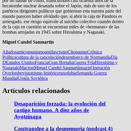
por no hablar de cómo, transcurridos casi ochenta años de la
hecatombe nuclear desatada sobre el Japón, más de uno de los
patéticos dirigentes políticos que gobiernan esta nuestra parte del
mundo parecen haber olvidado que, si abrir la caja de Pandora es
arriesgado, ese riesgo equivale al suicidio colectivo cuando dentro
de la caja en cuestión se encuentran miles de «hermanas» de las
bombas arrojadas en 1945 sobre Hiroshima y Nagasaki.
Miguel Candel Sanmartín
Aliados
anticomunismo
antifascismo
Clionautas
Crónica
Política
cultura de la cancelación
desembarco de Normandía
Día
D
Estados Unidos
Francia
Gran Bretaña
Guerra Fría
Hiroshima y
Nagasaki
Macron
Miguel Candel Sanmartín
nazis
Operación
Overlord
revisionismo histórico
rusofobia
Segunda Guerra
Mundial
Unión Soviética
Artículos relacionados
Desaparición forzada: la evolución del
castigo humano. A diez años de
Ayotzinapa
Contragolpe a la desmemoria (podcast 4)