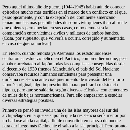
Pero aquel último año de guerra (1944-1945) había aún de conocer
episodios mucho más terribles en el marco de un conflicto en el que,
paradójicamente, y con la excepción del continente americano,
tenían muchas más posibilidades de sobrevivir quienes iban al frente
que quienes permanecían en sus casas, como demuestra la
comparación entre víctimas civiles y militares de ambos bandos.
(Cosa, por supuesto, que volvería a ocurrir, corregido y aumentado,
en caso de guerra nuclear.)
En efecto, cuando rendida ya Alemania los estadounidenses
centraron su esfuerzo bélico en el Pacífico, comprendieron que, pese
a haber arrebatado al Japón todas las conquistas conseguidas desde
el decenio de 1930 (menos Manchuria), el país del Sol Naciente
conservaba recursos humanos suficientes para presentar una
durísima resistencia ante cualquier intento de invasión del territorio
japonés original, algo imprescindible para quebrar la resistencia
nipona, pero que se saldaría, según diversos cálculos, con centenares
de miles de bajas norteamericanas. Para ello empezaron a estudiar
diversas estrategias posibles.
Primero se pensó en invadir una de las islas mayores del sur del
archipiélago, en la que se suponía que la resistencia sería menor por
no hallarse allí la capital, a fin de convertirla en cabeza de puente
para dar luego más fácilmente el salto a la isla principal. Pero pronto