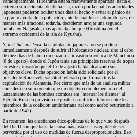
Paradójicamente, Hiroshima estaba relativamente apartada, hacia el
extremo suroccidental de dicha isla, razón por la cual las autoridades
japonesas pudieron ocultar unos días el hecho y evitar el pánico de
la gran mayoría de la población, ante lo cual los estadounidenses, de
manera más irracional todavía, decidieron arrojar una segunda
bomba en Nagasaki, más apartada aún que Hiroshima (en el
extremo occidental de la isla de Kyūshū).
Y,
last but not least
: la capitulación japonesa no se produjo
inmediatamente después de sufrir el holocausto nuclear, sino al cabo
de diez días de haber comenzado la invasión soviética de Manchuria
(8 de agosto), donde el Japón tenía sus principales reservas de tropas
terrestres, invasión que el 15 de agosto había alcanzado sus
objetivos clave. Dicha operación había sido solicitada por el
presidente Roosevelt, solicitud reiterada por Truman tras la
capitulación de Alemania. Por cierto que más de un analista militar
consideró en su momento que un objetivo complementario del
lanzamiento de las bombas atómicas era “mostrar los dientes” al
Ejército Rojo en previsión de posibles conflictos futuros entre los
miembros de la coalición antihitleriana (tal como acabó ocurriendo a
partir de 1947).
En resumen: las enseñanzas ético-políticas de lo que vino después
del Día D son que hasta la causa más justa es susceptible de ser
pervertida por el uso de medidas de fuerza desproporcionadas. Eso