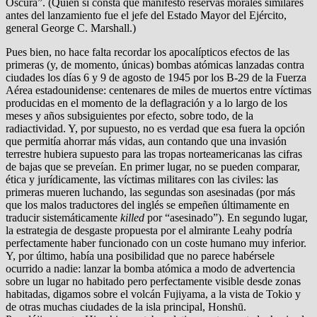
Oscura”. (Quien sí consta que manifestó reservas morales similares
antes del lanzamiento fue el jefe del Estado Mayor del Ejército,
general George C. Marshall.)
Pues bien, no hace falta recordar los apocalípticos efectos de las
primeras (y, de momento, únicas) bombas atómicas lanzadas contra
ciudades los días 6 y 9 de agosto de 1945 por los B-29 de la Fuerza
Aérea estadounidense: centenares de miles de muertos entre víctimas
producidas en el momento de la deflagración y a lo largo de los
meses y años subsiguientes por efecto, sobre todo, de la
radiactividad. Y, por supuesto, no es verdad que esa fuera la opción
que permitía ahorrar más vidas, aun contando que una invasión
terrestre hubiera supuesto para las tropas norteamericanas las cifras
de bajas que se preveían. En primer lugar, no se pueden comparar,
ética y jurídicamente, las víctimas militares con las civiles: las
primeras mueren luchando, las segundas son asesinadas (por más
que los malos traductores del inglés se empeñen últimamente en
traducir sistemáticamente
killed
por “asesinado”). En segundo lugar,
la estrategia de desgaste propuesta por el almirante Leahy podría
perfectamente haber funcionado con un coste humano muy inferior.
Y, por último, había una posibilidad que no parece habérsele
ocurrido a nadie: lanzar la bomba atómica a modo de advertencia
sobre un lugar no habitado pero perfectamente visible desde zonas
habitadas, digamos sobre el volcán Fujiyama, a la vista de Tokio y
de otras muchas ciudades de la isla principal, Honshū.