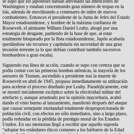
se supo que los japoneses habían adivinado las intenciones de
Washington y estaban concentrando gran número de tropas en la
isla, además de movilizando a centenares de miles de nuevos
combatientes. Entonces el presidente de la Junta de Jefes del Estado
Mayor estadounidense, y hombre de la máxima confianza de
Roosevelt, el almirante William Daniel Leahy, abogó por una
estrategia de desgaste, partiendo de la base de que, al estar
totalmente bloqueado por la flota estadounidense, Japón acabaría
quedándose sin recursos y capitularía sin necesidad de una gran
invasión terrestre (a lo que debían contribuir también sucesivos
bombardeos a gran escala).
Siguiendo esa línea de acción, cuando se supo con certeza que se
podía contar con las primeras bombas atómicas, la mayoría de los
asesores de Truman, ascendido a presidente tras la muerte de
Roosevelt en abril de 1945, propuso inmediatamente su utilización
para acelerar el proceso diseñado por Leahy. Paradójicamente, este
se mostró inicialmente escéptico sobre la efectividad militar del
artefacto y, aunque arrastrado por la opinión mayoritaria, acabó
dando el visto bueno al lanzamiento, manifestó después del ataque
que causar semejante mortandad totalmente desproporcionada de
población civil, con efectos no sólo inmediatos, sino a largo plazo,
podía redundar en la pérdida de prestigio moral de los Estados
Unidos. En sus memorias llegó a escribir que aquello suponía
“adoptar los estándares éticos comunes a los bárbaros de la Edad