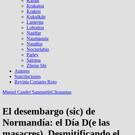
Kamal
Krakatoa
Kraken
Kukulkán
Lanterna
Lobodon
Naglfar
Naumaquia
Nautilus
Nocturlabio
Parley
Saloma
Zheng Shi
Autores
Suscripciones
Revista Corsario Rojo
Miguel Candel Sanmartín
Clionautas
El desembargo (sic) de
Normandía: el Día D(e las
masacres). Desmitificando el