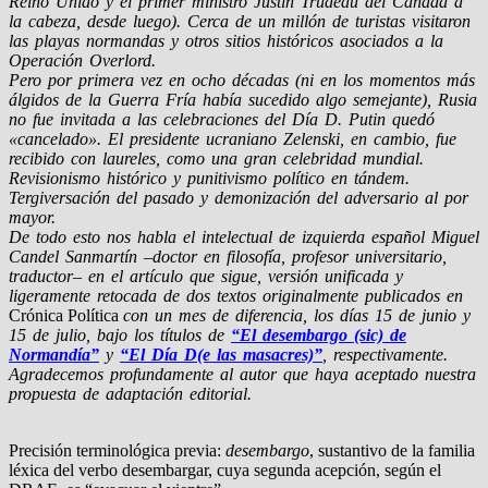
Reino Unido y el primer ministro Justin Trudeau del Canadá a
la cabeza, desde luego). Cerca de un millón de turistas visitaron
las playas normandas y otros sitios históricos asociados a la
Operación Overlord.
Pero por primera vez en ocho décadas (ni en los momentos más
álgidos de la Guerra Fría había sucedido algo semejante), Rusia
no fue invitada a las celebraciones del Día D. Putin quedó
«cancelado». El presidente ucraniano Zelenski, en cambio, fue
recibido con laureles, como una gran celebridad mundial.
Revisionismo histórico y punitivismo político en tándem.
Tergiversación del pasado y demonización del adversario al por
mayor.
De todo esto nos habla el intelectual de izquierda español Miguel
Candel Sanmartín –doctor en filosofía, profesor universitario,
traductor– en el artículo que sigue, versión unificada y
ligeramente retocada de dos textos originalmente publicados en
Crónica Política
con un mes de diferencia, los días 15 de junio y
15 de julio, bajo los títulos de
“El desembargo (sic) de
Normandía”
y
“El Día D(e las masacres)”
, respectivamente.
Agradecemos profundamente al autor que haya aceptado nuestra
propuesta de adaptación editorial.
Precisión terminológica previa:
desembargo
, sustantivo de la familia
léxica del verbo desembargar, cuya segunda acepción, según el