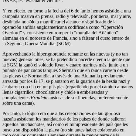
DRAE, es “evacuar el vientre”.
Y, en efecto, en torno a la fecha del 6 de junio hemos asistido a una
campaña masiva en prensa, radio y televisión, por tierra, mar y aire,
destinada no sólo a magnificar el alcance y significado de la
operación anfibia angloamericana codificada como “Operación
Overlord” y consistente en romper la “muralla del Atlántico”
alemana en el noroeste de Francia, sino a falsear el curso entero de
la Segunda Guerra Mundial (SGM).
Aprovechando la hiperignorancia reinante en las nuevas (y no tan
nuevas) generaciones, se ha pretendido hacerle creer a la gente que
la SGM la ganó el soldado Ryan y cuatro marines más, junto a un
puñado de panzudos tanques Sherman que en rauda carrera desde
las playas de Normandía, a través de una Alemania previamente
arrasada por los B-17, se plantaron en la guarida de la bestia nazi y
acabaron con ella en un plis plas (repartiendo por el camino a manos
llenas cigarrillos, chocolatines y chicle a embelesadas y
complacientes
Fräulein
ansiosas de ser liberadas, preferentemente
sobre una cama).
Por tanto, lo lógico era que a las celebraciones de tan gloriosa
hazaña asistieran los mandatarios de los países de donde salieron
aquellos muchachotes, así como el minipresidente del país que les
puso a su disposición la playa (no sin antes haber colaborado en
todo con los ocupantes alemanes durante la mayor parte de la