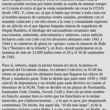
mierda posible encima por haber tenido la osadía de intentar romper
en Ucrania el cerco al que la venía sometiendo sin cesar la OTAN
desde 1991. Y, cómo no, al que sí había que invitar a toda costa era
al hombre-anuncio de camisetas verdes sudadas, presidente con el
mandato caducado y sin elecciones a la vista y comandante supremo
de un ejército en el que figuran brigadas enteras de seguidores de
Stepán Bandera, el ideólogo del nacionalismo ucraniano más
reaccionario, antisemita, anticomunista y antirruso, cuyas milicias
lucharon codo con codo con los invasores alemanes entre 1941 y
1944 y se cubrieron de gloria en «gestas» como la masacre de Babi
Yar (“Barranco de la Abuela”), en Kiev, donde participaron en la
matanza de más de 33.000 judíos entre el 29 y el 30 de septiembre
de 1941.
Pues sí, señores, según la prensa basura (es decir, la prensa en
general) del Occidente (mejor, Accidente) Colectivo, la SGM iba
viento en popa para los alemanes hasta que llegaron los chicos de
Ryan y mandaron parar. Todo lo demás que pasó entre 1939 y 1945
careció de importancia y no resultó para nada decisivo en cuanto al
desenlace de la SGM. Todo se decidió en las playas de Normandía,
bautizadas Utah, Omaha, Sword, Gold y Juno (ni un triste nombre
en francés; aunque bien es cierto que los franchutes se lo tenían
merecido, por colaboracionistas… o lo que es peor, por
maquisards
comunistas). De hecho, fue aquel día, “el día más largo”, el de la
verdadera victoria contra Hitler. Lo que vino después, en Berlín, no