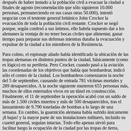
después de haber instado a la población civil a evacuar la ciudad a
finales de agosto (recomendación que sólo siguieron 10.000
personas, permaneciendo en sus casas otras 50.000), intentó
negociar con el teniente general británico John Crocker la
evacuación de toda la población civil restante. Crocker se negó
porque, según confesó a sus íntimos, ello habría supuesto dar a los
alemanes la ventaja de no tener bocas civiles que alimentar, ganar
tiempo para preparar sus defensas mientras duraba la evacuación y
expulsar de la ciudad a los miembros de la Resistencia.
Para colmo, el espionaje aliado había identificado la ubicación de las
tropas alemanas en distintos puntos de la ciudad, básicamente (como
es lógico) en su periferia. Pero Crocker, cuando pasó a la aviación
las coordenadas de los objetivos que había que bombardear, indicó
sólo el centro de la ciudad. Los bombardeos comenzaron la noche
del 5 de septiembre, causando de entrada 781 víctimas mortales y
289 desaparecidos. A la noche siguiente murieron 655 personas más,
muchos de ellos enterrados vivos en un túnel en construcción.
Finalmente, el 11 de septiembre la operación acabó con un saldo de
más de 1.500 civiles muertos y más de 500 desaparecidos, tras el
lanzamiento de 9.790 toneladas de bombas a lo largo de una
semana. En cambio, la guarnición alemana había sufrido únicamente
¡8 bajas! y la mayor parte de sus instalaciones militares, incluido su
cuartel general, seguían intactas. Todo ello apenas sirvió para
facilitar luego la ocupación de la ciudad por las tropas de tierra,