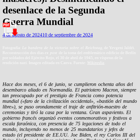
desenlace de la Segunda
Guerra Mundial
4 de agosto de 2024
10 de septiembre de 2024
Fotografía:
La bandera de la victoria sobre el Reichstag
, de Yevgeni Jaldéi.
Reconstrucción dos días
ex post
de la toma del emblemático edificio de Berlín
por soldados del Ejército Rojo, el 30 de abril de 1945, en vísperas de la
rendición nazi. Imagen editada en Canva. Fuente:
Wikipedia
.
Hace dos meses, el 6 de junio, se cumplieron ochenta años del
desembarco aliado en Normandía. El patriotero Macron, siempre
tan preocupado por el prestigio de Francia como potencia
mundial («faro de la civilización occidental», «bastión del mundo
libre»), se puso orondamente el traje de anfitrión-maestro de
ceremonias y tiró la casa por la ventana. Gran aspaviento. El
gobierno francés organizó eventos conmemorativos y festivos a
escala faraónica, con presencia de 75 legaciones de todo el
mundo, incluyendo no menos de 25 mandatarios y jefes de
estado (el presidente de EE.UU. Joe Biden, el rey Carlos III del