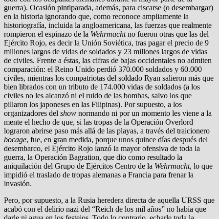
guerra). Ocasión pintiparada, además, para ciscarse (o desembargar)
en la historia ignorando que, como reconoce ampliamente la
historiografía, incluida la angloamericana, las fuerzas que realmente
rompieron el espinazo de la
Wehrmacht
no fueron otras que las del
Ejército Rojo, es decir la Unión Soviética, tras pagar el precio de 9
millones largos de vidas de soldados y 23 millones largos de vidas
de civiles. Frente a éstas, las cifras de bajas occidentales no admiten
comparación: el Reino Unido perdió 370.000 soldados y 60.000
civiles, mientras los compatriotas del soldado Ryan salieron más que
bien librados con un tributo de 174.000 vidas de soldados (a los
civiles no les alcanzó ni el ruido de las bombas, salvo los que
pillaron los japoneses en las Filipinas). Por supuesto, a los
organizadores del
show
normando ni por un momento les viene a la
mente el hecho de que, si las tropas de la Operación Overlord
lograron abrirse paso más allá de las playas, a través del traicionero
bocage
, fue, en gran medida, porque unos quince días después del
desembarco, el Ejército Rojo lanzó la mayor ofensiva de toda la
guerra, la Operación Bagration, que dio como resultado la
aniquilación del Grupo de Ejércitos Centro de la
Wehrmacht
, lo que
impidió el traslado de tropas alemanas a Francia para frenar la
invasión.
Pero, por supuesto, a la Rusia heredera directa de aquella URSS que
acabó con el delirio nazi del “Reich de los mil años” no había que
darle ni agua en los festejos. Todo lo contrario, echarle toda la