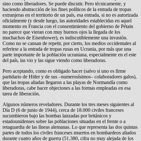
sino como liberadores. Se puede discutir. Pero técnicamente, y
haciendo abstracción de los fines políticos de la entrada de tropas
extranjeras en el territorio de un país, esa entrada, si no es autorizada
oficialmente (y desde luego, las autoridades establecidas en aquel
momento en Francia con el consentimiento del gobierno de Pétain
no parece que vieran con muy buenos ojos la llegada de los
muchachos de Eisenhower), es indiscutiblemente una invasión.
Como no se cansan de repetir, por cierto, los medios occidentales al
referirse a la entrada de tropas rusas en Ucrania, por más que una
parte importante de la población ucraniana, especialmente en el este
del país, las vio y las sigue viendo como liberadoras.
Pero aceptando, como es obligado hacer (salvo si uno es firme
partidario de Hitler y de sus –numerosísimos– colaboradores galos),
que las tropas aliadas llegaron a las playas de Normandía como
liberadoras, cabe hacer objeciones a las formas empleadas en esa
tarea de liberación.
Algunos números reveladores. Durante los tres meses siguientes al
Día D (6 de junio de 1944), cerca de 18.000 civiles franceses
sucumbieron bajo las bombas lanzadas por británicos y
estadounidenses sobre las poblaciones situadas en el frente o a
retaguardia de las líneas alemanas. Lo que representa las dos quintas
partes de todos los civiles franceses muertos en bombardeos aliados
durante cuatro años de guerra (51.380, cifra no muy alejada de los