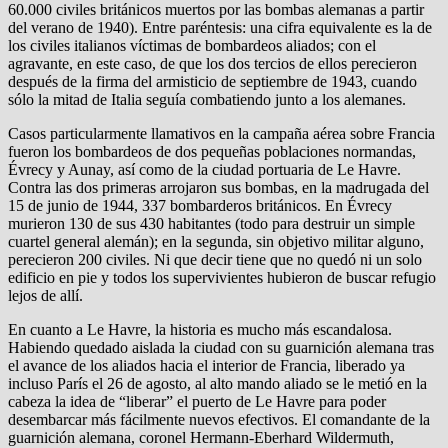
60.000 civiles británicos muertos por las bombas alemanas a partir
del verano de 1940). Entre paréntesis: una cifra equivalente es la de
los civiles italianos víctimas de bombardeos aliados; con el
agravante, en este caso, de que los dos tercios de ellos perecieron
después de la firma del armisticio de septiembre de 1943, cuando
sólo la mitad de Italia seguía combatiendo junto a los alemanes.
Casos particularmente llamativos en la campaña aérea sobre Francia
fueron los bombardeos de dos pequeñas poblaciones normandas,
Évrecy y Aunay, así como de la ciudad portuaria de Le Havre.
Contra las dos primeras arrojaron sus bombas, en la madrugada del
15 de junio de 1944, 337 bombarderos británicos. En Évrecy
murieron 130 de sus 430 habitantes (todo para destruir un simple
cuartel general alemán); en la segunda, sin objetivo militar alguno,
perecieron 200 civiles. Ni que decir tiene que no quedó ni un solo
edificio en pie y todos los supervivientes hubieron de buscar refugio
lejos de allí.
En cuanto a Le Havre, la historia es mucho más escandalosa.
Habiendo quedado aislada la ciudad con su guarnición alemana tras
el avance de los aliados hacia el interior de Francia, liberado ya
incluso París el 26 de agosto, al alto mando aliado se le metió en la
cabeza la idea de “liberar” el puerto de Le Havre para poder
desembarcar más fácilmente nuevos efectivos. El comandante de la
guarnición alemana, coronel Hermann-Eberhard Wildermuth,