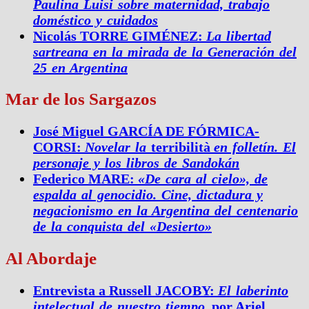
Paulina Luisi sobre maternidad, trabajo
doméstico y cuidados
Nicolás TORRE GIMÉNEZ:
La libertad
sartreana en la mirada de la Generación del
25 en Argentina
Mar de los Sargazos
José Miguel GARCÍA DE FÓRMICA-
CORSI:
Novelar la
terribilità
en folletín. El
personaje y los libros de Sandokán
Federico MARE:
«De cara al cielo», de
espalda al genocidio. Cine, dictadura y
negacionismo en la Argentina del centenario
de la conquista del «Desierto»
Al Abordaje
Entrevista a Russell JACOBY:
El laberinto
intelectual de nuestro tiempo
, por Ariel