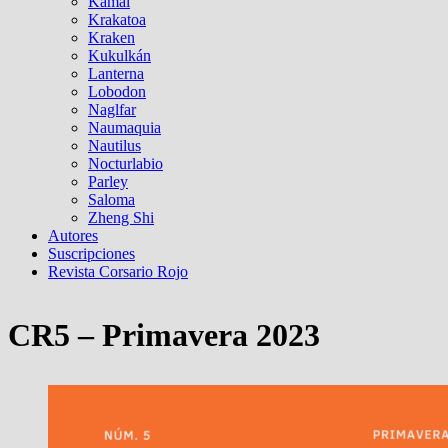
Kamal
Krakatoa
Kraken
Kukulkán
Lanterna
Lobodon
Naglfar
Naumaquia
Nautilus
Nocturlabio
Parley
Saloma
Zheng Shi
Autores
Suscripciones
Revista Corsario Rojo
CR5 – Primavera 2023