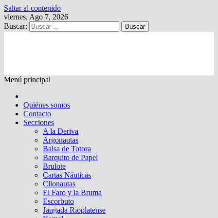
Saltar al contenido
viernes, Ago 7, 2026
Buscar:
Kalewche
Quincenario digital
Menú principal
Quiénes somos
Contacto
Secciones
A la Deriva
Argonautas
Balsa de Totora
Barquito de Papel
Brulote
Cartas Náuticas
Clionautas
El Faro y la Bruma
Escorbuto
Jangada Rioplatense