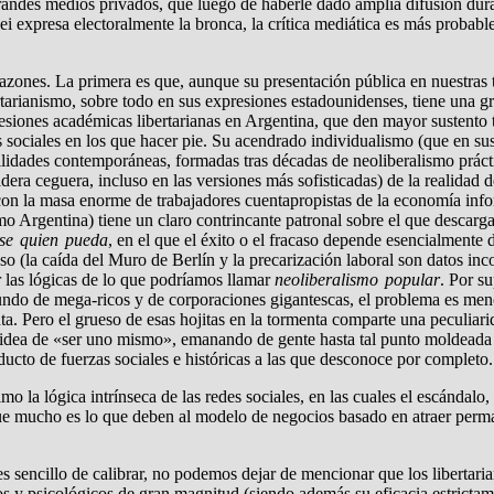
grandes medios privados, que luego de haberle dado amplia difusión dura
expresa electoralmente la bronca, la crítica mediática es más probable
zones. La primera es que, aunque su presentación pública en nuestras tie
bertarianismo, sobre todo en sus expresiones estadounidenses, tiene una gr
esiones académicas libertarianas en Argentina, que den mayor sustento t
nes sociales en los que hacer pie. Su acendrado individualismo (que en
ibilidades contemporáneas, formadas tras décadas de neoliberalismo prá
dera ceguera, incluso en las versiones más sofisticadas) de la realidad 
con la masa enorme de trabajadores cuentapropistas de la economía inf
mo Argentina) tiene un claro contrincante patronal sobre el que descarg
ese quien pueda
, en el que el éxito o el fracaso depende esencialmente d
 (la caída del Muro de Berlín y la precarización laboral son datos incon
r las lógicas de lo que podríamos llamar
neoliberalismo popular
. Por su
ndo de mega-ricos y de corporaciones gigantescas, el problema es menos 
. Pero el grueso de esas hojitas en la tormenta comparte una peculiari
a idea de «ser uno mismo», emanando de gente hasta tal punto moldeada 
ucto de fuerzas sociales e históricas a las que desconoce por completo.
o la lógica intrínseca de las redes sociales, en las cuales el escándalo
ue mucho es lo que deben al modelo de negocios basado en atraer permane
 sencillo de calibrar, no podemos dejar de mencionar que los libertaria
os y psicológicos de gran magnitud (siendo además su eficacia estrictam