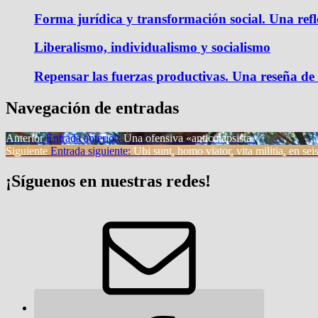
Forma jurídica y transformación social. Una refle
Liberalismo, individualismo y socialismo
Repensar las fuerzas productivas. Una reseña de
Navegación de entradas
Anterior
Entrada anterior:
Una ofensiva «anticolapsista»
Siguiente
Entrada siguiente:
Ubi sunt, homo viator, vita militia, en s
¡Síguenos en nuestras redes!