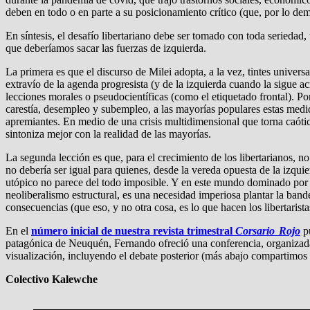
deben en todo o en parte a su posicionamiento crítico (que, por lo de
En síntesis, el desafío libertariano debe ser tomado con toda serieda
que deberíamos sacar las fuerzas de izquierda.
La primera es que el discurso de Milei adopta, a la vez, tintes univers
extravío de la agenda progresista (y de la izquierda cuando la sigue acr
lecciones morales o pseudocientíficas (como el etiquetado frontal). Por
carestía, desempleo y subempleo, a las mayorías populares estas medida
apremiantes. En medio de una crisis multidimensional que torna caótica
sintoniza mejor con la realidad de las mayorías.
La segunda lección es que, para el crecimiento de los libertarianos, no
no debería ser igual para quienes, desde la vereda opuesta de la izqu
utópico no parece del todo imposible. Y en este mundo dominado por 
neoliberalismo estructural, es una necesidad imperiosa plantar la band
consecuencias (que eso, y no otra cosa, es lo que hacen los libertarista
En el
número inicial de nuestra revista trimestral
Corsario Rojo
pu
patagónica de Neuquén, Fernando ofreció una conferencia, organiza
visualización, incluyendo el debate posterior (más abajo compartimos
Colectivo Kalewche