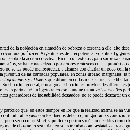
 mitad de la población en situación de pobreza o cercana a ella, alto de
a coyuntura política en Argentina es de una potencial volatilidad gigan
pone sobre la acción colectiva. En un contexto así, para sorpresa de nadi
ltimos años, se han caracterizado por errores grotescos en sus pronóstic
Pero no se las puede menospreciar, y alcanza con charlar un poco con la
 la juventud de las barriadas populares, en zonas urbano-marginales, la 
instagrammers
y
tiktokers
que difunden en las redes el mensaje libertar
. Su situación general, con algunas situaciones provinciales diferentes 
ciones experimentó un ligero retroceso, aunque mantuvo los escaños parl
ntos generadores de inestabilidad desatados, no se puede descartar un est
 y paródico que, en estos tiempos en los que la realidad misma se ha vu
e confundir al payaso con los dueños del circo, ni ignorar las condicio
 tan poco serio como Milei, y prefieren gestores más predecibles (como
yoría de ellos no lo seguirían en su extremismo anti-estatalista, y a a