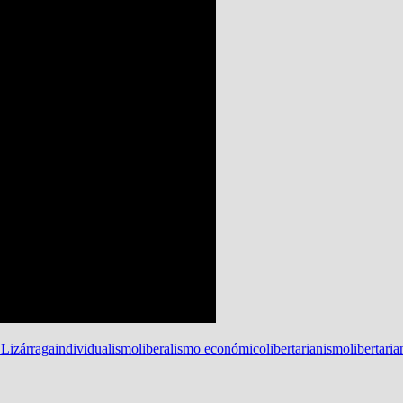
Lizárraga
individualismo
liberalismo económico
libertarianismo
libertari