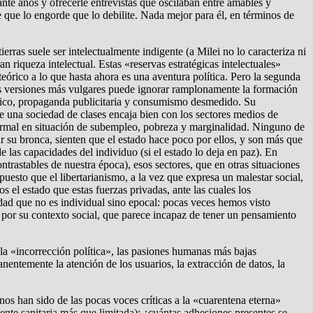
nte años y ofrecerle entrevistas que oscilaban entre amables y
 que lo engorde que lo debilite. Nada mejor para él, en términos de
rras suele ser intelectualmente indigente (a Milei no lo caracteriza ni
an riqueza intelectual. Estas «reservas estratégicas intelectuales»
eórico a lo que hasta ahora es una aventura política. Pero la segunda
 sus versiones más vulgares puede ignorar ramplonamente la formación
ctico, propaganda publicitaria y consumismo desmedido. Su
de una sociedad de clases encaja bien con los sectores medios de
ormal en situación de subempleo, pobreza y marginalidad. Ninguno de
ar su bronca, sienten que el estado hace poco por ellos, y son más que
e las capacidades del individuo (si el estado lo deja en paz). En
trastables de nuestra época), esos sectores, que en otras situaciones
puesto que el libertarianismo, a la vez que expresa un malestar social,
el estado que estas fuerzas privadas, ante las cuales los
dad que no es individual sino epocal: pocas veces hemos visto
por su contexto social, que parece incapaz de tener un pensamiento
, la «incorrección política», las pasiones humanas más bajas
ntemente la atención de los usuarios, la extracción de datos, la
nos han sido de las pocas voces críticas a la «cuarentena eterna»
ente sanitaria más que limitada): ¿cuántas adhesiones presentes se