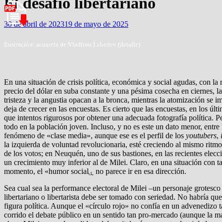
El desafío libertariano
30 de abril de 2023
19 de mayo de 2025
Ilustración: acuarela de Vladimir Lebedev (detalle)
En una situación de crisis política, económica y social agudas, con la
precio del dólar en suba constante y una pésima cosecha en ciernes, l
tristeza y la angustia opacan a la bronca, mientras la atomización se im
deja de crecer en las encuestas. Es cierto que las encuestas, en los ú
que intentos rigurosos por obtener una adecuada fotografía política. 
todo en la población joven. Incluso, y no es este un dato menor, entre
fenómeno de «clase media», aunque ese es el perfil de los
youtubers
,
la izquierda de voluntad revolucionaria, esté creciendo al mismo ritmo
de los votos; en Neuquén, uno de sus bastiones, en las recientes elec
un crecimiento muy inferior al de Milei. Claro, en una situación con ta
momento, el «humor socialۑ no parece ir en esa dirección.
Sea cual sea la performance electoral de Milei –un personaje grotesco
libertariano o libertarista debe ser tomado con seriedad. No habría qu
figura política. Aunque el «círculo rojo» no confía en un advenedizo
corrido el debate público en un sentido tan pro-mercado (aunque la ma