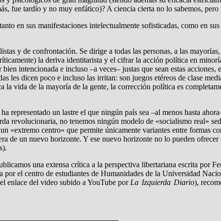
más, fue tardío y no muy enfático)? A ciencia cierta no lo sabemos, pero
d, tanto en sus manifestaciones intelectualmente sofisticadas, como en 
alistas y de confrontación. Se dirige a todas las personas, a las mayorí
íticamente) la deriva identitarista y el cifrar la acción política en mino
 bien intencionada e incluso –a veces– justas que sean estas acciones, e
s les dicen poco e incluso las irritan: son juegos etéreos de clase med
 la vida de la mayoría de la gente, la corrección política es completamen
 ha representado un lastre el que ningún país sea –al menos hasta ahora–
ierda revolucionaria, no tenemos ningún modelo de «socialismo real» se
un «extremo centro» que permite únicamente variantes entre formas cons
era de un nuevo horizonte. Y ese nuevo horizonte no lo pueden ofrecer q
s).
blicamos una extensa crítica a la perspectiva libertariana escrita por 
da por el centro de estudiantes de Humanidades de la Universidad Na
 el enlace del video subido a YouTube por
La Izquierda Diario
), reco