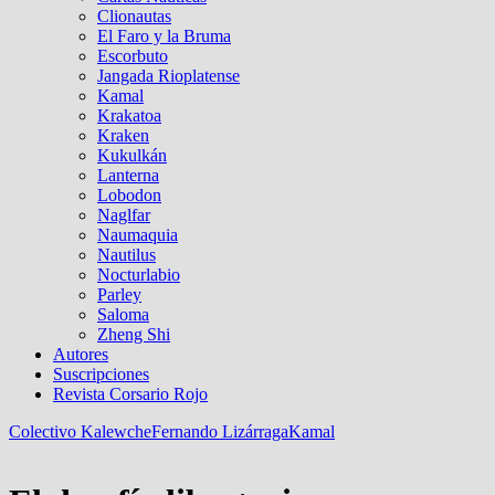
Clionautas
El Faro y la Bruma
Escorbuto
Jangada Rioplatense
Kamal
Krakatoa
Kraken
Kukulkán
Lanterna
Lobodon
Naglfar
Naumaquia
Nautilus
Nocturlabio
Parley
Saloma
Zheng Shi
Autores
Suscripciones
Revista Corsario Rojo
Colectivo Kalewche
Fernando Lizárraga
Kamal