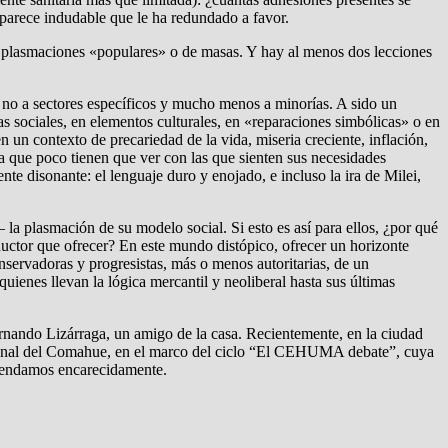
 parece indudable que le ha redundado a favor.
sus plasmaciones «populares» o de masas. Y hay al menos dos lecciones
as, no a sectores específicos y mucho menos a minorías. A sido un
rías sociales, en elementos culturales, en «reparaciones simbólicas» o en
n un contexto de precariedad de la vida, miseria creciente, inflación,
ia que poco tienen que ver con las que sienten sus necesidades
te disonante: el lenguaje duro y enojado, e incluso la ira de Milei,
 la plasmación de su modelo social. Si esto es así para ellos, ¿por qué
ductor que ofrecer? En este mundo distópico, ofrecer un horizonte
ervadoras y progresistas, más o menos autoritarias, de un
uienes llevan la lógica mercantil y neoliberal hasta sus últimas
Fernando Lizárraga, un amigo de la casa. Recientemente, en la ciudad
cional del Comahue, en el marco del ciclo “El CEHUMA debate”, cuya
mendamos encarecidamente.