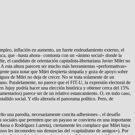
sempleo, inflación en aumento, un fuerte endeudamiento externo, el
tesca, que –hasta ahora– contrasta con un «ánimo social» donde la
e, el candidato de orientación capitalista-libertariana Javier Milei no
os. A esta altura parecen ser mucho más herramientas «performativas»
 gente para notar que Milei despierta simpatía y goza de apoyo sobre
figura de Milei no deja de crecer. No se trata solamente de un
iano. Paralelamente, no parece que el FIT-U, la expresión electoral de
(en Jujuy podría hacer una elección histórica y obtener cerca del 15%
amentarios) parece ser de un relativo estancamiento. O, en todo caso,
allido social. Y ello alteraría el panorama político. Pero, de
elto una parodia, necesariamente concita adhesiones–, el desafío
nes sociales que permiten que un payaso se convierta en una importante
 Massa o Rodríguez Larreta), ciertamente les complace que Milei haya
lgunos les incomoden sus denuncias del «capitalismo de amigos»). Por