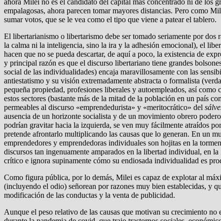
ahora Milei no es el candidato del capital más concentrado ni de los 
empalagosas, ahora parecen tomar mayores distancias. Pero como Milei 
sumar votos, que se le vea como el tipo que viene a patear el tablero.
El libertarianismo o libertarismo debe ser tomado seriamente por dos ra
la calma ni la inteligencia, sino la ira y la adhesión emocional), el li
hacen que no se pueda descartar, de aquí a poco, la existencia de expr
y principal razón es que el discurso libertariano tiene grandes bolso
social de las individualidades) encaja maravillosamente con las sens
antiestatismo y su visión extremadamente abstracta o formalista (verda
pequeña propiedad, profesiones liberales y autoempleados, así como 
estos sectores (bastante más de la mitad de la población en un país co
permeables al discurso «emprendedurista» y «meritocrático» del
sálv
ausencia de un horizonte socialista y de un movimiento obrero poderoso
podrían gravitar hacia la izquierda, se ven muy fácilmente atraídos po
pretende afrontarlo multiplicando las causas que lo generan. En un mu
emprendedores y emprendedoras individuales son hojitas en la tormenta
discursos tan ingenuamente amparados en la libertad individual, en l
crítico e ignora supinamente cómo su endiosada individualidad es prod
Como figura pública, por lo demás, Milei es capaz de explotar al máxim
(incluyendo el odio) señorean por razones muy bien establecidas, y q
modificación de las conductas y la venta de publicidad.
Aunque el peso relativo de las causas que motivan su crecimiento no es
durante la pandemia de covid, que trajo trastornos sociales, económic