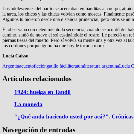
Los adolescentes del barrio se acercaban en banditas al cuerpo, atraí
la tarea, los chicos y las chicas volvían como moscas. Finalmente pasó
Algunos lo hicieron desde una distancia prudencial, pero otros se an
Él observaba con detenimiento la secuencia, cuando se acordó del bald
camino, sintió de nuevo el sol castigándole el rostro. Le pareció un r
piernas tiesas del muerto. Pero sí volvía su mente una y otra vez al tal
los cordones porque ignoraba que hoy le tocaría morir.
Lucía Caisso
Argentina
cuento
ficción
gatillo fácil
literatura
literatura argentina
Lucía C
Artículos relacionados
1924: huelga en Tandil
La moneda
“¿Qué anda haciendo usted por acá?”. Crónicas 
Navegación de entradas