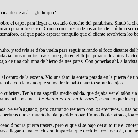
 nada desde acá… ¿le limpio?
re el capot para llegar al costado derecho del parabrisas. Sintió la ch
icara para refrescarse. Como con el resto de los autos de la última sem
áforo, así que pudo esperar tranquilo que el cliente revolviera los bol
multo, y todavía se daba vuelta para seguir mirando el foco distante d
ó todavía unos minutos más sumergido en el flujo apurado de autos, hacie
ajo de una columna de hierro de tres patas. Con ponerlas ahí, a la vista
 al centro de la escena. Vio una familia entera parada en la puerta de u
luchaba con la mano que su madre le había puesto sobre los ojos.
lo cubriera. Tenía una zapatilla medio salida, que dejaba ver el talón si
 una mancha oscura.
“Le dieron el tiro en la cara”
, escuchó que le expl
s. Se veía agitado, pero charlando resuelto con los efectivos. Unas hor
aberturas que el muerto había querido robar. En medio del atraco, logró
endió por la puerta trasera, pero el que sí se bajó del auto fue el chof
asta llegar a una conclusión imparcial que decidió arrojarle a él, que j