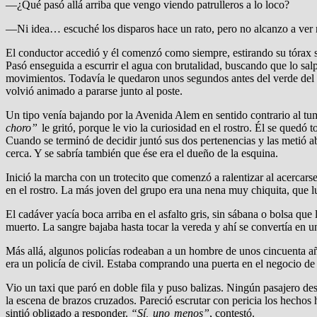
—¿Qué pasó allá arriba que vengo viendo patrulleros a lo loco?
—Ni idea… escuché los disparos hace un rato, pero no alcanzo a ver
El conductor accedió y él comenzó como siempre, estirando su tórax sob
Pasó enseguida a escurrir el agua con brutalidad, buscando que lo salp
movimientos. Todavía le quedaron unos segundos antes del verde del sem
volvió animado a pararse junto al poste.
Un tipo venía bajando por la Avenida Alem en sentido contrario al tu
choro”
le gritó, porque le vio la curiosidad en el rostro. Él se qued
Cuando se terminó de decidir juntó sus dos pertenencias y las metió ab
cerca. Y se sabría también que ése era el dueño de la esquina.
Inició la marcha con un trotecito que comenzó a ralentizar al acercarse
en el rostro. La más joven del grupo era una nena muy chiquita, que 
El cadáver yacía boca arriba en el asfalto gris, sin sábana o bolsa que 
muerto. La sangre bajaba hasta tocar la vereda y ahí se convertía en
Más allá, algunos policías rodeaban a un hombre de unos cincuenta año
era un policía de civil. Estaba comprando una puerta en el negocio de 
Vio un taxi que paró en doble fila y puso balizas. Ningún pasajero desc
la escena de brazos cruzados. Pareció escrutar con pericia los hechos h
sintió obligado a responder.
“Sí, uno menos”
, contestó.