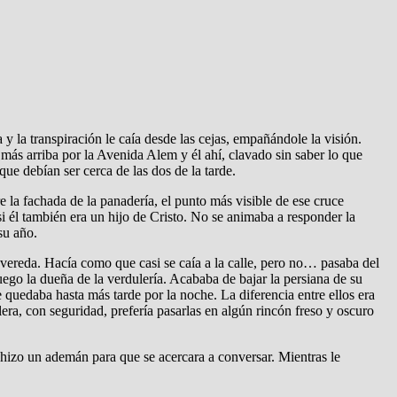
a y la transpiración le caía desde las cejas, empañándole la visión.
más arriba por la Avenida Alem y él ahí, clavado sin saber lo que
ue debían ser cerca de las dos de la tarde.
 la fachada de la panadería, el punto más visible de ese cruce
 si él también era un hijo de Cristo. No se animaba a responder la
su año.
a vereda. Hacía como que casi se caía a la calle, pero no… pasaba del
juego la dueña de la verdulería. Acababa de bajar la persiana de su
 quedaba hasta más tarde por la noche. La diferencia entre ellos era
ulera, con seguridad, prefería pasarlas en algún rincón freso y oscuro
 hizo un ademán para que se acercara a conversar. Mientras le