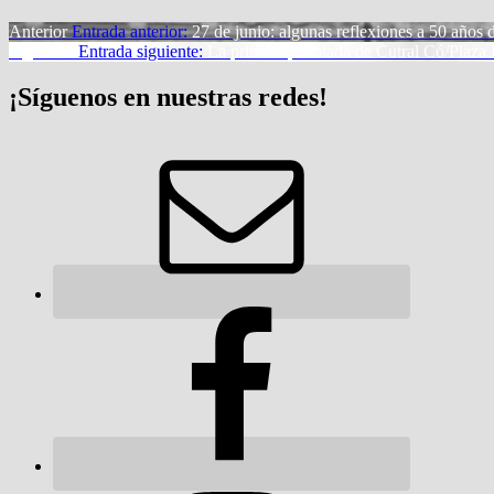
Anterior
Entrada anterior:
27 de junio: algunas reflexiones a 50 años
Siguiente
Entrada siguiente:
La primera pueblada de Cutral Có/Plaza 
¡Síguenos en nuestras redes!