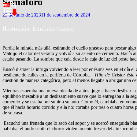
Semáforo
25 de junio de 2023
11 de septiembre de 2024
Ilustración: Emiliano Caisso
Perdía la mirada más allá, estirando el cuello grasoso para pescar algo 
Maldijo el calor del verano y volvió a su asiento de cemento. Hacía 
estaba pasando. La sombra que caía desde la caja de luz del poste haci
Buscó distraer la intriga volviendo a leer por enésima vez en el día 
pestilente de calles en la periferia de Córdoba.
“Hijo de Cristo: éste
cuestión de manera categórica, pero al menos llegaba a abrigar una cer
Mientras esperaba una nueva oleada de autos, jugó a hacer deslizar la 
equilibrio inestable a un deslizamiento suave que lo entregaba a la seg
comercio y se estaba por subir a su auto. Como él, cambiaba en verano
que él hacía horario corrido y ella no: cortaba por tres o cuatro horas 
de su casa.
Escuchó una frenada que lo sacó del sopor y se acercó enseguida blan
hablaba, él pudo sentir el chorro violentamente fresco del aire acondi