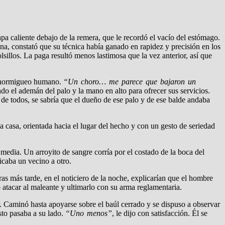
apa caliente debajo de la remera, que le recordó el vacío del estómago.
ana, constató que su técnica había ganado en rapidez y precisión en los
sillos. La paga resultó menos lastimosa que la vez anterior, así que
el hormigueo humano.
“Un choro… me parece que bajaron un
ndo el ademán del palo y la mano en alto para ofrecer sus servicios.
 de todos, se sabría que el dueño de ese palo y de ese balde andaba
na casa, orientada hacia el lugar del hecho y con un gesto de seriedad
n media. Un arroyito de sangre corría por el costado de la boca del
icaba un vecino a otro.
as más tarde, en el noticiero de la noche, explicarían que el hombre
 atacar al maleante y ultimarlo con su arma reglamentaria.
er. Caminó hasta apoyarse sobre el baúl cerrado y se dispuso a observar
usto pasaba a su lado.
“Uno menos”
, le dijo con satisfacción. Él se