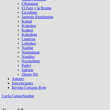
Clionautas
El Faro y la Bruma
Escorbuto
Jangada Rioplatense
Kamal
Krakatoa
Kraken
Kukulkán
Lanterna
Lobodon
Naglfar
Naumaquia
Nautilus
Nocturlabio
Parley
Saloma
Zheng Shi
Autores
Suscripciones
Revista Corsario Rojo
Lucía Caisso
Naglfar