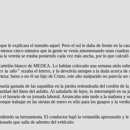
que le explicara el tumulto aquel. Pero el sol le daba de frente en la car
al menos cinco minutos que la gente se venía amontonando unas cuadras 
a la vereda se estaba poniendo cada vez más ancha, por lo que calculó q
el cartelón blanco de MEDEA. Lo habían colocado una semana atrás sobre
 es tu año”
rezaba el letrero, y lo devolvía siempre a la duda acerca de
teza: fuera o no él un hijo de Cristo, este año malparido no parecía ser 
suela gastada de las zapatillas en la piedra redondeada del cordón de l
uridad del llano del asfalto. Al saludarlo de lejos, lo interrumpió en su 
 el horario de su jornada laboral. Arrancaba más tarde a la mañana y se
porque trabajar en las siestas de enero es sólo para los guapos y la verd
diendo su herramienta. El conductor bajó la ventanilla apresurado y le
cionado que salía de adentro del vehículo: