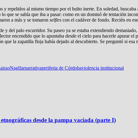
dos y repelidos al mismo tiempo por el bulto inerte. En soledad, busca
 lo que se sabía que iba a pasar: como en un dominó de tentación inconte
imaron a más y se tomaron
selfies
con el cadáver de fondo. Recién en ese 
e y del palo escurridor. Su paseo ya se estaba extendiendo demasiado, 
eflector encendido que lo apuntaba desde el cielo para hacerle apurar el
ón que la zapatilla floja había dejado al descubierto. Se preguntó si esa 
aisso
Naglfar
narrativa
periferia de Córdoba
violencia institucional
etnográficas desde la pampa vaciada (parte I)