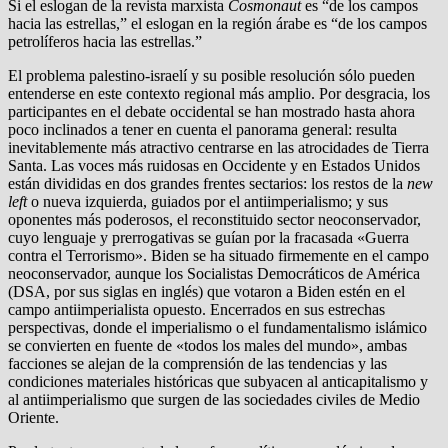
Si el eslogan de la revista marxista
Cosmonaut
es “de los campos
hacia las estrellas,” el eslogan en la región árabe es “de los campos
petrolíferos hacia las estrellas.”
El problema palestino-israelí y su posible resolución sólo pueden
entenderse en este contexto regional más amplio. Por desgracia, los
participantes en el debate occidental se han mostrado hasta ahora
poco inclinados a tener en cuenta el panorama general: resulta
inevitablemente más atractivo centrarse en las atrocidades de Tierra
Santa. Las voces más ruidosas en Occidente y en Estados Unidos
están divididas en dos grandes frentes sectarios: los restos de la
new
left
o nueva izquierda, guiados por el antiimperialismo; y sus
oponentes más poderosos, el reconstituido sector neoconservador,
cuyo lenguaje y prerrogativas se guían por la fracasada «Guerra
contra el Terrorismo». Biden se ha situado firmemente en el campo
neoconservador, aunque los Socialistas Democráticos de América
(DSA, por sus siglas en inglés) que votaron a Biden estén en el
campo antiimperialista opuesto. Encerrados en sus estrechas
perspectivas, donde el imperialismo o el fundamentalismo islámico
se convierten en fuente de «todos los males del mundo», ambas
facciones se alejan de la comprensión de las tendencias y las
condiciones materiales históricas que subyacen al anticapitalismo y
al antiimperialismo que surgen de las sociedades civiles de Medio
Oriente.