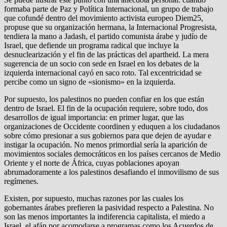
formaba parte de Paz y Política Internacional, un grupo de trabajo
que cofundé dentro del movimiento activista europeo Diem25,
propuse que su organización hermana, la Internacional Progresista,
tendiera la mano a Jadash, el partido comunista árabe y judío de
Israel, que defiende un programa radical que incluye la
desnuclearización y el fin de las prácticas del apartheid. La mera
sugerencia de un socio con sede en Israel en los debates de la
izquierda internacional cayó en saco roto. Tal excentricidad se
percibe como un signo de «sionismo» en la izquierda.
Por supuesto, los palestinos no pueden confiar en los que están
dentro de Israel. El fin de la ocupación requiere, sobre todo, dos
desarrollos de igual importancia: en primer lugar, que las
organizaciones de Occidente coordinen y eduquen a los ciudadanos
sobre cómo presionar a sus gobiernos para que dejen de ayudar e
instigar la ocupación. No menos primordial sería la aparición de
movimientos sociales democráticos en los países cercanos de Medio
Oriente y el norte de África, cuyas poblaciones apoyan
abrumadoramente a los palestinos desafiando el inmovilismo de sus
regímenes.
Existen, por supuesto, muchas razones por las cuales los
gobernantes árabes prefieren la pasividad respecto a Palestina. No
son las menos importantes la indiferencia capitalista, el miedo a
Israel, el afán por acomodarse a programas como los Acuerdos de