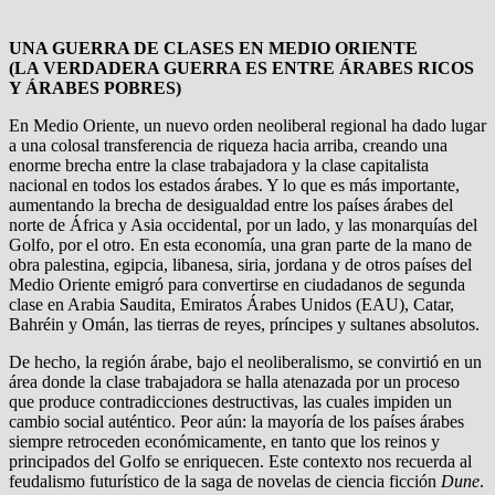
UNA GUERRA DE CLASES EN MEDIO ORIENTE
(LA VERDADERA GUERRA ES ENTRE ÁRABES RICOS
Y ÁRABES POBRES)
En Medio Oriente, un nuevo orden neoliberal regional ha dado lugar
a una colosal transferencia de riqueza hacia arriba, creando una
enorme brecha entre la clase trabajadora y la clase capitalista
nacional en todos los estados árabes. Y lo que es más importante,
aumentando la brecha de desigualdad entre los países árabes del
norte de África y Asia occidental, por un lado, y las monarquías del
Golfo, por el otro. En esta economía, una gran parte de la mano de
obra palestina, egipcia, libanesa, siria, jordana y de otros países del
Medio Oriente emigró para convertirse en ciudadanos de segunda
clase en Arabia Saudita, Emiratos Árabes Unidos (EAU), Catar,
Bahréin y Omán, las tierras de reyes, príncipes y sultanes absolutos.
De hecho, la región árabe, bajo el neoliberalismo, se convirtió en un
área donde la clase trabajadora se halla atenazada por un proceso
que produce contradicciones destructivas, las cuales impiden un
cambio social auténtico. Peor aún: la mayoría de los países árabes
siempre retroceden económicamente, en tanto que los reinos y
principados del Golfo se enriquecen. Este contexto nos recuerda al
feudalismo futurístico de la saga de novelas de ciencia ficción
Dune
.