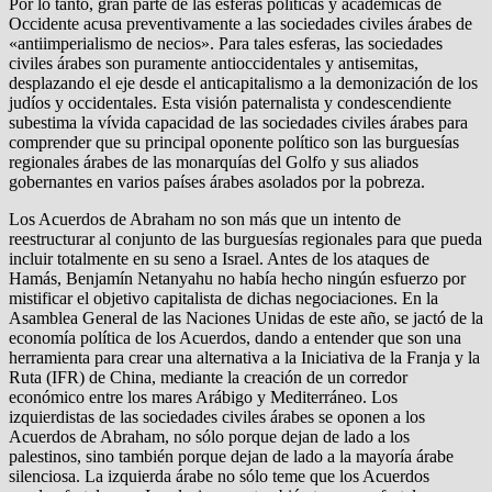
Por lo tanto, gran parte de las esferas políticas y académicas de
Occidente acusa preventivamente a las sociedades civiles árabes de
«antiimperialismo de necios». Para tales esferas, las sociedades
civiles árabes son puramente antioccidentales y antisemitas,
desplazando el eje desde el anticapitalismo a la demonización de los
judíos y occidentales. Esta visión paternalista y condescendiente
subestima la vívida capacidad de las sociedades civiles árabes para
comprender que su principal oponente político son las burguesías
regionales árabes de las monarquías del Golfo y sus aliados
gobernantes en varios países árabes asolados por la pobreza.
Los Acuerdos de Abraham no son más que un intento de
reestructurar al conjunto de las burguesías regionales para que pueda
incluir totalmente en su seno a Israel. Antes de los ataques de
Hamás, Benjamín Netanyahu no había hecho ningún esfuerzo por
mistificar el objetivo capitalista de dichas negociaciones. En la
Asamblea General de las Naciones Unidas de este año, se jactó de la
economía política de los Acuerdos, dando a entender que son una
herramienta para crear una alternativa a la Iniciativa de la Franja y la
Ruta (IFR) de China, mediante la creación de un corredor
económico entre los mares Arábigo y Mediterráneo. Los
izquierdistas de las sociedades civiles árabes se oponen a los
Acuerdos de Abraham, no sólo porque dejan de lado a los
palestinos, sino también porque dejan de lado a la mayoría árabe
silenciosa. La izquierda árabe no sólo teme que los Acuerdos