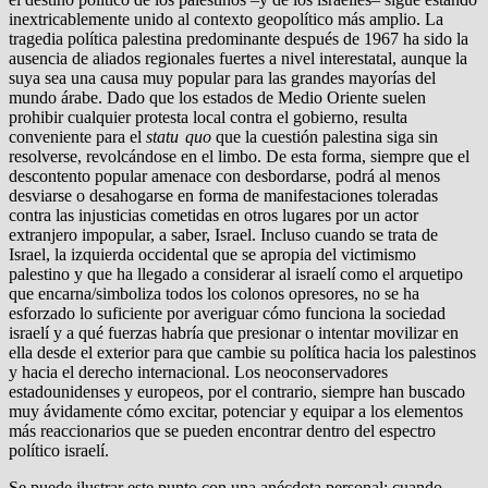
inextricablemente unido al contexto geopolítico más amplio. La
tragedia política palestina predominante después de 1967 ha sido la
ausencia de aliados regionales fuertes a nivel interestatal, aunque la
suya sea una causa muy popular para las grandes mayorías del
mundo árabe. Dado que los estados de Medio Oriente suelen
prohibir cualquier protesta local contra el gobierno, resulta
conveniente para el
statu quo
que la cuestión palestina siga sin
resolverse, revolcándose en el limbo. De esta forma, siempre que el
descontento popular amenace con desbordarse, podrá al menos
desviarse o desahogarse en forma de manifestaciones toleradas
contra las injusticias cometidas en otros lugares por un actor
extranjero impopular, a saber, Israel. Incluso cuando se trata de
Israel, la izquierda occidental que se apropia del victimismo
palestino y que ha llegado a considerar al israelí como el arquetipo
que encarna/simboliza todos los colonos opresores, no se ha
esforzado lo suficiente por averiguar cómo funciona la sociedad
israelí y a qué fuerzas habría que presionar o intentar movilizar en
ella desde el exterior para que cambie su política hacia los palestinos
y hacia el derecho internacional. Los neoconservadores
estadounidenses y europeos, por el contrario, siempre han buscado
muy ávidamente cómo excitar, potenciar y equipar a los elementos
más reaccionarios que se pueden encontrar dentro del espectro
político israelí.
Se puede ilustrar este punto con una anécdota personal: cuando