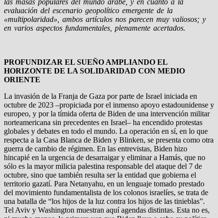
las masas populares del mundo árabe, y en cuanto a la
evaluación del escenario geopolítico emergente de la
«multipolaridad», ambos artículos nos parecen muy valiosos; y
en varios aspectos fundamentales, plenamente acertados.
PROFUNDIZAR EL SUEÑO AMPLIANDO EL
HORIZONTE DE LA SOLIDARIDAD CON MEDIO
ORIENTE
La invasión de la Franja de Gaza por parte de Israel iniciada en
octubre de 2023 –propiciada por el inmenso apoyo estadounidense y
europeo, y por la tímida oferta de Biden de una intervención militar
norteamericana sin precedentes en Israel– ha encendido protestas
globales y debates en todo el mundo. La operación en sí, en lo que
respecta a la Casa Blanca de Biden y Blinken, se presenta como otra
guerra de cambio de régimen. En las entrevistas, Biden hizo
hincapié en la urgencia de desarraigar y eliminar a Hamás, que no
sólo es la mayor milicia palestina responsable del ataque del 7 de
octubre, sino que también resulta ser la entidad que gobierna el
territorio gazatí. Para Netanyahu, en un lenguaje tomado prestado
del movimiento fundamentalista de los colonos israelíes, se trata de
una batalla de “los hijos de la luz contra los hijos de las tinieblas”.
Tel Aviv y Washington muestran aquí agendas distintas. Esta no es,