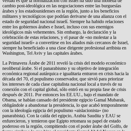
verdad es que la normalización con Israel ha sido una moneda de
cambio post-ideológica en las negociaciones entre las burguesías
árabes y los estadounidenses en la región, junto a los beneficios
militares y tecnológicos que podrían derivarse de una alianza con el
estado de seguridad nacional israelí. Siempre ha habido relaciones
entre los gobiernos árabes e Israel, incluso con sus enemigos
ideológicos más vehementes. Sin embargo, la declaración y la
celebración de estas relaciones, y el pasar de «no molestar a la
seguridad israelí» a convertirse en los aliados más cercanos de Israel,
siempre ha beneficiado a una clase dirigente profesional arribista en
Washington, Tel Aviv y las capitales árabes.
La Primavera Árabe de 2011 reveló la crisis del modelo económico
neoliberal árabe. Si el panarabismo y su objetivo de integración
económica regional autárquica e igualitaria entraron en crisis hacia la
década del 70, el populismo conservador, que sirvió para priorizar
los intereses de cada clase capitalista nacional local a través de su
conexión con el capital global, sólo entró en su propia fase de crisis
después de 2011. Por entonces los EE.UU., bajo el mandato de
Obama, se habían cansado del presidente egipcio Gamal Mubarak,
obligándole a abandonar la presidencia, lo que acabó temporalmente
con la ideología egipcia del populismo «aislacionista» (no
panarabista). Con la caída del egipcio, Arabia Saudita y EAU se
enfurecieron, y temieron que Egipto retomara su papel de estado
poderoso en la región, compitiendo con el poder árabe del Golfo, de