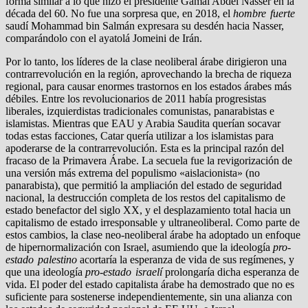
forma similar a lo que hizo el presidente Gamal Abdel Nasser en la
década del 60. No fue una sorpresa que, en 2018, el
hombre fuerte
saudí Mohammad bin Salmán expresara su desdén hacia Nasser,
comparándolo con el ayatolá Jomeini de Irán.
Por lo tanto, los líderes de la clase neoliberal árabe dirigieron una
contrarrevolución en la región, aprovechando la brecha de riqueza
regional, para causar enormes trastornos en los estados árabes más
débiles. Entre los revolucionarios de 2011 había progresistas
liberales, izquierdistas tradicionales comunistas, panarabistas e
islamistas. Mientras que EAU y Arabia Saudita querían socavar
todas estas facciones, Catar quería utilizar a los islamistas para
apoderarse de la contrarrevolución. Esta es la principal razón del
fracaso de la Primavera Árabe. La secuela fue la revigorización de
una versión más extrema del populismo «aislacionista» (no
panarabista), que permitió la ampliación del estado de seguridad
nacional, la destrucción completa de los restos del capitalismo de
estado benefactor del siglo XX, y el desplazamiento total hacia un
capitalismo de estado irresponsable y ultraneoliberal. Como parte de
estos cambios, la clase neo-neoliberal árabe ha adoptado un enfoque
de hipernormalización con Israel, asumiendo que la ideología
pro-
estado palestino
acortaría la esperanza de vida de sus regímenes, y
que una ideología
pro-estado israelí
prolongaría dicha esperanza de
vida. El poder del estado capitalista árabe ha demostrado que no es
suficiente para sostenerse independientemente, sin una alianza con