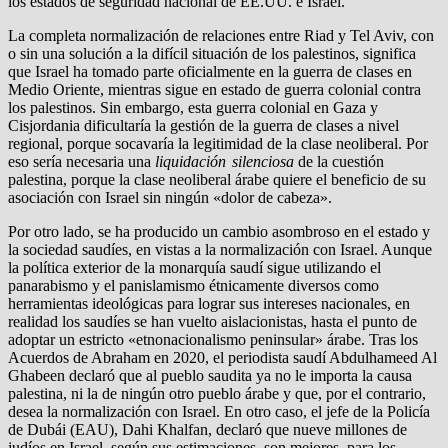
los estados de seguridad nacional de EE.UU. e Israel.
La completa normalización de relaciones entre Riad y Tel Aviv, con
o sin una solución a la difícil situación de los palestinos, significa
que Israel ha tomado parte oficialmente en la guerra de clases en
Medio Oriente, mientras sigue en estado de guerra colonial contra
los palestinos. Sin embargo, esta guerra colonial en Gaza y
Cisjordania dificultaría la gestión de la guerra de clases a nivel
regional, porque socavaría la legitimidad de la clase neoliberal. Por
eso sería necesaria una
liquidación silenciosa
de la cuestión
palestina, porque la clase neoliberal árabe quiere el beneficio de su
asociación con Israel sin ningún «dolor de cabeza».
Por otro lado, se ha producido un cambio asombroso en el estado y
la sociedad saudíes, en vistas a la normalización con Israel. Aunque
la política exterior de la monarquía saudí sigue utilizando el
panarabismo y el panislamismo étnicamente diversos como
herramientas ideológicas para lograr sus intereses nacionales, en
realidad los saudíes se han vuelto aislacionistas, hasta el punto de
adoptar un estricto «etnonacionalismo peninsular» árabe. Tras los
Acuerdos de Abraham en 2020, el periodista saudí Abdulhameed Al
Ghabeen declaró que al pueblo saudita ya no le importa la causa
palestina, ni la de ningún otro pueblo árabe y que, por el contrario,
desea la normalización con Israel. En otro caso, el jefe de la Policía
de Dubái (EAU), Dahi Khalfan, declaró que nueve millones de
judíos en Israel, según sus estimaciones, son mejores, para los