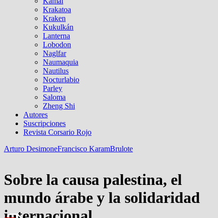
Kamal
Krakatoa
Kraken
Kukulkán
Lanterna
Lobodon
Naglfar
Naumaquia
Nautilus
Nocturlabio
Parley
Saloma
Zheng Shi
Autores
Suscripciones
Revista Corsario Rojo
Arturo Desimone
Francisco Karam
Brulote
Sobre la causa palestina, el
mundo árabe y la solidaridad
internacional