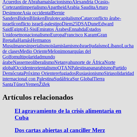
Acuerdos de Abraham
aislacionismo
Alexandria Ocasio-
Cortez
antiimperialismo
Apartheid
Arabia Saudita
Arturo
Desimone
Asia occidental
Bernie
Sanders
Biden
Blinken
Brulote
capitalismo
Catar
conflicto árabe-
israelí
conflicto israelí-palestino
Diem25
DSA
Dune
Edward
Said
Egipto
El-Sisi
Emiratos Árabes
Ennahda
Estados
Unidos
etnonacionalismo
Europa
Francisco Karam
Gran
Bretaña
Hamás
Hermanos
Musulmanes
inperialismo
islam
islamismo
Israel
judaísmo
Líbano
Lucha
de clases
Medio Oriente
Meloni
monarquías del
Golfo
multipolaridad
mundo
árabe
Nasser
neoliberalismo
Netanyahu
norte de África
Norte
global
Occidente
orientalismo
OTAN
Palestina
panarabismo
Partido
Demócrata
Próximo Oriente
refugiados
Rusia
sionismo
Siria
solidaridad
internacional con Palestina
Sudáfrica
Sur Global
Tierra
Santa
Túnez
Yemen
Žižek
Artículos relacionados
El agravamiento de la crisis alimentaria en
Cuba
Dos cartas abiertas al canciller Merz