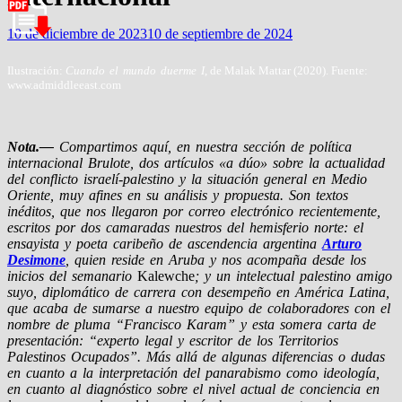
10 de diciembre de 2023
10 de septiembre de 2024
Ilustración:
Cuando el mundo duerme I
, de Malak Mattar (2020). Fuente:
www.admiddleeast.com
Nota.—
Compartimos aquí, en nuestra sección de política
internacional Brulote, dos artículos «a dúo» sobre la actualidad
del conflicto israelí-palestino y la situación general en Medio
Oriente, muy afines en su análisis y propuesta. Son textos
inéditos, que nos llegaron por correo electrónico recientemente,
escritos por dos camaradas nuestros del hemisferio norte: el
ensayista y poeta caribeño de ascendencia argentina
Arturo
Desimone
, quien reside en Aruba y nos acompaña desde los
inicios del semanario
Kalewche
; y un intelectual palestino amigo
suyo, diplomático de carrera con desempeño en América Latina,
que acaba de sumarse a nuestro equipo de colaboradores con el
nombre de pluma “Francisco Karam” y esta somera carta de
presentación: “experto legal y escritor de los Territorios
Palestinos Ocupados”. Más allá de algunas diferencias o dudas
en cuanto a la interpretación del panarabismo como ideología,
en cuanto al diagnóstico sobre el nivel actual de conciencia en