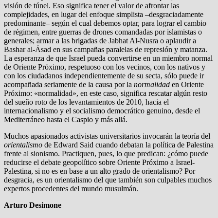
visión de túnel. Eso significa tener el valor de afrontar las
complejidades, en lugar del enfoque simplista –desgraciadamente
predominante– según el cual debemos optar, para lograr el cambio
de régimen, entre guerras de drones comandadas por islamistas o
generales; armar a las brigadas de Jabhat Al-Nusra o aplaudir a
Bashar al-Ásad en sus campañas paralelas de represión y matanza.
La esperanza de que Israel pueda convertirse en un miembro normal
de Oriente Próximo, respetuoso con los vecinos, con los nativos y
con los ciudadanos independientemente de su secta, sólo puede ir
acompañada seriamente de la causa por la
normalidad
en Oriente
Próximo: «normalidad», en este caso, significa rescatar algún resto
del sueño roto de los levantamientos de 2010, hacia el
internacionalismo y el socialismo democrático genuino, desde el
Mediterráneo hasta el Caspio y más allá.
Muchos apasionados activistas universitarios invocarán la teoría del
orientalismo
de Edward Said cuando debatan la política de Palestina
frente al sionismo. Practiquen, pues, lo que predican: ¿cómo puede
reducirse el debate geopolítico sobre Oriente Próximo a Israel-
Palestina, si no es en base a un alto grado de orientalismo? Por
desgracia, es un orientalismo del que también son culpables muchos
expertos procedentes del mundo musulmán.
Arturo Desimone