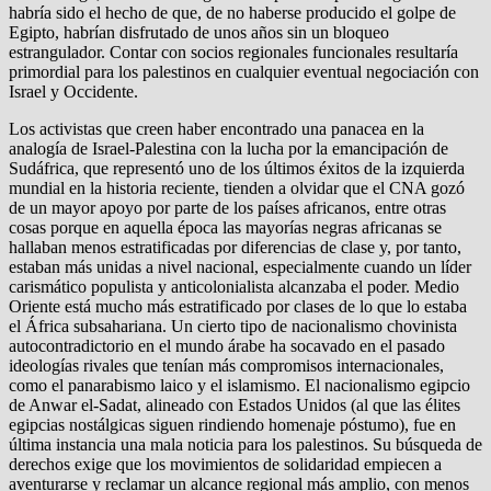
habría sido el hecho de que, de no haberse producido el golpe de
Egipto, habrían disfrutado de unos años sin un bloqueo
estrangulador. Contar con socios regionales funcionales resultaría
primordial para los palestinos en cualquier eventual negociación con
Israel y Occidente.
Los activistas que creen haber encontrado una panacea en la
analogía de Israel-Palestina con la lucha por la emancipación de
Sudáfrica, que representó uno de los últimos éxitos de la izquierda
mundial en la historia reciente, tienden a olvidar que el CNA gozó
de un mayor apoyo por parte de los países africanos, entre otras
cosas porque en aquella época las mayorías negras africanas se
hallaban menos estratificadas por diferencias de clase y, por tanto,
estaban más unidas a nivel nacional, especialmente cuando un líder
carismático populista y anticolonialista alcanzaba el poder. Medio
Oriente está mucho más estratificado por clases de lo que lo estaba
el África subsahariana. Un cierto tipo de nacionalismo chovinista
autocontradictorio en el mundo árabe ha socavado en el pasado
ideologías rivales que tenían más compromisos internacionales,
como el panarabismo laico y el islamismo. El nacionalismo egipcio
de Anwar el-Sadat, alineado con Estados Unidos (al que las élites
egipcias nostálgicas siguen rindiendo homenaje póstumo), fue en
última instancia una mala noticia para los palestinos. Su búsqueda de
derechos exige que los movimientos de solidaridad empiecen a
aventurarse y reclamar un alcance regional más amplio, con menos