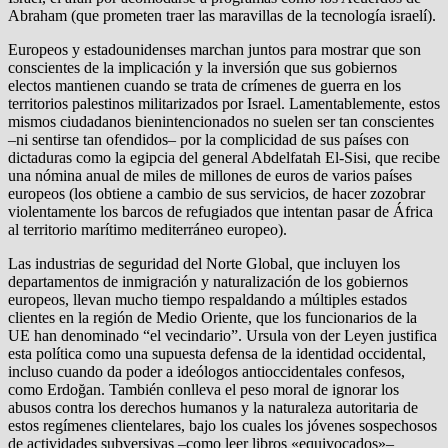
Abraham (que prometen traer las maravillas de la tecnología israelí).
Europeos y estadounidenses marchan juntos para mostrar que son
conscientes de la implicación y la inversión que sus gobiernos
electos mantienen cuando se trata de crímenes de guerra en los
territorios palestinos militarizados por Israel. Lamentablemente, estos
mismos ciudadanos bienintencionados no suelen ser tan conscientes
–ni sentirse tan ofendidos– por la complicidad de sus países con
dictaduras como la egipcia del general Abdelfatah El-Sisi, que recibe
una nómina anual de miles de millones de euros de varios países
europeos (los obtiene a cambio de sus servicios, de hacer zozobrar
violentamente los barcos de refugiados que intentan pasar de África
al territorio marítimo mediterráneo europeo).
Las industrias de seguridad del Norte Global, que incluyen los
departamentos de inmigración y naturalización de los gobiernos
europeos, llevan mucho tiempo respaldando a múltiples estados
clientes en la región de Medio Oriente, que los funcionarios de la
UE han denominado “el vecindario”. Ursula von der Leyen justifica
esta política como una supuesta defensa de la identidad occidental,
incluso cuando da poder a ideólogos antioccidentales confesos,
como Erdoğan. También conlleva el peso moral de ignorar los
abusos contra los derechos humanos y la naturaleza autoritaria de
estos regímenes clientelares, bajo los cuales los jóvenes sospechosos
de actividades subversivas –como leer libros «equivocados»–