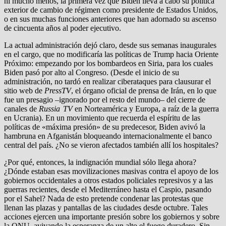
ni mucho menos, la primera vez que Biden lleva a cabo su política
exterior de cambio de régimen como presidente de Estados Unidos,
o en sus muchas funciones anteriores que han adornado su ascenso
de cincuenta años al poder ejecutivo.
La actual administración dejó claro, desde sus semanas inaugurales
en el cargo, que no modificaría las políticas de Trump hacia Oriente
Próximo: empezando por los bombardeos en Siria, para los cuales
Biden pasó por alto al Congreso. (Desde el inicio de su
administración, no tardó en realizar ciberataques para clausurar el
sitio web de
PressTV
, el órgano oficial de prensa de Irán, en lo que
fue un presagio –ignorado por el resto del mundo– del cierre de
canales de
Russia TV
en Norteamérica y Europa, a raíz de la guerra
en Ucrania). En un movimiento que recuerda el espíritu de las
políticas de «máxima presión» de su predecesor, Biden avivó la
hambruna en Afganistán bloqueando internacionalmente el banco
central del país. ¿No se vieron afectados también allí los hospitales?
¿Por qué, entonces, la indignación mundial sólo llega ahora?
¿Dónde estaban esas movilizaciones masivas contra el apoyo de los
gobiernos occidentales a otros estados policiales represivos y a las
guerras recientes, desde el Mediterráneo hasta el Caspio, pasando
por el Sahel? Nada de esto pretende condenar las protestas que
llenan las plazas y pantallas de las ciudades desde octubre. Tales
acciones ejercen una importante presión sobre los gobiernos y sobre
la ONU, avivando la esperanza de un alto el fuego duradero. Sin