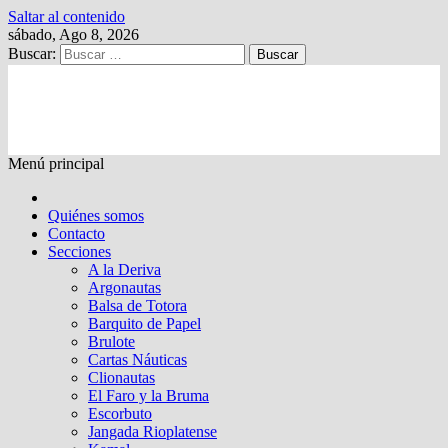
Saltar al contenido
sábado, Ago 8, 2026
Buscar:
Kalewche
Quincenario digital
Menú principal
Quiénes somos
Contacto
Secciones
A la Deriva
Argonautas
Balsa de Totora
Barquito de Papel
Brulote
Cartas Náuticas
Clionautas
El Faro y la Bruma
Escorbuto
Jangada Rioplatense