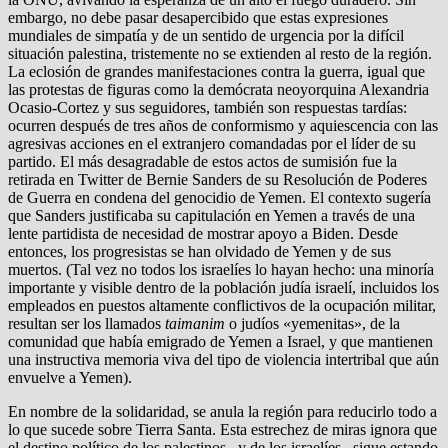
embargo, no debe pasar desapercibido que estas expresiones
mundiales de simpatía y de un sentido de urgencia por la difícil
situación palestina, tristemente no se extienden al resto de la región.
La eclosión de grandes manifestaciones contra la guerra, igual que
las protestas de figuras como la demócrata neoyorquina Alexandria
Ocasio-Cortez y sus seguidores, también son respuestas tardías:
ocurren después de tres años de conformismo y aquiescencia con las
agresivas acciones en el extranjero comandadas por el líder de su
partido. El más desagradable de estos actos de sumisión fue la
retirada en Twitter de Bernie Sanders de su Resolución de Poderes
de Guerra en condena del genocidio de Yemen. El contexto sugería
que Sanders justificaba su capitulación en Yemen a través de una
lente partidista de necesidad de mostrar apoyo a Biden. Desde
entonces, los progresistas se han olvidado de Yemen y de sus
muertos. (Tal vez no todos los israelíes lo hayan hecho: una minoría
importante y visible dentro de la población judía israelí, incluidos los
empleados en puestos altamente conflictivos de la ocupación militar,
resultan ser los llamados
taimanim
o judíos «yemenitas», de la
comunidad que había emigrado de Yemen a Israel, y que mantienen
una instructiva memoria viva del tipo de violencia intertribal que aún
envuelve a Yemen).
En nombre de la solidaridad, se anula la región para reducirlo todo a
lo que sucede sobre Tierra Santa. Esta estrechez de miras ignora que
el destino político de los palestinos –y de los israelíes– sigue estando