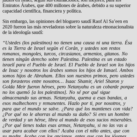
Emiratos Árabes, que 400 millones de árabes, debido a su superior
capacidad científica, financiera y política.
Sin embargo, las opiniones del bloguero saudí Raof Al Sa’een en
2020 fueron las más reveladoras sobre la naturaleza etnonacionalista
de la ideología saudí:
“Ustedes (los palestinos) no tienen una causa ni una tierra. Ésa
es la Tierra de Israel según el Corán, y ustedes son restos
romanos, mongoles, turcos, circasianos, armenios, gitanos. No
tienen ningún derecho sobre Palestina. Palestina es un estado
israelí para el Pueblo de Israel. El Pueblo de Israel son los hijos
de Issac y nosotros los árabes somos los hijos de Ismael. Ambos
somos hijos de Abraham. Ellos son nuestros primos, pero ustedes
son forasteros entre nosotros… Isaac Shamir, Ariel Sharon y
Golda Meir fueron héroes, pero Netanyahu es un cobarde porque
no los quemó [a los palestinos]. No sé por qué sigue
almacenando sus armas. Netanyahu, quema a esas bandas, a
esos malhechores y remanentes. Hazlo por ti, por nosotros, y
para que el mundo se salve. ¿Para qué los mantienes con vida?
¿Por qué no le ahorras al mundo su daño? Si eres un hombre
de verdad y un héroe, libra al mundo de esos sucios miserables.
¿Por qué tienes todas esas armas, Netanyahu, si no las vas a
usar para acabar con ellos? Acaba con el niño antes, que con
su madre. Acaba con los ancianos, antes que con los jóvenes.