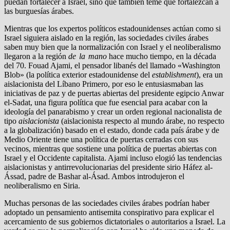
puedan fortalecer a Israel, sino que también teme que fortalezcan a
las burguesías árabes.
Mientras que los expertos políticos estadounidenses actúan como si
Israel siguiera aislado en la región, las sociedades civiles árabes
saben muy bien que la normalización con Israel y el neoliberalismo
llegaron a la región
de la mano
hace mucho tiempo, en la década
del 70. Fouad Ajami, el pensador libanés del llamado «Washington
Blob» (la política exterior estadounidense del
establishment
), era un
aislacionista del Líbano Primero, por eso le entusiasmaban las
iniciativas de paz y de puertas abiertas del presidente egipcio Anwar
el-Sadat, una figura política que fue esencial para acabar con la
ideología del panarabismo y crear un orden regional nacionalista de
tipo
aislacionista
(aislacionista respecto al mundo árabe, no respecto
a la globalización) basado en el estado, donde cada país árabe y de
Medio Oriente tiene una política de puertas cerradas con sus
vecinos, mientras que sostiene una política de puertas abiertas con
Israel y el Occidente capitalista. Ajami incluso elogió las tendencias
aislacionistas y antirrevolucionarias del presidente sirio Háfez al-
Ássad, padre de Bashar al-Ásad. Ambos introdujeron el
neoliberalismo en Siria.
Muchas personas de las sociedades civiles árabes podrían haber
adoptado un pensamiento antisemita conspirativo para explicar el
acercamiento de sus gobiernos dictatoriales o autoritarios a Israel. La