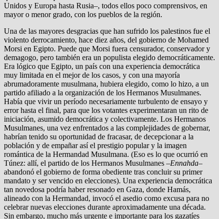
Unidos y Europa hasta Rusia–, todos ellos poco comprensivos, en
mayor o menor grado, con los pueblos de la región.
Una de las mayores desgracias que han sufrido los palestinos fue el
violento derrocamiento, hace diez años, del gobierno de Mohamed
Morsi en Egipto. Puede que Morsi fuera censurador, conservador y
demagogo, pero también era un populista elegido democráticamente.
Era lógico que Egipto, un país con una experiencia democrática
muy limitada en el mejor de los casos, y con una mayoría
abrumadoramente musulmana, hubiera elegido, como lo hizo, a un
partido afiliado a la organización de los Hermanos Musulmanes.
Había que vivir un período necesariamente turbulento de ensayo y
error hasta el final, para que los votantes experimentaran un rito de
iniciación, asumido democrática y colectivamente. Los Hermanos
Musulmanes, una vez enfrentados a las complejidades de gobernar,
habrían tenido su oportunidad de fracasar, de decepcionar a la
población y de empañar así el prestigio popular y la imagen
romántica de la Hermandad Musulmana. (Eso es lo que ocurrió en
Túnez: allí, el partido de los Hermanos Musulmanes –
Ennahda
–
abandonó el gobierno de forma obediente tras concluir su primer
mandato y ser vencido en elecciones). Una experiencia democrática
tan novedosa podría haber resonado en Gaza, donde Hamás,
alineado con la Hermandad, invocó el asedio como excusa para no
celebrar nuevas elecciones durante aproximadamente una década.
Sin embargo, mucho más urgente e importante para los gazatíes