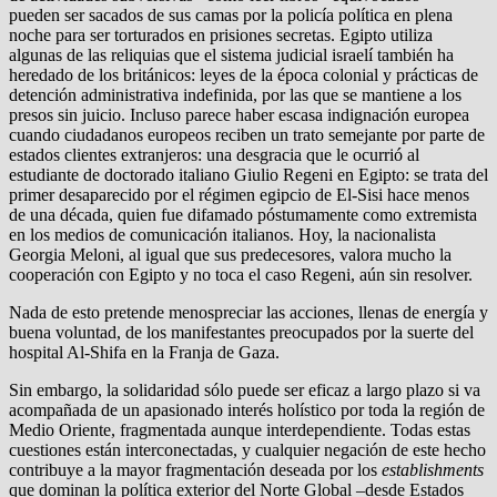
pueden ser sacados de sus camas por la policía política en plena
noche para ser torturados en prisiones secretas. Egipto utiliza
algunas de las reliquias que el sistema judicial israelí también ha
heredado de los británicos: leyes de la época colonial y prácticas de
detención administrativa indefinida, por las que se mantiene a los
presos sin juicio. Incluso parece haber escasa indignación europea
cuando ciudadanos europeos reciben un trato semejante por parte de
estados clientes extranjeros: una desgracia que le ocurrió al
estudiante de doctorado italiano Giulio Regeni en Egipto: se trata del
primer desaparecido por el régimen egipcio de El-Sisi hace menos
de una década, quien fue difamado póstumamente como extremista
en los medios de comunicación italianos. Hoy, la nacionalista
Georgia Meloni, al igual que sus predecesores, valora mucho la
cooperación con Egipto y no toca el caso Regeni, aún sin resolver.
Nada de esto pretende menospreciar las acciones, llenas de energía y
buena voluntad, de los manifestantes preocupados por la suerte del
hospital Al-Shifa en la Franja de Gaza.
Sin embargo, la solidaridad sólo puede ser eficaz a largo plazo si va
acompañada de un apasionado interés holístico por toda la región de
Medio Oriente, fragmentada aunque interdependiente. Todas estas
cuestiones están interconectadas, y cualquier negación de este hecho
contribuye a la mayor fragmentación deseada por los
establishments
que dominan la política exterior del Norte Global –desde Estados