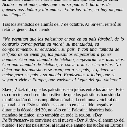
Acaba con el niño, antes que con su padre. Y líbranos de
quienes nos dañan y abruman… Entre las ratas, no hay ninguna
rata limpia”.
Tras los atentados de Hamás del 7 de octubre, Al Sa’een, reiteró su
retórica genocida, diciendo:
“No permitan que los palestinos entren en su país [árabe], de lo
contrario corromperían su moral, su mentalidad, su
comportamiento, su educación, su país. Y con una llamada de
teléfono de su enemigo, los palestinos empezarían a poner
bombas. Con una llamada de teléfono, empezarían los disturbios.
Con una llamada de teléfono, se convertirían en terroristas. No
dejen que los palestinos se acerquen a su país, si quieren lo
mejor para su país y su pueblo. Expúlsenlos a todos, que se
vayan a vivir a Europa, que vuelvan al lugar del que vinieron”.
Slavoj
Žižek
dijo que los palestinos son judíos entre los árabes. Esto
es correcto, en el sentido positivo de que los palestinos han sido la
manifestación del cosmopolitismo árabe, la columna vertebral del
panarabismo. Esto también es correcto en el sentido negativo:
durante la década del 30, no sólo en la Palestina histórica bajo
mandato británico, sino también en toda la región,
«Der
Palästinenser»
se convierte en el nuevo
«Der Jude»
, el enemigo del
pueblo. Hoy los palestinos, al igual que antaño los judíos en Europa,